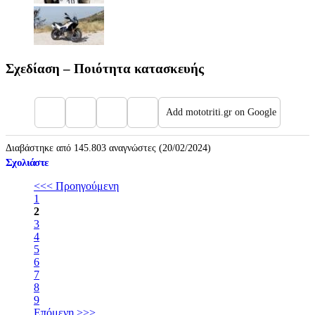
Σχεδίαση – Ποιότητα κατασκευής
Add mototriti.gr on Google
Διαβάστηκε από 145.803 αναγνώστες (20/02/2024)
Σχολιάστε
<<< Προηγούμενη
1
2
3
4
5
6
7
8
9
Επόμενη >>>