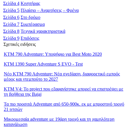
Σελίδα
4
Κινητήρας
Σελίδα
5
Πλαίσιο – Αναρτήσεις – Φρένα
Σελίδα
6
Στο δρόμο
Σελίδα
7
Συμπέρασμα
Σελίδα
8
Τεχνικά χαρακτηριστικά
Σελίδα
9
Επιδόσεις
Σχετικές ειδήσεις
KTM 790 Adventure: Υποψήφιο για Best Moto 2020
ΚΤΜ 1390 Super Adventure S EVO - Test
Νέο KTM 790 Adventure: Νέα σχεδίαση, διαφορετικό εμπρός
μέρος και ντεμπούτο το 2027
KTM V4: Το project που εξαφανίστηκε μπορεί να επιστρέψει με
τη βοήθεια της Bajaj
Τα πιο προσιτά Adventure από 650-900κ. εκ με μπροστινό τροχό
21 ιντσών
Μικρομεσαία adventure με 19άρη τροχό και τη χαμηλότερη
κατανάλωση