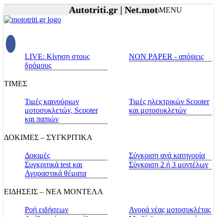
Autotriti.gr |
Net.mototriti.gr |
Προϊό
MENU
LIVE: Κίνηση στους
NON PAPER - απόψεις
δρόμους
ΤΙΜΕΣ
Τιμές καινούριων
Τιμές ηλεκτρικών Scooter
μοτοσυκλετών, Scooter
και μοτοσυκλετών
και παπιών
ΔΟΚΙΜΕΣ – ΣΥΓΚΡΙΤΙΚΑ
Δοκιμές
Σύγκριση ανά κατηγορία
Συγκριτικά test και
Σύγκριση 2 ή 3 μοντέλων
Αγοραστικά θέματα
ΕΙΔΗΣΕΙΣ – ΝΕΑ ΜΟΝΤΕΛΑ
Ροή ειδήσεων
Αγορά νέας μοτοσυκλέτας