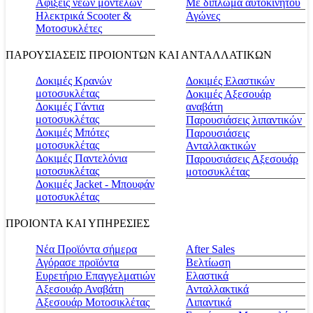
Αφίξεις νέων μοντέλων
Με δίπλωμα αυτοκινήτου
Ηλεκτρικά Scooter &
Αγώνες
Μοτοσυκλέτες
ΠΑΡΟΥΣΙΑΣΕΙΣ ΠΡΟΙΟΝΤΩΝ ΚΑΙ ΑΝΤΑΛΛΑΤΙΚΩΝ
Δοκιμές Κρανών
Δοκιμές Ελαστικών
μοτοσυκλέτας
Δοκιμές Αξεσουάρ
Δοκιμές Γάντια
αναβάτη
μοτοσυκλέτας
Παρουσιάσεις λιπαντικών
Δοκιμές Μπότες
Παρουσιάσεις
μοτοσυκλέτας
Ανταλλακτικών
Δοκιμές Παντελόνια
Παρουσιάσεις Αξεσουάρ
μοτοσυκλέτας
μοτοσυκλέτας
Δοκιμές Jacket - Μπουφάν
μοτοσυκλέτας
ΠΡΟΙΟΝΤΑ ΚΑΙ ΥΠΗΡΕΣΙΕΣ
Νέα Προϊόντα σήμερα
Αfter Sales
Αγόρασε προϊόντα
Βελτίωση
Ευρετήριο Επαγγελματιών
Ελαστικά
Αξεσουάρ Αναβάτη
Ανταλλακτικά
Αξεσουάρ Μοτοσικλέτας
Λιπαντικά