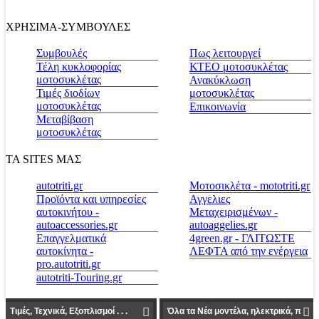
ΧΡΗΣΙΜΑ-ΣΥΜΒΟΥΛΕΣ
Συμβουλές
Πως λειτουργεί
Τέλη κυκλοφορίας
ΚΤΕΟ μοτοσυκλέτας
μοτοσυκλέτας
Ανακύκλωση
Τιμές διοδίων
μοτοσυκλέτας
μοτοσυκλέτας
Επικοινωνία
Μεταβίβαση
μοτοσυκλέτας
ΤΑ SITES ΜΑΣ
autotriti.gr
Μοτοσικλέτα - mototriti.gr
Προϊόντα και υπηρεσίες
Αγγελιες
αυτοκινήτου -
Μεταχειρισμένων -
autoaccessories.gr
autoaggelies.gr
Επαγγελματικά
4green.gr - ΓΛΙΤΩΣΤΕ
αυτοκίνητα -
ΛΕΦΤΑ από την ενέργεια
pro.autotriti.gr
autotriti-Touring.gr