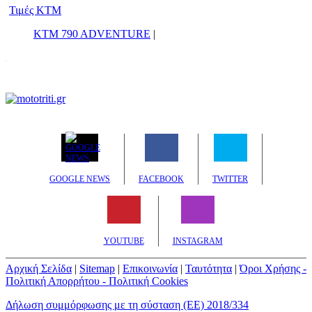
Τιμές KTM
KTM 790 ADVENTURE
|
GOOGLE NEWS
FACEBOOK
TWITTER
YOUTUBE
INSTAGRAM
Αρχική Σελίδα
|
Sitemap
|
Επικοινωνία
|
Ταυτότητα
|
Όροι Χρήσης -
Πολιτική Απορρήτου - Πολιτική Cookies
Δήλωση συμμόρφωσης με τη σύσταση (ΕΕ) 2018/334