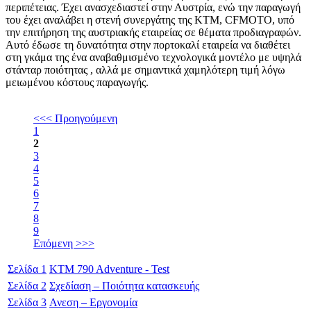
περιπέτειας. Έχει ανασχεδιαστεί στην Αυστρία, ενώ την παραγωγή
του έχει αναλάβει η στενή συνεργάτης της KTM, CFMOTO, υπό
την επιτήρηση της αυστριακής εταιρείας σε θέματα προδιαγραφών.
Αυτό έδωσε τη δυνατότητα στην πορτοκαλί εταιρεία να διαθέτει
στη γκάμα της ένα αναβαθμισμένο τεχνολογικά μοντέλο με υψηλά
στάνταρ ποιότητας , αλλά με σημαντικά χαμηλότερη τιμή λόγω
μειωμένου κόστους παραγωγής.
<<< Προηγούμενη
1
2
3
4
5
6
7
8
9
Επόμενη >>>
Σελίδα
1
KTM 790 Adventure - Test
Σελίδα
2
Σχεδίαση – Ποιότητα κατασκευής
Σελίδα
3
Ανεση – Εργονομία