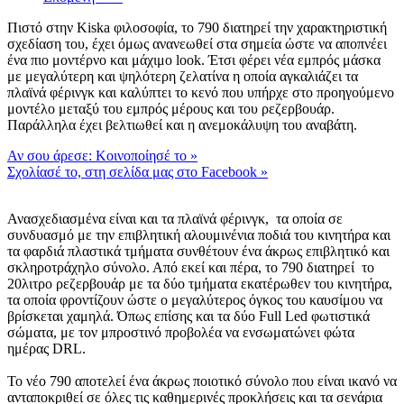
Πιστό στην Kiska φιλοσοφία, το 790 διατηρεί την χαρακτηριστική
σχεδίαση του, έχει όμως ανανεωθεί στα σημεία ώστε να αποπνέει
ένα πιο μοντέρνο και μάχιμο look. Έτσι φέρει νέα εμπρός μάσκα
με μεγαλύτερη και ψηλότερη ζελατίνα η οποία αγκαλιάζει τα
πλαϊνά φέρινγκ και καλύπτει το κενό που υπήρχε στο προηγούμενο
μοντέλο μεταξύ του εμπρός μέρους και του ρεζερβουάρ.
Παράλληλα έχει βελτιωθεί και η ανεμοκάλυψη του αναβάτη.
Αν σου άρεσε: Κοινοποίησέ το
»
Σχολίασέ το, στη σελίδα μας στο Facebook
»
Ανασχεδιασμένα είναι και τα πλαϊνά φέρινγκ, τα οποία σε
συνδυασμό με την επιβλητική αλουμινένια ποδιά του κινητήρα και
τα φαρδιά πλαστικά τμήματα συνθέτουν ένα άκρως επιβλητικό και
σκληροτράχηλο σύνολο. Από εκεί και πέρα, το 790 διατηρεί το
20λιτρο ρεζερβουάρ με τα δύο τμήματα εκατέρωθεν του κινητήρα,
τα οποία φροντίζουν ώστε ο μεγαλύτερος όγκος του καυσίμου να
βρίσκεται χαμηλά. Όπως επίσης και τα δύο Full Led φωτιστικά
σώματα, με τον μπροστινό προβολέα να ενσωματώνει φώτα
ημέρας DRL.
Το νέο 790 αποτελεί ένα άκρως ποιοτικό σύνολο που είναι ικανό να
ανταποκριθεί σε όλες τις καθημερινές προκλήσεις και τα σενάρια