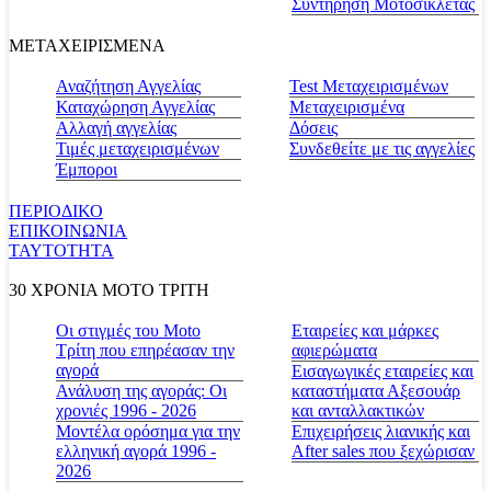
Συντήρηση Μοτοσικλέτας
ΜΕΤΑΧΕΙΡΙΣΜΕΝΑ
Αναζήτηση Αγγελίας
Test Μεταχειρισμένων
Καταχώρηση Αγγελίας
Μεταχειρισμένα
Αλλαγή αγγελίας
Δόσεις
Τιμές μεταχειρισμένων
Συνδεθείτε με τις αγγελίες
Έμποροι
ΠΕΡΙΟΔΙΚΟ
ΕΠΙΚΟΙΝΩΝΙΑ
ΤΑΥΤΟΤΗΤΑ
30 ΧΡΟΝΙΑ MOTO ΤΡΙΤΗ
Οι στιγμές του Moto
Εταιρείες και μάρκες
Τρίτη που επηρέασαν την
αφιερώματα
αγορά
Εισαγωγικές εταιρείες και
Ανάλυση της αγοράς: Οι
καταστήματα Αξεσουάρ
χρονιές 1996 - 2026
και ανταλλακτικών
Μοντέλα ορόσημα για την
Επιχειρήσεις λιανικής και
ελληνική αγορά 1996 -
After sales που ξεχώρισαν
2026