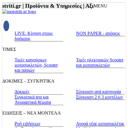
riti.gr |
Προϊόντα & Υπηρεσίες |
Αξεσουάρ Αναβάτη
MENU
LIVE: Κίνηση στους
NON PAPER - απόψεις
δρόμους
ΤΙΜΕΣ
Τιμές καινούριων
Τιμές ηλεκτρικών Scooter
μοτοσυκλετών, Scooter
και μοτοσυκλετών
και παπιών
ΔΟΚΙΜΕΣ – ΣΥΓΚΡΙΤΙΚΑ
Δοκιμές
Σύγκριση ανά κατηγορία
Συγκριτικά test και
Σύγκριση 2 ή 3 μοντέλων
Αγοραστικά θέματα
ΕΙΔΗΣΕΙΣ – ΝΕΑ ΜΟΝΤΕΛΑ
Ροή ειδήσεων
Αγορά νέας μοτοσυκλέτας