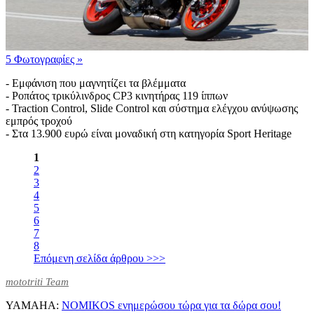
5 Φωτογραφίες
»
- Εμφάνιση που μαγνητίζει τα βλέμματα
- Ροπάτος τρικύλινδρος CP3 κινητήρας 119 ίππων
- Traction Control, Slide Control και σύστημα ελέγχου ανύψωσης
εμπρός τροχού
- Στα 13.900 ευρώ είναι μοναδική στη κατηγορία Sport Heritage
1
2
3
4
5
6
7
8
Επόμενη σελίδα άρθρου >>>
mototriti Team
YAMAHA:
NOMIKOS ενημερώσου τώρα για τα δώρα σου!