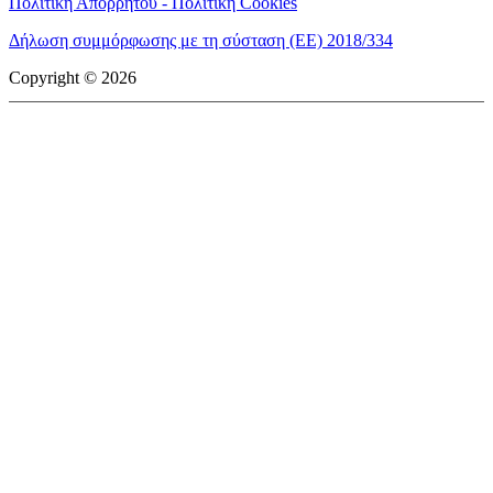
Πολιτική Απορρήτου - Πολιτική Cookies
Δήλωση συμμόρφωσης με τη σύσταση (ΕΕ) 2018/334
Copyright © 2026
mototriti.gr | Ταυτότητα
Επωνυμία Επιχείρησης:
AUTO ΤΡΙΤΗ ΑΕ
Έδρα - Γραφεία:
Λεωφόρος Αμαρουσίου 14 - Νέο Ηράκλειο,
Τ.Κ. 141 22
Νομική Μορφή:
ΕΚΔΟΤΙΚΗ ΕΤΑΙΡΕΙΑ
Α.Φ.Μ.:
998384177
Δ.Ο.Υ.:
ΚΕΦΟΔΕ
Στοιχεία Επικοινωνίας:
E-mail:
info@mototriti.gr
Τηλέφωνο:
211 1085500
Ιστοσελίδα:
www.mototriti.gr
Διοικητικά Στελέχη
Ιδιοκτήτες & Κύριοι Μέτοχοι:
Δανάη Τριανταφύλλη – Δάφνη
Τριανταφύλλη
Νόμιμος εκπρόσωπος - Διευθυντής:
Νίκος Καρανάσιος
Διευθυντής σύνταξης:
Παναγιώτης Σιώπης
Διαχειριστής ονόματος τομέα:
ΑUTO ΤΡΙΤΗ Α.Ε.