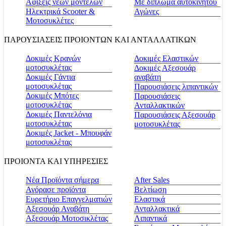
Αφίξεις νέων μοντέλων
Με δίπλωμα αυτοκινήτου
Ηλεκτρικά Scooter &
Αγώνες
Μοτοσυκλέτες
ΠΑΡΟΥΣΙΑΣΕΙΣ ΠΡΟΙΟΝΤΩΝ ΚΑΙ ΑΝΤΑΛΛΑΤΙΚΩΝ
Δοκιμές Κρανών
Δοκιμές Ελαστικών
μοτοσυκλέτας
Δοκιμές Αξεσουάρ
Δοκιμές Γάντια
αναβάτη
μοτοσυκλέτας
Παρουσιάσεις λιπαντικών
Δοκιμές Μπότες
Παρουσιάσεις
μοτοσυκλέτας
Ανταλλακτικών
Δοκιμές Παντελόνια
Παρουσιάσεις Αξεσουάρ
μοτοσυκλέτας
μοτοσυκλέτας
Δοκιμές Jacket - Μπουφάν
μοτοσυκλέτας
ΠΡΟΙΟΝΤΑ ΚΑΙ ΥΠΗΡΕΣΙΕΣ
Νέα Προϊόντα σήμερα
Αfter Sales
Αγόρασε προϊόντα
Βελτίωση
Ευρετήριο Επαγγελματιών
Ελαστικά
Αξεσουάρ Αναβάτη
Ανταλλακτικά
Αξεσουάρ Μοτοσικλέτας
Λιπαντικά