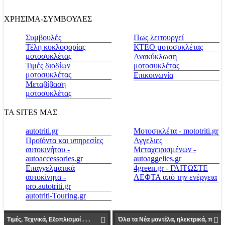
ΧΡΗΣΙΜΑ-ΣΥΜΒΟΥΛΕΣ
Συμβουλές
Πως λειτουργεί
Τέλη κυκλοφορίας
ΚΤΕΟ μοτοσυκλέτας
μοτοσυκλέτας
Ανακύκλωση
Τιμές διοδίων
μοτοσυκλέτας
μοτοσυκλέτας
Επικοινωνία
Μεταβίβαση
μοτοσυκλέτας
ΤΑ SITES ΜΑΣ
autotriti.gr
Μοτοσικλέτα - mototriti.gr
Προϊόντα και υπηρεσίες
Αγγελιες
αυτοκινήτου -
Μεταχειρισμένων -
autoaccessories.gr
autoaggelies.gr
Επαγγελματικά
4green.gr - ΓΛΙΤΩΣΤΕ
αυτοκίνητα -
ΛΕΦΤΑ από την ενέργεια
pro.autotriti.gr
autotriti-Touring.gr