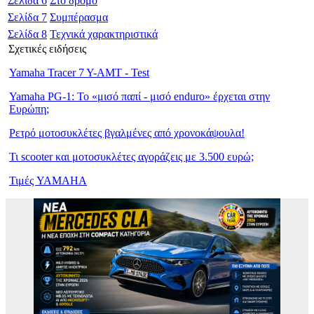
Σελίδα
6
Στο δρόμο
Σελίδα
7
Συμπέρασμα
Σελίδα
8
Τεχνικά χαρακτηριστικά
Σχετικές ειδήσεις
Yamaha Tracer 7 Y-AMT - Test
Yamaha PG-1: Το «μισό παπί - μισό enduro» έρχεται στην
Ευρώπη;
Ρετρό μοτοσυκλέτες βγαλμένες από χρονοκάψουλα!
Τι scooter και μοτοσυκλέτες αγοράζεις με 3.500 ευρώ;
Τιμές YAMAHA