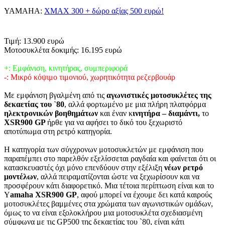
YAMAHA:
XMAX 300 + δώρο αξίας 500 ευρώ!
Τιμή: 13.900 ευρώ
Μοτοσυκλέτα δοκιμής: 16.195 ευρώ
+: Εμφάνιση, κινητήρας, συμπεριφορά
-: Μικρό κόψιμο τιμονιού, χωρητικότητα ρεζερβουάρ
Με εμφάνιση βγαλμένη από τις
αγωνιστικές μοτοσυκλέτες της
δεκαετίας του `80
, αλλά φορτωμένο με μια πλήρη πλατφόρμα
ηλεκτρονικών βοηθημάτων
και έναν κ
ινητήρα – διαμάντι,
το
XSR900 GP
ήρθε για να αφήσει το δικό του ξεχωριστό
αποτύπωμα στη ρετρό κατηγορία.
Η κατηγορία των σύγχρονων μοτοσυκλετών με εμφάνιση που
παραπέμπει στο παρελθόν εξελίσσεται ραγδαία και φαίνεται ότι οι
κατασκευαστές όχι μόνο επενδύουν στην εξέλιξη
νέων ρετρό
μοντέλων
, αλλά πειραματίζονται ώστε να ξεχωρίσουν και να
προσφέρουν κάτι διαφορετικό. Μια τέτοια περίπτωση είναι και το
Y
amaha XSR900 GP
, αφού μπορεί να έχουμε δει κατά καιρούς
μοτοσυκλέτες βαμμένες στα χρώματα των αγωνιστικών ομάδων,
όμως το να είναι εξολοκλήρου μια μοτοσυκλέτα σχεδιασμένη
σύμφωνα με τις GP500 της δεκαετίας του `80, είναι κάτι