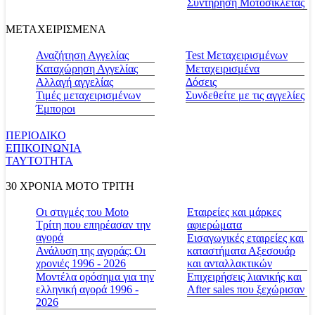
Συντήρηση Μοτοσικλέτας
ΜΕΤΑΧΕΙΡΙΣΜΕΝΑ
Αναζήτηση Αγγελίας
Test Μεταχειρισμένων
Καταχώρηση Αγγελίας
Μεταχειρισμένα
Αλλαγή αγγελίας
Δόσεις
Τιμές μεταχειρισμένων
Συνδεθείτε με τις αγγελίες
Έμποροι
ΠΕΡΙΟΔΙΚΟ
ΕΠΙΚΟΙΝΩΝΙΑ
ΤΑΥΤΟΤΗΤΑ
30 ΧΡΟΝΙΑ MOTO ΤΡΙΤΗ
Οι στιγμές του Moto
Εταιρείες και μάρκες
Τρίτη που επηρέασαν την
αφιερώματα
αγορά
Εισαγωγικές εταιρείες και
Ανάλυση της αγοράς: Οι
καταστήματα Αξεσουάρ
χρονιές 1996 - 2026
και ανταλλακτικών
Μοντέλα ορόσημα για την
Επιχειρήσεις λιανικής και
ελληνική αγορά 1996 -
After sales που ξεχώρισαν
2026