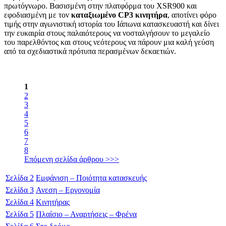
πρωτόγνωρο. Βασισμένη στην πλατφόρμα του XSR900 και
εφοδιασμένη με τον
καταξιωμένο CP3 κινητήρα
, αποτίνει φόρο
τιμής στην αγωνιστική ιστορία του Ιάπωνα κατασκευαστή και δίνει
την ευκαιρία στους παλαιότερους να νοσταλγήσουν το μεγαλείο
του παρελθόντος και στους νεότερους να πάρουν μια καλή γεύση
από τα σχεδιαστικά πρότυπα περασμένων δεκαετιών.
1
2
3
4
5
6
7
8
Επόμενη σελίδα άρθρου >>>
Σελίδα
2
Εμφάνιση – Ποιότητα κατασκευής
Σελίδα
3
Ανεση – Εργονομία
Σελίδα
4
Κινητήρας
Σελίδα
5
Πλαίσιο – Αναρτήσεις – Φρένα