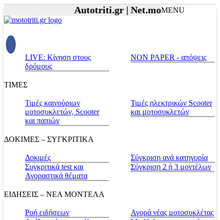
Autotriti.gr |
Net.mototriti.gr |
Προϊ
MENU
LIVE: Κίνηση στους
NON PAPER - απόψεις
δρόμους
ΤΙΜΕΣ
Τιμές καινούριων
Τιμές ηλεκτρικών Scooter
μοτοσυκλετών, Scooter
και μοτοσυκλετών
και παπιών
ΔΟΚΙΜΕΣ – ΣΥΓΚΡΙΤΙΚΑ
Δοκιμές
Σύγκριση ανά κατηγορία
Συγκριτικά test και
Σύγκριση 2 ή 3 μοντέλων
Αγοραστικά θέματα
ΕΙΔΗΣΕΙΣ – ΝΕΑ ΜΟΝΤΕΛΑ
Ροή ειδήσεων
Αγορά νέας μοτοσυκλέτας