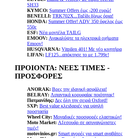
SH33
KYMCO:
Summer Offers έως -200 ευρώ!
BENELLI:
TRK702X...Ταξίδι δίχως όρια!
HONDA:
Summer Offer! ADV 350 όφελος έως
550ε
ESF:
Νέα μοντέλα TAILG
EMOOV:
Ανακαλύψτε τα ηλεκτρικά οχήματα
Emoov!
HUSQVARNA:
Vitpilen 401! Με νέο κινητήρα
LIFAN:
LF125...απόκτησε το με 1.799ε!
ΠΡΟΙΟΝΤΑ: ΝΕΕΣ ΤΙΜΕΣ -
ΠΡΟΣΦΟΡΕΣ
ANORAK:
Βρες την ιδανική ασφάλεια!
BELRAY:
Λιπαντικά κορυφαίας ποιότητας!
Πατμανίδης:
Δες όλη την σειρά Oxford!
SXP:
Βest value κλειδαριές για υψηλή
προστασία
Wheel City:
Μοναδικές προσφορές ελαστικών!
Moto Market:
Αξεσουάρ σε ασυναγώνιστες
τιμές!
motovinios.gr:
Smart αγορές για smart αναβάτες