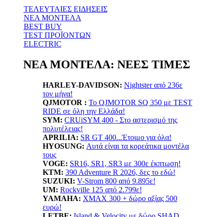
ΤΕΛΕΥΤΑΙΕΣ ΕΙΔΗΣΕΙΣ
ΝΕΑ ΜΟΝΤΕΛΑ
BEST BUY
TEST ΠΡΟΪΟΝΤΩΝ
ELECTRIC
ΝΕΑ ΜΟΝΤΕΛΑ: ΝΕΕΣ ΤΙΜΕΣ
HARLEY-DAVIDSON:
Nightster από 236ε
τον μήνα!
QJMOTOR :
Το QJMOTOR SQ 350 με TEST
RIDE σε όλη την Ελλάδα!
SYM:
CRUiSYM 400 - Στο αστερισμό της
πολυτέλειας!
APRILIA:
SR GT 400...Έτοιμο για όλα!
HYOSUNG:
Αυτά είναι τα κορεάτικα μοντέλα
τους
VOGE:
SR16, SR1, SR3 με 300ε έκπτωση!
KTM:
390 Adventure R 2026, δες το εδώ!
SUZUKI:
V-Strom 800 από 9.895ε!
UM:
Rockville 125 από 2.799ε!
YAMAHA
:
XMAX 300 + δώρο αξίας 500
ευρώ!
LETBE:
Island & Velocity με δώρο SHAD