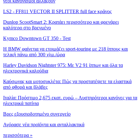
νέοι κανονισμοί αλλάζουν
LS2 - FF811 VECTOR II SPLITTER full face κράνος
Dunlop ScootSmart 2: Κρατάει περισσότερο και φρενάρει
καλύτερο στο βρεγμένο
Kymco Downtown GT 350 - Test
Η BMW φαίνετια να ετοιμάζει sport-touring με 218 ίππους και
τελική πάνω από 300 χλμ./ώρα
Harley Davidson Nightster 975: Με V2 91 ίππων και όλα τα
ηλεκτρονικά καλούδια
Καύσωνας και μοτοσυκλέτα: Πώς να προστατέψετε τα ελαστικά
από φθορά και βλάβες
Ιταλία: Πρόστιμο 2,675 εκατ. ευρώ – Αυστηρότεροι κανόνες για τα
ηλεκτρικά πατίνια
Βρες εξουσιοδοτημένο συνεργείο
Αγόρασε νέα προϊόντα και ανταλλακτικά
περισσότερα »