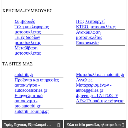
ΧΡΗΣΙΜΑ-ΣΥΜΒΟΥΛΕΣ
Συμβουλές
Πως λειτουργεί
Τέλη κυκλοφορίας
ΚΤΕΟ μοτοσυκλέτας
μοτοσυκλέτας
Ανακύκλωση
Τιμές διοδίων
μοτοσυκλέτας
μοτοσυκλέτας
Επικοινωνία
Μεταβίβαση
μοτοσυκλέτας
ΤΑ SITES ΜΑΣ
autotriti.gr
Μοτοσικλέτα - mototriti.gr
Προϊόντα και υπηρεσίες
Αγγελιες
αυτοκινήτου -
Μεταχειρισμένων -
autoaccessories.gr
autoaggelies.gr
Επαγγελματικά
4green.gr - ΓΛΙΤΩΣΤΕ
αυτοκίνητα -
ΛΕΦΤΑ από την ενέργεια
pro.autotriti.gr
autotriti-Touring.gr