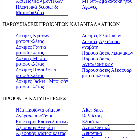
Αφίξεις νέων μοντέλων
Με δίπλωμα αυτοκινήτου
Ηλεκτρικά Scooter &
Αγώνες
Μοτοσυκλέτες
ΠΑΡΟΥΣΙΑΣΕΙΣ ΠΡΟΙΟΝΤΩΝ ΚΑΙ ΑΝΤΑΛΛΑΤΙΚΩΝ
Δοκιμές Κρανών
Δοκιμές Ελαστικών
μοτοσυκλέτας
Δοκιμές Αξεσουάρ
Δοκιμές Γάντια
αναβάτη
μοτοσυκλέτας
Παρουσιάσεις λιπαντικών
Δοκιμές Μπότες
Παρουσιάσεις
μοτοσυκλέτας
Ανταλλακτικών
Δοκιμές Παντελόνια
Παρουσιάσεις Αξεσουάρ
μοτοσυκλέτας
μοτοσυκλέτας
Δοκιμές Jacket - Μπουφάν
μοτοσυκλέτας
ΠΡΟΙΟΝΤΑ ΚΑΙ ΥΠΗΡΕΣΙΕΣ
Νέα Προϊόντα σήμερα
Αfter Sales
Αγόρασε προϊόντα
Βελτίωση
Ευρετήριο Επαγγελματιών
Ελαστικά
Αξεσουάρ Αναβάτη
Ανταλλακτικά
Αξεσουάρ Μοτοσικλέτας
Λιπαντικά