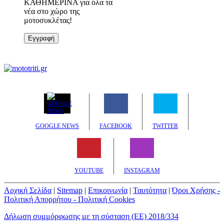
ΚΑΘΗΜΕΡΙΝΑ για όλα τα
νέα στο χώρο της
μοτοσυκλέτας!
Εγγραφή
GOOGLE NEWS
FACEBOOK
TWITTER
YOUTUBE
INSTAGRAM
Αρχική Σελίδα
|
Sitemap
|
Επικοινωνία
|
Ταυτότητα
|
Όροι Χρήσης -
Πολιτική Απορρήτου - Πολιτική Cookies
Δήλωση συμμόρφωσης με τη σύσταση (ΕΕ) 2018/334