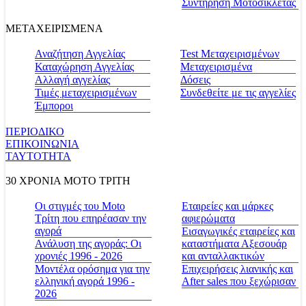
Συντήρηση Μοτοσικλέτας
ΜΕΤΑΧΕΙΡΙΣΜΕΝΑ
Αναζήτηση Αγγελίας
Test Μεταχειρισμένων
Καταχώρηση Αγγελίας
Μεταχειρισμένα
Αλλαγή αγγελίας
Δόσεις
Τιμές μεταχειρισμένων
Συνδεθείτε με τις αγγελίες
Έμποροι
ΠΕΡΙΟΔΙΚΟ
ΕΠΙΚΟΙΝΩΝΙΑ
ΤΑΥΤΟΤΗΤΑ
30 ΧΡΟΝΙΑ MOTO ΤΡΙΤΗ
Οι στιγμές του Moto
Εταιρείες και μάρκες
Τρίτη που επηρέασαν την
αφιερώματα
αγορά
Εισαγωγικές εταιρείες και
Ανάλυση της αγοράς: Οι
καταστήματα Αξεσουάρ
χρονιές 1996 - 2026
και ανταλλακτικών
Μοντέλα ορόσημα για την
Επιχειρήσεις λιανικής και
ελληνική αγορά 1996 -
After sales που ξεχώρισαν
2026