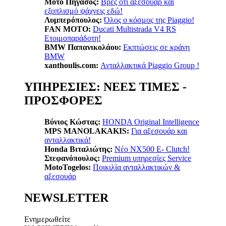
Μοτο Πήγασος:
Βρες ότι αξεσουάρ και
εξοπλισμό ψάχνεις εδώ!
Λυμπερόπουλος:
Όλος ο κόσμος της Piaggio!
FAN MOTO:
Ducati Multistrada V4 RS
Ετοιμοπαράδοτη!
BMW Παπανικολάου:
Εκπτώσεις σε κράνη
BMW
xanthoulis.com:
Ανταλλακτικά Piaggio Group !
ΥΠΗΡΕΣΙΕΣ: ΝΕΕΣ ΤΙΜΕΣ -
ΠΡΟΣΦΟΡΕΣ
Βύνιος Κώστας:
ΗΟΝDA Original Intelligence
MPS MANOLAKAKIS:
Για αξεσουάρ και
ανταλλακτικά!
Honda Βιταλιώτης:
Nέο ΝΧ500 Ε- Clutch!
Στεφανόπουλος:
Premium υπηρεσίες Service
MotoTogelos:
Ποικιλία ανταλλακτικών &
αξεσουάρ
NEWSLETTER
Ενημερωθείτε