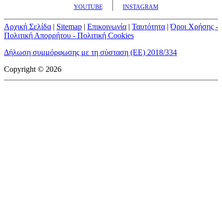
YOUTUBE
INSTAGRAM
Αρχική Σελίδα
|
Sitemap
|
Επικοινωνία
|
Ταυτότητα
|
Όροι Χρήσης -
Πολιτική Απορρήτου - Πολιτική Cookies
Δήλωση συμμόρφωσης με τη σύσταση (ΕΕ) 2018/334
Copyright © 2026
mototriti.gr | Ταυτότητα
Επωνυμία Επιχείρησης:
AUTO ΤΡΙΤΗ ΑΕ
Έδρα - Γραφεία:
Λεωφόρος Αμαρουσίου 14 - Νέο Ηράκλειο,
Τ.Κ. 141 22
Νομική Μορφή:
ΕΚΔΟΤΙΚΗ ΕΤΑΙΡΕΙΑ
Α.Φ.Μ.:
998384177
Δ.Ο.Υ.:
ΚΕΦΟΔΕ
Στοιχεία Επικοινωνίας:
E-mail:
info@mototriti.gr
Τηλέφωνο:
211 1085500
Ιστοσελίδα:
www.mototriti.gr
Διοικητικά Στελέχη
Ιδιοκτήτες & Κύριοι Μέτοχοι:
Δανάη Τριανταφύλλη – Δάφνη