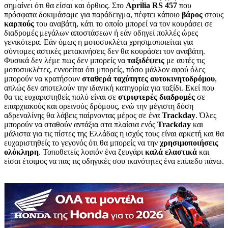
σημαίνει ότι θα είσαι και όρθιος. Στο
Aprilia
RS
457
που
πρόσφατα δοκιμάσαμε για παράδειγμα, πέφτει κάποιο
βάρος
στους
καρπούς
του αναβάτη, κάτι το οποίο μπορεί να τον κουράσει σε
διαδρομές μεγάλων αποστάσεων ή εάν οδηγεί πολλές ώρες
γενικότερα. Εάν όμως η μοτοσυκλέτα χρησιμοποιείται για
σύντομες αστικές μετακινήσεις δεν θα κουράσει τον αναβάτη.
Φυσικά δεν λέμε πως δεν μπορείς να
ταξιδέψεις
με αυτές τις
μοτοσυκλέτες, εννοείται ότι μπορείς, πόσο μάλλον αφού όλες
μπορούν να κρατήσουν
σταθερά
ταχύτητες
αυτοκινητοδρόμου
,
απλώς δεν αποτελούν την ιδανική κατηγορία για ταξίδι. Εκεί που
θα τις ευχαριστηθείς πολύ είναι σε
στριφτερές
διαδρομές
σε
επαρχιακούς και ορεινούς δρόμους, ενώ την μέγιστη δόση
αδρεναλίνης θα λάβεις παίρνοντας μέρος σε ένα
Trackday
. Όλες
μπορούν να σταθούν αντάξια στα πλαίσια ενός
Trackday
και
μάλιστα για τις πίστες της Ελλάδας η ισχύς τους είναι αρκετή και θα
ευχαριστηθείς το γεγονός ότι θα μπορείς να την
χρησιμοποιήσεις
ολόκληρη
. Τοποθετείς λοιπόν ένα ζευγάρι
καλά
ελαστικά
και
είσαι έτοιμος να πας τις οδηγικές σου ικανότητες ένα επίπεδο πάνω.