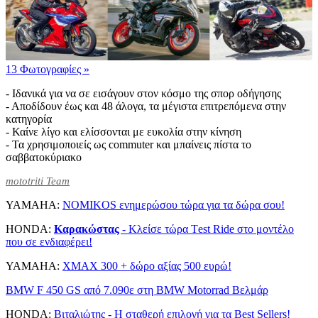
13 Φωτογραφίες
»
- Ιδανικά για να σε εισάγουν στον κόσμο της σπορ οδήγησης
- Αποδίδουν έως και 48 άλογα, τα μέγιστα επιτρεπόμενα στην
κατηγορία
- Καίνε λίγο και ελίσσονται με ευκολία στην κίνηση
- Τα χρησιμοποιείς ως commuter και μπαίνεις πίστα το
σαββατοκύριακο
mototriti Team
YAMAHA:
NOMIKOS ενημερώσου τώρα για τα δώρα σου!
HONDA:
Καρακώστας
- Kλείσε τώρα Τest Ride στο μοντέλο
που σε ενδιαφέρει!
YAMAHA:
XMAX 300 + δώρο αξίας 500 ευρώ!
BMW F 450 GS από 7.090ε στη BMW Motorrad Βελμάρ
HONDA:
Βιταλιώτης - Η σταθερή επιλογή για τα Best Sellers!