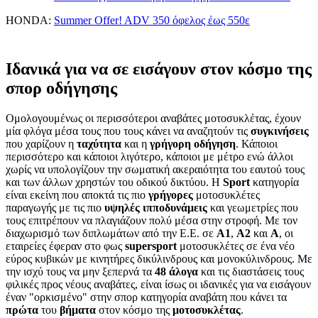
HONDA:
Summer Offer! ADV 350 όφελος έως 550ε
Ιδανικά για να σε εισάγουν στον κόσμο της
σπορ οδήγησης
Ομολογουμένως οι περισσότεροι αναβάτες μοτοσυκλέτας, έχουν
μία φλόγα μέσα τους που τους κάνει να αναζητούν τις
συγκινήσεις
που χαρίζουν η
ταχύτητα
και η
γρήγορη
οδήγηση
. Κάποιοι
περισσότερο και κάποιοι λιγότερο, κάποιοι με μέτρο ενώ άλλοι
χωρίς να υπολογίζουν την σωματική ακεραιότητα του εαυτού τους
και των άλλων χρηστών του οδικού δικτύου. Η
Sport
κατηγορία
είναι εκείνη που αποκτά τις πιο
γρήγορες
μοτοσυκλέτες
παραγωγής με τις πιο
υψηλές
ιπποδυνάμεις
και γεωμετρίες που
τους επιτρέπουν να πλαγιάζουν πολύ μέσα στην στροφή. Με τον
διαχωρισμό των διπλωμάτων από την Ε.Ε. σε
Α1
,
Α2
και
Α
, οι
εταιρείες έφεραν στο φως
supersport
μοτοσυκλέτες σε ένα νέο
εύρος κυβικών με κινητήρες δικύλινδρους και μονοκύλινδρους. Με
την ισχύ τους να μην ξεπερνά τα
48
άλογα
και τις διαστάσεις τους
φιλικές προς νέους αναβάτες, είναι ίσως οι ιδανικές για να εισάγουν
έναν "ορκισμένο" στην σπορ κατηγορία αναβάτη που κάνει τα
πρώτα
του
βήματα
στον κόσμο της
μοτοσυκλέτας
.