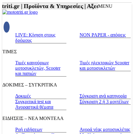
iti.gr |
Προϊόντα & Υπηρεσίες |
Αξεσουάρ Αναβάτη 
MENU
LIVE: Κίνηση στους
NON PAPER - απόψεις
δρόμους
ΤΙΜΕΣ
Τιμές καινούριων
Τιμές ηλεκτρικών Scooter
μοτοσυκλετών, Scooter
και μοτοσυκλετών
και παπιών
ΔΟΚΙΜΕΣ – ΣΥΓΚΡΙΤΙΚΑ
Δοκιμές
Σύγκριση ανά κατηγορία
Συγκριτικά test και
Σύγκριση 2 ή 3 μοντέλων
Αγοραστικά θέματα
ΕΙΔΗΣΕΙΣ – ΝΕΑ ΜΟΝΤΕΛΑ
Ροή ειδήσεων
Αγορά νέας μοτοσυκλέτας