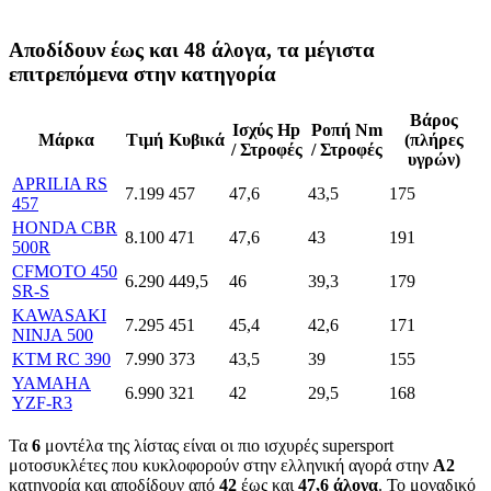
Αποδίδουν έως και 48 άλογα, τα μέγιστα
επιτρεπόμενα στην κατηγορία
Βάρος
Ισχύς Hp
Ροπή Nm
Μάρκα
Τιμή
Κυβικά
(πλήρες
/ Στροφές
/ Στροφές
υγρών)
APRILIA RS
7.199
457
47,6
43,5
175
457
HONDA CBR
8.100
471
47,6
43
191
500R
CFMOTO 450
6.290
449,5
46
39,3
179
SR-S
KAWASAKI
7.295
451
45,4
42,6
171
NINJA 500
KTM RC 390
7.990
373
43,5
39
155
YAMAHA
6.990
321
42
29,5
168
YZF-R3
Τα
6
μοντέλα της λίστας είναι οι πιο ισχυρές supersport
μοτοσυκλέτες που κυκλοφορούν στην ελληνική αγορά στην
Α2
κατηγορία και αποδίδουν από
42
έως και
47,6
άλογα
. Το μοναδικό