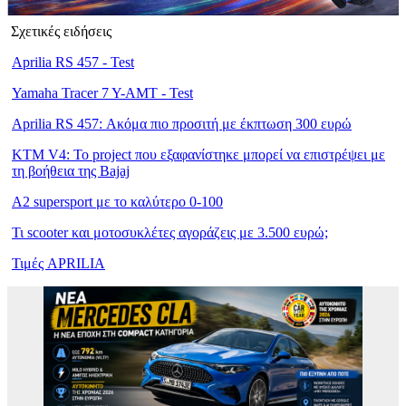
Σχετικές ειδήσεις
Aprilia RS 457 - Test
Yamaha Tracer 7 Y-AMT - Test
Aprilia RS 457: Ακόμα πιο προσιτή με έκπτωση 300 ευρώ
KTM V4: Το project που εξαφανίστηκε μπορεί να επιστρέψει με
τη βοήθεια της Bajaj
Α2 supersport με το καλύτερο 0-100
Τι scooter και μοτοσυκλέτες αγοράζεις με 3.500 ευρώ;
Τιμές APRILIA