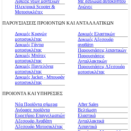
Αφίξεις νέων μοντέλων
Με δίπλωμα αυτοκινήτου
Ηλεκτρικά Scooter &
Αγώνες
Μοτοσυκλέτες
ΠΑΡΟΥΣΙΑΣΕΙΣ ΠΡΟΙΟΝΤΩΝ ΚΑΙ ΑΝΤΑΛΛΑΤΙΚΩΝ
Δοκιμές Κρανών
Δοκιμές Ελαστικών
μοτοσυκλέτας
Δοκιμές Αξεσουάρ
Δοκιμές Γάντια
αναβάτη
μοτοσυκλέτας
Παρουσιάσεις λιπαντικών
Δοκιμές Μπότες
Παρουσιάσεις
μοτοσυκλέτας
Ανταλλακτικών
Δοκιμές Παντελόνια
Παρουσιάσεις Αξεσουάρ
μοτοσυκλέτας
μοτοσυκλέτας
Δοκιμές Jacket - Μπουφάν
μοτοσυκλέτας
ΠΡΟΙΟΝΤΑ ΚΑΙ ΥΠΗΡΕΣΙΕΣ
Νέα Προϊόντα σήμερα
Αfter Sales
Αγόρασε προϊόντα
Βελτίωση
Ευρετήριο Επαγγελματιών
Ελαστικά
Αξεσουάρ Αναβάτη
Ανταλλακτικά
Αξεσουάρ Μοτοσικλέτας
Λιπαντικά