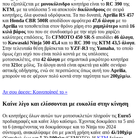
που εξοπλίζεται με
μονοκύλινδρο
κινητήρα είναι το
RC
390
της
KTM
, με τα υπόλοιπα 5 να αποκτούν
δικύλινδρους
σε σειρά
κινητήρες, όλα φυσικά υδρόψυκτα. Τα πιο δυνατά,
Aprilia
RS
457
και
Honda
CBR
500
R
αποδίδουν αμφότερα
47,6 άλογα
με το
Aprilia
να τοποθετείται στον θρόνο χάρη στο
χαμηλότερο
κατά
16
κιλά
βάρος
του που σε συνδυασμό με την ισχύ του χαρίζει
καλύτερες επιδόσεις. Το
CFMOTO
450
SR
-
S
αποδίδει
46
άλογα
,
το
Kawasaki
Ninja
500
45,4
και το
RC
390
της
KTM
43,5 άλογα
.
Στην τελευταία θέση βρίσκεται το
YZF
-
R
3
της
Yamaha
, το οποίο
όμως έχει ισχύ που είναι πολύ κοντά με τις υπόλοιπες
μοτοσυκλέτες, στα
42
άλογα
με σημαντικά μικρότερο κινητήρα
στα
321
cc
μόλις. Τα άλογα αυτά είναι αρκετά για κάθε σενάριο
αστικής οδήγησης, ενώ σε περιπτώσεις όπως αυτή του
Aprilia
,
μπορούν να σε φέρουν πολύ κοντά στην ταχύτητα των
200χλμ/ω
.
Αν σου άρεσε: Κοινοποίησέ το
»
Καίνε λίγο και ελίσσονται με ευκολία στην κίνηση
Οι κινητήρες όλων αυτών των μοτοσυκλετών πληρούν τις
Euro
5
προδιαγραφές και καίνε λίγο καύσιμο. Έχοντας δοκιμάσει τα 5 από
τα 6 (αναμένοντας να δοκιμάσουμε και το Ninja του 2024
σύντομα), ανακαλύψαμε ότι με μικτή χρήση καίνε από
4λ/100χλμ
(Yamaha), έως και
5,2λ/100χλμ
(CFMOTO). Η
KTM
δείχνει