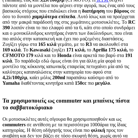
πάντοτε από τα μοντέλα που φέρνει στην αγορά, πως ένας από τους
βασικούς στόχους που επιδιώκει είναι η
διατήρηση
του
βάρους
σε
όσο το δυνατό
χαμηλότερα
επίπεδα
. Αυτό ίσως και να προέρχεται
από την μακρά παράδοσή της στις χωμάτινες μοτοσυκλέτες. Το
RC
390
λοιπόν είναι το πιο ελαφρύ από τα 6, κάτι στο οποίο συνδράμει
και ο μονοκύλινδρος κινητήρας έναντι των δικύλινδρων, που είναι
πιο απλός στην κατασκευή και έχει πιο μαζεμένες διαστάσεις.
Ζυγίζει γύρω στα
165
κιλά
γεμάτο, με το
R
3
να ακολουθεί στα
169
κιλά
. Το
Kawasaki
ζυγίζει
171
κιλά,
το
Aprilia
175
κιλά,
το
CFMOTO
179
κιλά και το
Honda
είναι αρκετά πιο βαρύ στα
191
κιλά
. Το παράδοξο εδώ όμως είναι ότι για άλλη μία φορά το
μοντέλο της κόκκινης ιαπωνικής εταιρείας πετυχαίνει μία από τις
καλύτερες καταναλώσεις στην κατηγορία του αφού στα
4,2λ/100χλμ
, καίει μόλις
200
ml
παραπάνω καύσιμο από το
Yamaha
διαθέτοντας κινητήρα κατά
150
cc
πιο
μεγάλο
.
Τα χρησιμοποιείς ως commuter και μπαίνεις πίστα
το σαββατοκύριακο
Οι μοτοσυκλέτες αυτές σίγουρα θα χρησιμοποιηθούν και ως
commuters
σε αντίθεση με τα περισσότερα 1000άρια της ίδιας
κατηγορίας. Η θέση οδήγησής τους είναι πιο
φιλική
προς τον
αναβάτη και δεν τον βάζει σε τόσο σκυφτή θέση, χωρίς αυτό να