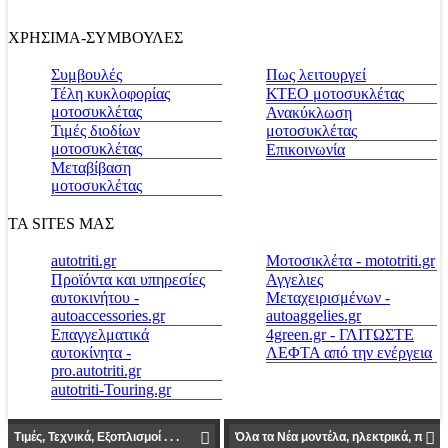
ΧΡΗΣΙΜΑ-ΣΥΜΒΟΥΛΕΣ
Συμβουλές
Πως λειτουργεί
Τέλη κυκλοφορίας
ΚΤΕΟ μοτοσυκλέτας
μοτοσυκλέτας
Ανακύκλωση
Τιμές διοδίων
μοτοσυκλέτας
μοτοσυκλέτας
Επικοινωνία
Μεταβίβαση
μοτοσυκλέτας
ΤΑ SITES ΜΑΣ
autotriti.gr
Μοτοσικλέτα - mototriti.gr
Προϊόντα και υπηρεσίες
Αγγελιες
αυτοκινήτου -
Μεταχειρισμένων -
autoaccessories.gr
autoaggelies.gr
Επαγγελματικά
4green.gr - ΓΛΙΤΩΣΤΕ
αυτοκίνητα -
ΛΕΦΤΑ από την ενέργεια
pro.autotriti.gr
autotriti-Touring.gr