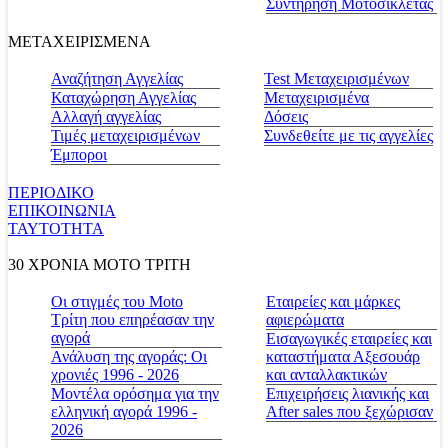
Συντήρηση Μοτοσικλέτας
ΜΕΤΑΧΕΙΡΙΣΜΕΝΑ
Αναζήτηση Αγγελίας
Test Μεταχειρισμένων
Καταχώρηση Αγγελίας
Μεταχειρισμένα
Αλλαγή αγγελίας
Δόσεις
Τιμές μεταχειρισμένων
Συνδεθείτε με τις αγγελίες
Έμποροι
ΠΕΡΙΟΔΙΚΟ
ΕΠΙΚΟΙΝΩΝΙΑ
ΤΑΥΤΟΤΗΤΑ
30 ΧΡΟΝΙΑ MOTO ΤΡΙΤΗ
Οι στιγμές του Moto
Εταιρείες και μάρκες
Τρίτη που επηρέασαν την
αφιερώματα
αγορά
Εισαγωγικές εταιρείες και
Ανάλυση της αγοράς: Οι
καταστήματα Αξεσουάρ
χρονιές 1996 - 2026
και ανταλλακτικών
Μοντέλα ορόσημα για την
Επιχειρήσεις λιανικής και
ελληνική αγορά 1996 -
After sales που ξεχώρισαν
2026