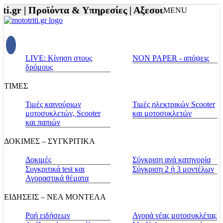
.gr |
Προϊόντα & Υπηρεσίες |
Αξεσουάρ Αναβάτη και
MENU
LIVE: Κίνηση στους
NON PAPER - απόψεις
δρόμους
ΤΙΜΕΣ
Τιμές καινούριων
Τιμές ηλεκτρικών Scooter
μοτοσυκλετών, Scooter
και μοτοσυκλετών
και παπιών
ΔΟΚΙΜΕΣ – ΣΥΓΚΡΙΤΙΚΑ
Δοκιμές
Σύγκριση ανά κατηγορία
Συγκριτικά test και
Σύγκριση 2 ή 3 μοντέλων
Αγοραστικά θέματα
ΕΙΔΗΣΕΙΣ – ΝΕΑ ΜΟΝΤΕΛΑ
Ροή ειδήσεων
Αγορά νέας μοτοσυκλέτας