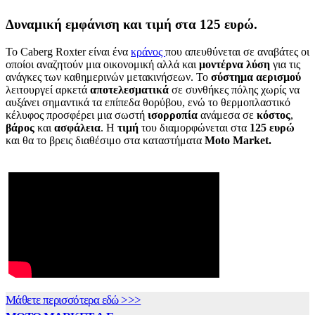
Δυναμική εμφάνιση και τιμή στα 125 ευρώ.
Το Caberg Roxter είναι ένα
κράνος
που απευθύνεται σε αναβάτες οι
οποίοι αναζητούν μια οικονομική αλλά και
μοντέρνα
λύση
για τις
ανάγκες των καθημερινών μετακινήσεων. Το
σύστημα
αερισμού
λειτουργεί αρκετά
αποτελεσματικά
σε συνθήκες πόλης χωρίς να
αυξάνει σημαντικά τα επίπεδα θορύβου, ενώ το θερμοπλαστικό
κέλυφος προσφέρει μια σωστή
ισορροπία
ανάμεσα σε
κόστος
,
βάρος
και
ασφάλεια
. Η
τιμή
του διαμορφώνεται στα
125 ευρώ
και θα το βρεις διαθέσιμο στα καταστήματα
Moto Market.
Μάθετε περισσότερα εδώ >>>