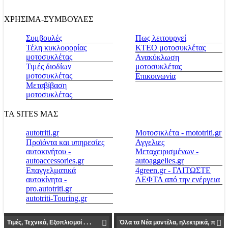
ΧΡΗΣΙΜΑ-ΣΥΜΒΟΥΛΕΣ
Συμβουλές
Πως λειτουργεί
Τέλη κυκλοφορίας
ΚΤΕΟ μοτοσυκλέτας
μοτοσυκλέτας
Ανακύκλωση
Τιμές διοδίων
μοτοσυκλέτας
μοτοσυκλέτας
Επικοινωνία
Μεταβίβαση
μοτοσυκλέτας
ΤΑ SITES ΜΑΣ
autotriti.gr
Μοτοσικλέτα - mototriti.gr
Προϊόντα και υπηρεσίες
Αγγελιες
αυτοκινήτου -
Μεταχειρισμένων -
autoaccessories.gr
autoaggelies.gr
Επαγγελματικά
4green.gr - ΓΛΙΤΩΣΤΕ
αυτοκίνητα -
ΛΕΦΤΑ από την ενέργεια
pro.autotriti.gr
autotriti-Touring.gr