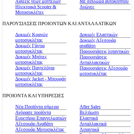
Αφίξεις νέων μοντέλων
Με δίπλωμα αυτοκινήτου
Ηλεκτρικά Scooter &
Αγώνες
Μοτοσυκλέτες
ΠΑΡΟΥΣΙΑΣΕΙΣ ΠΡΟΙΟΝΤΩΝ ΚΑΙ ΑΝΤΑΛΛΑΤΙΚΩΝ
Δοκιμές Κρανών
Δοκιμές Ελαστικών
μοτοσυκλέτας
Δοκιμές Αξεσουάρ
Δοκιμές Γάντια
αναβάτη
μοτοσυκλέτας
Παρουσιάσεις λιπαντικών
Δοκιμές Μπότες
Παρουσιάσεις
μοτοσυκλέτας
Ανταλλακτικών
Δοκιμές Παντελόνια
Παρουσιάσεις Αξεσουάρ
μοτοσυκλέτας
μοτοσυκλέτας
Δοκιμές Jacket - Μπουφάν
μοτοσυκλέτας
ΠΡΟΙΟΝΤΑ ΚΑΙ ΥΠΗΡΕΣΙΕΣ
Νέα Προϊόντα σήμερα
Αfter Sales
Αγόρασε προϊόντα
Βελτίωση
Ευρετήριο Επαγγελματιών
Ελαστικά
Αξεσουάρ Αναβάτη
Ανταλλακτικά
Αξεσουάρ Μοτοσικλέτας
Λιπαντικά