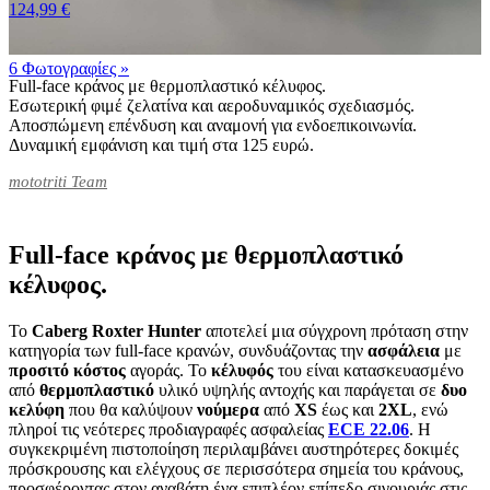
124,99 €
6 Φωτογραφίες
»
Full-face κράνος με θερμοπλαστικό κέλυφος.
Εσωτερική φιμέ ζελατίνα και αεροδυναμικός σχεδιασμός.
Αποσπώμενη επένδυση και αναμονή για ενδοεπικοινωνία.
Δυναμική εμφάνιση και τιμή στα 125 ευρώ.
mototriti Team
Full-face κράνος με θερμοπλαστικό
κέλυφος.
Το
Caberg Roxter Hunter
αποτελεί μια σύγχρονη πρόταση στην
κατηγορία των full-face κρανών, συνδυάζοντας την
ασφάλεια
με
προσιτό
κόστος
αγοράς. Το
κέλυφός
του είναι κατασκευασμένο
από
θερμοπλαστικό
υλικό υψηλής αντοχής και παράγεται σε
δυο
κελύφη
που θα καλύψουν
νούμερα
από
XS
έως και
2
XL
, ενώ
πληροί τις νεότερες προδιαγραφές ασφαλείας
ECE 22.06
. Η
συγκεκριμένη πιστοποίηση περιλαμβάνει αυστηρότερες δοκιμές
πρόσκρουσης και ελέγχους σε περισσότερα σημεία του κράνους,
προσφέροντας στον αναβάτη ένα επιπλέον επίπεδο σιγουριάς στις