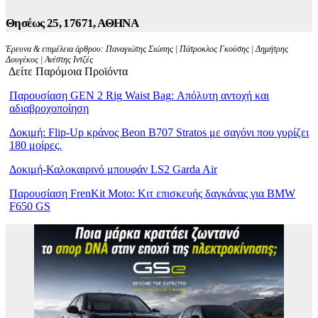
Θησέως 25, 17671, ΑΘΗΝΑ
Έρευνα & επιμέλεια άρθρου: Παναγιώτης Σιώπης | Πάτροκλος Γκούσης | Δημήτρης
Δουγέκος | Ανέστης Ιντζές
Δείτε Παρόμοια Προϊόντα
Παρουσίαση GEN 2 Rig Waist Bag: Απόλυτη αντοχή και
αδιαβροχοποίηση
Δοκιμή: Flip-Up κράνος Beon B707 Stratos με σαγόνι που γυρίζει
180 μοίρες.
Δοκιμή-Καλοκαιρινό μπουφάν LS2 Garda Air
Παρουσίαση FrenKit Moto: Κιτ επισκευής δαγκάνας για BMW
F650 GS