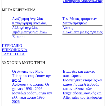
Συντήρηση Μοτοσικλέτας
ΜΕΤΑΧΕΙΡΙΣΜΕΝΑ
Αναζήτηση Αγγελίας
Test Μεταχειρισμένων
Καταχώρηση Αγγελίας
Μεταχειρισμένα
Αλλαγή αγγελίας
Δόσεις
Τιμές μεταχειρισμένων
Συνδεθείτε με τις αγγελίες
Έμποροι
ΠΕΡΙΟΔΙΚΟ
ΕΠΙΚΟΙΝΩΝΙΑ
ΤΑΥΤΟΤΗΤΑ
30 ΧΡΟΝΙΑ MOTO ΤΡΙΤΗ
Οι στιγμές του Moto
Εταιρείες και μάρκες
Τρίτη που επηρέασαν την
αφιερώματα
αγορά
Εισαγωγικές εταιρείες και
Ανάλυση της αγοράς: Οι
καταστήματα Αξεσουάρ
χρονιές 1996 - 2026
και ανταλλακτικών
Μοντέλα ορόσημα για την
Επιχειρήσεις λιανικής και
ελληνική αγορά 1996 -
After sales που ξεχώρισαν
2026