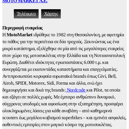
MOTO MARKET A.E.
Τηλέφωνο
Χάρτης
Περιγραφή εταιρείας
Η
MotoMarket
ιδρύθηκε το 1982 στη Θεσσαλονίκη, με αφετηρία
το πάθος για την περιπέτεια σε δύο τροχούς. Ξεκινώντας ως ένα
μικρό κατάστημα, εξελίχθηκε σε μία από τις μεγαλύτερες εταιρείες
στον χώρο της μοτοσυκλέτας στην Ελλάδα και τη Νοτιοανατολική
Ευρώπη. Διαθέτει ιδιόκτητες εγκαταστάσεις 6.000 τ.μ. και
συνεργάζεται με εκατοντάδες καταστήματα και επαγγελματίες.
Αντιπροσωπεύει κορυφαία ευρωπαϊκά brands όπως Givi, Bell,
Airoh, SPIDI, Motorex, Sidi, Forma και άλλα, ενώ έχει
δημιουργήσει και δικά της brands:
Nordcode
και Pilot, τα οποία
και εξάγει σε πολλές χωρές. Με έμπειρο ανθρώπινο δυναμικό,
σύγχρονες υποδομές και αφοσίωση στην εξυπηρέτηση, προσφέρει
ολοκληρωμένες λύσεις για κάθε αναβάτη – από καθημερινά
scooters έως μεγάλου κυβισμού superbikes – και εμπνέει ασφαλείς,
αυθεντικές εμπειρίες στον μαγικό κόσμο της μοτοσυκλέτας.