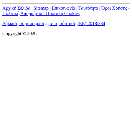
Αρχική Σελίδα
|
Sitemap
|
Επικοινωνία
|
Ταυτότητα
|
Όροι Χρήσης -
Πολιτική Απορρήτου - Πολιτική Cookies
Δήλωση συμμόρφωσης με τη σύσταση (ΕΕ) 2018/334
Copyright © 2026
mototriti.gr | Ταυτότητα
Επωνυμία Επιχείρησης:
AUTO ΤΡΙΤΗ ΑΕ
Έδρα - Γραφεία:
Λεωφόρος Αμαρουσίου 14 - Νέο Ηράκλειο,
Τ.Κ. 141 22
Νομική Μορφή:
ΕΚΔΟΤΙΚΗ ΕΤΑΙΡΕΙΑ
Α.Φ.Μ.:
998384177
Δ.Ο.Υ.:
ΚΕΦΟΔΕ
Στοιχεία Επικοινωνίας:
E-mail:
info@mototriti.gr
Τηλέφωνο:
211 1085500
Ιστοσελίδα:
www.mototriti.gr
Διοικητικά Στελέχη
Ιδιοκτήτες & Κύριοι Μέτοχοι:
Δανάη Τριανταφύλλη – Δάφνη
Τριανταφύλλη