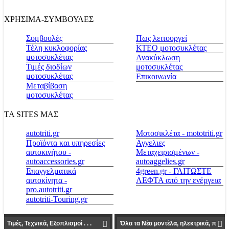
ΧΡΗΣΙΜΑ-ΣΥΜΒΟΥΛΕΣ
Συμβουλές
Πως λειτουργεί
Τέλη κυκλοφορίας
ΚΤΕΟ μοτοσυκλέτας
μοτοσυκλέτας
Ανακύκλωση
Τιμές διοδίων
μοτοσυκλέτας
μοτοσυκλέτας
Επικοινωνία
Μεταβίβαση
μοτοσυκλέτας
ΤΑ SITES ΜΑΣ
autotriti.gr
Μοτοσικλέτα - mototriti.gr
Προϊόντα και υπηρεσίες
Αγγελιες
αυτοκινήτου -
Μεταχειρισμένων -
autoaccessories.gr
autoaggelies.gr
Επαγγελματικά
4green.gr - ΓΛΙΤΩΣΤΕ
αυτοκίνητα -
ΛΕΦΤΑ από την ενέργεια
pro.autotriti.gr
autotriti-Touring.gr