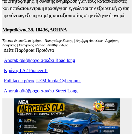
ποιότητας/τιμής, η συνεπής ενημέρωση για νέους κατασκευαστές
και η πελατοκεντρική προσέγγιση εγγυώνται την εξαιρετική σχέση
προϊόντων, εξυπηρέτησης και αξιοπιστίας στην ελληνική αγορά.
Μαραθώνος 38, 10436, ΑΘΗΝΑ
Έρευνα & επιμέλεια άρθρου: Παναγιώτης Σιώπης | Δημήτρη Δουγέκος | Δημήτρης
Δουγέκος | Ευάγγελος Τσερές | Ανέστης Ιντζές
Δείτε Παρόμοια Προϊόντα
Anorak αδιάβροχο σακάκι Road long
Κράνος LS2 Pioneer II
Full face κράνος LEM Imola Cyberpunk
Anorak αδιάβροχο σακάκι Street Long