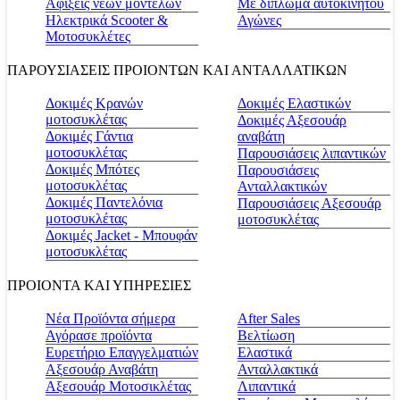
Αφίξεις νέων μοντέλων
Με δίπλωμα αυτοκινήτου
Ηλεκτρικά Scooter &
Αγώνες
Μοτοσυκλέτες
ΠΑΡΟΥΣΙΑΣΕΙΣ ΠΡΟΙΟΝΤΩΝ ΚΑΙ ΑΝΤΑΛΛΑΤΙΚΩΝ
Δοκιμές Κρανών
Δοκιμές Ελαστικών
μοτοσυκλέτας
Δοκιμές Αξεσουάρ
Δοκιμές Γάντια
αναβάτη
μοτοσυκλέτας
Παρουσιάσεις λιπαντικών
Δοκιμές Μπότες
Παρουσιάσεις
μοτοσυκλέτας
Ανταλλακτικών
Δοκιμές Παντελόνια
Παρουσιάσεις Αξεσουάρ
μοτοσυκλέτας
μοτοσυκλέτας
Δοκιμές Jacket - Μπουφάν
μοτοσυκλέτας
ΠΡΟΙΟΝΤΑ ΚΑΙ ΥΠΗΡΕΣΙΕΣ
Νέα Προϊόντα σήμερα
Αfter Sales
Αγόρασε προϊόντα
Βελτίωση
Ευρετήριο Επαγγελματιών
Ελαστικά
Αξεσουάρ Αναβάτη
Ανταλλακτικά
Αξεσουάρ Μοτοσικλέτας
Λιπαντικά