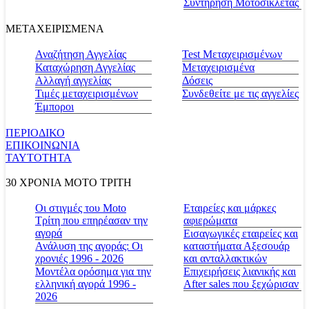
Συντήρηση Μοτοσικλέτας
ΜΕΤΑΧΕΙΡΙΣΜΕΝΑ
Αναζήτηση Αγγελίας
Test Μεταχειρισμένων
Καταχώρηση Αγγελίας
Μεταχειρισμένα
Αλλαγή αγγελίας
Δόσεις
Τιμές μεταχειρισμένων
Συνδεθείτε με τις αγγελίες
Έμποροι
ΠΕΡΙΟΔΙΚΟ
ΕΠΙΚΟΙΝΩΝΙΑ
ΤΑΥΤΟΤΗΤΑ
30 ΧΡΟΝΙΑ MOTO ΤΡΙΤΗ
Οι στιγμές του Moto
Εταιρείες και μάρκες
Τρίτη που επηρέασαν την
αφιερώματα
αγορά
Εισαγωγικές εταιρείες και
Ανάλυση της αγοράς: Οι
καταστήματα Αξεσουάρ
χρονιές 1996 - 2026
και ανταλλακτικών
Μοντέλα ορόσημα για την
Επιχειρήσεις λιανικής και
ελληνική αγορά 1996 -
After sales που ξεχώρισαν
2026