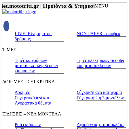
et.mototriti.gr |
Προϊόντα & Υπηρεσίες |
Αξεσουάρ Α
MENU
LIVE: Κίνηση στους
NON PAPER - απόψεις
δρόμους
ΤΙΜΕΣ
Τιμές καινούριων
Τιμές ηλεκτρικών Scooter
μοτοσυκλετών, Scooter
και μοτοσυκλετών
και παπιών
ΔΟΚΙΜΕΣ – ΣΥΓΚΡΙΤΙΚΑ
Δοκιμές
Σύγκριση ανά κατηγορία
Συγκριτικά test και
Σύγκριση 2 ή 3 μοντέλων
Αγοραστικά θέματα
ΕΙΔΗΣΕΙΣ – ΝΕΑ ΜΟΝΤΕΛΑ
Ροή ειδήσεων
Αγορά νέας μοτοσυκλέτας