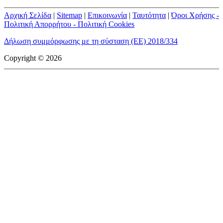
Αρχική Σελίδα
|
Sitemap
|
Επικοινωνία
|
Ταυτότητα
|
Όροι Χρήσης -
Πολιτική Απορρήτου - Πολιτική Cookies
Δήλωση συμμόρφωσης με τη σύσταση (ΕΕ) 2018/334
Copyright © 2026
mototriti.gr | Ταυτότητα
Επωνυμία Επιχείρησης:
AUTO ΤΡΙΤΗ ΑΕ
Έδρα - Γραφεία:
Λεωφόρος Αμαρουσίου 14 - Νέο Ηράκλειο,
Τ.Κ. 141 22
Νομική Μορφή:
ΕΚΔΟΤΙΚΗ ΕΤΑΙΡΕΙΑ
Α.Φ.Μ.:
998384177
Δ.Ο.Υ.:
ΚΕΦΟΔΕ
Στοιχεία Επικοινωνίας:
E-mail:
info@mototriti.gr
Τηλέφωνο:
211 1085500
Ιστοσελίδα:
www.mototriti.gr
Διοικητικά Στελέχη
Ιδιοκτήτες & Κύριοι Μέτοχοι:
Δανάη Τριανταφύλλη – Δάφνη
Τριανταφύλλη