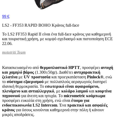
99 €
LS2 - FF353 RAPID BOHO Κράνος full-face
Το LS2 FF353 Rapid II είναι ένα full-face κράνος για καθημερινή
και τουριστική χρήση, με κομψό σχεδιασμό και πιστοποίηση ECE
22.06.
mototriti Team
Κατασκευασμένο από
θερμοπλαστικό HPTT
, προσφέρει
αντοχή
και χαμηλό βάρος
(1.300±50gr). Διαθέτει
αντιχαρακτική
ζελατίνα
με
UV προστασία
και προεγκατάσταση
Pinlock®
, ενώ
το
σύστημα εξαερισμού
με πολλαπλούς αεραγωγούς διατηρεί
ιδανική θερμοκρασία. Το
εσωτερικό είναι αφαιρούμενο,
πλενόμενο και αντιαλλεργικό
, με
κολάρο λαιμού
και
κουρτίνα
πηγουνιού
για άνεση και ησυχία. Το
micrometric κούμπωμα
προσφέρει ευκολία στη χρήση, ενώ είναι
έτοιμο για
ενδοεπικοινωνία LS2 Intercom
. Ένα
πρακτικό και ασφαλές
κράνος
για όσους κινούνται καθημερινά στην πόλη ή κάνουν
μικρές αποδράσεις.