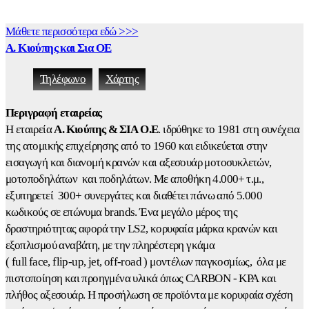
Μάθετε περισσότερα εδώ >>>
Α. Κιούπης και Σια ΟΕ
Τηλέφωνο
Χάρτης
Περιγραφή εταιρείας
Η εταιρεία
Α. Κιούπης & ΣΙΑ Ο.Ε
. ιδρύθηκε το 1981 στη συνέχεια
της ατομικής επιχείρησης από το 1960 και ειδικεύεται στην
εισαγωγή και διανομή κρανών και αξεσουάρ μοτοσυκλετών,
μοτοποδηλάτων και ποδηλάτων. Με αποθήκη 4.000+ τ.μ.,
εξυπηρετεί 300+ συνεργάτες και διαθέτει πάνω από 5.000
κωδικούς σε επώνυμα brands. Ένα μεγάλο μέρος της
δραστηριότητας αφορά την LS2, κορυφαία μάρκα κρανών και
εξοπλισμού αναβάτη, με την πληρέστερη γκάμα
( full face, flip‑up, jet, off‑road ) μοντέλων παγκοσμίως, όλα με
πιστοποίηση και προηγμένα υλικά όπως CARBON - KPA και
πλήθος αξεσουάρ. Η προσήλωση σε προϊόντα με κορυφαία σχέση