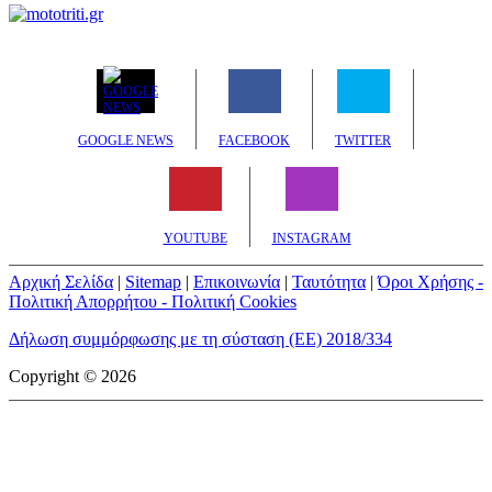
GOOGLE NEWS
FACEBOOK
TWITTER
YOUTUBE
INSTAGRAM
Αρχική Σελίδα
|
Sitemap
|
Επικοινωνία
|
Ταυτότητα
|
Όροι Χρήσης -
Πολιτική Απορρήτου - Πολιτική Cookies
Δήλωση συμμόρφωσης με τη σύσταση (ΕΕ) 2018/334
Copyright © 2026
mototriti.gr | Ταυτότητα
Επωνυμία Επιχείρησης:
AUTO ΤΡΙΤΗ ΑΕ
Έδρα - Γραφεία:
Λεωφόρος Αμαρουσίου 14 - Νέο Ηράκλειο,
Τ.Κ. 141 22