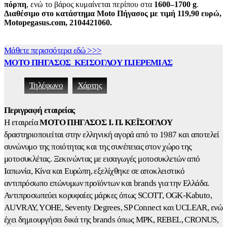
πόρπη
, ενώ το βάρος κυμαίνεται περίπου στα
1600–1700 g
.
Διαθέσιμο στο κατάστημα Moto Πήγασος με τιμή 119,90 ευρώ,
Motopegasus.com, 2104421060.
Μάθετε περισσότερα εδώ >>>
ΜΟΤΟ ΠΗΓΑΣΟΣ ΚΕΙΣΟΓΛΟΥ Π.ΙΕΡΕΜΙΑΣ
Τηλέφωνο
Χάρτης
Περιγραφή εταιρείας
Η εταιρεία
ΜΟΤΟ ΠΗΓΑΣΟΣ Ι. Π. ΚΕΪΣΟΓΛΟΥ
δραστηριοποιείται στην ελληνική αγορά από το 1987 και αποτελεί
συνώνυμο της ποιότητας και της συνέπειας στον χώρο της
μοτοσυκλέτας. Ξεκινώντας με εισαγωγές μοτοσυκλετών από
Ιαπωνία, Κίνα και Ευρώπη, εξελίχθηκε σε αποκλειστικό
αντιπρόσωπο επώνυμων προϊόντων και brands για την Ελλάδα.
Αντιπροσωπεύει κορυφαίες μάρκες όπως SCOTT, OGK-Kabuto,
AUVRAY, YOHE, Seventy Degrees, SP Connect και UCLEAR, ενώ
έχει δημιουργήσει δικά της brands όπως MPK, REBEL, CRONUS,