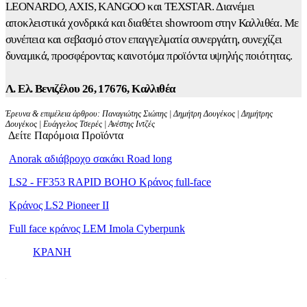
LEONARDO, AXIS, KANGOO και TEXSTAR. Διανέμει
αποκλειστικά χονδρικά και διαθέτει showroom στην Καλλιθέα. Με
συνέπεια και σεβασμό στον επαγγελματία συνεργάτη, συνεχίζει
δυναμικά, προσφέροντας καινοτόμα προϊόντα υψηλής ποιότητας.
Λ. Ελ. Βενιζέλου 26, 17676, Καλλιθέα
Έρευνα & επιμέλεια άρθρου: Παναγιώτης Σιώπης | Δημήτρη Δουγέκος | Δημήτρης
Δουγέκος | Ευάγγελος Τσερές | Ανέστης Ιντζές
Δείτε Παρόμοια Προϊόντα
Anorak αδιάβροχο σακάκι Road long
LS2 - FF353 RAPID BOHO Κράνος full-face
Κράνος LS2 Pioneer II
Full face κράνος LEM Imola Cyberpunk
ΚΡΑΝΗ