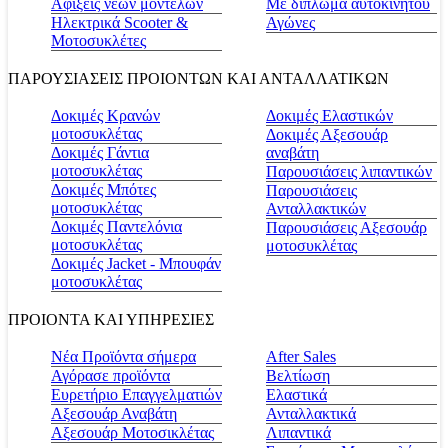
Αφίξεις νέων μοντέλων
Με δίπλωμα αυτοκινήτου
Ηλεκτρικά Scooter &
Αγώνες
Μοτοσυκλέτες
ΠΑΡΟΥΣΙΑΣΕΙΣ ΠΡΟΙΟΝΤΩΝ ΚΑΙ ΑΝΤΑΛΛΑΤΙΚΩΝ
Δοκιμές Κρανών
Δοκιμές Ελαστικών
μοτοσυκλέτας
Δοκιμές Αξεσουάρ
Δοκιμές Γάντια
αναβάτη
μοτοσυκλέτας
Παρουσιάσεις λιπαντικών
Δοκιμές Μπότες
Παρουσιάσεις
μοτοσυκλέτας
Ανταλλακτικών
Δοκιμές Παντελόνια
Παρουσιάσεις Αξεσουάρ
μοτοσυκλέτας
μοτοσυκλέτας
Δοκιμές Jacket - Μπουφάν
μοτοσυκλέτας
ΠΡΟΙΟΝΤΑ ΚΑΙ ΥΠΗΡΕΣΙΕΣ
Νέα Προϊόντα σήμερα
Αfter Sales
Αγόρασε προϊόντα
Βελτίωση
Ευρετήριο Επαγγελματιών
Ελαστικά
Αξεσουάρ Αναβάτη
Ανταλλακτικά
Αξεσουάρ Μοτοσικλέτας
Λιπαντικά