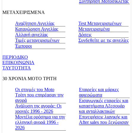
Συντήρηση Μοτοσικλέτας
ΜΕΤΑΧΕΙΡΙΣΜΕΝΑ
Αναζήτηση Αγγελίας
Test Μεταχειρισμένων
Καταχώρηση Αγγελίας
Μεταχειρισμένα
Αλλαγή αγγελίας
Δόσεις
Τιμές μεταχειρισμένων
Συνδεθείτε με τις αγγελίες
Έμποροι
ΠΕΡΙΟΔΙΚΟ
ΕΠΙΚΟΙΝΩΝΙΑ
ΤΑΥΤΟΤΗΤΑ
30 ΧΡΟΝΙΑ MOTO ΤΡΙΤΗ
Οι στιγμές του Moto
Εταιρείες και μάρκες
Τρίτη που επηρέασαν την
αφιερώματα
αγορά
Εισαγωγικές εταιρείες και
Ανάλυση της αγοράς: Οι
καταστήματα Αξεσουάρ
χρονιές 1996 - 2026
και ανταλλακτικών
Μοντέλα ορόσημα για την
Επιχειρήσεις λιανικής και
ελληνική αγορά 1996 -
After sales που ξεχώρισαν
2026