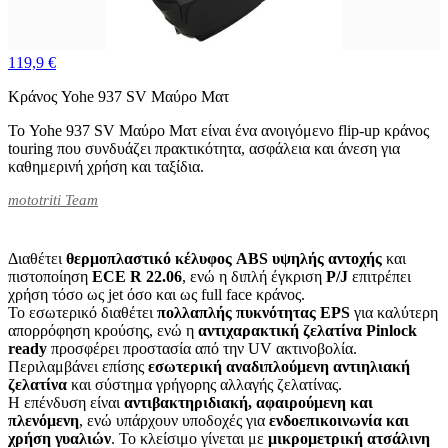
119,9 €
Κράνος Yohe 937 SV Μαύρο Ματ
Το Yohe 937 SV Μαύρο Ματ είναι ένα ανοιγόμενο flip-up κράνος
touring που συνδυάζει πρακτικότητα, ασφάλεια και άνεση για
καθημερινή χρήση και ταξίδια.
mototriti Team
Διαθέτει
θερμοπλαστικό κέλυφος ABS υψηλής αντοχής
και
πιστοποίηση
ECE R 22.06
, ενώ η διπλή έγκριση
P/J
επιτρέπει
χρήση τόσο ως jet όσο και ως full face κράνος.
Το εσωτερικό διαθέτει
πολλαπλής πυκνότητας EPS
για καλύτερη
απορρόφηση κρούσης, ενώ η
αντιχαρακτική ζελατίνα Pinlock
ready
προσφέρει προστασία από την UV ακτινοβολία.
Περιλαμβάνει επίσης
εσωτερική αναδιπλούμενη αντιηλιακή
ζελατίνα
και σύστημα γρήγορης αλλαγής ζελατίνας.
Η επένδυση είναι
αντιβακτηριδιακή, αφαιρούμενη και
πλενόμενη
, ενώ υπάρχουν υποδοχές για
ενδοεπικοινωνία και
χρήση γυαλιών
. Το κλείσιμο γίνεται με
μικρομετρική ατσάλινη