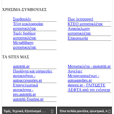
ΧΡΗΣΙΜΑ-ΣΥΜΒΟΥΛΕΣ
Συμβουλές
Πως λειτουργεί
Τέλη κυκλοφορίας
ΚΤΕΟ μοτοσυκλέτας
μοτοσυκλέτας
Ανακύκλωση
Τιμές διοδίων
μοτοσυκλέτας
μοτοσυκλέτας
Επικοινωνία
Μεταβίβαση
μοτοσυκλέτας
ΤΑ SITES ΜΑΣ
autotriti.gr
Μοτοσικλέτα - mototriti.gr
Προϊόντα και υπηρεσίες
Αγγελιες
αυτοκινήτου -
Μεταχειρισμένων -
autoaccessories.gr
autoaggelies.gr
Επαγγελματικά
4green.gr - ΓΛΙΤΩΣΤΕ
αυτοκίνητα -
ΛΕΦΤΑ από την ενέργεια
pro.autotriti.gr
autotriti-Touring.gr