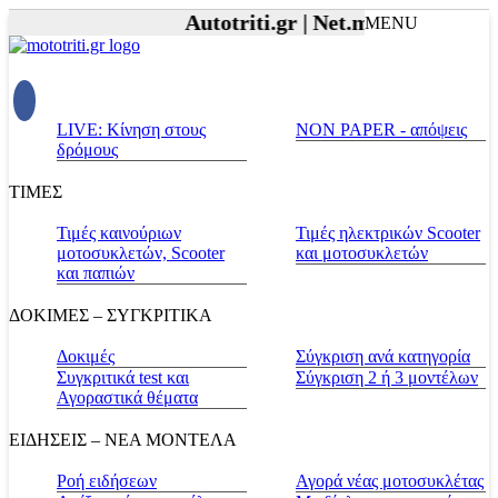
Autotriti.gr |
Net.mototriti.gr |
Πρ
MENU
LIVE: Κίνηση στους
NON PAPER - απόψεις
δρόμους
ΤΙΜΕΣ
Τιμές καινούριων
Τιμές ηλεκτρικών Scooter
μοτοσυκλετών, Scooter
και μοτοσυκλετών
και παπιών
ΔΟΚΙΜΕΣ – ΣΥΓΚΡΙΤΙΚΑ
Δοκιμές
Σύγκριση ανά κατηγορία
Συγκριτικά test και
Σύγκριση 2 ή 3 μοντέλων
Αγοραστικά θέματα
ΕΙΔΗΣΕΙΣ – ΝΕΑ ΜΟΝΤΕΛΑ
Ροή ειδήσεων
Αγορά νέας μοτοσυκλέτας