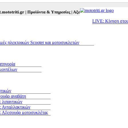
triti.gr |
Προϊόντα & Υπηρεσίες |
Αξεσουάρ Αναβάτη και Μοτοσυκλέ
LIVE: Κίνηση στο
ιμές ηλεκτρικών Scooter και μοτοσυκλετών
ατηγορία
 μοντέλων
στικών
σουάρ αναβάτη
 λιπαντικών
ς Ανταλλακτικών
ς Αξεσουάρ μοτοσυκλέτας