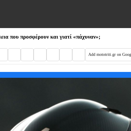
εια που προσφέρουν και γιατί «πάχυναν»;
Add mototriti.gr on Goog