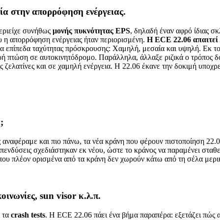
α στην απορρόφηση ενέργειας.
περιείχε συνήθως
μονής πυκνότητας EPS
, δηλαδή έναν αφρό ίδιας σ
ου η απορρόφηση ενέργειας ήταν περιορισμένη.
Η ECE 22.06 απαιτεί
ρία επίπεδα ταχύτητας πρόσκρουσης: Χαμηλή, μεσαία και υψηλή. Εκ τ
ρή πτώση σε αυτοκινητόδρομο. Παράλληλα, άλλαξε ριζικά ο τρόπος δ
 ζελατίνες και σε χαμηλή ενέργεια. Η 22.06 έκανε την δοκιμή υποχρεω
;
 αναφέραμε και πιο πάνω, τα νέα κράνη που φέρουν πιστοποίηση 22.
ι επενδύσεις σχεδιάστηκαν εκ νέου, ώστε το κράνος να παραμένει στ
ς που πλέον ορισμένα από τα κράνη δεν χωρούν κάτω από τη σέλα με
ινωνίες, sun visor κ.λ.π.
ι τα
crash tests
. Η ECE 22.06 πάει ένα βήμα παραπέρα: εξετάζει πώς 