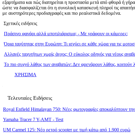
εξαρτήματα και πώς διατηρείται η προστασία μετά από φθορά ή γήρ
ώστε να διασφαλίζεται ότι η συνολική κατασκευή πληροί τις απαιτήσ
με αυστηρότερες προδιαγραφές και πιο ρεαλιστικά δεδομένα.
Σχετικές ειδήσεις
Πράσινο φανάρι αλλά μποτιλιάρισμα; - Με γράφουν οι κάμερες;
Όρια ταχύτητας στην Ευρώπη: Τι ισχύει σε κάθε χώρα για τις μοτο
Αλλαγές ταχυτήτων χωρίς άγχος: Ο εύκολος οδηγός για νέους αναβ
Το πιο συχνό λάθος των αναβατών: Δεν φρενάρουν λάθος, κοιτούν 
ΧΡΗΣΙΜΑ
Τελευταίες Ειδήσεις
Royal Enfield Himalayan 750: Νέες φωτογραφίες αποκαλύπτουν τη
Yamaha Tracer 7 Y-AMT - Test
UM Carmel 125: Νέο ρετρό scooter με τιμή κάτω από 1.900 ευρώ