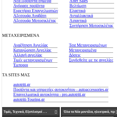
Νέα Προϊόντα σήμερα
Αfter Sales
Αγόρασε προϊόντα
Βελτίωση
Ευρετήριο Επαγγελματιών
Ελαστικά
Αξεσουάρ Αναβάτη
Ανταλλακτικά
Αξεσουάρ Μοτοσικλέτας
Λιπαντικά
Συντήρηση Μοτοσικλέτας
ΜΕΤΑΧΕΙΡΙΣΜΕΝΑ
Αναζήτηση Αγγελίας
Test Μεταχειρισμένων
Καταχώρηση Αγγελίας
Μεταχειρισμένα
Αλλαγή αγγελίας
Δόσεις
Τιμές μεταχειρισμένων
Συνδεθείτε με τις αγγελίες
Έμποροι
ΤΑ SITES ΜΑΣ
autotriti.gr
Προϊόντα και υπηρεσίες αυτοκινήτου - autoaccessories.gr
Επαγγελματικά αυτοκίνητα - pro.autotriti.gr
autotriti-Touring.gr