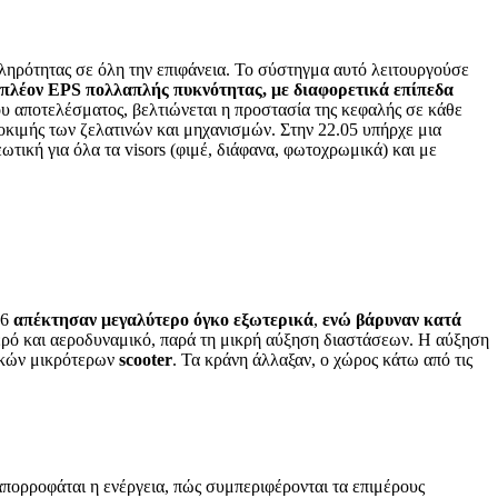
κληρότητας σε όλη την επιφάνεια. Το σύστηγμα αυτό λειτουργούσε
 πλέον EPS πολλαπλής πυκνότητας, με διαφορετικά επίπεδα
ου αποτελέσματος, βελτιώνεται η προστασία της κεφαλής σε κάθε
οκιμής των ζελατινών και μηχανισμών. Στην 22.05 υπήρχε μια
τική για όλα τα visors (φιμέ, διάφανα, φωτοχρωμικά) και με
06
απέκτησαν μεγαλύτερο όγκο εξωτερικά
,
ενώ βάρυναν κατά
αθερό και αεροδυναμικό, παρά τη μικρή αύξηση διαστάσεων. Η αύξηση
ρικών μικρότερων
scooter
. Τα κράνη άλλαξαν, ο χώρος κάτω από τις
απορροφάται η ενέργεια, πώς συμπεριφέρονται τα επιμέρους