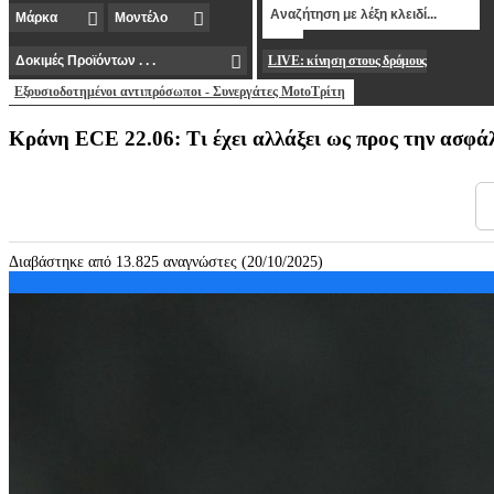
LIVE: κίνηση στους δρόμους
Εξουσιοδοτημένοι αντιπρόσωποι - Συνεργάτες MotoΤρίτη
Κράνη ECE 22.06: Τι έχει αλλάξει ως προς την ασφάλ
Διαβάστηκε από 13.825 αναγνώστες (20/10/2025)