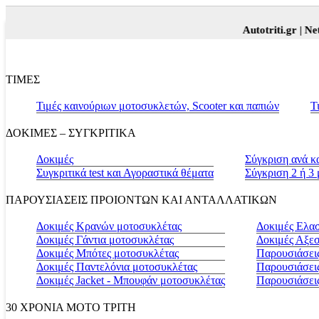
Autotriti.gr |
Net.moto
ΤΙΜΕΣ
Τιμές καινούριων μοτοσυκλετών, Scooter και παπιών
Τ
ΔΟΚΙΜΕΣ – ΣΥΓΚΡΙΤΙΚΑ
Δοκιμές
Σύγκριση ανά κ
Συγκριτικά test και Αγοραστικά θέματα
Σύγκριση 2 ή 3
ΠΑΡΟΥΣΙΑΣΕΙΣ ΠΡΟΙΟΝΤΩΝ ΚΑΙ ΑΝΤΑΛΛΑΤΙΚΩΝ
Δοκιμές Κρανών μοτοσυκλέτας
Δοκιμές Ελα
Δοκιμές Γάντια μοτοσυκλέτας
Δοκιμές Αξε
Δοκιμές Μπότες μοτοσυκλέτας
Παρουσιάσεις
Δοκιμές Παντελόνια μοτοσυκλέτας
Παρουσιάσει
Δοκιμές Jacket - Μπουφάν μοτοσυκλέτας
Παρουσιάσει
30 ΧΡΟΝΙΑ MOTO ΤΡΙΤΗ