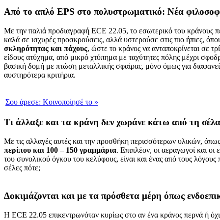
Από το απλό EPS στο πολυστρωματικό: Νέα φιλοσοφί
Με την παλιά προδιαγραφή ECE 22.05, το εσωτερικό του κράνους 
καλά σε ισχυρές προσκρούσεις, αλλά υστερούσε στις πιο ήπιες, όπ
σκληρότητας
και πάχους
, ώστε το κράνος να ανταποκρίνεται σε τ
είδους ατύχημα, από μικρό χτύπημα με ταχύτητες πόλης μέχρι σφοδ
βασική δομή με πτώση μεταλλικής σφαίρας, μόνο όμως για διαφανείς
αυστηρότερα κριτήρια.
Σου άρεσε:
Κοινοποίησέ το
»
Τι άλλαξε και τα κράνη δεν χωράνε κάτω από τη σέλα
Με τις αλλαγές αυτές και την προσθήκη περισσότερων υλικών, όπως
περίπου και 100 – 150 γραμμάρια
. Επιπλέον, οι αεραγωγοί και ο
του συνολικού όγκου του κελύφους, είναι και ένας από τους λόγου
σέλες πότε;
Δοκιμάζονται και με τα πρόσθετα μέρη όπως ενδοεπικο
Η ECE 22.05 επικεντρωνόταν κυρίως στο αν ένα κράνος περνά ή όχ