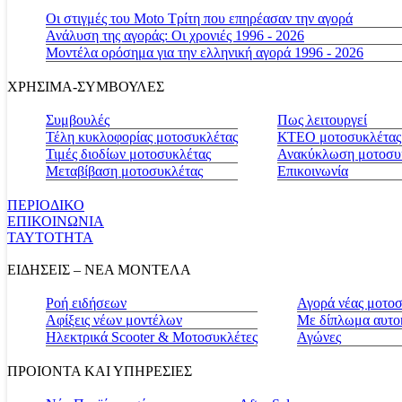
Οι στιγμές του Moto Τρίτη που επηρέασαν την αγορά
Ανάλυση της αγοράς: Οι χρονιές 1996 - 2026
Μοντέλα ορόσημα για την ελληνική αγορά 1996 - 2026
ΧΡΗΣΙΜΑ-ΣΥΜΒΟΥΛΕΣ
Συμβουλές
Πως λειτουργεί
Τέλη κυκλοφορίας μοτοσυκλέτας
ΚΤΕΟ μοτοσυκλέτας
Τιμές διοδίων μοτοσυκλέτας
Ανακύκλωση μοτοσυ
Μεταβίβαση μοτοσυκλέτας
Επικοινωνία
ΠΕΡΙΟΔΙΚΟ
ΕΠΙΚΟΙΝΩΝΙΑ
ΤΑΥΤΟΤΗΤΑ
ΕΙΔΗΣΕΙΣ – ΝΕΑ ΜΟΝΤΕΛΑ
Ροή ειδήσεων
Αγορά νέας μοτο
Αφίξεις νέων μοντέλων
Με δίπλωμα αυτο
Ηλεκτρικά Scooter & Μοτοσυκλέτες
Αγώνες
ΠΡΟΙΟΝΤΑ ΚΑΙ ΥΠΗΡΕΣΙΕΣ