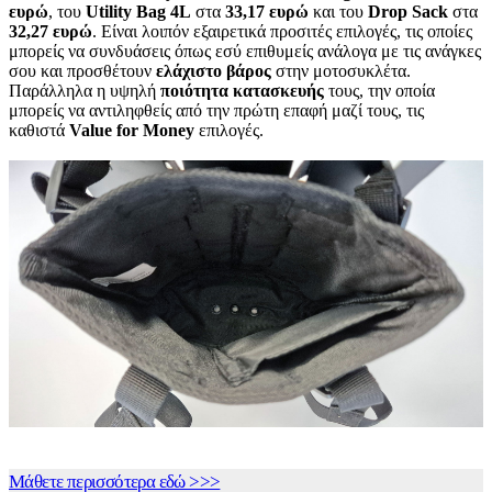
ευρώ
, του
Utility
Bag
4
L
στα
33,17
ευρώ
και του
Drop
Sack
στα
32,27 ευρώ
. Είναι λοιπόν εξαιρετικά προσιτές επιλογές, τις οποίες
μπορείς να συνδυάσεις όπως εσύ επιθυμείς ανάλογα με τις ανάγκες
σου και προσθέτουν
ελάχιστο
βάρος
στην μοτοσυκλέτα.
Παράλληλα η υψηλή
ποιότητα
κατασκευής
τους, την οποία
μπορείς να αντιληφθείς από την πρώτη επαφή μαζί τους, τις
καθιστά
Value
for
Money
επιλογές.
Μάθετε περισσότερα εδώ >>>