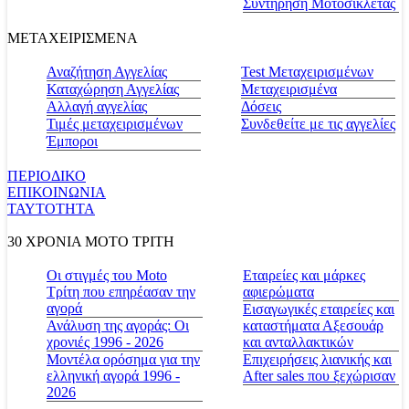
Συντήρηση Μοτοσικλέτας
ΜΕΤΑΧΕΙΡΙΣΜΕΝΑ
Αναζήτηση Αγγελίας
Test Μεταχειρισμένων
Καταχώρηση Αγγελίας
Μεταχειρισμένα
Αλλαγή αγγελίας
Δόσεις
Τιμές μεταχειρισμένων
Συνδεθείτε με τις αγγελίες
Έμποροι
ΠΕΡΙΟΔΙΚΟ
ΕΠΙΚΟΙΝΩΝΙΑ
ΤΑΥΤΟΤΗΤΑ
30 ΧΡΟΝΙΑ MOTO ΤΡΙΤΗ
Οι στιγμές του Moto
Εταιρείες και μάρκες
Τρίτη που επηρέασαν την
αφιερώματα
αγορά
Εισαγωγικές εταιρείες και
Ανάλυση της αγοράς: Οι
καταστήματα Αξεσουάρ
χρονιές 1996 - 2026
και ανταλλακτικών
Μοντέλα ορόσημα για την
Επιχειρήσεις λιανικής και
ελληνική αγορά 1996 -
After sales που ξεχώρισαν
2026