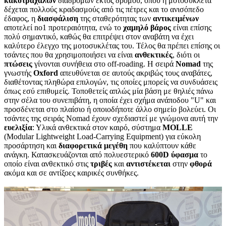
κακοτράχαλων
διαδρομών εκτός δρόμου, όπου η μοτοσυκλέτα
δέχεται πολλούς κραδασμούς από τις πέτρες και το ανισόπεδο
έδαφος, η
διασφάλιση
της σταθερότητας των
αντικειμένων
αποτελεί no1 προτεραιότητα, ενώ το
χαμηλό
βάρος
είναι επίσης
πολύ σημαντικό, καθώς θα επιτρέψει στον αναβάτη να έχει
καλύτερο έλεγχο της μοτοσυκλέτας του. Τέλος θα πρέπει επίσης οι
τσάντες που θα χρησιμοποιήσει να είναι
ανθεκτικές
, διότι οι
πτώσεις
γίνονται συνήθεια στο off-roading. Η σειρά
Nomad
της
γνωστής
Oxford
απευθύνεται σε αυτούς ακριβώς τους αναβάτες,
διαθέτοντας πληθώρα επιλογών, τις οποίες μπορείς να συνδυάσεις
όπως εσύ επιθυμείς. Τοποθετείς απλώς μία βάση με θηλιές πάνω
στην σέλα του συνεπιβάτη, η οποία έχει σχήμα ανάποδου "U" και
προσδένεται στο πλαίσιο ή οποιοδήποτε άλλο σημείο βολεύει. Οι
τσάντες της σειράς Nomad έχουν σχεδιαστεί με γνώμονα αυτή την
ευελιξία
: Υλικά ανθεκτικά στον καιρό, σύστημα
MOLLE
(Modular Lightweight Load-Carrying Equipment) για εύκολη
προσάρτηση και
διαφορετικά
μεγέθη
που καλύπτουν κάθε
ανάγκη. Κατασκευάζονται από πολυεστερικό
600
D
ύφασμα
το
οποίο είναι ανθεκτικό στις
τριβές
και
αντιστέκεται
στην
φθορά
ακόμα και σε αντίξοες καιρικές συνθήκες.