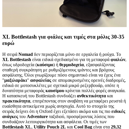
XL Bottlestash για φιάλες και τιμές στα μόλις 30-35
ευρώ
Η σειρά
Nomad
δεν περιορίζεται μόνο σε εργαλεία ή ρούχα. Το
XL Bottlestash
είναι ειδικά σχεδιασμένο για τη μεταφορά
φιαλών
,
όπως υδροδοχεία (
καύσιμο
) ή
θερμοδοχεία
, εξασφαλίζοντας
σταθερή συγκράτηση με ρυθμιζόμενους ιμάντες και βρόχους
ασφάλισης. Όλοι γνωρίζουμε πόσο σημαντικό είναι να έχεις ένα
"
μαξιλαράκι
"
ασφαλείας
σε απομακρυσμένες ορεινές διαδρομές,
ειδικά σε μοτοσυκλέτες με σχετικά μικρό ρεζερβουάρ, οπότε η
δυνατότητα μεταφοράς
καυσίμου
κρίνεται πολλές φορές αναγκαία.
Η κατασκευή του Bottlestash συνδυάζει
ανθεκτικότητα
και
πρακτικότητα
, επιτρέποντας στον αναβάτη να μεταφέρει ρευστά ή
ευαίσθητα αντικείμενα χωρίς ανησυχία. Αυτό το στοιχείο της
σειράς δείχνει ότι η Oxford έχει εξετάσει ακόμα και τις πιο
ειδικές
ανάγκες
του
Adventure
ταξιδιού, προσφέροντας λύσεις που
συνδυάζουν λειτουργικότητα και ασφάλεια. Οι τιμές των
Bottlestash
XL
,
Utility
Pouch
2
L
και
Cool
Bag
είναι στα
29,32