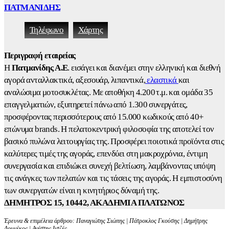
ΠΑΤΜΑΝΙΔΗΣ
Τηλέφωνο
Χάρτης
Περιγραφή εταιρείας
Η
Πατμανίδης Α.Ε
. εισάγει και διανέμει στην ελληνική και διεθνή
αγορά ανταλλακτικά, αξεσουάρ, λιπαντικά,
ελαστικά
και
αναλώσιμα μοτοσυκλέτας. Με αποθήκη 4.200 τ.μ. και ομάδα 35
επαγγελματιών, εξυπηρετεί πάνω από 1.300 συνεργάτες,
προσφέροντας περισσότερους από 15.000 κωδικούς από 40+
επώνυμα brands. Η πελατοκεντρική φιλοσοφία της αποτελεί τον
βασικό πυλώνα λειτουργίας της. Προσφέρει ποιοτικά προϊόντα στις
καλύτερες τιμές της αγοράς, επενδύει στη μακροχρόνια, έντιμη
συνεργασία και επιδιώκει συνεχή βελτίωση, λαμβάνοντας υπόψη
τις ανάγκες των πελατών και τις τάσεις της αγοράς. Η εμπιστοσύνη
των συνεργατών είναι η κινητήριος δύναμή της.
ΔΗΜΗΤΡΟΣ 15, 10442, ΑΚΑΔΗΜΙΑ ΠΛΑΤΩΝΟΣ
Έρευνα & επιμέλεια άρθρου: Παναγιώτης Σιώπης | Πάτροκλος Γκούσης | Δημήτρης
Δουγέκος | Ανέστης Ιντζές