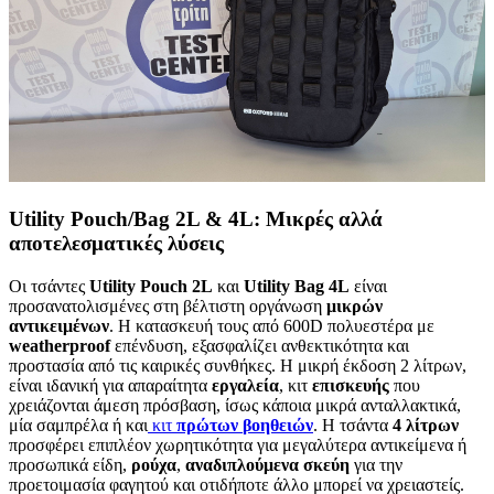
Utility Pouch/Bag 2L & 4L: Μικρές αλλά
αποτελεσματικές λύσεις
Οι τσάντες
Utility Pouch 2L
και
Utility
Bag
4L
είναι
προσανατολισμένες στη βέλτιστη οργάνωση
μικρών
αντικειμένων
. Η κατασκευή τους από 600D πολυεστέρα με
weatherproof
επένδυση, εξασφαλίζει ανθεκτικότητα και
προστασία από τις καιρικές συνθήκες. Η μικρή έκδοση 2 λίτρων,
είναι ιδανική για απαραίτητα
εργαλεία
, κιτ
επισκευής
που
χρειάζονται άμεση πρόσβαση, ίσως κάποια μικρά ανταλλακτικά,
μία σαμπρέλα ή και
κιτ
πρώτων
βοηθειών
. Η τσάντα
4 λίτρων
προσφέρει επιπλέον χωρητικότητα για μεγαλύτερα αντικείμενα ή
προσωπικά είδη,
ρούχα
,
αναδιπλούμενα
σκεύη
για την
προετοιμασία φαγητού και οτιδήποτε άλλο μπορεί να χρειαστείς.