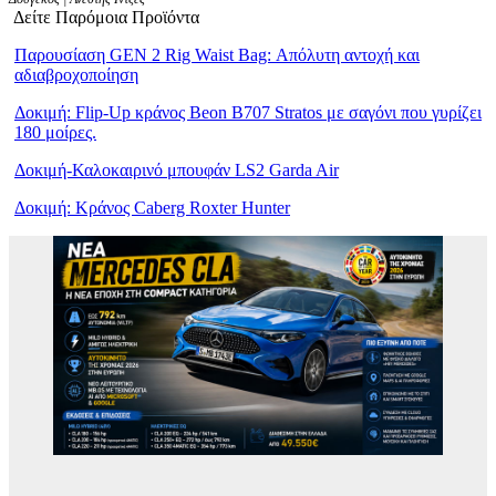
Δείτε Παρόμοια Προϊόντα
Παρουσίαση GEN 2 Rig Waist Bag: Απόλυτη αντοχή και
αδιαβροχοποίηση
Δοκιμή: Flip-Up κράνος Beon B707 Stratos με σαγόνι που γυρίζει
180 μοίρες.
Δοκιμή-Καλοκαιρινό μπουφάν LS2 Garda Air
Δοκιμή: Κράνος Caberg Roxter Hunter