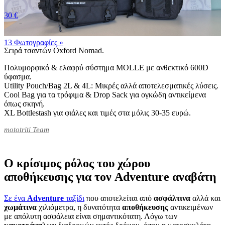
30 €
13 Φωτογραφίες
»
Σειρά τσαντών Oxford Nomad.
Πολυμορφικό & ελαφρύ σύστημα MOLLE με ανθεκτικό 600D
ύφασμα.
Utility Pouch/Bag 2L & 4L: Μικρές αλλά αποτελεσματικές λύσεις.
Cool Bag για τα τρόφιμα & Drop Sack για ογκώδη αντικείμενα
όπως σκηνή.
XL Bottlestash για φιάλες και τιμές στα μόλις 30-35 ευρώ.
mototriti Team
Ο κρίσιμος ρόλος του χώρου
αποθήκευσης για τον Adventure αναβάτη
Σε ένα
Adventure
ταξίδι
που αποτελείται από
ασφάλτινα
αλλά και
χωμάτινα
χιλιόμετρα, η δυνατότητα
αποθήκευσης
αντικειμένων
με απόλυτη ασφάλεια είναι σημαντικότατη. Λόγω των