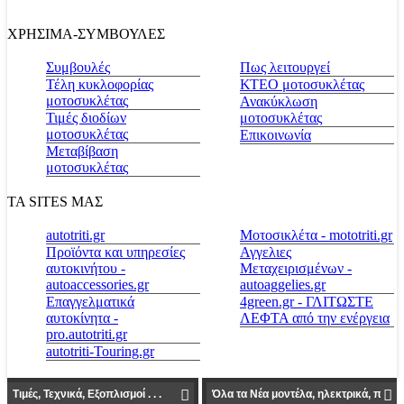
ΧΡΗΣΙΜΑ-ΣΥΜΒΟΥΛΕΣ
Συμβουλές
Πως λειτουργεί
Τέλη κυκλοφορίας
ΚΤΕΟ μοτοσυκλέτας
μοτοσυκλέτας
Ανακύκλωση
Τιμές διοδίων
μοτοσυκλέτας
μοτοσυκλέτας
Επικοινωνία
Μεταβίβαση
μοτοσυκλέτας
ΤΑ SITES ΜΑΣ
autotriti.gr
Μοτοσικλέτα - mototriti.gr
Προϊόντα και υπηρεσίες
Αγγελιες
αυτοκινήτου -
Μεταχειρισμένων -
autoaccessories.gr
autoaggelies.gr
Επαγγελματικά
4green.gr - ΓΛΙΤΩΣΤΕ
αυτοκίνητα -
ΛΕΦΤΑ από την ενέργεια
pro.autotriti.gr
autotriti-Touring.gr