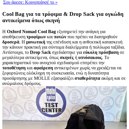
Σου άρεσε:
Κοινοποίησέ το
»
Cool Bag για τα τρόφιμα & Drop Sack για ογκώδη
αντικείμενα όπως σκηνή
Η
Oxford Nomad Cool Bag
εξυπηρετεί την ανάγκη για
αποθήκευση
τροφίμων
και
ποτών
που πρέπει να διατηρηθούν
δροσερά
. Η
μονωτική
της επένδυση και η ανθεκτική κατασκευή
την κάνουν πρακτική για σύντομα διαλείμματα ή πολύωρα ταξίδια.
Αντίστοιχα, το
Drop Sack
σχεδιάστηκε για
εύκολη
πρόσβαση
σε
μεγαλύτερα αντικείμενα, όπως
σκηνές
ή
υπνόσακους
. Το
χαρακτηριστικό του ανοιχτού σχεδιασμού επιτρέπει την
τοποθέτηση
και
αφαίρεση
αντικειμένων χωρίς να χρειάζεται να
ξεφορτώνεις ολόκληρη τη συσκευασία, ενώ η δυνατότητα
προσάρτησης με MOLLE εξασφαλίζει
σταθερότητα
ακόμη και σε
ανώμαλους δρόμους.