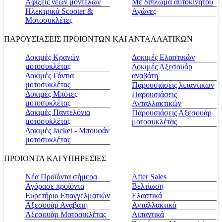
Αφίξεις νέων μοντέλων
Με δίπλωμα αυτοκινήτου
Ηλεκτρικά Scooter &
Αγώνες
Μοτοσυκλέτες
ΠΑΡΟΥΣΙΑΣΕΙΣ ΠΡΟΙΟΝΤΩΝ ΚΑΙ ΑΝΤΑΛΛΑΤΙΚΩΝ
Δοκιμές Κρανών
Δοκιμές Ελαστικών
μοτοσυκλέτας
Δοκιμές Αξεσουάρ
Δοκιμές Γάντια
αναβάτη
μοτοσυκλέτας
Παρουσιάσεις λιπαντικών
Δοκιμές Μπότες
Παρουσιάσεις
μοτοσυκλέτας
Ανταλλακτικών
Δοκιμές Παντελόνια
Παρουσιάσεις Αξεσουάρ
μοτοσυκλέτας
μοτοσυκλέτας
Δοκιμές Jacket - Μπουφάν
μοτοσυκλέτας
ΠΡΟΙΟΝΤΑ ΚΑΙ ΥΠΗΡΕΣΙΕΣ
Νέα Προϊόντα σήμερα
Αfter Sales
Αγόρασε προϊόντα
Βελτίωση
Ευρετήριο Επαγγελματιών
Ελαστικά
Αξεσουάρ Αναβάτη
Ανταλλακτικά
Αξεσουάρ Μοτοσικλέτας
Λιπαντικά