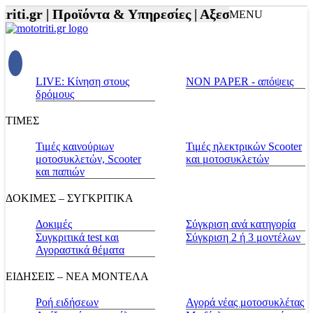
ti.gr |
Προϊόντα & Υπηρεσίες |
Αξεσουάρ Αναβάτη κα
MENU
LIVE: Κίνηση στους
NON PAPER - απόψεις
δρόμους
ΤΙΜΕΣ
Τιμές καινούριων
Τιμές ηλεκτρικών Scooter
μοτοσυκλετών, Scooter
και μοτοσυκλετών
και παπιών
ΔΟΚΙΜΕΣ – ΣΥΓΚΡΙΤΙΚΑ
Δοκιμές
Σύγκριση ανά κατηγορία
Συγκριτικά test και
Σύγκριση 2 ή 3 μοντέλων
Αγοραστικά θέματα
ΕΙΔΗΣΕΙΣ – ΝΕΑ ΜΟΝΤΕΛΑ
Ροή ειδήσεων
Αγορά νέας μοτοσυκλέτας