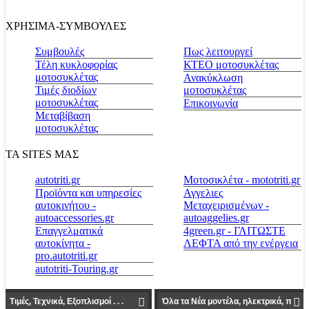
ΧΡΗΣΙΜΑ-ΣΥΜΒΟΥΛΕΣ
Συμβουλές
Πως λειτουργεί
Τέλη κυκλοφορίας
ΚΤΕΟ μοτοσυκλέτας
μοτοσυκλέτας
Ανακύκλωση
Τιμές διοδίων
μοτοσυκλέτας
μοτοσυκλέτας
Επικοινωνία
Μεταβίβαση
μοτοσυκλέτας
ΤΑ SITES ΜΑΣ
autotriti.gr
Μοτοσικλέτα - mototriti.gr
Προϊόντα και υπηρεσίες
Αγγελιες
αυτοκινήτου -
Μεταχειρισμένων -
autoaccessories.gr
autoaggelies.gr
Επαγγελματικά
4green.gr - ΓΛΙΤΩΣΤΕ
αυτοκίνητα -
ΛΕΦΤΑ από την ενέργεια
pro.autotriti.gr
autotriti-Touring.gr