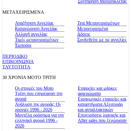
Συντήρηση Μοτοσικλέτας
ΜΕΤΑΧΕΙΡΙΣΜΕΝΑ
Αναζήτηση Αγγελίας
Test Μεταχειρισμένων
Καταχώρηση Αγγελίας
Μεταχειρισμένα
Αλλαγή αγγελίας
Δόσεις
Τιμές μεταχειρισμένων
Συνδεθείτε με τις αγγελίες
Έμποροι
ΠΕΡΙΟΔΙΚΟ
ΕΠΙΚΟΙΝΩΝΙΑ
ΤΑΥΤΟΤΗΤΑ
30 ΧΡΟΝΙΑ MOTO ΤΡΙΤΗ
Οι στιγμές του Moto
Εταιρείες και μάρκες
Τρίτη που επηρέασαν την
αφιερώματα
αγορά
Εισαγωγικές εταιρείες και
Ανάλυση της αγοράς: Οι
καταστήματα Αξεσουάρ
χρονιές 1996 - 2026
και ανταλλακτικών
Μοντέλα ορόσημα για την
Επιχειρήσεις λιανικής και
ελληνική αγορά 1996 -
After sales που ξεχώρισαν
2026