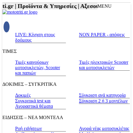
.gr |
Προϊόντα & Υπηρεσίες |
Αξεσουάρ Αναβάτη και
MENU
LIVE: Κίνηση στους
NON PAPER - απόψεις
δρόμους
ΤΙΜΕΣ
Τιμές καινούριων
Τιμές ηλεκτρικών Scooter
μοτοσυκλετών, Scooter
και μοτοσυκλετών
και παπιών
ΔΟΚΙΜΕΣ – ΣΥΓΚΡΙΤΙΚΑ
Δοκιμές
Σύγκριση ανά κατηγορία
Συγκριτικά test και
Σύγκριση 2 ή 3 μοντέλων
Αγοραστικά θέματα
ΕΙΔΗΣΕΙΣ – ΝΕΑ ΜΟΝΤΕΛΑ
Ροή ειδήσεων
Αγορά νέας μοτοσυκλέτας