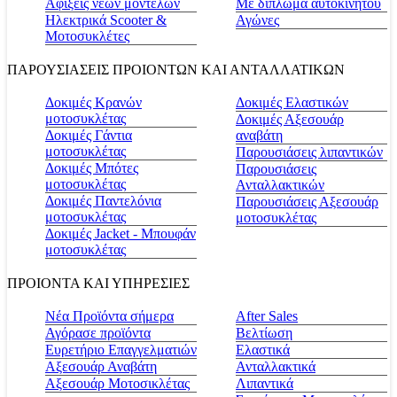
Αφίξεις νέων μοντέλων
Με δίπλωμα αυτοκινήτου
Ηλεκτρικά Scooter &
Αγώνες
Μοτοσυκλέτες
ΠΑΡΟΥΣΙΑΣΕΙΣ ΠΡΟΙΟΝΤΩΝ ΚΑΙ ΑΝΤΑΛΛΑΤΙΚΩΝ
Δοκιμές Κρανών
Δοκιμές Ελαστικών
μοτοσυκλέτας
Δοκιμές Αξεσουάρ
Δοκιμές Γάντια
αναβάτη
μοτοσυκλέτας
Παρουσιάσεις λιπαντικών
Δοκιμές Μπότες
Παρουσιάσεις
μοτοσυκλέτας
Ανταλλακτικών
Δοκιμές Παντελόνια
Παρουσιάσεις Αξεσουάρ
μοτοσυκλέτας
μοτοσυκλέτας
Δοκιμές Jacket - Μπουφάν
μοτοσυκλέτας
ΠΡΟΙΟΝΤΑ ΚΑΙ ΥΠΗΡΕΣΙΕΣ
Νέα Προϊόντα σήμερα
Αfter Sales
Αγόρασε προϊόντα
Βελτίωση
Ευρετήριο Επαγγελματιών
Ελαστικά
Αξεσουάρ Αναβάτη
Ανταλλακτικά
Αξεσουάρ Μοτοσικλέτας
Λιπαντικά