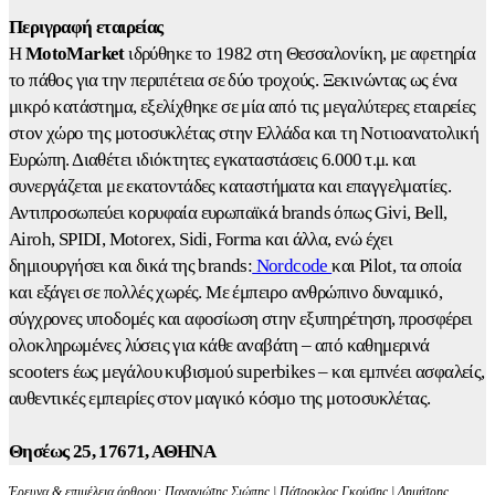
Περιγραφή εταιρείας
Η
MotoMarket
ιδρύθηκε το 1982 στη Θεσσαλονίκη, με αφετηρία
το πάθος για την περιπέτεια σε δύο τροχούς. Ξεκινώντας ως ένα
μικρό κατάστημα, εξελίχθηκε σε μία από τις μεγαλύτερες εταιρείες
στον χώρο της μοτοσυκλέτας στην Ελλάδα και τη Νοτιοανατολική
Ευρώπη. Διαθέτει ιδιόκτητες εγκαταστάσεις 6.000 τ.μ. και
συνεργάζεται με εκατοντάδες καταστήματα και επαγγελματίες.
Αντιπροσωπεύει κορυφαία ευρωπαϊκά brands όπως Givi, Bell,
Airoh, SPIDI, Motorex, Sidi, Forma και άλλα, ενώ έχει
δημιουργήσει και δικά της brands:
Nordcode
και Pilot, τα οποία
και εξάγει σε πολλές χωρές. Με έμπειρο ανθρώπινο δυναμικό,
σύγχρονες υποδομές και αφοσίωση στην εξυπηρέτηση, προσφέρει
ολοκληρωμένες λύσεις για κάθε αναβάτη – από καθημερινά
scooters έως μεγάλου κυβισμού superbikes – και εμπνέει ασφαλείς,
αυθεντικές εμπειρίες στον μαγικό κόσμο της μοτοσυκλέτας.
Θησέως 25, 17671, ΑΘΗΝΑ
Έρευνα & επιμέλεια άρθρου: Παναγιώτης Σιώπης | Πάτροκλος Γκούσης | Δημήτρης