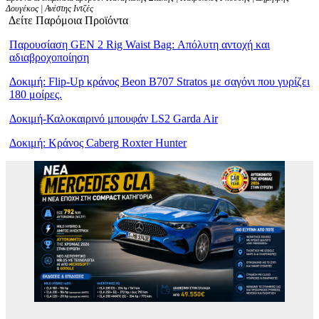
Δουγέκος | Ανέστης Ιντζές
Δείτε Παρόμοια Προϊόντα
Παρουσίαση GEN 2 Rig Waist Bag: Απόλυτη αντοχή και
αδιαβροχοποίηση
Δοκιμή: Flip-Up κράνος Beon B707 Stratos με σαγόνι που γυρίζει
180 μοίρες.
Δοκιμή-Καλοκαιρινό μπουφάν LS2 Garda Air
Δοκιμή: Κράνος Caberg Roxter Hunter