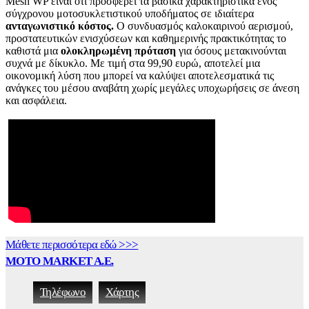
Mesh WP είναι ότι προσφέρει τα βασικά χαρακτηριστικά ενός
σύγχρονου μοτοσυκλετιστικού υποδήματος σε ιδιαίτερα
ανταγωνιστικό κόστος.
Ο συνδυασμός καλοκαιρινού αερισμού,
προστατευτικών ενισχύσεων και καθημερινής πρακτικότητας το
καθιστά μια
ολοκληρωμένη πρόταση
για όσους μετακινούνται
συχνά με δίκυκλο. Με τιμή στα 99,90 ευρώ, αποτελεί μια
οικονομική λύση που μπορεί να καλύψει αποτελεσματικά τις
ανάγκες του μέσου αναβάτη χωρίς μεγάλες υποχωρήσεις σε άνεση
και ασφάλεια.
Μάθετε περισσότερα εδώ >>>
MOTO MARKET A.E.
Τηλέφωνο
Χάρτης