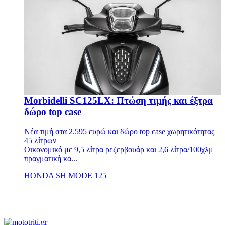
Morbidelli SC125LX: Πτώση τιμής και έξτρα
δώρο top case
Νέα τιμή στα 2.595 ευρώ και δώρο top case χωρητικότητας
45 λίτρων
Οικονομικό με 9,5 λίτρα ρεζερβουάρ και 2,6 λίτρα/100χλμ
πραγματική κα...
HONDA SH MODE 125
|