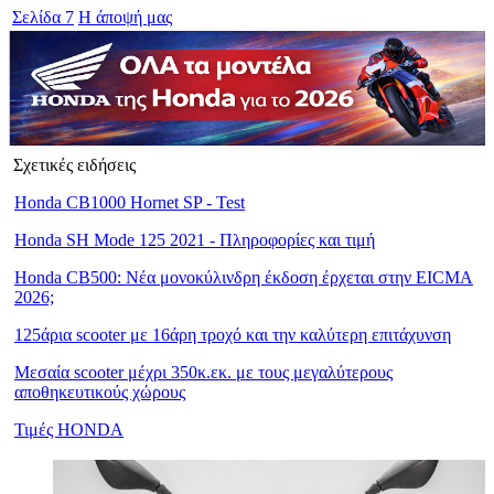
Σελίδα
7
H άποψή μας
Σχετικές ειδήσεις
Honda CB1000 Hornet SP - Test
Honda SH Mode 125 2021 - Πληροφορίες και τιμή
Honda CB500: Νέα μονοκύλινδρη έκδοση έρχεται στην EICMA
2026;
125άρια scooter με 16άρη τροχό και την καλύτερη επιτάχυνση
Μεσαία scooter μέχρι 350κ.εκ. με τους μεγαλύτερους
αποθηκευτικούς χώρους
Τιμές HONDA