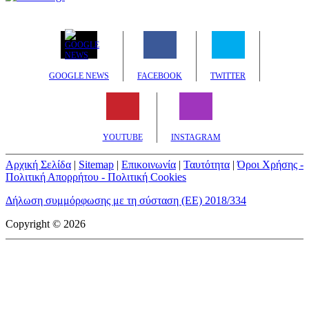
GOOGLE NEWS
FACEBOOK
TWITTER
YOUTUBE
INSTAGRAM
Αρχική Σελίδα
|
Sitemap
|
Επικοινωνία
|
Ταυτότητα
|
Όροι Χρήσης -
Πολιτική Απορρήτου - Πολιτική Cookies
Δήλωση συμμόρφωσης με τη σύσταση (ΕΕ) 2018/334
Copyright © 2026
mototriti.gr | Ταυτότητα
Επωνυμία Επιχείρησης:
AUTO ΤΡΙΤΗ ΑΕ
Έδρα - Γραφεία:
Λεωφόρος Αμαρουσίου 14 - Νέο Ηράκλειο,
Τ.Κ. 141 22
Νομική Μορφή:
ΕΚΔΟΤΙΚΗ ΕΤΑΙΡΕΙΑ