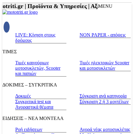
triti.gr |
Προϊόντα & Υπηρεσίες |
Αξεσουάρ Αναβάτη
MENU
LIVE: Κίνηση στους
NON PAPER - απόψεις
δρόμους
ΤΙΜΕΣ
Τιμές καινούριων
Τιμές ηλεκτρικών Scooter
μοτοσυκλετών, Scooter
και μοτοσυκλετών
και παπιών
ΔΟΚΙΜΕΣ – ΣΥΓΚΡΙΤΙΚΑ
Δοκιμές
Σύγκριση ανά κατηγορία
Συγκριτικά test και
Σύγκριση 2 ή 3 μοντέλων
Αγοραστικά θέματα
ΕΙΔΗΣΕΙΣ – ΝΕΑ ΜΟΝΤΕΛΑ
Ροή ειδήσεων
Αγορά νέας μοτοσυκλέτας