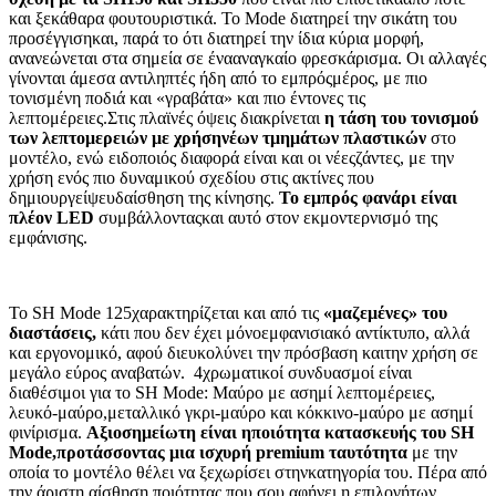
και ξεκάθαρα φουτουριστικά. Το
Mode
διατηρεί την σικάτη του
προσέγγισηκαι, παρά το ότι διατηρεί την ίδια κύρια μορφή,
ανανεώνεται στα σημεία σε ένααναγκαίο φρεσκάρισμα. Οι αλλαγές
γίνονται άμεσα αντιληπτές ήδη από το εμπρόςμέρος, με πιο
τονισμένη ποδιά και «γραβάτα» και πιο έντονες τις
λεπτομέρειες.Στις πλαϊνές όψεις διακρίνεται
η τάση του τονισμού
των λεπτομερειών με χρήσηνέων τμημάτων πλαστικών
στο
μοντέλο, ενώ ειδοποιός διαφορά είναι και οι νέεςζάντες, με την
χρήση ενός πιο δυναμικού σχεδίου στις ακτίνες που
δημιουργείψευδαίσθηση της κίνησης.
Το εμπρός φανάρι είναι
πλέον
LED
συμβάλλονταςκαι αυτό στον εκμοντερνισμό της
εμφάνισης.
Το
SH
Mode
125χαρακτηρίζεται και από τις
«μαζεμένες» του
διαστάσεις,
κάτι που δεν έχει μόνοεμφανισιακό αντίκτυπο, αλλά
και εργονομικό, αφού διευκολύνει την πρόσβαση καιτην χρήση σε
μεγάλο εύρος αναβατών.
4χρωματικοί συνδυασμοί είναι
διαθέσιμοι για το
SH Mode
: Μαύρο με ασημί λεπτομέρειες,
λευκό-μαύρο,μεταλλικό γκρι-μαύρο και κόκκινο-μαύρο με ασημί
φινίρισμα.
Αξιοσημείωτη είναι ηποιότητα κατασκευής του
SH
Mode
,προτάσσοντας μια ισχυρή
premium
ταυτότητα
με την
οποία το μοντέλο θέλει να ξεχωρίσει στηνκατηγορία του. Πέρα από
την άριστη αίσθηση ποιότητας που σου αφήνει η επιλογήτων