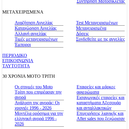
Συντήρηση Μοτοσικλέτας
ΜΕΤΑΧΕΙΡΙΣΜΕΝΑ
Αναζήτηση Αγγελίας
Test Μεταχειρισμένων
Καταχώρηση Αγγελίας
Μεταχειρισμένα
Αλλαγή αγγελίας
Δόσεις
Τιμές μεταχειρισμένων
Συνδεθείτε με τις αγγελίες
Έμποροι
ΠΕΡΙΟΔΙΚΟ
ΕΠΙΚΟΙΝΩΝΙΑ
ΤΑΥΤΟΤΗΤΑ
30 ΧΡΟΝΙΑ MOTO ΤΡΙΤΗ
Οι στιγμές του Moto
Εταιρείες και μάρκες
Τρίτη που επηρέασαν την
αφιερώματα
αγορά
Εισαγωγικές εταιρείες και
Ανάλυση της αγοράς: Οι
καταστήματα Αξεσουάρ
χρονιές 1996 - 2026
και ανταλλακτικών
Μοντέλα ορόσημα για την
Επιχειρήσεις λιανικής και
ελληνική αγορά 1996 -
After sales που ξεχώρισαν
2026