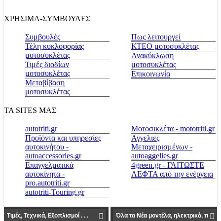
ΧΡΗΣΙΜΑ-ΣΥΜΒΟΥΛΕΣ
Συμβουλές
Πως λειτουργεί
Τέλη κυκλοφορίας
ΚΤΕΟ μοτοσυκλέτας
μοτοσυκλέτας
Ανακύκλωση
Τιμές διοδίων
μοτοσυκλέτας
μοτοσυκλέτας
Επικοινωνία
Μεταβίβαση
μοτοσυκλέτας
ΤΑ SITES ΜΑΣ
autotriti.gr
Μοτοσικλέτα - mototriti.gr
Προϊόντα και υπηρεσίες
Αγγελιες
αυτοκινήτου -
Μεταχειρισμένων -
autoaccessories.gr
autoaggelies.gr
Επαγγελματικά
4green.gr - ΓΛΙΤΩΣΤΕ
αυτοκίνητα -
ΛΕΦΤΑ από την ενέργεια
pro.autotriti.gr
autotriti-Touring.gr