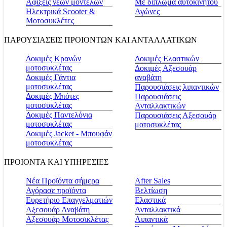
Αφίξεις νέων μοντέλων
Με δίπλωμα αυτοκινήτου
Ηλεκτρικά Scooter &
Αγώνες
Μοτοσυκλέτες
ΠΑΡΟΥΣΙΑΣΕΙΣ ΠΡΟΙΟΝΤΩΝ ΚΑΙ ΑΝΤΑΛΛΑΤΙΚΩΝ
Δοκιμές Κρανών
Δοκιμές Ελαστικών
μοτοσυκλέτας
Δοκιμές Αξεσουάρ
Δοκιμές Γάντια
αναβάτη
μοτοσυκλέτας
Παρουσιάσεις λιπαντικών
Δοκιμές Μπότες
Παρουσιάσεις
μοτοσυκλέτας
Ανταλλακτικών
Δοκιμές Παντελόνια
Παρουσιάσεις Αξεσουάρ
μοτοσυκλέτας
μοτοσυκλέτας
Δοκιμές Jacket - Μπουφάν
μοτοσυκλέτας
ΠΡΟΙΟΝΤΑ ΚΑΙ ΥΠΗΡΕΣΙΕΣ
Νέα Προϊόντα σήμερα
Αfter Sales
Αγόρασε προϊόντα
Βελτίωση
Ευρετήριο Επαγγελματιών
Ελαστικά
Αξεσουάρ Αναβάτη
Ανταλλακτικά
Αξεσουάρ Μοτοσικλέτας
Λιπαντικά