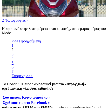
2 Φωτογραφίες
»
Η προσοχή στην λεπτομέρεια είναι εμφανής, στο εμπρός μέρος του
Mode.
<<< Προηγούμενη
1
2
3
4
5
6
7
Επόμενη >>>
Το
Honda
SH
Mode
ακολουθεί μια πιο «στρογγυλή»
σχεδιαστική γλώσσα, ειδικά σε
Σου άρεσε:
Κοινοποίησέ το
»
Σχολίασέ το,
στο Facebook
»
σχέση με τα
SH
150 και
SH
350
που είναι πιο επιθετικάαπό ποτέ