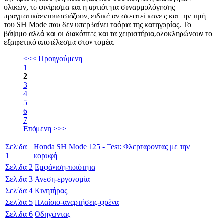
υλικών, το φινίρισμα και η αρτιότητα συναρμολόγησης
πραγματικάεντυπωσιάζουν, ειδικά αν σκεφτεί κανείς και την τιμή
του
SH
Mode
που δεν υπερβαίνει ταόρια της κατηγορίας. Το
βάψιμο αλλά και οι διακόπτες και τα χειριστήρια,ολοκληρώνουν το
εξαιρετικό αποτέλεσμα στον τομέα.
<<< Προηγούμενη
1
2
3
4
5
6
7
Επόμενη >>>
Σελίδα
Honda SH Mode 125 - Test: Φλερτάροντας με την
1
κορυφή
Σελίδα
2
Εμφάνιση-ποιότητα
Σελίδα
3
Ανεση-εργονομία
Σελίδα
4
Κινητήρας
Σελίδα
5
Πλαίσιο-αναρτήσεις-φρένα
Σελίδα
6
Οδηγώντας