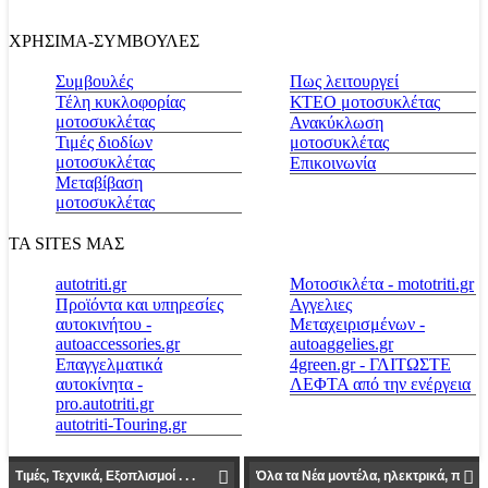
ΧΡΗΣΙΜΑ-ΣΥΜΒΟΥΛΕΣ
Συμβουλές
Πως λειτουργεί
Τέλη κυκλοφορίας
ΚΤΕΟ μοτοσυκλέτας
μοτοσυκλέτας
Ανακύκλωση
Τιμές διοδίων
μοτοσυκλέτας
μοτοσυκλέτας
Επικοινωνία
Μεταβίβαση
μοτοσυκλέτας
ΤΑ SITES ΜΑΣ
autotriti.gr
Μοτοσικλέτα - mototriti.gr
Προϊόντα και υπηρεσίες
Αγγελιες
αυτοκινήτου -
Μεταχειρισμένων -
autoaccessories.gr
autoaggelies.gr
Επαγγελματικά
4green.gr - ΓΛΙΤΩΣΤΕ
αυτοκίνητα -
ΛΕΦΤΑ από την ενέργεια
pro.autotriti.gr
autotriti-Touring.gr