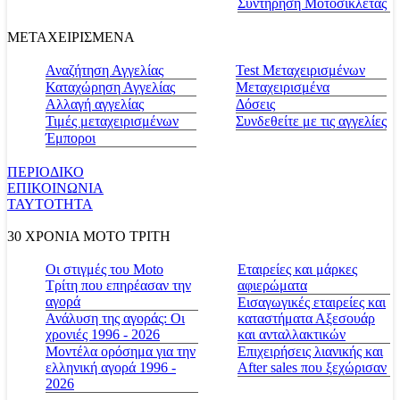
Συντήρηση Μοτοσικλέτας
ΜΕΤΑΧΕΙΡΙΣΜΕΝΑ
Αναζήτηση Αγγελίας
Test Μεταχειρισμένων
Καταχώρηση Αγγελίας
Μεταχειρισμένα
Αλλαγή αγγελίας
Δόσεις
Τιμές μεταχειρισμένων
Συνδεθείτε με τις αγγελίες
Έμποροι
ΠΕΡΙΟΔΙΚΟ
ΕΠΙΚΟΙΝΩΝΙΑ
ΤΑΥΤΟΤΗΤΑ
30 ΧΡΟΝΙΑ MOTO ΤΡΙΤΗ
Οι στιγμές του Moto
Εταιρείες και μάρκες
Τρίτη που επηρέασαν την
αφιερώματα
αγορά
Εισαγωγικές εταιρείες και
Ανάλυση της αγοράς: Οι
καταστήματα Αξεσουάρ
χρονιές 1996 - 2026
και ανταλλακτικών
Μοντέλα ορόσημα για την
Επιχειρήσεις λιανικής και
ελληνική αγορά 1996 -
After sales που ξεχώρισαν
2026