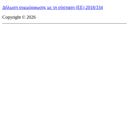
Δήλωση συμμόρφωσης με τη σύσταση (ΕΕ) 2018/334
Copyright © 2026
mototriti.gr | Ταυτότητα
Επωνυμία Επιχείρησης:
AUTO ΤΡΙΤΗ ΑΕ
Έδρα - Γραφεία:
Λεωφόρος Αμαρουσίου 14 - Νέο Ηράκλειο,
Τ.Κ. 141 22
Νομική Μορφή:
ΕΚΔΟΤΙΚΗ ΕΤΑΙΡΕΙΑ
Α.Φ.Μ.:
998384177
Δ.Ο.Υ.:
ΚΕΦΟΔΕ
Στοιχεία Επικοινωνίας:
E-mail:
info@mototriti.gr
Τηλέφωνο:
211 1085500
Ιστοσελίδα:
www.mototriti.gr
Διοικητικά Στελέχη
Ιδιοκτήτες & Κύριοι Μέτοχοι:
Δανάη Τριανταφύλλη – Δάφνη
Τριανταφύλλη
Νόμιμος εκπρόσωπος - Διευθυντής:
Νίκος Καρανάσιος
Διευθυντής σύνταξης:
Παναγιώτης Σιώπης
Διαχειριστής ονόματος τομέα:
ΑUTO ΤΡΙΤΗ Α.Ε.