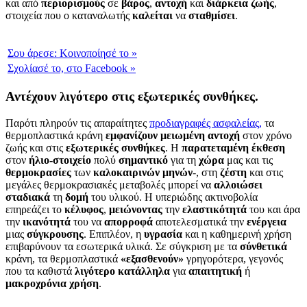
και από
περιορισμούς
σε
βάρος
,
αντοχή
και
διάρκεια
ζωής
,
στοιχεία που ο καταναλωτής
καλείται
να
σταθμίσει
.
Σου άρεσε:
Κοινοποίησέ το
»
Σχολίασέ το,
στο Facebook
»
Αντέχουν λιγότερο στις εξωτερικές συνθήκες.
Παρότι πληρούν τις απαραίτητες
προδιαγραφές ασφαλείας,
τα
θερμοπλαστικά κράνη
εμφανίζουν
μειωμένη
αντοχή
στον χρόνο
ζωής και στις
εξωτερικές
συνθήκες
. Η
παρατεταμένη
έκθεση
στον
ήλιο-στοιχείο
πολύ
σημαντικό
για τη
χώρα
μας και τις
θερμοκρασίες
των
καλοκαιρινών
μηνών
-, στη
ζέστη
και στις
μεγάλες θερμοκρασιακές μεταβολές μπορεί να
αλλοιώσει
σταδιακά
τη
δομή
του υλικού. Η υπεριώδης ακτινοβολία
επηρεάζει το
κέλυφος
,
μειώνοντας
την
ελαστικότητά
του και άρα
την
ικανότητά
του να
απορροφά
αποτελεσματικά την
ενέργεια
μιας
σύγκρουσης
. Επιπλέον, η
υγρασία
και η καθημερινή χρήση
επιβαρύνουν τα εσωτερικά υλικά. Σε σύγκριση με τα
σύνθετικά
κράνη, τα θερμοπλαστικά
«εξασθενούν»
γρηγορότερα, γεγονός
που τα καθιστά
λιγότερο
κατάλληλα
για
απαιτητική
ή
μακροχρόνια
χρήση
.