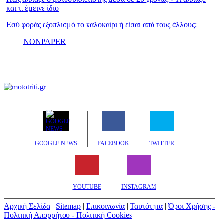
και τι έμεινε ίδιο
Εσύ φοράς εξοπλισμό το καλοκαίρι ή είσαι από τους άλλους;
NONPAPER
GOOGLE NEWS
FACEBOOK
TWITTER
YOUTUBE
INSTAGRAM
Αρχική Σελίδα
|
Sitemap
|
Επικοινωνία
|
Ταυτότητα
|
Όροι Χρήσης -
Πολιτική Απορρήτου - Πολιτική Cookies