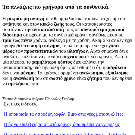
Τα αλλάζεις πιο γρήγορα από τα συνθετικά.
Η
μικρότερη
αντοχή
των θερμοπλαστικών κρανών έχει άμεσο
αντίκτυπο και στον
κύκλο
ζωής
τους. Οι κατασκευαστές
συστήνουν την
αντικατάστασή
τους σε
συντομότερο
χρονικό
διάστημα
σε σχέση με τα συνθετικά κράνη, συνήθως μέσα σε
τρία
έως
πέντε
χρόνια, ανάλογα με τη χρήση. Ακόμα κι αν δεν έχει
προηγηθεί
πτώση
ή
ατύχημα
, το υλικό μπορεί να έχει
χάσει
μέρος
των
προστατευτικών
του
ιδιοτήτων
. Αυτό σημαίνει ότι ο
αναβάτης καλείται να επενδύει
συχνότερα
σε νέο κράνος. Από τη
μία πλευρά, το
χαμηλότερο
κόστος
διευκολύνει την
αντικατάσταση, από την άλλη όμως υπενθυμίζει ότι η
ασφάλεια
δεν είναι
μόνιμη
. Το κράνος παραμένει
αναλώσιμος
εξοπλισμός
και η
ανανέωσή
του σε
σωστό
χρόνο
είναι
ζήτημα
που δεν πρέπει
να
αμελήσεις
ποτέ.
Έρευνα & επιμέλεια άρθρου: Πάτροκλος Γκούσης
Σχετικές ειδήσεις
Η υποκρισία των προδιαγραφών Euro στις νέες μοτοσυκλέτες
Πώς να επιλέξεις το σωστό κράνος-όσα πρέπει να γνωρίζεις
Πώς άλλαξε ο μοτοσυκλετιστής μέσα σε 20 χρόνια; - Τι άλλαξε