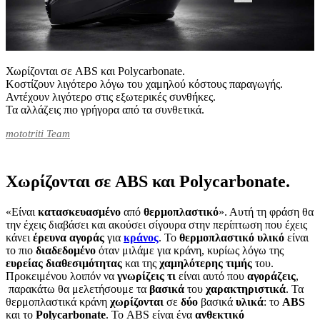
Χωρίζονται σε ABS και Polycarbonate.
Κοστίζουν λιγότερο λόγω του χαμηλού κόστους παραγωγής.
Αντέχουν λιγότερο στις εξωτερικές συνθήκες.
Τα αλλάζεις πιο γρήγορα από τα συνθετικά.
mototriti Team
Χωρίζονται σε ABS και Polycarbonate.
«Είναι
κατασκευασμένο
από
θερμοπλαστικό
». Αυτή τη φράση θα
την έχεις διαβάσει και ακούσει σίγουρα στην περίπτωση που έχεις
κάνει
έρευνα
αγοράς
για
κράνος
. Το
θερμοπλαστικό
υλικό
είναι
το πιο
διαδεδομένο
όταν μιλάμε για κράνη, κυρίως λόγω της
ευρείας
διαθεσιμότητας
και της
χαμηλότερης
τιμής
του.
Προκειμένου λοιπόν να
γνωρίζεις
τι
είναι αυτό που
αγοράζεις
,
παρακάτω θα μελετήσουμε τα
βασικά
του
χαρακτηριστικά
. Τα
θερμοπλαστικά κράνη
χωρίζονται
σε
δύο
βασικά
υλικά
: το
ABS
και το
Polycarbonate
. Το ABS είναι ένα
ανθεκτικό