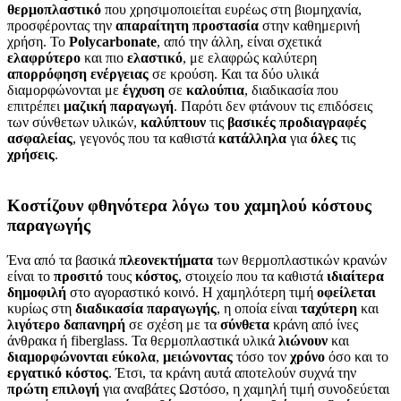
θερμοπλαστικό
που χρησιμοποιείται ευρέως στη βιομηχανία,
προσφέροντας την
απαραίτητη
προστασία
στην καθημερινή
χρήση. Το
Polycarbonate
, από την άλλη, είναι σχετικά
ελαφρύτερο
και πιο
ελαστικό
, με ελαφρώς καλύτερη
απορρόφηση
ενέργειας
σε κρούση. Και τα δύο υλικά
διαμορφώνονται με
έγχυση
σε
καλούπια
, διαδικασία που
επιτρέπει
μαζική
παραγωγή
. Παρότι δεν φτάνουν τις επιδόσεις
των σύνθετων υλικών,
καλύπτουν
τις
βασικές
προδιαγραφές
ασφαλείας
, γεγονός που τα καθιστά
κατάλληλα
για
όλες
τις
χρήσεις
.
Κοστίζουν φθηνότερα λόγω του χαμηλού κόστους
παραγωγής
Ένα από τα βασικά
πλεονεκτήματα
των θερμοπλαστικών κρανών
είναι το
προσιτό
τους
κόστος
, στοιχείο που τα καθιστά
ιδιαίτερα
δημοφιλή
στο αγοραστικό κοινό. Η χαμηλότερη τιμή
οφείλεται
κυρίως στη
διαδικασία
παραγωγής
, η οποία είναι
ταχύτερη
και
λιγότερο
δαπανηρή
σε σχέση με τα
σύνθετα
κράνη από ίνες
άνθρακα ή fiberglass. Τα θερμοπλαστικά υλικά
λιώνουν
και
διαμορφώνονται
εύκολα
,
μειώνοντας
τόσο τον
χρόνο
όσο και το
εργατικό
κόστος
. Έτσι, τα κράνη αυτά αποτελούν συχνά την
πρώτη
επιλογή
για αναβάτες Ωστόσο, η χαμηλή τιμή συνοδεύεται