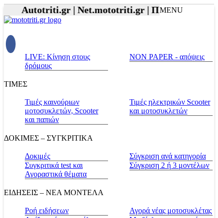
Autotriti.gr |
Net.mototriti.gr |
Προϊόντα & Υπηρ
MENU
LIVE: Κίνηση στους
NON PAPER - απόψεις
δρόμους
ΤΙΜΕΣ
Τιμές καινούριων
Τιμές ηλεκτρικών Scooter
μοτοσυκλετών, Scooter
και μοτοσυκλετών
και παπιών
ΔΟΚΙΜΕΣ – ΣΥΓΚΡΙΤΙΚΑ
Δοκιμές
Σύγκριση ανά κατηγορία
Συγκριτικά test και
Σύγκριση 2 ή 3 μοντέλων
Αγοραστικά θέματα
ΕΙΔΗΣΕΙΣ – ΝΕΑ ΜΟΝΤΕΛΑ
Ροή ειδήσεων
Αγορά νέας μοτοσυκλέτας