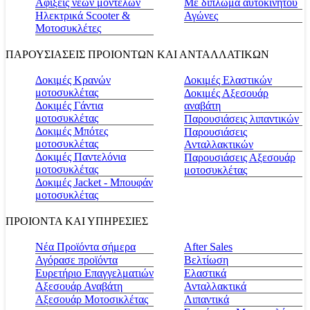
Αφίξεις νέων μοντέλων
Με δίπλωμα αυτοκινήτου
Ηλεκτρικά Scooter &
Αγώνες
Μοτοσυκλέτες
ΠΑΡΟΥΣΙΑΣΕΙΣ ΠΡΟΙΟΝΤΩΝ ΚΑΙ ΑΝΤΑΛΛΑΤΙΚΩΝ
Δοκιμές Κρανών
Δοκιμές Ελαστικών
μοτοσυκλέτας
Δοκιμές Αξεσουάρ
Δοκιμές Γάντια
αναβάτη
μοτοσυκλέτας
Παρουσιάσεις λιπαντικών
Δοκιμές Μπότες
Παρουσιάσεις
μοτοσυκλέτας
Ανταλλακτικών
Δοκιμές Παντελόνια
Παρουσιάσεις Αξεσουάρ
μοτοσυκλέτας
μοτοσυκλέτας
Δοκιμές Jacket - Μπουφάν
μοτοσυκλέτας
ΠΡΟΙΟΝΤΑ ΚΑΙ ΥΠΗΡΕΣΙΕΣ
Νέα Προϊόντα σήμερα
Αfter Sales
Αγόρασε προϊόντα
Βελτίωση
Ευρετήριο Επαγγελματιών
Ελαστικά
Αξεσουάρ Αναβάτη
Ανταλλακτικά
Αξεσουάρ Μοτοσικλέτας
Λιπαντικά