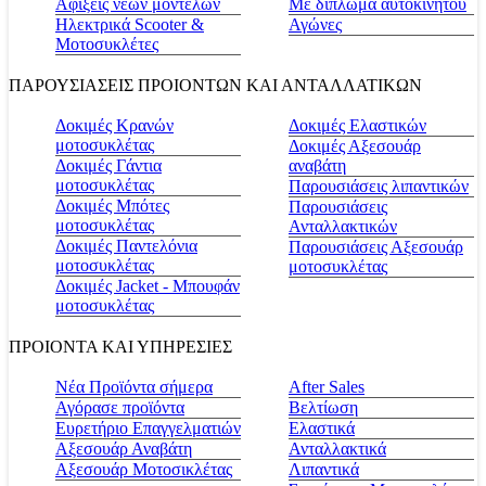
Αφίξεις νέων μοντέλων
Με δίπλωμα αυτοκινήτου
Ηλεκτρικά Scooter &
Αγώνες
Μοτοσυκλέτες
ΠΑΡΟΥΣΙΑΣΕΙΣ ΠΡΟΙΟΝΤΩΝ ΚΑΙ ΑΝΤΑΛΛΑΤΙΚΩΝ
Δοκιμές Κρανών
Δοκιμές Ελαστικών
μοτοσυκλέτας
Δοκιμές Αξεσουάρ
Δοκιμές Γάντια
αναβάτη
μοτοσυκλέτας
Παρουσιάσεις λιπαντικών
Δοκιμές Μπότες
Παρουσιάσεις
μοτοσυκλέτας
Ανταλλακτικών
Δοκιμές Παντελόνια
Παρουσιάσεις Αξεσουάρ
μοτοσυκλέτας
μοτοσυκλέτας
Δοκιμές Jacket - Μπουφάν
μοτοσυκλέτας
ΠΡΟΙΟΝΤΑ ΚΑΙ ΥΠΗΡΕΣΙΕΣ
Νέα Προϊόντα σήμερα
Αfter Sales
Αγόρασε προϊόντα
Βελτίωση
Ευρετήριο Επαγγελματιών
Ελαστικά
Αξεσουάρ Αναβάτη
Ανταλλακτικά
Αξεσουάρ Μοτοσικλέτας
Λιπαντικά