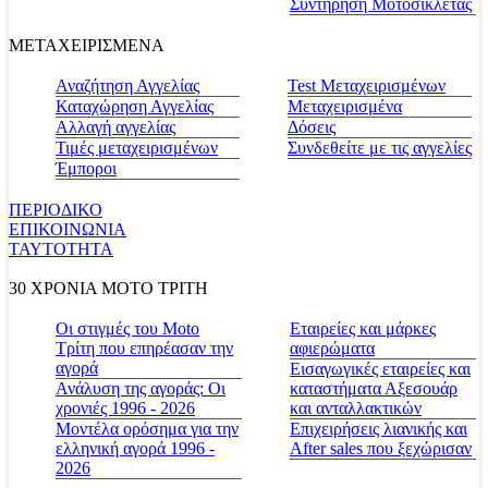
Συντήρηση Μοτοσικλέτας
ΜΕΤΑΧΕΙΡΙΣΜΕΝΑ
Αναζήτηση Αγγελίας
Test Μεταχειρισμένων
Καταχώρηση Αγγελίας
Μεταχειρισμένα
Αλλαγή αγγελίας
Δόσεις
Τιμές μεταχειρισμένων
Συνδεθείτε με τις αγγελίες
Έμποροι
ΠΕΡΙΟΔΙΚΟ
ΕΠΙΚΟΙΝΩΝΙΑ
ΤΑΥΤΟΤΗΤΑ
30 ΧΡΟΝΙΑ MOTO ΤΡΙΤΗ
Οι στιγμές του Moto
Εταιρείες και μάρκες
Τρίτη που επηρέασαν την
αφιερώματα
αγορά
Εισαγωγικές εταιρείες και
Ανάλυση της αγοράς: Οι
καταστήματα Αξεσουάρ
χρονιές 1996 - 2026
και ανταλλακτικών
Μοντέλα ορόσημα για την
Επιχειρήσεις λιανικής και
ελληνική αγορά 1996 -
After sales που ξεχώρισαν
2026