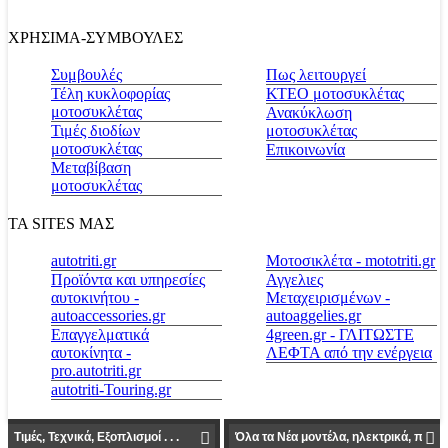
ΧΡΗΣΙΜΑ-ΣΥΜΒΟΥΛΕΣ
Συμβουλές
Πως λειτουργεί
Τέλη κυκλοφορίας
ΚΤΕΟ μοτοσυκλέτας
μοτοσυκλέτας
Ανακύκλωση
Τιμές διοδίων
μοτοσυκλέτας
μοτοσυκλέτας
Επικοινωνία
Μεταβίβαση
μοτοσυκλέτας
ΤΑ SITES ΜΑΣ
autotriti.gr
Μοτοσικλέτα - mototriti.gr
Προϊόντα και υπηρεσίες
Αγγελιες
αυτοκινήτου -
Μεταχειρισμένων -
autoaccessories.gr
autoaggelies.gr
Επαγγελματικά
4green.gr - ΓΛΙΤΩΣΤΕ
αυτοκίνητα -
ΛΕΦΤΑ από την ενέργεια
pro.autotriti.gr
autotriti-Touring.gr