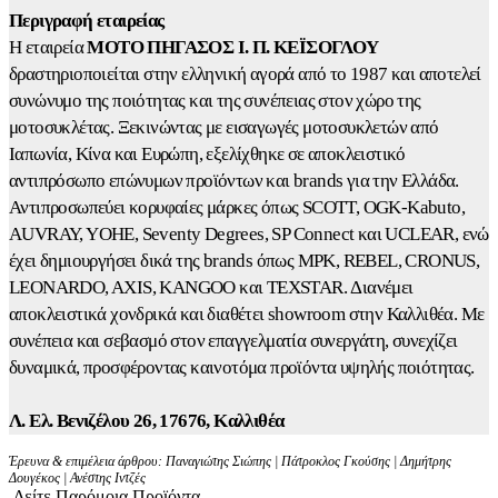
Περιγραφή εταιρείας
Η εταιρεία
ΜΟΤΟ ΠΗΓΑΣΟΣ Ι. Π. ΚΕΪΣΟΓΛΟΥ
δραστηριοποιείται στην ελληνική αγορά από το 1987 και αποτελεί
συνώνυμο της ποιότητας και της συνέπειας στον χώρο της
μοτοσυκλέτας. Ξεκινώντας με εισαγωγές μοτοσυκλετών από
Ιαπωνία, Κίνα και Ευρώπη, εξελίχθηκε σε αποκλειστικό
αντιπρόσωπο επώνυμων προϊόντων και brands για την Ελλάδα.
Αντιπροσωπεύει κορυφαίες μάρκες όπως SCOTT, OGK-Kabuto,
AUVRAY, YOHE, Seventy Degrees, SP Connect και UCLEAR, ενώ
έχει δημιουργήσει δικά της brands όπως MPK, REBEL, CRONUS,
LEONARDO, AXIS, KANGOO και TEXSTAR. Διανέμει
αποκλειστικά χονδρικά και διαθέτει showroom στην Καλλιθέα. Με
συνέπεια και σεβασμό στον επαγγελματία συνεργάτη, συνεχίζει
δυναμικά, προσφέροντας καινοτόμα προϊόντα υψηλής ποιότητας.
Λ. Ελ. Βενιζέλου 26, 17676, Καλλιθέα
Έρευνα & επιμέλεια άρθρου: Παναγιώτης Σιώπης | Πάτροκλος Γκούσης | Δημήτρης
Δουγέκος | Ανέστης Ιντζές
Δείτε Παρόμοια Προϊόντα