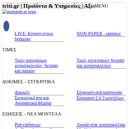
iti.gr |
Προϊόντα & Υπηρεσίες |
Αξεσουάρ Αναβάτη 
MENU
LIVE: Κίνηση στους
NON PAPER - απόψεις
δρόμους
ΤΙΜΕΣ
Τιμές καινούριων
Τιμές ηλεκτρικών Scooter
μοτοσυκλετών, Scooter
και μοτοσυκλετών
και παπιών
ΔΟΚΙΜΕΣ – ΣΥΓΚΡΙΤΙΚΑ
Δοκιμές
Σύγκριση ανά κατηγορία
Συγκριτικά test και
Σύγκριση 2 ή 3 μοντέλων
Αγοραστικά θέματα
ΕΙΔΗΣΕΙΣ – ΝΕΑ ΜΟΝΤΕΛΑ
Ροή ειδήσεων
Αγορά νέας μοτοσυκλέτας