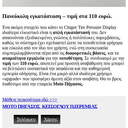
Πανεύκολη εγκατάσταση – τιμή στα 110 ευρώ.
Ένα ακόμη στοιχείο που κάνει το Chigee Tire Pressure Display
ιδιαίτερα ελκυστικό είναι η
απλή
εγκατάστασή
του. Δεν
απαιτούνται εξειδικευμένες γνώσεις ή πολύπλοκες παρεμβάσεις,
καθώς το σύστημα έχει σχεδιαστεί ώστε να τοποθετείται γρήγορα
και εύκολα από τον ίδιο τον χρήστη, ενώ στη συσκευασία
συμπεριλαμβάνονται πέρα από τις
διαφορετικές
βάσεις
, και τα
απαραίτητα
εργαλεία
για την
τοποθέτηση
. Σε συνδυασμό με την
τιμή
των
110 ευρώ
, αποτελεί μια προσιτή αναβάθμιση που μπορεί
να βελτιώσει ουσιαστικά την ασφάλεια και την καθημερινή
εμπειρία οδήγησης. Είναι ένα μικρό αλλά ιδιαίτερα χρήσιμο
«upgrade» που προσφέρει άμεση αξία στον αναβάτη. Θα το βρεις
διαθέσιμο από την εταιρεία
Moto
Πήγασος.
Μάθετε περισσότερα εδώ >>>
ΜΟΤΟ ΠΗΓΑΣΟΣ ΚΕΙΣΟΓΛΟΥ Π.ΙΕΡΕΜΙΑΣ
Τηλέφωνο
Χάρτης