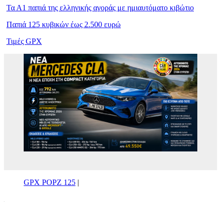
Τα Α1 παπιά της ελληνικής αγοράς με ημιαυτόματο κιβώτιο
Παπιά 125 κυβικών έως 2.500 ευρώ
Τιμές GPX
GPX POPZ 125
|