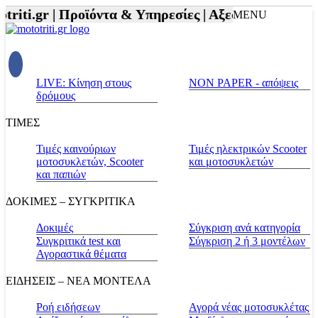
riti.gr |
Προϊόντα & Υπηρεσίες |
Αξεσουάρ Αναβάτη
MENU
LIVE: Κίνηση στους
NON PAPER - απόψεις
δρόμους
ΤΙΜΕΣ
Τιμές καινούριων
Τιμές ηλεκτρικών Scooter
μοτοσυκλετών, Scooter
και μοτοσυκλετών
και παπιών
ΔΟΚΙΜΕΣ – ΣΥΓΚΡΙΤΙΚΑ
Δοκιμές
Σύγκριση ανά κατηγορία
Συγκριτικά test και
Σύγκριση 2 ή 3 μοντέλων
Αγοραστικά θέματα
ΕΙΔΗΣΕΙΣ – ΝΕΑ ΜΟΝΤΕΛΑ
Ροή ειδήσεων
Αγορά νέας μοτοσυκλέτας