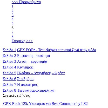
<<< Προηγούμενη
1
2
3
4
5
6
7
8
Επόμενη >>>
Σελίδα
1
GPX POPz - Test: Φέρνει τα παπιά ξανά στην μόδα
Σελίδα
2
Εμφάνιση – ποιότητα
Σελίδα
3
Ανεση – εργονομία
Σελίδα
4
Κινητήρας
Σελίδα
5
Πλαίσιο – Αναρτήσεις - Φρένα
Σελίδα
6
Στο δρόμο
Σελίδα
7
Η άποψή μας
Σελίδα
8
Τεχνικά χαρακτηριστικά
Σχετικές ειδήσεις
GPX Rock 125: Υποψήφιο για Best Commuter by LS2