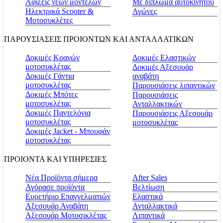
Αφίξεις νέων μοντέλων
Με δίπλωμα αυτοκινήτου
Ηλεκτρικά Scooter &
Αγώνες
Μοτοσυκλέτες
ΠΑΡΟΥΣΙΑΣΕΙΣ ΠΡΟΙΟΝΤΩΝ ΚΑΙ ΑΝΤΑΛΛΑΤΙΚΩΝ
Δοκιμές Κρανών
Δοκιμές Ελαστικών
μοτοσυκλέτας
Δοκιμές Αξεσουάρ
Δοκιμές Γάντια
αναβάτη
μοτοσυκλέτας
Παρουσιάσεις λιπαντικών
Δοκιμές Μπότες
Παρουσιάσεις
μοτοσυκλέτας
Ανταλλακτικών
Δοκιμές Παντελόνια
Παρουσιάσεις Αξεσουάρ
μοτοσυκλέτας
μοτοσυκλέτας
Δοκιμές Jacket - Μπουφάν
μοτοσυκλέτας
ΠΡΟΙΟΝΤΑ ΚΑΙ ΥΠΗΡΕΣΙΕΣ
Νέα Προϊόντα σήμερα
Αfter Sales
Αγόρασε προϊόντα
Βελτίωση
Ευρετήριο Επαγγελματιών
Ελαστικά
Αξεσουάρ Αναβάτη
Ανταλλακτικά
Αξεσουάρ Μοτοσικλέτας
Λιπαντικά