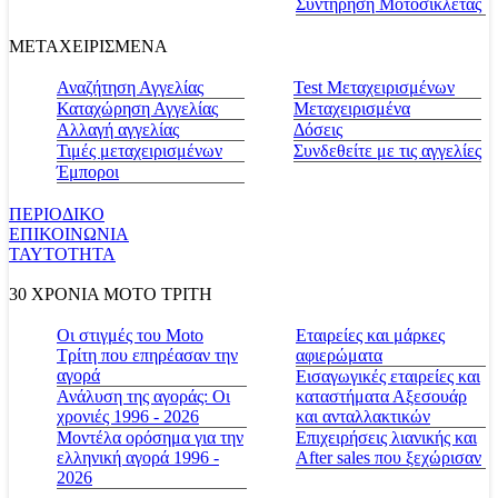
Συντήρηση Μοτοσικλέτας
ΜΕΤΑΧΕΙΡΙΣΜΕΝΑ
Αναζήτηση Αγγελίας
Test Μεταχειρισμένων
Καταχώρηση Αγγελίας
Μεταχειρισμένα
Αλλαγή αγγελίας
Δόσεις
Τιμές μεταχειρισμένων
Συνδεθείτε με τις αγγελίες
Έμποροι
ΠΕΡΙΟΔΙΚΟ
ΕΠΙΚΟΙΝΩΝΙΑ
ΤΑΥΤΟΤΗΤΑ
30 ΧΡΟΝΙΑ MOTO ΤΡΙΤΗ
Οι στιγμές του Moto
Εταιρείες και μάρκες
Τρίτη που επηρέασαν την
αφιερώματα
αγορά
Εισαγωγικές εταιρείες και
Ανάλυση της αγοράς: Οι
καταστήματα Αξεσουάρ
χρονιές 1996 - 2026
και ανταλλακτικών
Μοντέλα ορόσημα για την
Επιχειρήσεις λιανικής και
ελληνική αγορά 1996 -
After sales που ξεχώρισαν
2026