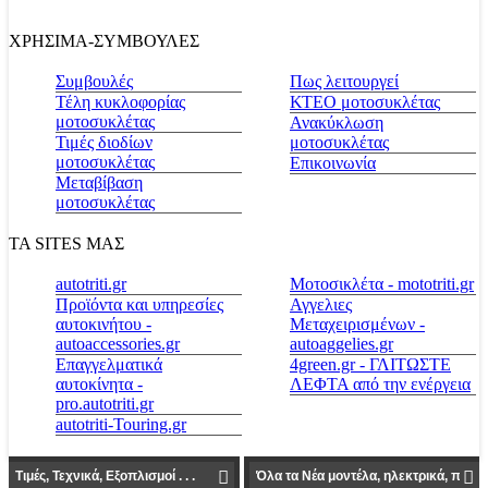
ΧΡΗΣΙΜΑ-ΣΥΜΒΟΥΛΕΣ
Συμβουλές
Πως λειτουργεί
Τέλη κυκλοφορίας
ΚΤΕΟ μοτοσυκλέτας
μοτοσυκλέτας
Ανακύκλωση
Τιμές διοδίων
μοτοσυκλέτας
μοτοσυκλέτας
Επικοινωνία
Μεταβίβαση
μοτοσυκλέτας
ΤΑ SITES ΜΑΣ
autotriti.gr
Μοτοσικλέτα - mototriti.gr
Προϊόντα και υπηρεσίες
Αγγελιες
αυτοκινήτου -
Μεταχειρισμένων -
autoaccessories.gr
autoaggelies.gr
Επαγγελματικά
4green.gr - ΓΛΙΤΩΣΤΕ
αυτοκίνητα -
ΛΕΦΤΑ από την ενέργεια
pro.autotriti.gr
autotriti-Touring.gr