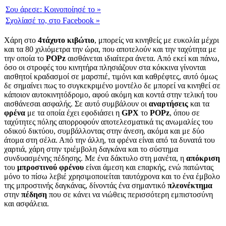
Σου άρεσε:
Κοινοποίησέ το
»
Σχολίασέ το,
στο Facebook
»
Χάρη στο
4τάχυτο κιβώτιο
, μπορείς να κινηθείς με ευκολία μέχρι
και τα 80 χιλιόμετρα την ώρα, που αποτελούν και την ταχύτητα με
την οποία το
POPz
αισθάνεται ιδιαίτερα άνετα. Από εκεί και πάνω,
όσο οι στροφές του κινητήρα πλησιάζουν στα κόκκινα γίνονται
αισθητοί κραδασμοί σε μαρσπιέ, τιμόνι και καθρέφτες, αυτό όμως
δε σημαίνει πως το συγκεκριμένο μοντέλο δε μπορεί να κινηθεί σε
κάποιον αυτοκινητόδρομο, αφού ακόμη και κοντά στην τελική του
αισθάνεσαι ασφαλής. Σε αυτό συμβάλουν οι
αναρτήσεις
και τα
φρένα
με τα οποία έχει εφοδιάσει η
GPX
το
POPz
, όπου σε
ταχύτητες πόλης απορροφούν αποτελεσματικά τις ανωμαλίες του
οδικού δικτύου, συμβάλλοντας στην άνεση, ακόμα και με δύο
άτομα στη σέλα. Από την άλλη, τα φρένα είναι από τα δυνατά του
χαρτιά, χάρη στην τριέμβολη δαγκάνα και το σύστημα
συνδυασμένης πέδησης. Με ένα δάκτυλο στη μανέτα, η
απόκριση
του
μπροστινού φρένου
είναι άμεση και επαρκής, ενώ πατώντας
μόνο το πίσω λεβιέ χρησιμοποιείται ταυτόχρονα και το ένα έμβολο
της μπροστινής δαγκάνας, δίνοντάς ένα σημαντικό
πλεονέκτημα
στην
πέδηση
που σε κάνει να νιώθεις περισσότερη εμπιστοσύνη
και ασφάλεια.