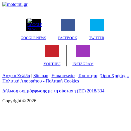
GOOGLE NEWS
FACEBOOK
TWITTER
YOUTUBE
INSTAGRAM
Αρχική Σελίδα
|
Sitemap
|
Επικοινωνία
|
Ταυτότητα
|
Όροι Χρήσης -
Πολιτική Απορρήτου - Πολιτική Cookies
Δήλωση συμμόρφωσης με τη σύσταση (ΕΕ) 2018/334
Copyright © 2026
mototriti.gr | Ταυτότητα
Επωνυμία Επιχείρησης:
AUTO ΤΡΙΤΗ ΑΕ
Έδρα - Γραφεία:
Λεωφόρος Αμαρουσίου 14 - Νέο Ηράκλειο,
Τ.Κ. 141 22