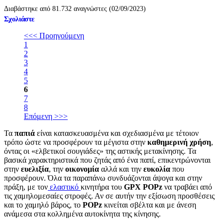
Διαβάστηκε από 81.732 αναγνώστες (02/09/2023)
Σχολιάστε
<<< Προηγούμενη
1
2
3
4
5
6
7
8
Επόμενη >>>
Τα
παπιά
είναι κατασκευασμένα και σχεδιασμένα με τέτοιον
τρόπο ώστε να προσφέρουν τα μέγιστα στην
καθημερινή χρήση
,
όντας οι «ελβετικοί σουγιάδες» της αστικής μετακίνησης. Τα
βασικά χαρακτηριστικά που ζητάς από ένα παπί, επικεντρώνονται
στην
ευελιξία
, την
οικονομία
αλλά και την
ευκολία
που
προσφέρουν. Όλα τα παραπάνω συνδυάζονται άψογα και στην
πράξη, με τον
ελαστικό
κινητήρα του
GPX POPz
να τραβάει από
τις χαμηλομεσαίες στροφές. Αν σε αυτήν την εξίσωση προσθέσεις
και το χαμηλό βάρος, το
POPz
κινείται σβέλτα και με άνεση
ανάμεσα στα κολλημένα αυτοκίνητα της κίνησης.