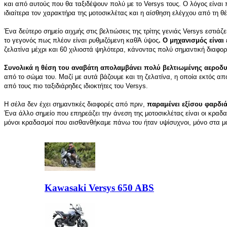
και από αυτούς που θα ταξιδέψουν πολύ με το Versys τους. Ο λόγος είνα
ιδιαίτερα τον χαρακτήρα της μοτοσικλέτας και η αίσθηση ελέγχου από τη θ
Ένα δεύτερο σημείο αιχμής στις βελτιώσεις της τρίτης γενιάς Versys εστιά
το γεγονός πως πλέον είναι ρυθμιζόμενη καθΆ ύψος
. Ο μηχανισμός είναι
ζελατίνα μέχρι και 60 χιλιοστά ψηλότερα, κάνοντας πολύ σημαντική διαφο
Συνολικά η θέση του αναβάτη απολαμβάνει πολύ βελτιωμένης αεροδ
από το σώμα του. Μαζί με αυτά βάζουμε και τη ζελατίνα, η οποία εκτός απ
από τους πιο ταξιδιάρηδες ιδιοκτήτες του Versys.
Η σέλα δεν έχει σημαντικές διαφορές από πριν,
παραμένει εξίσου φαρδιά
Ένα άλλο σημείο που επηρεάζει την άνεση της μοτοσικλέτας είναι οι κραδ
μόνοι κραδασμοί που αισθανθήκαμε πάνω του ήταν υψίσυχνοι, μόνο στα μα
Kawasaki Versys 650 ABS