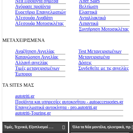
Νέα Προϊόντα σήμερα
Αfter Sales
Αγόρασε προϊόντα
Βελτίωση
Ευρετήριο Επαγγελματιών
Ελαστικά
Αξεσουάρ Αναβάτη
Ανταλλακτικά
Αξεσουάρ Μοτοσικλέτας
Λιπαντικά
Συντήρηση Μοτοσικλέτας
ΜΕΤΑΧΕΙΡΙΣΜΕΝΑ
Αναζήτηση Αγγελίας
Test Μεταχειρισμένων
Καταχώρηση Αγγελίας
Μεταχειρισμένα
Αλλαγή αγγελίας
Δόσεις
Τιμές μεταχειρισμένων
Συνδεθείτε με τις αγγελίες
Έμποροι
ΤΑ SITES ΜΑΣ
autotriti.gr
Προϊόντα και υπηρεσίες αυτοκινήτου - autoaccessories.gr
Επαγγελματικά αυτοκίνητα - pro.autotriti.gr
autotriti-Touring.gr