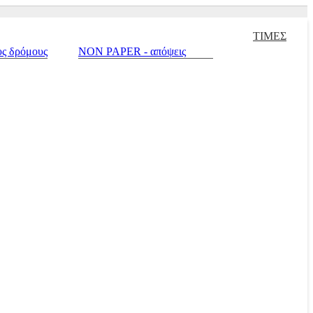
Αξεσουάρ Αναβάτη και Μοτοσυκλέτας |
Μεταχειρισμένα |
Πράσινο σπί
ΤΙΜΕΣ
υς δρόμους
NON PAPER - απόψεις