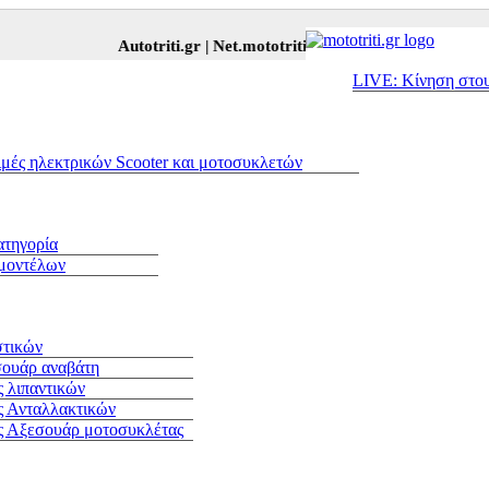
Autotriti.gr |
Net.mototriti.gr |
Προϊόντα & Υπηρεσίες |
LIVE: Κίνηση στο
ιμές ηλεκτρικών Scooter και μοτοσυκλετών
ατηγορία
 μοντέλων
στικών
σουάρ αναβάτη
 λιπαντικών
ς Ανταλλακτικών
ς Αξεσουάρ μοτοσυκλέτας