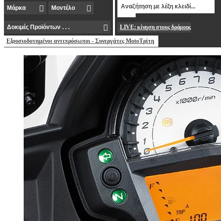
LIVE: κίνηση στους δρόμους
Εξουσιοδοτημένοι αντιπρόσωποι - Συνεργάτες MotoΤρίτη