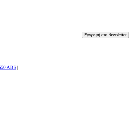
650 ABS
|