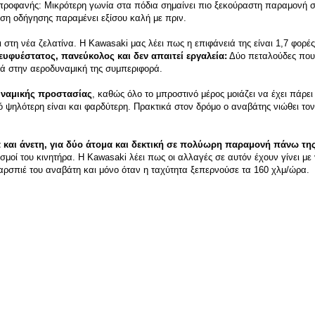
ι προφανής: Μικρότερη γωνία στα πόδια σημαίνει πιο ξεκούραστη παραμονή
έση οδήγησης παραμένει εξίσου καλή με πριν.
ζει στη νέα ζελατίνα. H Kawasaki μας λέει πως η επιφάνειά της είναι 1,7 φο
 ευφυέστατος, πανεύκολος και δεν απαιτεί εργαλεία:
Δύο πεταλούδες που 
ρά στην αεροδυναμική της συμπεριφορά.
υναμικής προστασίας
, καθώς όλο το μπροστινό μέρος μοιάζει να έχει πάρε
ό ψηλότερη είναι και φαρδύτερη. Πρακτικά στον δρόμο ο αναβάτης νιώθει τον
 και άνετη, για δύο άτομα και δεκτική σε πολύωρη παραμονή πάνω της
ασμοί του κινητήρα. Η Kawasaki λέει πως οι αλλαγές σε αυτόν έχουν γίνει
ρσπιέ του αναβάτη και μόνο όταν η ταχύτητα ξεπερνούσε τα 160 χλμ/ώρα.