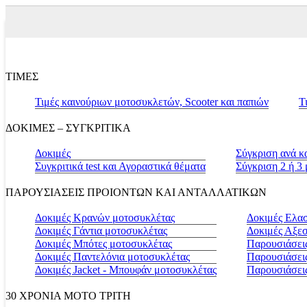
ΤΙΜΕΣ
Τιμές καινούριων μοτοσυκλετών, Scooter και παπιών
Τ
ΔΟΚΙΜΕΣ – ΣΥΓΚΡΙΤΙΚΑ
Δοκιμές
Σύγκριση ανά κ
Συγκριτικά test και Αγοραστικά θέματα
Σύγκριση 2 ή 3
ΠΑΡΟΥΣΙΑΣΕΙΣ ΠΡΟΙΟΝΤΩΝ ΚΑΙ ΑΝΤΑΛΛΑΤΙΚΩΝ
Δοκιμές Κρανών μοτοσυκλέτας
Δοκιμές Ελα
Δοκιμές Γάντια μοτοσυκλέτας
Δοκιμές Αξε
Δοκιμές Μπότες μοτοσυκλέτας
Παρουσιάσεις
Δοκιμές Παντελόνια μοτοσυκλέτας
Παρουσιάσει
Δοκιμές Jacket - Μπουφάν μοτοσυκλέτας
Παρουσιάσει
30 ΧΡΟΝΙΑ MOTO ΤΡΙΤΗ