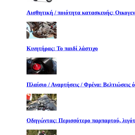
Αισθητική / ποιότητα κατασκευής: Οικογε
Κινητήρας: Το παιδί λάστιχο
Πλαίσιο / Αναρτήσεις / Φρένα: Βελτιώσεις 
Οδηγώντας: Περισσότερο παρπαρτού, λιγό