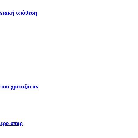
νειακή υπόθεση
όπου χρειαζόταν
τερο σπορ