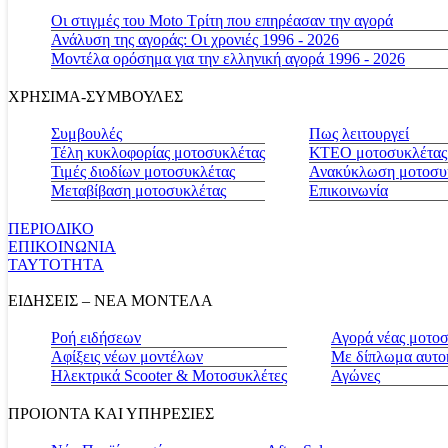
Οι στιγμές του Moto Τρίτη που επηρέασαν την αγορά
Ανάλυση της αγοράς: Οι χρονιές 1996 - 2026
Μοντέλα ορόσημα για την ελληνική αγορά 1996 - 2026
ΧΡΗΣΙΜΑ-ΣΥΜΒΟΥΛΕΣ
Συμβουλές
Πως λειτουργεί
Τέλη κυκλοφορίας μοτοσυκλέτας
ΚΤΕΟ μοτοσυκλέτας
Τιμές διοδίων μοτοσυκλέτας
Ανακύκλωση μοτοσυ
Μεταβίβαση μοτοσυκλέτας
Επικοινωνία
ΠΕΡΙΟΔΙΚΟ
ΕΠΙΚΟΙΝΩΝΙΑ
ΤΑΥΤΟΤΗΤΑ
ΕΙΔΗΣΕΙΣ – ΝΕΑ ΜΟΝΤΕΛΑ
Ροή ειδήσεων
Αγορά νέας μοτο
Αφίξεις νέων μοντέλων
Με δίπλωμα αυτο
Ηλεκτρικά Scooter & Μοτοσυκλέτες
Αγώνες
ΠΡΟΙΟΝΤΑ ΚΑΙ ΥΠΗΡΕΣΙΕΣ