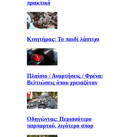
πρακτικό
Κινητήρας: Το παιδί λάστιχο
Πλαίσιο / Αναρτήσεις / Φρένα:
Βελτιώσεις όπου χρειαζόταν
Οδηγώντας: Περισσότερο
παρπαρτού, λιγότερο σπορ