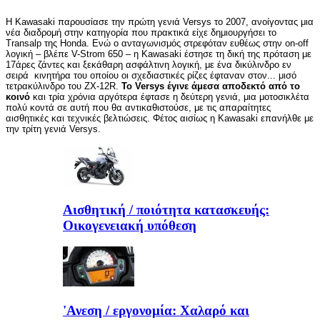
Η Kawasaki παρουσίασε την πρώτη γενιά Versys το 2007, ανοίγοντας μια
νέα διαδρομή στην κατηγορία που πρακτικά είχε δημιουργήσει το
Transalp της Honda. Ενώ ο ανταγωνισμός στρεφόταν ευθέως στην on-off
λογική – βλέπε V-Strom 650 – η Kawasaki έστησε τη δική της πρόταση με
17άρες ζάντες και ξεκάθαρη ασφάλτινη λογική, με ένα δικύλινδρο εν
σειρά κινητήρα του οποίου οι σχεδιαστικές ρίζες έφταναν στον... μισό
τετρακύλινδρο του ZX-12R.
Το Versys έγινε άμεσα αποδεκτό από το
κοινό
και τρία χρόνια αργότερα έφτασε η δεύτερη γενιά, μια μοτοσικλέτα
πολύ κοντά σε αυτή που θα αντικαθιστούσε, με τις απαραίτητες
αισθητικές και τεχνικές βελτιώσεις. Φέτος αισίως η Κawasaki επανήλθε με
την τρίτη γενιά Versys.
Αισθητική / ποιότητα κατασκευής:
Οικογενειακή υπόθεση
'Ανεση / εργονομία: Χαλαρό και