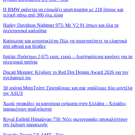
Η BMW φαίνετια να ετοιμάζει sport-touring με 218 ίππους και
τελική πάνω από 300 χλμ./ώρα
Harley Davidson Nightster 975: Με V2 91 ίππων και όλα τα
ηλεκτρονικά καλούδια
Καύσωνας και μοτοσυκλέτα: Πώς να προστατέψετε τα ελαστικά
από φθορά και βλάβες
Ιταλία: Πρόστιμο 2,675 εκατ. ευρώ – Αυστηρότεροι κανόνες για τα
ηλεκτρικά πατίνια
Ducati Monster: Κέρδισε το Red Dot Design Award 2026 για τον
σχεδιασμό της
30 χρόνια MotoΤρίτη: Γιορτάζουμε και σας χαρίζουμε δύο μοντέλα
της ASUS
Χωρίς πινακίδες τα καινούρια οχήματα στην Ελλάδα – Χιλιάδες
παραμένουν αταξινόμητα
Royal Enfield Himalayan 750: Νέες φωτογραφίες αποκαλύπτουν
την έκδοση παραγωγής
Yamaha Tracer 7 Y-AMT - Test