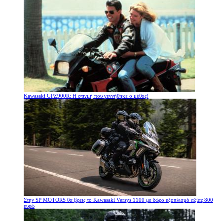
Kawasaki GPZ900R: Η στιγμή που γεννήθηκε ο μύθος!
Στην SP MOTORS θα βρεις το Kawasaki Versys 1100 με δώρο εξοπλισμό αξίας 800
ευρώ