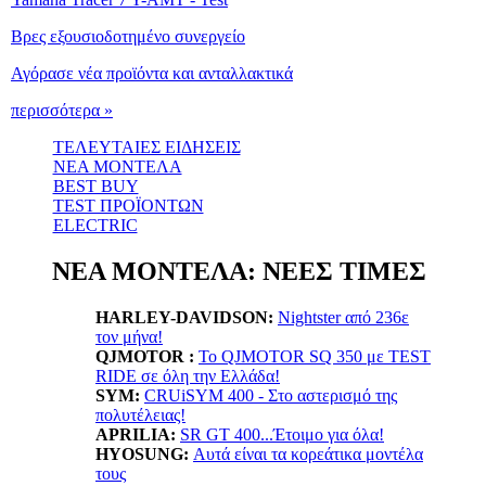
Βρες εξουσιοδοτημένο συνεργείο
Αγόρασε νέα προϊόντα και ανταλλακτικά
περισσότερα »
ΤΕΛΕΥΤΑΙΕΣ ΕΙΔΗΣΕΙΣ
ΝΕΑ ΜΟΝΤΕΛΑ
BEST BUY
TEST ΠΡΟΪΟΝΤΩΝ
ELECTRIC
ΝΕΑ ΜΟΝΤΕΛΑ: ΝΕΕΣ ΤΙΜΕΣ
HARLEY-DAVIDSON:
Nightster από 236ε
τον μήνα!
QJMOTOR :
Το QJMOTOR SQ 350 με TEST
RIDE σε όλη την Ελλάδα!
SYM:
CRUiSYM 400 - Στο αστερισμό της
πολυτέλειας!
APRILIA:
SR GT 400...Έτοιμο για όλα!
HYOSUNG:
Αυτά είναι τα κορεάτικα μοντέλα
τους