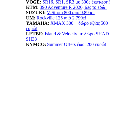
VOGE:
SR16, SR1, SR3 με 300ε έκπτωση!
KTM:
390 Adventure R 2026, δες το εδώ!
SUZUKI:
V-Strom 800 από 9.895ε!
UM:
Rockville 125 από 2.799ε!
YAMAHA
:
XMAX 300 + δώρο αξίας 500
ευρώ!
LETBE:
Island & Velocity με δώρο SHAD
SH33
KYMCO:
Summer Offers έως -200 ευρώ!
BENELLI:
TRK702X...Ταξίδι δίχως όρια!
HONDA:
Summer Offer! ADV 350 όφελος έως
550ε
ESF:
Νέα μοντέλα TAILG
EMOOV:
Ανακαλύψτε τα ηλεκτρικά οχήματα
Emoov!
HUSQVARNA:
Vitpilen 401! Με νέο κινητήρα
LIFAN:
LF125...απόκτησε το με 1.799ε!
ΠΡΟΙΟΝΤΑ: ΝΕΕΣ ΤΙΜΕΣ -
ΠΡΟΣΦΟΡΕΣ
ANORAK:
Βρες την ιδανική ασφάλεια!
BELRAY:
Λιπαντικά κορυφαίας ποιότητας!
Πατμανίδης:
Δες όλη την σειρά Oxford!