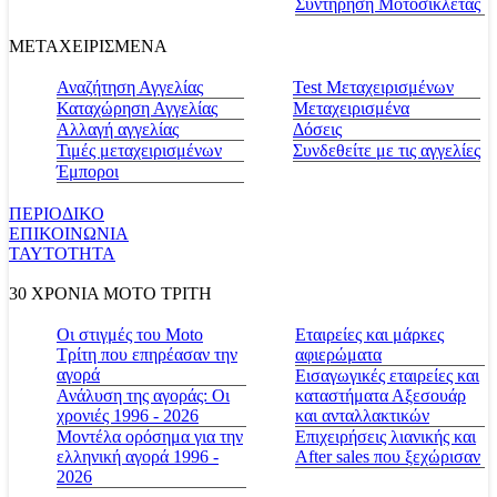
Συντήρηση Μοτοσικλέτας
ΜΕΤΑΧΕΙΡΙΣΜΕΝΑ
Αναζήτηση Αγγελίας
Test Μεταχειρισμένων
Καταχώρηση Αγγελίας
Μεταχειρισμένα
Αλλαγή αγγελίας
Δόσεις
Τιμές μεταχειρισμένων
Συνδεθείτε με τις αγγελίες
Έμποροι
ΠΕΡΙΟΔΙΚΟ
ΕΠΙΚΟΙΝΩΝΙΑ
ΤΑΥΤΟΤΗΤΑ
30 ΧΡΟΝΙΑ MOTO ΤΡΙΤΗ
Οι στιγμές του Moto
Εταιρείες και μάρκες
Τρίτη που επηρέασαν την
αφιερώματα
αγορά
Εισαγωγικές εταιρείες και
Ανάλυση της αγοράς: Οι
καταστήματα Αξεσουάρ
χρονιές 1996 - 2026
και ανταλλακτικών
Μοντέλα ορόσημα για την
Επιχειρήσεις λιανικής και
ελληνική αγορά 1996 -
After sales που ξεχώρισαν
2026