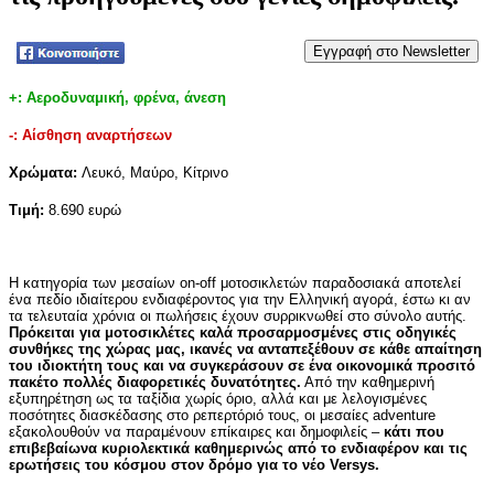
Tweet
+: Αεροδυναμική, φρένα, άνεση
-: Αίσθηση αναρτήσεων
Χρώματα:
Λευκό, Μαύρο, Κίτρινο
Τιμή:
8.690 ευρώ
Η κατηγορία των μεσαίων on-off μοτοσικλετών παραδοσιακά αποτελεί
ένα πεδίο ιδιαίτερου ενδιαφέροντος για την Ελληνική αγορά, έστω κι αν
τα τελευταία χρόνια οι πωλήσεις έχουν συρρικνωθεί στο σύνολο αυτής.
Πρόκειται για μοτοσικλέτες καλά προσαρμοσμένες στις οδηγικές
συνθήκες της χώρας μας, ικανές να ανταπεξέθουν σε κάθε απαίτηση
του ιδιοκτήτη τους και να συγκεράσουν σε ένα οικονομικά προσιτό
πακέτο πολλές διαφορετικές δυνατότητες.
Από την καθημερινή
εξυπηρέτηση ως τα ταξίδια χωρίς όριο, αλλά και με λελογισμένες
ποσότητες διασκέδασης στο ρεπερτόριό τους, οι μεσαίες adventure
εξακολουθούν να παραμένουν επίκαιρες και δημοφιλείς –
κάτι που
επιβεβαίωνα κυριολεκτικά καθημερινώς από το ενδιαφέρον και τις
ερωτήσεις του κόσμου στον δρόμο για το νέο Versys.