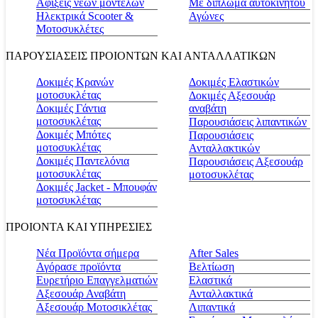
Αφίξεις νέων μοντέλων
Με δίπλωμα αυτοκινήτου
Ηλεκτρικά Scooter &
Αγώνες
Μοτοσυκλέτες
ΠΑΡΟΥΣΙΑΣΕΙΣ ΠΡΟΙΟΝΤΩΝ ΚΑΙ ΑΝΤΑΛΛΑΤΙΚΩΝ
Δοκιμές Κρανών
Δοκιμές Ελαστικών
μοτοσυκλέτας
Δοκιμές Αξεσουάρ
Δοκιμές Γάντια
αναβάτη
μοτοσυκλέτας
Παρουσιάσεις λιπαντικών
Δοκιμές Μπότες
Παρουσιάσεις
μοτοσυκλέτας
Ανταλλακτικών
Δοκιμές Παντελόνια
Παρουσιάσεις Αξεσουάρ
μοτοσυκλέτας
μοτοσυκλέτας
Δοκιμές Jacket - Μπουφάν
μοτοσυκλέτας
ΠΡΟΙΟΝΤΑ ΚΑΙ ΥΠΗΡΕΣΙΕΣ
Νέα Προϊόντα σήμερα
Αfter Sales
Αγόρασε προϊόντα
Βελτίωση
Ευρετήριο Επαγγελματιών
Ελαστικά
Αξεσουάρ Αναβάτη
Ανταλλακτικά
Αξεσουάρ Μοτοσικλέτας
Λιπαντικά