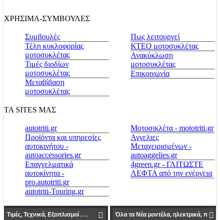
ΧΡΗΣΙΜΑ-ΣΥΜΒΟΥΛΕΣ
Συμβουλές
Πως λειτουργεί
Τέλη κυκλοφορίας
ΚΤΕΟ μοτοσυκλέτας
μοτοσυκλέτας
Ανακύκλωση
Τιμές διοδίων
μοτοσυκλέτας
μοτοσυκλέτας
Επικοινωνία
Μεταβίβαση
μοτοσυκλέτας
ΤΑ SITES ΜΑΣ
autotriti.gr
Μοτοσικλέτα - mototriti.gr
Προϊόντα και υπηρεσίες
Αγγελιες
αυτοκινήτου -
Μεταχειρισμένων -
autoaccessories.gr
autoaggelies.gr
Επαγγελματικά
4green.gr - ΓΛΙΤΩΣΤΕ
αυτοκίνητα -
ΛΕΦΤΑ από την ενέργεια
pro.autotriti.gr
autotriti-Touring.gr