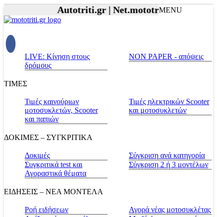
Autotriti.gr |
Net.mototriti.gr |
Προϊόντα
MENU
LIVE: Κίνηση στους
NON PAPER - απόψεις
δρόμους
ΤΙΜΕΣ
Τιμές καινούριων
Τιμές ηλεκτρικών Scooter
μοτοσυκλετών, Scooter
και μοτοσυκλετών
και παπιών
ΔΟΚΙΜΕΣ – ΣΥΓΚΡΙΤΙΚΑ
Δοκιμές
Σύγκριση ανά κατηγορία
Συγκριτικά test και
Σύγκριση 2 ή 3 μοντέλων
Αγοραστικά θέματα
ΕΙΔΗΣΕΙΣ – ΝΕΑ ΜΟΝΤΕΛΑ
Ροή ειδήσεων
Αγορά νέας μοτοσυκλέτας