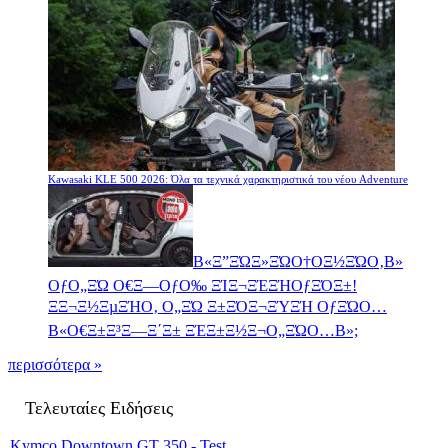
Kawasaki KLE 500 2026: Όλα τα τεχνικά χαρακτηριστικά του νέου Adventure
Β«Ξ”ΞΏΞ»ΞΏΟ†ΟΞ½ΞΏΟ‚Β»
ΟƒΟ„ΞΏ Ο€Ξ―ΟƒΟ‰ ΞΊΞ¬ΞΈΞΉΟƒΞΌΞ±!
ΞΞ¬Ξ½ΞµΞΉΟ‚ Ο„ΞΏ Ξ±ΞΌΞ¬ΞΎΞΉ ΟƒΞΏΟ…
Β«Ο€Ξ±Ξ³Ξ―Ξ΄Ξ± ΞΈΞ±Ξ½Ξ¬Ο„ΞΏΟ…Β»;
περισσότερα »
Τελευταίες Ειδήσεις
Kymco Downtown GT 350 - Test