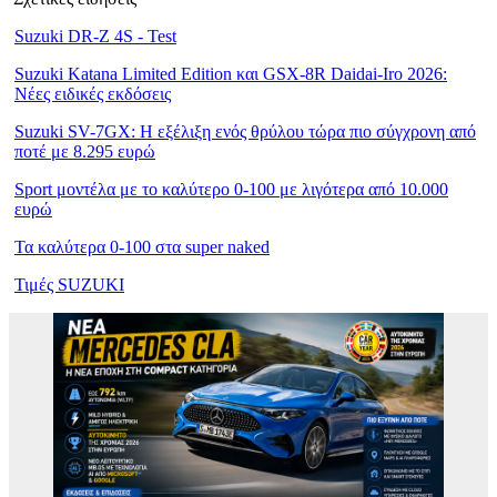
Suzuki DR-Z 4S - Test
Suzuki Katana Limited Edition και GSX-8R Daidai-Iro 2026:
Νέες ειδικές εκδόσεις
Suzuki SV-7GX: Η εξέλιξη ενός θρύλου τώρα πιο σύγχρονη από
ποτέ με 8.295 ευρώ
Sport μοντέλα με το καλύτερο 0-100 με λιγότερα από 10.000
ευρώ
Τα καλύτερα 0-100 στα super naked
Τιμές SUZUKI