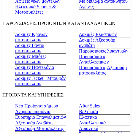
Αφίξεις νέων μοντέλων
Με δίπλωμα αυτοκινήτου
Ηλεκτρικά Scooter &
Αγώνες
Μοτοσυκλέτες
ΠΑΡΟΥΣΙΑΣΕΙΣ ΠΡΟΙΟΝΤΩΝ ΚΑΙ ΑΝΤΑΛΛΑΤΙΚΩΝ
Δοκιμές Κρανών
Δοκιμές Ελαστικών
μοτοσυκλέτας
Δοκιμές Αξεσουάρ
Δοκιμές Γάντια
αναβάτη
μοτοσυκλέτας
Παρουσιάσεις λιπαντικών
Δοκιμές Μπότες
Παρουσιάσεις
μοτοσυκλέτας
Ανταλλακτικών
Δοκιμές Παντελόνια
Παρουσιάσεις Αξεσουάρ
μοτοσυκλέτας
μοτοσυκλέτας
Δοκιμές Jacket - Μπουφάν
μοτοσυκλέτας
ΠΡΟΙΟΝΤΑ ΚΑΙ ΥΠΗΡΕΣΙΕΣ
Νέα Προϊόντα σήμερα
Αfter Sales
Αγόρασε προϊόντα
Βελτίωση
Ευρετήριο Επαγγελματιών
Ελαστικά
Αξεσουάρ Αναβάτη
Ανταλλακτικά
Αξεσουάρ Μοτοσικλέτας
Λιπαντικά