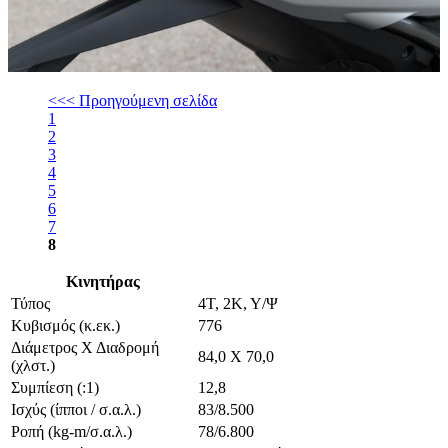
<<< Προηγούμενη σελίδα
1
2
3
4
5
6
7
8
Κινητήρας
Τύπος
4Τ, 2Κ, Υ/Ψ
Κυβισμός (κ.εκ.)
776
Διάμετρος Χ Διαδρομή
84,0 Χ 70,0
(χλστ.)
Συμπίεση (:1)
12,8
Ισχύς (ίπποι / σ.α.λ.)
83/8.500
Ροπή (kg-m/σ.α.λ.)
78/6.800