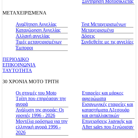
Συντήρηση Μοτοσικλέτας
ΜΕΤΑΧΕΙΡΙΣΜΕΝΑ
Αναζήτηση Αγγελίας
Test Μεταχειρισμένων
Καταχώρηση Αγγελίας
Μεταχειρισμένα
Αλλαγή αγγελίας
Δόσεις
Τιμές μεταχειρισμένων
Συνδεθείτε με τις αγγελίες
Έμποροι
ΠΕΡΙΟΔΙΚΟ
ΕΠΙΚΟΙΝΩΝΙΑ
ΤΑΥΤΟΤΗΤΑ
30 ΧΡΟΝΙΑ MOTO ΤΡΙΤΗ
Οι στιγμές του Moto
Εταιρείες και μάρκες
Τρίτη που επηρέασαν την
αφιερώματα
αγορά
Εισαγωγικές εταιρείες και
Ανάλυση της αγοράς: Οι
καταστήματα Αξεσουάρ
χρονιές 1996 - 2026
και ανταλλακτικών
Μοντέλα ορόσημα για την
Επιχειρήσεις λιανικής και
ελληνική αγορά 1996 -
After sales που ξεχώρισαν
2026