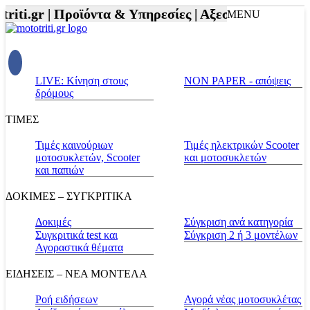
iti.gr |
Προϊόντα & Υπηρεσίες |
Αξεσουάρ Αναβάτη 
MENU
LIVE: Κίνηση στους
NON PAPER - απόψεις
δρόμους
ΤΙΜΕΣ
Τιμές καινούριων
Τιμές ηλεκτρικών Scooter
μοτοσυκλετών, Scooter
και μοτοσυκλετών
και παπιών
ΔΟΚΙΜΕΣ – ΣΥΓΚΡΙΤΙΚΑ
Δοκιμές
Σύγκριση ανά κατηγορία
Συγκριτικά test και
Σύγκριση 2 ή 3 μοντέλων
Αγοραστικά θέματα
ΕΙΔΗΣΕΙΣ – ΝΕΑ ΜΟΝΤΕΛΑ
Ροή ειδήσεων
Αγορά νέας μοτοσυκλέτας