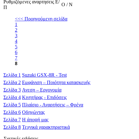
Ρυθμιζόμενες αναρτησεις Ε/
Ο / Ν
Π
<<< Προηγούμενη σελίδα
1
2
3
4
5
6
7
8
Σελίδα
1
Suzuki GSX-8R - Test
Σελίδα
2
Εμφάνιση – Ποιότητα κατασκευής
Σελίδα
3
Ανεση – Εργονομία
Σελίδα
4
Κινητήρας - Επιδόσεις
Σελίδα
5
Πλαίσιο - Αναρτήσεις – Φρένα
Σελίδα
6
Οδηγώντας
Σελίδα
7
Η άποψή μας
Σελίδα
8
Τεχνικά χαρακτηριστικά
Σχετικές ειδήσεις