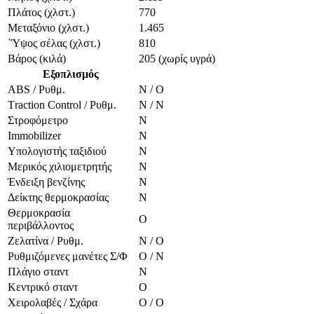
Πλάτος (χλστ.)
770
Μεταξόνιο (χλστ.)
1.465
΄Ύψος σέλας (χλστ.)
810
Βάρος (κιλά)
205 (χωρίς υγρά)
Εξοπλισμός
ABS / Ρυθμ.
Ν / Ο
Τraction Control / Ρυθμ.
Ν / Ν
Στροφόμετρο
Ν
Immobilizer
N
Yπολογιστής ταξιδιού
N
Μερικός χιλιομετρητής
Ν
Ένδειξη βενζίνης
N
Δείκτης θερμοκρασίας
Ν
Θερμοκρασία
Ο
περιβάλλοντος
Ζελατίνα / Ρυθμ.
Ν / Ο
Ρυθμιζόμενες μανέτες Σ/Φ
Ο / Ν
Πλάγιο σταντ
Ν
Κεντρικό σταντ
Ο
Χειρολαβές / Σχάρα
Ο / Ο