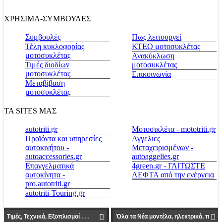
ΧΡΗΣΙΜΑ-ΣΥΜΒΟΥΛΕΣ
Συμβουλές
Πως λειτουργεί
Τέλη κυκλοφορίας
ΚΤΕΟ μοτοσυκλέτας
μοτοσυκλέτας
Ανακύκλωση
Τιμές διοδίων
μοτοσυκλέτας
μοτοσυκλέτας
Επικοινωνία
Μεταβίβαση
μοτοσυκλέτας
ΤΑ SITES ΜΑΣ
autotriti.gr
Μοτοσικλέτα - mototriti.gr
Προϊόντα και υπηρεσίες
Αγγελιες
αυτοκινήτου -
Μεταχειρισμένων -
autoaccessories.gr
autoaggelies.gr
Επαγγελματικά
4green.gr - ΓΛΙΤΩΣΤΕ
αυτοκίνητα -
ΛΕΦΤΑ από την ενέργεια
pro.autotriti.gr
autotriti-Touring.gr