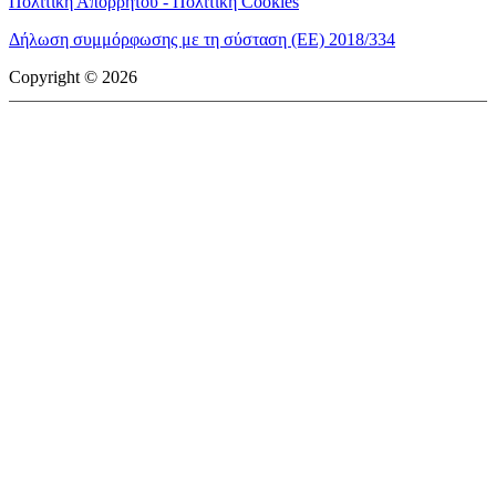
Πολιτική Απορρήτου - Πολιτική Cookies
Δήλωση συμμόρφωσης με τη σύσταση (ΕΕ) 2018/334
Copyright © 2026
mototriti.gr | Ταυτότητα
Επωνυμία Επιχείρησης:
AUTO ΤΡΙΤΗ ΑΕ
Έδρα - Γραφεία:
Λεωφόρος Αμαρουσίου 14 - Νέο Ηράκλειο,
Τ.Κ. 141 22
Νομική Μορφή:
ΕΚΔΟΤΙΚΗ ΕΤΑΙΡΕΙΑ
Α.Φ.Μ.:
998384177
Δ.Ο.Υ.:
ΚΕΦΟΔΕ
Στοιχεία Επικοινωνίας:
E-mail:
info@mototriti.gr
Τηλέφωνο:
211 1085500
Ιστοσελίδα:
www.mototriti.gr
Διοικητικά Στελέχη
Ιδιοκτήτες & Κύριοι Μέτοχοι:
Δανάη Τριανταφύλλη – Δάφνη
Τριανταφύλλη
Νόμιμος εκπρόσωπος - Διευθυντής:
Νίκος Καρανάσιος
Διευθυντής σύνταξης:
Παναγιώτης Σιώπης
Διαχειριστής ονόματος τομέα:
ΑUTO ΤΡΙΤΗ Α.Ε.