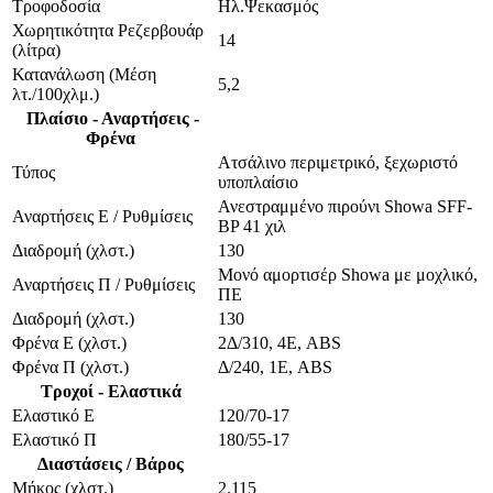
Τροφοδοσία
Ηλ.Ψεκασμός
Χωρητικότητα Ρεζερβουάρ
14
(λίτρα)
Κατανάλωση (Μέση
5,2
λτ./100χλμ.)
Πλαίσιο - Αναρτήσεις -
Φρένα
Ατσάλινο περιμετρικό, ξεχωριστό
Τύπος
υποπλαίσιο
Ανεστραμμένο πιρούνι Showa SFF-
Αναρτήσεις Ε / Ρυθμίσεις
BP 41 χιλ
Διαδρομή (χλστ.)
130
Μονό αμορτισέρ Showa με μοχλικό,
Αναρτήσεις Π / Ρυθμίσεις
ΠΕ
Διαδρομή (χλστ.)
130
Φρένα Ε (χλστ.)
2Δ/310, 4Ε, ABS
Φρένα Π (χλστ.)
Δ/240, 1Ε, ABS
Τροχοί - Ελαστικά
Ελαστικό Ε
120/70-17
Ελαστικό Π
180/55-17
Διαστάσεις / Βάρος
Μήκος (χλστ.)
2.115