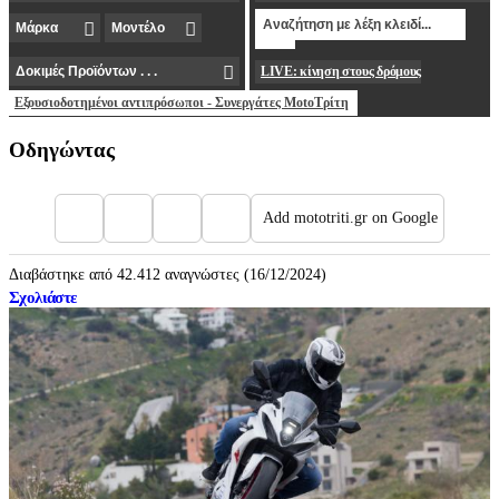
LIVE: κίνηση στους δρόμους
Εξουσιοδοτημένοι αντιπρόσωποι - Συνεργάτες MotoΤρίτη
Οδηγώντας
Add mototriti.gr on Google
Διαβάστηκε από 42.412 αναγνώστες (16/12/2024)
Σχολιάστε