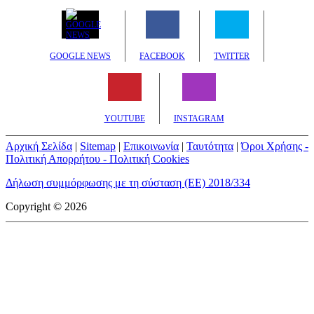
GOOGLE NEWS
FACEBOOK
TWITTER
YOUTUBE
INSTAGRAM
Αρχική Σελίδα
|
Sitemap
|
Επικοινωνία
|
Ταυτότητα
|
Όροι Χρήσης -
Πολιτική Απορρήτου - Πολιτική Cookies
Δήλωση συμμόρφωσης με τη σύσταση (ΕΕ) 2018/334
Copyright © 2026
mototriti.gr | Ταυτότητα
Επωνυμία Επιχείρησης:
AUTO ΤΡΙΤΗ ΑΕ
Έδρα - Γραφεία:
Λεωφόρος Αμαρουσίου 14 - Νέο Ηράκλειο,
Τ.Κ. 141 22
Νομική Μορφή:
ΕΚΔΟΤΙΚΗ ΕΤΑΙΡΕΙΑ
Α.Φ.Μ.:
998384177