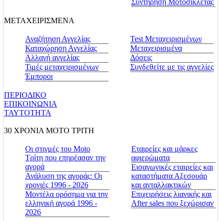
Συντήρηση Μοτοσικλέτας
ΜΕΤΑΧΕΙΡΙΣΜΕΝΑ
Αναζήτηση Αγγελίας
Test Μεταχειρισμένων
Καταχώρηση Αγγελίας
Μεταχειρισμένα
Αλλαγή αγγελίας
Δόσεις
Τιμές μεταχειρισμένων
Συνδεθείτε με τις αγγελίες
Έμποροι
ΠΕΡΙΟΔΙΚΟ
ΕΠΙΚΟΙΝΩΝΙΑ
ΤΑΥΤΟΤΗΤΑ
30 ΧΡΟΝΙΑ MOTO ΤΡΙΤΗ
Οι στιγμές του Moto
Εταιρείες και μάρκες
Τρίτη που επηρέασαν την
αφιερώματα
αγορά
Εισαγωγικές εταιρείες και
Ανάλυση της αγοράς: Οι
καταστήματα Αξεσουάρ
χρονιές 1996 - 2026
και ανταλλακτικών
Μοντέλα ορόσημα για την
Επιχειρήσεις λιανικής και
ελληνική αγορά 1996 -
After sales που ξεχώρισαν
2026