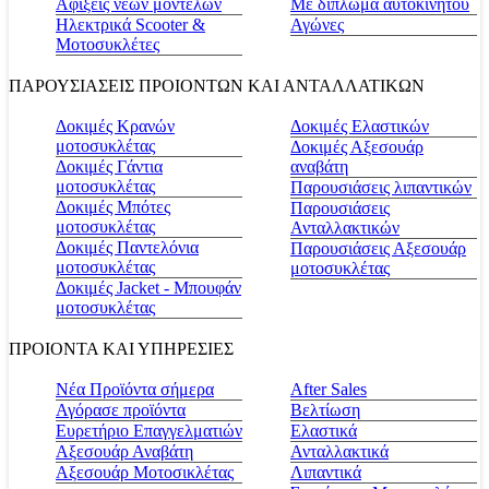
Αφίξεις νέων μοντέλων
Με δίπλωμα αυτοκινήτου
Ηλεκτρικά Scooter &
Αγώνες
Μοτοσυκλέτες
ΠΑΡΟΥΣΙΑΣΕΙΣ ΠΡΟΙΟΝΤΩΝ ΚΑΙ ΑΝΤΑΛΛΑΤΙΚΩΝ
Δοκιμές Κρανών
Δοκιμές Ελαστικών
μοτοσυκλέτας
Δοκιμές Αξεσουάρ
Δοκιμές Γάντια
αναβάτη
μοτοσυκλέτας
Παρουσιάσεις λιπαντικών
Δοκιμές Μπότες
Παρουσιάσεις
μοτοσυκλέτας
Ανταλλακτικών
Δοκιμές Παντελόνια
Παρουσιάσεις Αξεσουάρ
μοτοσυκλέτας
μοτοσυκλέτας
Δοκιμές Jacket - Μπουφάν
μοτοσυκλέτας
ΠΡΟΙΟΝΤΑ ΚΑΙ ΥΠΗΡΕΣΙΕΣ
Νέα Προϊόντα σήμερα
Αfter Sales
Αγόρασε προϊόντα
Βελτίωση
Ευρετήριο Επαγγελματιών
Ελαστικά
Αξεσουάρ Αναβάτη
Ανταλλακτικά
Αξεσουάρ Μοτοσικλέτας
Λιπαντικά