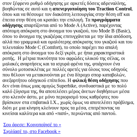
στον ξέφρενο ρυθμό οδήγησης με αρκετές δόσεις αδρεναλίνης,
βοηθώντας σε αυτό και η
απενεργοποίηση του Traction Control
,
όπου και να θέσουμε τον διακόπτη λειτουργίας στην θέση off και
έπειτα στην θέση on κρατάει την επιλογή. Τα
προγράμματα
οδήγησης
απαρτίζονται από το Mode A (Active), παρέχοντας
απότομη απόκριση στο άνοιγμα του γκαζιού, του Mode B (Basic),
όπου το άνοιγμα της γκαζιέρας επιτυγχάνεται με την ίδια απόδοση,
αλλά πιο γραμμικά και ομαλότερης απόκρισης του γκαζιού και του
τελευταίου Mode C (Comfort), το οποίο παρέχει πιο απαλή
απόκριση στο άνοιγμα του δεξί γκρίπ, με ήπια χαρακτηριστικά
ροπής. Η μέτρια πυκνότητα του αφρώδες υλικού της σέλας, οι
μαλακές αναρτήσεις και τα ισχυρά φρένα της, φτιάχνουν ένα
σύνολο μοτοσικλέτας με πολλές αρετές για όλους τους οδηγούς
που θέλουν να μετακινούνται με ένα δίτροχο σπορ καταβολών,
ανεξαρτήτου οδηγικού επίπεδου. Η
φιλική θέση οδήγησης
που
δεν είναι όπως μιας αμιγώς Superbike, συνδυαστικά με το πολύ
καλό ζύγισμα της, θα αποτελέσει μέρος άνετων διηθήσεων μέσα
στο κλεινόν άστυ, με μόνο περιορισμό τους καθρέφτες που
βρίσκουν στα επιβατικά Ι.Χ., χωρίς όμως να αποτελέσει πρόβλημα,
διότι με μια κίνηση κλείνουν προς τα μέσα, επιτρέποντας να
κινείσαι καλύτερα και από «παπί», περνώντας από παντού.
Σου άρεσε:
Κοινοποίησέ το
»
Σχολίασέ το,
στο Facebook
»