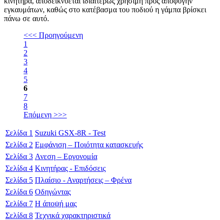
κινητήρα, αποδεικνύεται ιδιαιτέρως χρήσιμη προς αποφυγήν
εγκαυμάτων, καθώς στο κατέβασμα του ποδιού η γάμπα βρίσκει
πάνω σε αυτό.
<<< Προηγούμενη
1
2
3
4
5
6
7
8
Επόμενη >>>
Σελίδα
1
Suzuki GSX-8R - Test
Σελίδα
2
Εμφάνιση – Ποιότητα κατασκευής
Σελίδα
3
Ανεση – Εργονομία
Σελίδα
4
Κινητήρας - Επιδόσεις
Σελίδα
5
Πλαίσιο - Αναρτήσεις – Φρένα
Σελίδα
6
Οδηγώντας
Σελίδα
7
Η άποψή μας
Σελίδα
8
Τεχνικά χαρακτηριστικά