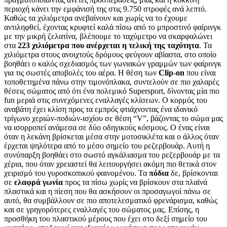
περιοχή κάνει την εμφάνισή της στις 9.750 στροφές ανά λεπτό.
Καθώς τα χιλιόμετρα ανεβαίνουν και χωρίς να το έχουμε
αντιληφθεί, έχοντας κρυφτεί καλά πίσω από το μπροστινό φαίρινγκ
με την μικρή ζελατίνα, βλέπουμε το ταχύμετρο να σκαρφαλώνει
στα
223 χιλιόμετρα που ανέρχεται η τελική της ταχύτητα
. Τα
χιλιόμετρα στους ανοιχτούς δρόμους φεύγουν αβίαστα, στο οποίο
βοηθάει ο καλός σχεδιασμός των γωνιακών γραμμών των φαίρινγκ
για τις σωστές αποβολές του αέρα. Η θέση των
Clip-on
που είναι
τοποθετημένα πάνω στην τιμονόπλακα, συντελούν σε πιο χαλαρές
θέσεις σώματος από ότι ένα πολεμικό Supersport, δίνοντας μία πιο
fun μεριά στις συνεχόμενες εναλλαγές κλίσεων. Ο κορμός του
αναβάτη έχει κλίση προς τα εμπρός φτιάχνοντας ένα ιδανικό
τρίγωνο χεριών-ποδιών-ισχίου σε θέση “V”, βάζοντας το σώμα μας
να ισορροπεί ανάμεσα σε δύο οδηγικούς κόσμους. Ο ένας είναι
όταν η λεκάνη βρίσκεται μέσα στην μοτοσικλέτα και ο άλλος όταν
έρχεται ψηλότερα από το μέσο σημείο του ρεζερβουάρ. Αυτή η
συνύπαρξη βοηθάει στο σωστό αγκάλιασμα του ρεζερβουάρ με τα
χέρια, που όταν χρειαστεί θα λειτουργήσει ακόμη πιο θετικά στον
χειρισμό του γυροσκοπικού φαινομένου. Τα
πόδια
δε, βρίσκονται
σε
ελαφρά γωνία
προς τα πίσω χωρίς να βρίσκουν στα πλαϊνά
πλαστικά και η πίεση που θα ασκήσουν οι προσαγωγοί πάνω σε
αυτό, θα συμβάλλουν σε πιο αποτελεσματικό φρενάρισμα, καθώς
και σε γρηγορότερες εναλλαγές του σώματος μας. Επίσης, η
προσθήκη του πλαστικού μέρους που έχει στο δεξί σημείο του