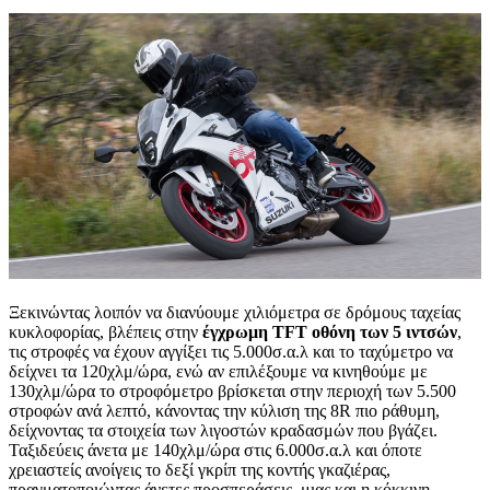
Ξεκινώντας λοιπόν να διανύουμε χιλιόμετρα σε δρόμους ταχείας
κυκλοφορίας, βλέπεις στην
έγχρωμη TFT οθόνη των 5 ιντσών
,
τις στροφές να έχουν αγγίξει τις 5.000σ.α.λ και το ταχύμετρο να
δείχνει τα 120χλμ/ώρα, ενώ αν επιλέξουμε να κινηθούμε με
130χλμ/ώρα το στροφόμετρο βρίσκεται στην περιοχή των 5.500
στροφών ανά λεπτό, κάνοντας την κύλιση της 8R πιο ράθυμη,
δείχνοντας τα στοιχεία των λιγοστών κραδασμών που βγάζει.
Ταξιδεύεις άνετα με 140χλμ/ώρα στις 6.000σ.α.λ και όποτε
χρειαστείς ανοίγεις το δεξί γκρίπ της κοντής γκαζιέρας,
πραγματοποιώντας άνετες προσπεράσεις, μιας και η κόκκινη