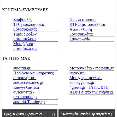
ΧΡΗΣΙΜΑ-ΣΥΜΒΟΥΛΕΣ
Συμβουλές
Πως λειτουργεί
Τέλη κυκλοφορίας
ΚΤΕΟ μοτοσυκλέτας
μοτοσυκλέτας
Ανακύκλωση
Τιμές διοδίων
μοτοσυκλέτας
μοτοσυκλέτας
Επικοινωνία
Μεταβίβαση
μοτοσυκλέτας
ΤΑ SITES ΜΑΣ
autotriti.gr
Μοτοσικλέτα - mototriti.gr
Προϊόντα και υπηρεσίες
Αγγελιες
αυτοκινήτου -
Μεταχειρισμένων -
autoaccessories.gr
autoaggelies.gr
Επαγγελματικά
4green.gr - ΓΛΙΤΩΣΤΕ
αυτοκίνητα -
ΛΕΦΤΑ από την ενέργεια
pro.autotriti.gr
autotriti-Touring.gr