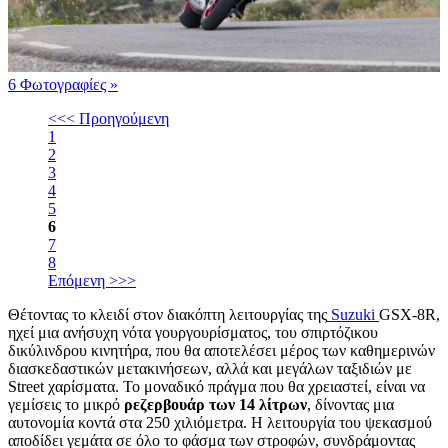
6 Φωτογραφίες
»
<<< Προηγούμενη
1
2
3
4
5
6
7
8
Επόμενη >>>
Θέτοντας το κλειδί στον διακόπτη λειτουργίας της
Suzuki
GSX-8R,
ηχεί μια ανήσυχη νότα γουργουρίσματος, του σπιρτόζικου
δικύλινδρου κινητήρα, που θα αποτελέσει μέρος των καθημερινών
διασκεδαστικών μετακινήσεων, αλλά και μεγάλων ταξιδιών με
Street χαρίσματα. Το μοναδικό πράγμα που θα χρειαστεί, είναι να
γεμίσεις το μικρό
ρεζερβουάρ των 14 λίτρων
, δίνοντας μια
αυτονομία κοντά στα 250 χιλιόμετρα. Η λειτουργία του ψεκασμού
αποδίδει γεμάτα σε όλο το φάσμα των στροφών, συνδράμοντας