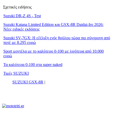
Σχετικές ειδήσεις
Suzuki DR-Z 4S - Test
Suzuki Katana Limited Edition και GSX-8R Daidai-Iro 2026:
Νέες ειδικές εκδόσεις
Suzuki SV-7GX: Η εξέλιξη ενός θρύλου τώρα πιο σύγχρονη από
ποτέ με 8.295 ευρώ
Sport μοντέλα με το καλύτερο 0-100 με λιγότερα από 10.000
ευρώ
Τα καλύτερα 0-100 στα super naked
Τιμές SUZUKI
SUZUKI GSX-8R
|