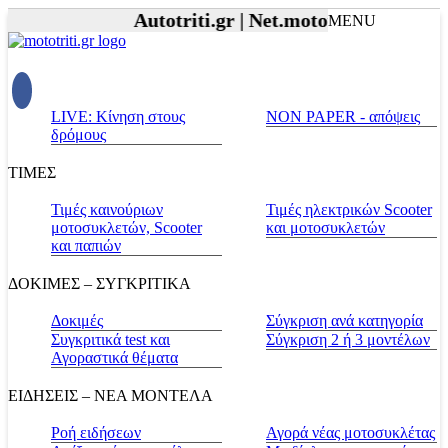
Autotriti.gr |
Net.mototriti.gr |
Προϊόν
MENU
LIVE: Κίνηση στους
NON PAPER - απόψεις
δρόμους
ΤΙΜΕΣ
Τιμές καινούριων
Τιμές ηλεκτρικών Scooter
μοτοσυκλετών, Scooter
και μοτοσυκλετών
και παπιών
ΔΟΚΙΜΕΣ – ΣΥΓΚΡΙΤΙΚΑ
Δοκιμές
Σύγκριση ανά κατηγορία
Συγκριτικά test και
Σύγκριση 2 ή 3 μοντέλων
Αγοραστικά θέματα
ΕΙΔΗΣΕΙΣ – ΝΕΑ ΜΟΝΤΕΛΑ
Ροή ειδήσεων
Αγορά νέας μοτοσυκλέτας