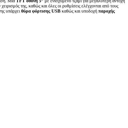
ρήση. Μια
TFT οθόνη 5”
με ενισχυμένο τζάμι για μεγαλύτερη αντοχή
χειρισμός της, καθώς και όλες οι ρυθμίσεις ελέγχονται από τους
νης υπάρχει
θύρα φόρτισης USB
καθώς και υποδοχή
παροχής