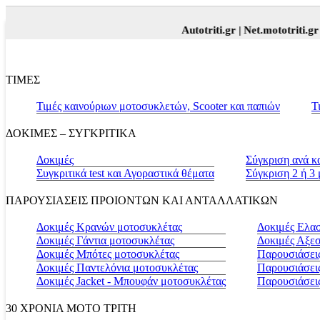
Autotriti.gr |
Net.mototriti.gr |
Πρ
ΤΙΜΕΣ
Τιμές καινούριων μοτοσυκλετών, Scooter και παπιών
Τ
ΔΟΚΙΜΕΣ – ΣΥΓΚΡΙΤΙΚΑ
Δοκιμές
Σύγκριση ανά κ
Συγκριτικά test και Αγοραστικά θέματα
Σύγκριση 2 ή 3
ΠΑΡΟΥΣΙΑΣΕΙΣ ΠΡΟΙΟΝΤΩΝ ΚΑΙ ΑΝΤΑΛΛΑΤΙΚΩΝ
Δοκιμές Κρανών μοτοσυκλέτας
Δοκιμές Ελα
Δοκιμές Γάντια μοτοσυκλέτας
Δοκιμές Αξε
Δοκιμές Μπότες μοτοσυκλέτας
Παρουσιάσεις
Δοκιμές Παντελόνια μοτοσυκλέτας
Παρουσιάσει
Δοκιμές Jacket - Μπουφάν μοτοσυκλέτας
Παρουσιάσει
30 ΧΡΟΝΙΑ MOTO ΤΡΙΤΗ