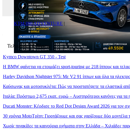
KTM 890 ADVENTURE
|
Τελευταίες Ειδήσεις
Kymco Downtown GT 350 - Test
Η BMW φαίνετια να ετοιμάζει sport-touring με 218 ίππους και τελι
Harley Davidson Nightster 975: Με V2 91 ίππων και όλα τα ηλεκτρ
Καύσωνας και μοτοσυκλέτα: Πώς να προστατέψετε τα ελαστικά από
Ιταλία: Πρόστιμο 2,675 εκατ. ευρώ – Αυστηρότεροι κανόνες για τα 
Ducati Monster: Κέρδισε το Red Dot Design Award 2026 για τον σχ
30 χρόνια MotoΤρίτη: Γιορτάζουμε και σας χαρίζουμε δύο μοντέλα
Χωρίς πινακίδες τα καινούρια οχήματα στην Ελλάδα – Χιλιάδες πα