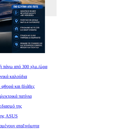
κή πάνω από 300 χλμ./ώρα
ονικά καλούδια
 φθορά και βλάβες
ηλεκτρικά πατίνια
εδιασμό της
 της ASUS
ραμένουν αταξινόμητα