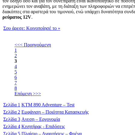
τον οδηγό όσο και για τον συνεπιβάτη είναι ικανοποιητικό σε ποσό
ενημερώνει τον αναβάτη, με τη διάταξη των πληροφοριών να επιτρέπε
διακόπτες στα αριστερά του τιμονιού, ενώ υπάρχει δυνατότητα συ
ρεύματος 12V
.
Σου άρεσε:
Κοινοποίησέ το
»
<<< Προηγούμενη
1
2
3
4
5
6
7
8
Επόμενη >>>
Σελίδα
1
KTM 890 Adventure – Test
Σελίδα
2
Εμφάνιση – Ποιότητα Κατασκευής
Σελίδα
3
Aνεση – Εργονομία
Σελίδα
4
Κινητήρας - Επιδόσεις
Σελίδα
5
Πλαίσιο – Αναρτήσεις – Φρένα