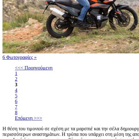
6 Φωτογραφίες
»
<<< Προηγούμενη
1
2
3
4
5
6
7
8
Επόμενη >>>
Η θέση του τιμονιού σε σχέση με τα μαρσπιέ και την σέλα δημιουργ
περισσότερων αναστημάτων. Η τρύπα που υπάρχει στη μέση της αποτ