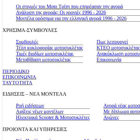
Οι στιγμές του Moto Τρίτη που επηρέασαν την αγορά
Ανάλυση της αγοράς: Οι χρονιές 1996 - 2026
Μοντέλα ορόσημα για την ελληνική αγορά 1996 - 2026
ΧΡΗΣΙΜΑ-ΣΥΜΒΟΥΛΕΣ
Συμβουλές
Πως λειτουργεί
Τέλη κυκλοφορίας μοτοσυκλέτας
ΚΤΕΟ μοτοσυκλέτας
Τιμές διοδίων μοτοσυκλέτας
Ανακύκλωση μοτοσυ
Μεταβίβαση μοτοσυκλέτας
Επικοινωνία
ΠΕΡΙΟΔΙΚΟ
ΕΠΙΚΟΙΝΩΝΙΑ
ΤΑΥΤΟΤΗΤΑ
ΕΙΔΗΣΕΙΣ – ΝΕΑ ΜΟΝΤΕΛΑ
Ροή ειδήσεων
Αγορά νέας μοτο
Αφίξεις νέων μοντέλων
Με δίπλωμα αυτο
Ηλεκτρικά Scooter & Μοτοσυκλέτες
Αγώνες
ΠΡΟΙΟΝΤΑ ΚΑΙ ΥΠΗΡΕΣΙΕΣ