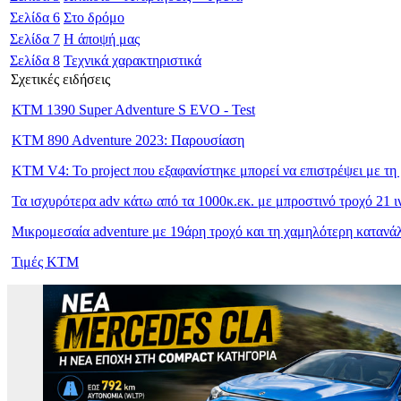
Σελίδα
6
Στο δρόμο
Σελίδα
7
Η άποψή μας
Σελίδα
8
Τεχνικά χαρακτηριστικά
Σχετικές ειδήσεις
ΚΤΜ 1390 Super Adventure S EVO - Test
KTM 890 Adventure 2023: Παρουσίαση
KTM V4: Το project που εξαφανίστηκε μπορεί να επιστρέψει με τη 
Τα ισχυρότερα adv κάτω από τα 1000κ.εκ. με μπροστινό τροχό 21 
Μικρομεσαία adventure με 19άρη τροχό και τη χαμηλότερη καταν
Τιμές KTM