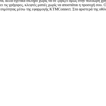
τητα, αλλά σχετικά σκληρό χωρίς να σε ζορίζει όμως στην πολύωρη χ
ι τις γρήγορες, κλεφτές ματιές χωρίς να αποσπάται η προσοχή σου. Ο 
νδεσιμότητας μέσω της εφαρμογής KTMConnect. Στα αριστερά της οθό