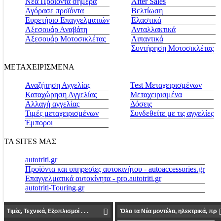
Νέα Προϊόντα σήμερα
Αfter Sales
Αγόρασε προϊόντα
Βελτίωση
Ευρετήριο Επαγγελματιών
Ελαστικά
Αξεσουάρ Αναβάτη
Ανταλλακτικά
Αξεσουάρ Μοτοσικλέτας
Λιπαντικά
Συντήρηση Μοτοσικλέτας
ΜΕΤΑΧΕΙΡΙΣΜΕΝΑ
Αναζήτηση Αγγελίας
Test Μεταχειρισμένων
Καταχώρηση Αγγελίας
Μεταχειρισμένα
Αλλαγή αγγελίας
Δόσεις
Τιμές μεταχειρισμένων
Συνδεθείτε με τις αγγελίες
Έμποροι
ΤΑ SITES ΜΑΣ
autotriti.gr
Προϊόντα και υπηρεσίες αυτοκινήτου - autoaccessories.gr
Επαγγελματικά αυτοκίνητα - pro.autotriti.gr
autotriti-Touring.gr