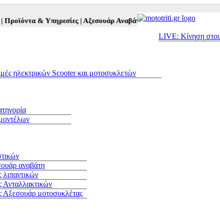
οϊόντα & Υπηρεσίες |
Αξεσουάρ Αναβάτη και Μοτοσυκλέτας |
Μεταχε
LIVE: Κίνηση στο
ιμές ηλεκτρικών Scooter και μοτοσυκλετών
ατηγορία
 μοντέλων
στικών
σουάρ αναβάτη
 λιπαντικών
ς Ανταλλακτικών
ς Αξεσουάρ μοτοσυκλέτας