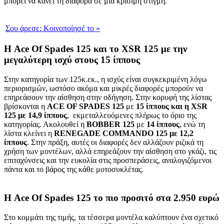
μπορεί να κάνει τη διαφορά σε μία κρίσιμη στιγμή.
Σου άρεσε:
Κοινοποίησέ το
»
Η Ace Of Spades 125 και το XSR 125 με την
μεγαλύτερη ισχύ στους 15 ίππους
Στην κατηγορία των 125κ.εκ., η ισχύς είναι συγκεκριμένη λόγω
περιορισμών, ωστόσο ακόμα και μικρές διαφορές μπορούν να
επηρεάσουν την αίσθηση στην οδήγηση. Στην κορυφή της λίστας
βρίσκονται η
ACE OF SPADES 125
με
15 ίππους και η XSR
125 με 14,9 ίππους
, εκμεταλλευόμενες πλήρως το όριο της
κατηγορίας. Ακολουθεί η
BOBBER 125
με
14 ίππους
, ενώ τη
λίστα κλείνει η
RENEGADE COMMANDO 125 με 12,2
ίππους
. Στην πράξη, αυτές οι διαφορές δεν αλλάζουν ριζικά τη
χρήση των μοντέλων, αλλά επηρεάζουν την αίσθηση στο γκάζι, τις
επιταχύνσεις και την ευκολία στις προσπεράσεις, αναλογιζόμενοι
πάντα και το βάρος της κάθε μοτοσυκλέτας.
Η Ace Of Spades 125 το πιο προσιτό στα 2.950 ευρώ
Στο κομμάτι της τιμής, τα τέσσερα μοντέλα καλύπτουν ένα σχετικό