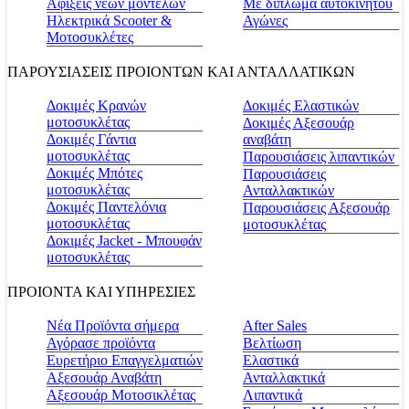
Αφίξεις νέων μοντέλων
Με δίπλωμα αυτοκινήτου
Ηλεκτρικά Scooter &
Αγώνες
Μοτοσυκλέτες
ΠΑΡΟΥΣΙΑΣΕΙΣ ΠΡΟΙΟΝΤΩΝ ΚΑΙ ΑΝΤΑΛΛΑΤΙΚΩΝ
Δοκιμές Κρανών
Δοκιμές Ελαστικών
μοτοσυκλέτας
Δοκιμές Αξεσουάρ
Δοκιμές Γάντια
αναβάτη
μοτοσυκλέτας
Παρουσιάσεις λιπαντικών
Δοκιμές Μπότες
Παρουσιάσεις
μοτοσυκλέτας
Ανταλλακτικών
Δοκιμές Παντελόνια
Παρουσιάσεις Αξεσουάρ
μοτοσυκλέτας
μοτοσυκλέτας
Δοκιμές Jacket - Μπουφάν
μοτοσυκλέτας
ΠΡΟΙΟΝΤΑ ΚΑΙ ΥΠΗΡΕΣΙΕΣ
Νέα Προϊόντα σήμερα
Αfter Sales
Αγόρασε προϊόντα
Βελτίωση
Ευρετήριο Επαγγελματιών
Ελαστικά
Αξεσουάρ Αναβάτη
Ανταλλακτικά
Αξεσουάρ Μοτοσικλέτας
Λιπαντικά