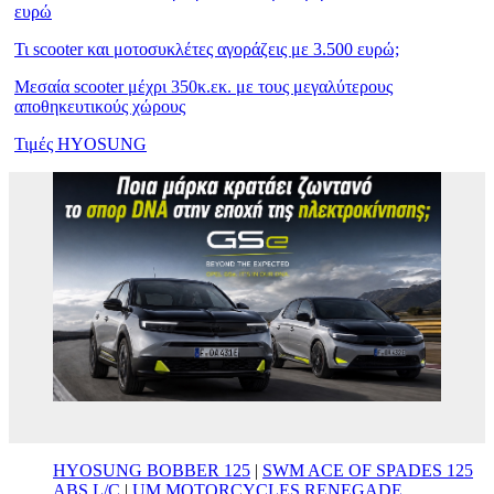
ευρώ
Τι scooter και μοτοσυκλέτες αγοράζεις με 3.500 ευρώ;
Μεσαία scooter μέχρι 350κ.εκ. με τους μεγαλύτερους
αποθηκευτικούς χώρους
Τιμές HYOSUNG
HYOSUNG BOBBER 125
|
SWM ACE OF SPADES 125
ABS L/C
|
UM MOTORCYCLES RENEGADE