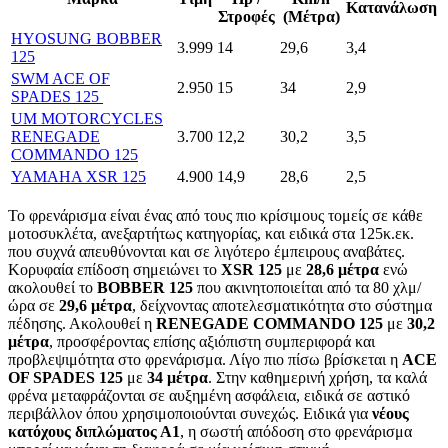
Κατανάλωση
Στροφές
(Μέτρα)
HYOSUNG BOBBER
3.999
14
29,6
3,4
125
SWM ACE OF
2.950
15
34
2,9
SPADES 125
UM MOTORCYCLES
RENEGADE
3.700
12,2
30,2
3,5
COMMANDO 125
YAMAHA XSR 125
4.900
14,9
28,6
2,5
Το φρενάρισμα είναι ένας από τους πιο κρίσιμους τομείς σε κάθε
μοτοσυκλέτα, ανεξαρτήτως κατηγορίας, και ειδικά στα 125κ.εκ.
που συχνά απευθύνονται και σε λιγότερο έμπειρους αναβάτες.
Κορυφαία επίδοση σημειώνει το
XSR 125
με
28,6 μέτρα
ενώ
ακολουθεί το
BOBBER 125
που ακινητοποιείται από τα 80 χλμ/
ώρα σε
29,6 μέτρα
, δείχνοντας αποτελεσματικότητα στο σύστημα
πέδησης. Ακολουθεί η
RENEGADE COMMANDO 125
με
30,2
μέτρα
, προσφέροντας επίσης αξιόπιστη συμπεριφορά και
προβλεψιμότητα στο φρενάρισμα. Λίγο πιο πίσω βρίσκεται η
ACE
OF SPADES 125
με
34 μέτρα
. Στην καθημερινή χρήση, τα καλά
φρένα μεταφράζονται σε αυξημένη ασφάλεια, ειδικά σε αστικό
περιβάλλον όπου χρησιμοποιούνται συνεχώς. Ειδικά για
νέους
κατόχους διπλώματος Α1
, η σωστή απόδοση στο φρενάρισμα