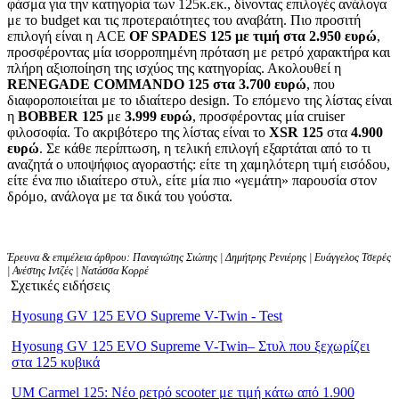
φάσμα για την κατηγορία των 125κ.εκ., δίνοντας επιλογές ανάλογα
με το budget και τις προτεραιότητες του αναβάτη. Πιο προσιτή
επιλογή είναι η ACE
OF SPADES 125 με τιμή στα 2.950 ευρώ
,
προσφέροντας μία ισορροπημένη πρόταση με ρετρό χαρακτήρα και
πλήρη αξιοποίηση της ισχύος της κατηγορίας. Ακολουθεί η
RENEGADE COMMANDO 125 στα 3.700 ευρώ
, που
διαφοροποιείται με το ιδιαίτερο design. Το επόμενο της λίστας είναι
η
BOBBER 125
με
3.999 ευρώ
, προσφέροντας μία cruiser
φιλοσοφία. Το ακριβότερο της λίστας είναι το
XSR 125
στα
4.900
ευρώ
. Σε κάθε περίπτωση, η τελική επιλογή εξαρτάται από το τι
αναζητά ο υποψήφιος αγοραστής: είτε τη χαμηλότερη τιμή εισόδου,
είτε ένα πιο ιδιαίτερο στυλ, είτε μία πιο «γεμάτη» παρουσία στον
δρόμο, ανάλογα με τα δικά του γούστα.
Έρευνα & επιμέλεια άρθρου: Παναγιώτης Σιώπης | Δημήτρης Ρενιέρης | Ευάγγελος Τσερές
| Ανέστης Ιντζές | Νατάσσα Κορρέ
Σχετικές ειδήσεις
Hyosung GV 125 EVO Supreme V-Twin - Test
Hyosung GV 125 EVO Supreme V-Twin– Στυλ που ξεχωρίζει
στα 125 κυβικά
UM Carmel 125: Νέο ρετρό scooter με τιμή κάτω από 1.900