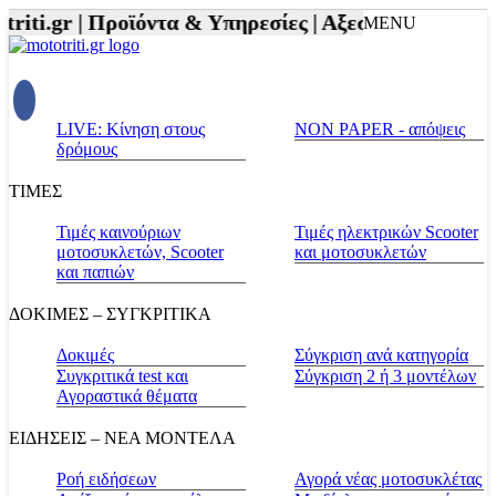
iti.gr |
Προϊόντα & Υπηρεσίες |
Αξεσουάρ Αναβάτη 
MENU
LIVE: Κίνηση στους
NON PAPER - απόψεις
δρόμους
ΤΙΜΕΣ
Τιμές καινούριων
Τιμές ηλεκτρικών Scooter
μοτοσυκλετών, Scooter
και μοτοσυκλετών
και παπιών
ΔΟΚΙΜΕΣ – ΣΥΓΚΡΙΤΙΚΑ
Δοκιμές
Σύγκριση ανά κατηγορία
Συγκριτικά test και
Σύγκριση 2 ή 3 μοντέλων
Αγοραστικά θέματα
ΕΙΔΗΣΕΙΣ – ΝΕΑ ΜΟΝΤΕΛΑ
Ροή ειδήσεων
Αγορά νέας μοτοσυκλέτας