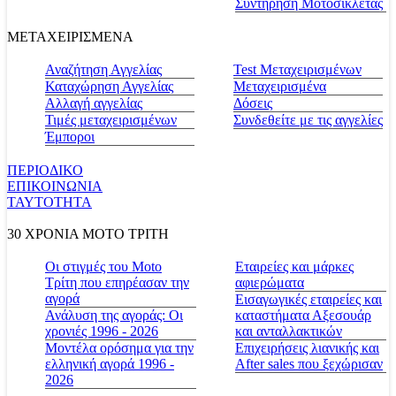
Συντήρηση Μοτοσικλέτας
ΜΕΤΑΧΕΙΡΙΣΜΕΝΑ
Αναζήτηση Αγγελίας
Test Μεταχειρισμένων
Καταχώρηση Αγγελίας
Μεταχειρισμένα
Αλλαγή αγγελίας
Δόσεις
Τιμές μεταχειρισμένων
Συνδεθείτε με τις αγγελίες
Έμποροι
ΠΕΡΙΟΔΙΚΟ
ΕΠΙΚΟΙΝΩΝΙΑ
ΤΑΥΤΟΤΗΤΑ
30 ΧΡΟΝΙΑ MOTO ΤΡΙΤΗ
Οι στιγμές του Moto
Εταιρείες και μάρκες
Τρίτη που επηρέασαν την
αφιερώματα
αγορά
Εισαγωγικές εταιρείες και
Ανάλυση της αγοράς: Οι
καταστήματα Αξεσουάρ
χρονιές 1996 - 2026
και ανταλλακτικών
Μοντέλα ορόσημα για την
Επιχειρήσεις λιανικής και
ελληνική αγορά 1996 -
After sales που ξεχώρισαν
2026