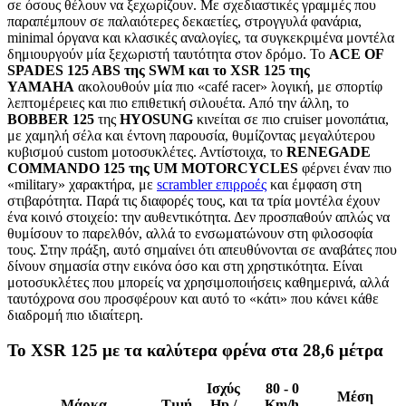
σε όσους θέλουν να ξεχωρίζουν. Με σχεδιαστικές γραμμές που
παραπέμπουν σε παλαιότερες δεκαετίες, στρογγυλά φανάρια,
minimal όργανα και κλασικές αναλογίες, τα συγκεκριμένα μοντέλα
δημιουργούν μία ξεχωριστή ταυτότητα στον δρόμο. Το
ACE OF
SPADES 125 ABS της SWM και το XSR 125 της
YAMAHA
ακολουθούν μία πιο «café racer» λογική, με σπορτίφ
λεπτομέρειες και πιο επιθετική σιλουέτα. Από την άλλη, το
BOBBER 125
της
HYOSUNG
κινείται σε πιο cruiser μονοπάτια,
με χαμηλή σέλα και έντονη παρουσία, θυμίζοντας μεγαλύτερου
κυβισμού custom μοτοσυκλέτες. Αντίστοιχα, το
RENEGADE
COMMANDO 125 της
UM MOTORCYCLES
φέρνει έναν πιο
«military» χαρακτήρα, με
scrambler επιρροές
και έμφαση στη
στιβαρότητα. Παρά τις διαφορές τους, και τα τρία μοντέλα έχουν
ένα κοινό στοιχείο: την αυθεντικότητα. Δεν προσπαθούν απλώς να
θυμίσουν το παρελθόν, αλλά το ενσωματώνουν στη φιλοσοφία
τους. Στην πράξη, αυτό σημαίνει ότι απευθύνονται σε αναβάτες που
δίνουν σημασία στην εικόνα όσο και στη χρηστικότητα. Είναι
μοτοσυκλέτες που μπορείς να χρησιμοποιήσεις καθημερινά, αλλά
ταυτόχρονα σου προσφέρουν και αυτό το «κάτι» που κάνει κάθε
διαδρομή πιο ιδιαίτερη.
Το XSR 125 με τα καλύτερα φρένα στα 28,6 μέτρα
Ισχύς
80 - 0
Μέση
Μάρκα
Τιμή
Hp /
Km/h