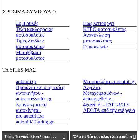
ΧΡΗΣΙΜΑ-ΣΥΜΒΟΥΛΕΣ
Συμβουλές
Πως λειτουργεί
Τέλη κυκλοφορίας
ΚΤΕΟ μοτοσυκλέτας
μοτοσυκλέτας
Ανακύκλωση
Τιμές διοδίων
μοτοσυκλέτας
μοτοσυκλέτας
Επικοινωνία
Μεταβίβαση
μοτοσυκλέτας
ΤΑ SITES ΜΑΣ
autotriti.gr
Μοτοσικλέτα - mototriti.gr
Προϊόντα και υπηρεσίες
Αγγελιες
αυτοκινήτου -
Μεταχειρισμένων -
autoaccessories.gr
autoaggelies.gr
Επαγγελματικά
4green.gr - ΓΛΙΤΩΣΤΕ
αυτοκίνητα -
ΛΕΦΤΑ από την ενέργεια
pro.autotriti.gr
autotriti-Touring.gr