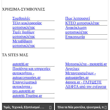
ΧΡΗΣΙΜΑ-ΣΥΜΒΟΥΛΕΣ
Συμβουλές
Πως λειτουργεί
Τέλη κυκλοφορίας
ΚΤΕΟ μοτοσυκλέτας
μοτοσυκλέτας
Ανακύκλωση
Τιμές διοδίων
μοτοσυκλέτας
μοτοσυκλέτας
Επικοινωνία
Μεταβίβαση
μοτοσυκλέτας
ΤΑ SITES ΜΑΣ
autotriti.gr
Μοτοσικλέτα - mototriti.gr
Προϊόντα και υπηρεσίες
Αγγελιες
αυτοκινήτου -
Μεταχειρισμένων -
autoaccessories.gr
autoaggelies.gr
Επαγγελματικά
4green.gr - ΓΛΙΤΩΣΤΕ
αυτοκίνητα -
ΛΕΦΤΑ από την ενέργεια
pro.autotriti.gr
autotriti-Touring.gr