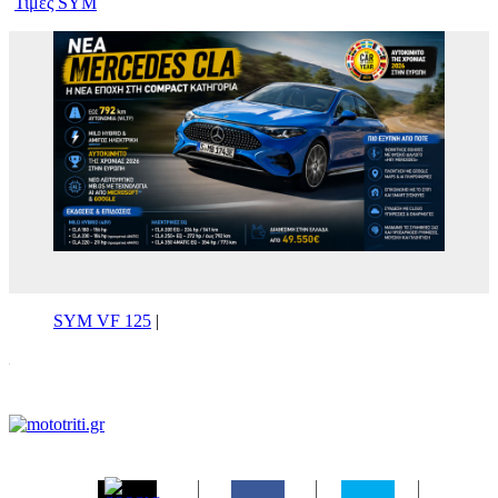
Τιμές SYM
SYM VF 125
|