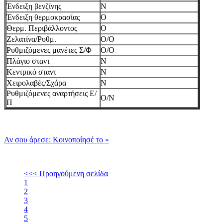
Ένδειξη βενζίνης
Ν
Ένδειξη θερμοκρασίας
Ο
Θερμ. Περιβάλλοντος
Ο
Ζελατίνα/Ρυθμ.
Ο/Ο
Ρυθμιζόμενες μανέτες Σ/Φ
Ο/Ο
Πλάγιο σταντ
Ν
Κεντρικό σταντ
Ν
Χειρολαβές/Σχάρα
Ν
Ρυθμιζόμενες αναρτήσεις Ε/
Ο/Ν
Π
Αν σου άρεσε: Κοινοποίησέ το
»
<<< Προηγούμενη σελίδα
1
2
3
4
5