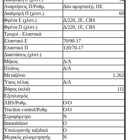
Αναρτήσεις Π/Ρυθμ.
Δύο αμορτισέρ, ΠΕ
Διαδρομή Π (χλστ.)
60
Φρένα Ε (χλστ.)
Δ/220, 2Ε, CBS
Φρένα Π (χλστ.)
Δ/220, 1Ε, CBS
Τροχοί - Ελαστικά
Ελαστικό Ε
70/90-17
Ελαστικό Π
120/70-17
Διαστάσεις (χλστ.)
Μήκος
Δ/Α
Πλάτος
Δ/Α
Μεταξόνιο
1.262
Ύψος σέλας
Δ/Α
Βάρος (κιλά)
111
Εξοπλισμός
ABS/Ρυθμ.
Ο/Ο
Traction control/Ρυθμ.
Ο/Ο
Στροφόμετρο
Ν
Immobilizer
Ο
Υπολογιστής ταξιδιού
Ο
Μερικός χιλιομετρητής
Ν