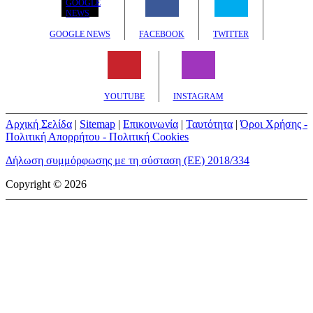
GOOGLE NEWS
FACEBOOK
TWITTER
YOUTUBE
INSTAGRAM
Αρχική Σελίδα
|
Sitemap
|
Επικοινωνία
|
Ταυτότητα
|
Όροι Χρήσης -
Πολιτική Απορρήτου - Πολιτική Cookies
Δήλωση συμμόρφωσης με τη σύσταση (ΕΕ) 2018/334
Copyright © 2026
mototriti.gr | Ταυτότητα
Επωνυμία Επιχείρησης:
AUTO ΤΡΙΤΗ ΑΕ
Έδρα - Γραφεία:
Λεωφόρος Αμαρουσίου 14 - Νέο Ηράκλειο,
Τ.Κ. 141 22
Νομική Μορφή:
ΕΚΔΟΤΙΚΗ ΕΤΑΙΡΕΙΑ
Α.Φ.Μ.:
998384177
Δ.Ο.Υ.:
ΚΕΦΟΔΕ