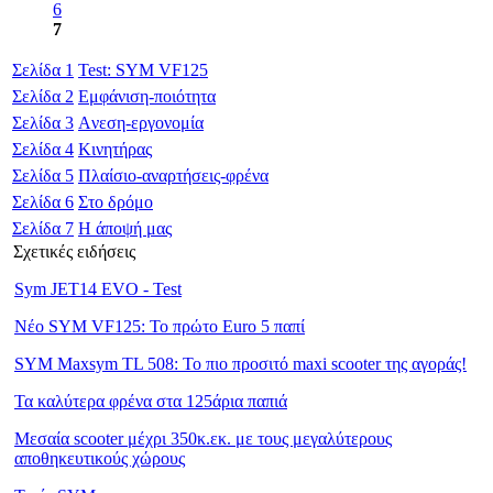
6
7
Σελίδα
1
Test:
SYM
VF125
Σελίδα
2
Εμφάνιση-ποιότητα
Σελίδα
3
Aνεση-εργονομία
Σελίδα
4
Κινητήρας
Σελίδα
5
Πλαίσιο-αναρτήσεις-φρένα
Σελίδα
6
Στο δρόμο
Σελίδα
7
Η άποψή μας
Σχετικές ειδήσεις
Sym JET14 EVO - Test
Νέο SYM VF125: Το πρώτο Euro 5 παπί
SYM Maxsym TL 508: Το πιο προσιτό maxi scooter της αγοράς!
Τα καλύτερα φρένα στα 125άρια παπιά
Μεσαία scooter μέχρι 350κ.εκ. με τους μεγαλύτερους
αποθηκευτικούς χώρους