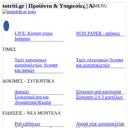
otriti.gr |
Προϊόντα & Υπηρεσίες |
Αξεσουάρ Αναβάτ
MENU
LIVE: Κίνηση στους
NON PAPER - απόψεις
δρόμους
ΤΙΜΕΣ
Τιμές καινούριων
Τιμές ηλεκτρικών Scooter
μοτοσυκλετών, Scooter
και μοτοσυκλετών
και παπιών
ΔΟΚΙΜΕΣ – ΣΥΓΚΡΙΤΙΚΑ
Δοκιμές
Σύγκριση ανά κατηγορία
Συγκριτικά test και
Σύγκριση 2 ή 3 μοντέλων
Αγοραστικά θέματα
ΕΙΔΗΣΕΙΣ – ΝΕΑ ΜΟΝΤΕΛΑ
Ροή ειδήσεων
Αγορά νέας μοτοσυκλέτας