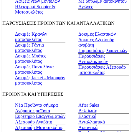
Αφίξεις νέων μοντέλων
Με δίπλωμα αυτοκινήτου
Ηλεκτρικά Scooter &
Αγώνες
Μοτοσυκλέτες
ΠΑΡΟΥΣΙΑΣΕΙΣ ΠΡΟΙΟΝΤΩΝ ΚΑΙ ΑΝΤΑΛΛΑΤΙΚΩΝ
Δοκιμές Κρανών
Δοκιμές Ελαστικών
μοτοσυκλέτας
Δοκιμές Αξεσουάρ
Δοκιμές Γάντια
αναβάτη
μοτοσυκλέτας
Παρουσιάσεις λιπαντικών
Δοκιμές Μπότες
Παρουσιάσεις
μοτοσυκλέτας
Ανταλλακτικών
Δοκιμές Παντελόνια
Παρουσιάσεις Αξεσουάρ
μοτοσυκλέτας
μοτοσυκλέτας
Δοκιμές Jacket - Μπουφάν
μοτοσυκλέτας
ΠΡΟΙΟΝΤΑ ΚΑΙ ΥΠΗΡΕΣΙΕΣ
Νέα Προϊόντα σήμερα
Αfter Sales
Αγόρασε προϊόντα
Βελτίωση
Ευρετήριο Επαγγελματιών
Ελαστικά
Αξεσουάρ Αναβάτη
Ανταλλακτικά
Αξεσουάρ Μοτοσικλέτας
Λιπαντικά