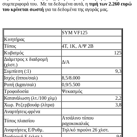
συμπεριφορά του. Με τα δεδομένα αυτά, η
τιμή των 2.260 ευρώ
του κρίνεται σωστή
για τα δεδομένα της αγοράς μας.
SYM VF125
Κινητήρας
Τύπος
4T, 1K, Α/Ψ 2Β
Κυβισμός
125
Διάμετρος x διαδρομή
Δ/Α
(χλστ.)
Συμπίεση (:1)
9,3
Ισχύς (ίπποι/σαλ)
8,5/8.000
Ροπή (kgm/σαλ)
0,9/5.500
Τροφοδοσία
Ψεκασμός
Κατανάλωση (λτ./100 χλμ)
2,2
Χωρ. Ρεζερβουάρ (λίτρα)
3,8
Αναρτήσεις-φρένα
Ατσάλινο τύπου
Τύπος πλαισίου
ραχοκοκαλιάς
Αναρτήσεις Ε/Ρυθμ.
Τηλ/κό πιρούνι 26 χλστ.
Διαδρομή Ε (χλστ.)
94