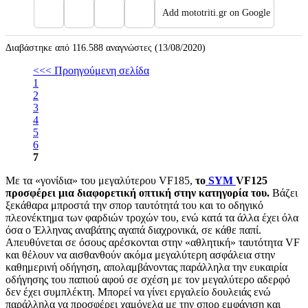
Add mototriti.gr on Google
Διαβάστηκε από 116.588 αναγνώστες (13/08/2020)
<<< Προηγούμενη σελίδα
1
2
3
4
5
6
7
Με τα «γονίδια» του μεγαλύτερου VF185,
το
SYM
VF125
προσφέρει μια διαφορετική οπτική στην κατηγορία του.
Βάζει
ξεκάθαρα μπροστά την σπορ ταυτότητά του και το οδηγικό
πλεονέκτημα των φαρδιών τροχών του, ενώ κατά τα άλλα έχει όλα
όσα ο Έλληνας αναβάτης αγαπά διαχρονικά, σε κάθε παπί.
Απευθύνεται σε όσους αρέσκονται στην «αθλητική» ταυτότητα VF
και θέλουν να αισθανθούν ακόμα μεγαλύτερη ασφάλεια στην
καθημερινή οδήγηση, απολαμβάνοντας παράλληλα την ευκαιρία
οδήγησης του παπιού αφού σε σχέση με τον μεγαλύτερο αδερφό
δεν έχει συμπλέκτη. Μπορεί να γίνει εργαλείο δουλειάς ενώ
παράλληλα να προσφέρει χαμόγελα με την σπορ εμφάνιση και