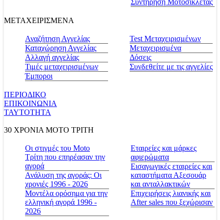
Συντήρηση Μοτοσικλέτας
ΜΕΤΑΧΕΙΡΙΣΜΕΝΑ
Αναζήτηση Αγγελίας
Test Μεταχειρισμένων
Καταχώρηση Αγγελίας
Μεταχειρισμένα
Αλλαγή αγγελίας
Δόσεις
Τιμές μεταχειρισμένων
Συνδεθείτε με τις αγγελίες
Έμποροι
ΠΕΡΙΟΔΙΚΟ
ΕΠΙΚΟΙΝΩΝΙΑ
ΤΑΥΤΟΤΗΤΑ
30 ΧΡΟΝΙΑ MOTO ΤΡΙΤΗ
Οι στιγμές του Moto
Εταιρείες και μάρκες
Τρίτη που επηρέασαν την
αφιερώματα
αγορά
Εισαγωγικές εταιρείες και
Ανάλυση της αγοράς: Οι
καταστήματα Αξεσουάρ
χρονιές 1996 - 2026
και ανταλλακτικών
Μοντέλα ορόσημα για την
Επιχειρήσεις λιανικής και
ελληνική αγορά 1996 -
After sales που ξεχώρισαν
2026