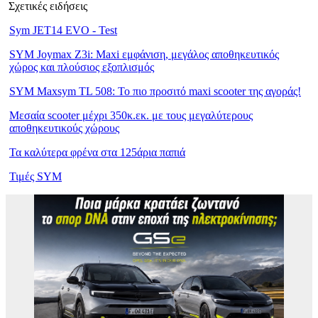
Σχετικές ειδήσεις
Sym JET14 EVO - Test
SYM Joymax Z3i: Maxi εμφάνιση, μεγάλος αποθηκευτικός
χώρος και πλούσιος εξοπλισμός
SYM Maxsym TL 508: Το πιο προσιτό maxi scooter της αγοράς!
Μεσαία scooter μέχρι 350κ.εκ. με τους μεγαλύτερους
αποθηκευτικούς χώρους
Τα καλύτερα φρένα στα 125άρια παπιά
Τιμές SYM