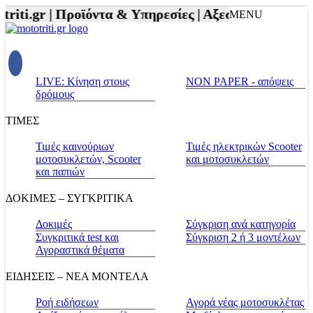
iti.gr |
Προϊόντα & Υπηρεσίες |
Αξεσουάρ Αναβάτη 
MENU
LIVE: Κίνηση στους
NON PAPER - απόψεις
δρόμους
ΤΙΜΕΣ
Τιμές καινούριων
Τιμές ηλεκτρικών Scooter
μοτοσυκλετών, Scooter
και μοτοσυκλετών
και παπιών
ΔΟΚΙΜΕΣ – ΣΥΓΚΡΙΤΙΚΑ
Δοκιμές
Σύγκριση ανά κατηγορία
Συγκριτικά test και
Σύγκριση 2 ή 3 μοντέλων
Αγοραστικά θέματα
ΕΙΔΗΣΕΙΣ – ΝΕΑ ΜΟΝΤΕΛΑ
Ροή ειδήσεων
Αγορά νέας μοτοσυκλέτας