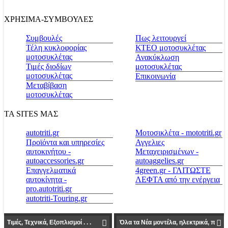
ΧΡΗΣΙΜΑ-ΣΥΜΒΟΥΛΕΣ
Συμβουλές
Πως λειτουργεί
Τέλη κυκλοφορίας
ΚΤΕΟ μοτοσυκλέτας
μοτοσυκλέτας
Ανακύκλωση
Τιμές διοδίων
μοτοσυκλέτας
μοτοσυκλέτας
Επικοινωνία
Μεταβίβαση
μοτοσυκλέτας
ΤΑ SITES ΜΑΣ
autotriti.gr
Μοτοσικλέτα - mototriti.gr
Προϊόντα και υπηρεσίες
Αγγελιες
αυτοκινήτου -
Μεταχειρισμένων -
autoaccessories.gr
autoaggelies.gr
Επαγγελματικά
4green.gr - ΓΛΙΤΩΣΤΕ
αυτοκίνητα -
ΛΕΦΤΑ από την ενέργεια
pro.autotriti.gr
autotriti-Touring.gr