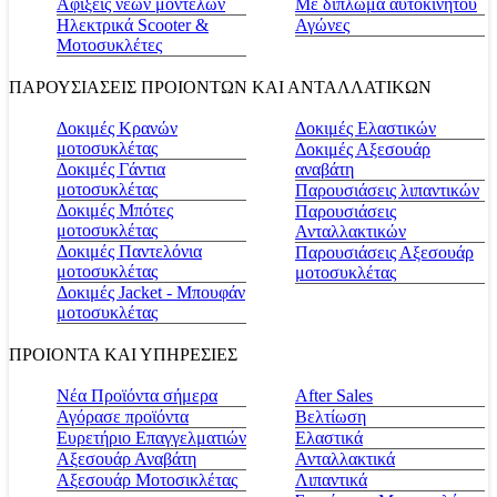
Αφίξεις νέων μοντέλων
Με δίπλωμα αυτοκινήτου
Ηλεκτρικά Scooter &
Αγώνες
Μοτοσυκλέτες
ΠΑΡΟΥΣΙΑΣΕΙΣ ΠΡΟΙΟΝΤΩΝ ΚΑΙ ΑΝΤΑΛΛΑΤΙΚΩΝ
Δοκιμές Κρανών
Δοκιμές Ελαστικών
μοτοσυκλέτας
Δοκιμές Αξεσουάρ
Δοκιμές Γάντια
αναβάτη
μοτοσυκλέτας
Παρουσιάσεις λιπαντικών
Δοκιμές Μπότες
Παρουσιάσεις
μοτοσυκλέτας
Ανταλλακτικών
Δοκιμές Παντελόνια
Παρουσιάσεις Αξεσουάρ
μοτοσυκλέτας
μοτοσυκλέτας
Δοκιμές Jacket - Μπουφάν
μοτοσυκλέτας
ΠΡΟΙΟΝΤΑ ΚΑΙ ΥΠΗΡΕΣΙΕΣ
Νέα Προϊόντα σήμερα
Αfter Sales
Αγόρασε προϊόντα
Βελτίωση
Ευρετήριο Επαγγελματιών
Ελαστικά
Αξεσουάρ Αναβάτη
Ανταλλακτικά
Αξεσουάρ Μοτοσικλέτας
Λιπαντικά