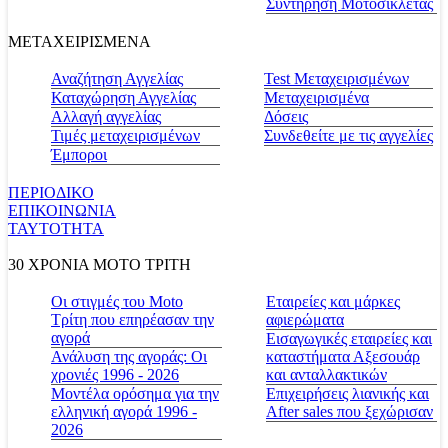
Συντήρηση Μοτοσικλέτας
ΜΕΤΑΧΕΙΡΙΣΜΕΝΑ
Αναζήτηση Αγγελίας
Test Μεταχειρισμένων
Καταχώρηση Αγγελίας
Μεταχειρισμένα
Αλλαγή αγγελίας
Δόσεις
Τιμές μεταχειρισμένων
Συνδεθείτε με τις αγγελίες
Έμποροι
ΠΕΡΙΟΔΙΚΟ
ΕΠΙΚΟΙΝΩΝΙΑ
ΤΑΥΤΟΤΗΤΑ
30 ΧΡΟΝΙΑ MOTO ΤΡΙΤΗ
Οι στιγμές του Moto
Εταιρείες και μάρκες
Τρίτη που επηρέασαν την
αφιερώματα
αγορά
Εισαγωγικές εταιρείες και
Ανάλυση της αγοράς: Οι
καταστήματα Αξεσουάρ
χρονιές 1996 - 2026
και ανταλλακτικών
Μοντέλα ορόσημα για την
Επιχειρήσεις λιανικής και
ελληνική αγορά 1996 -
After sales που ξεχώρισαν
2026