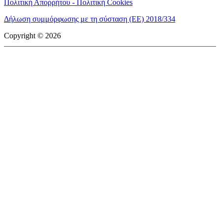
Πολιτική Απορρήτου - Πολιτική Cookies
Δήλωση συμμόρφωσης με τη σύσταση (ΕΕ) 2018/334
Copyright © 2026
mototriti.gr | Ταυτότητα
Επωνυμία Επιχείρησης:
AUTO ΤΡΙΤΗ ΑΕ
Έδρα - Γραφεία:
Λεωφόρος Αμαρουσίου 14 - Νέο Ηράκλειο,
Τ.Κ. 141 22
Νομική Μορφή:
ΕΚΔΟΤΙΚΗ ΕΤΑΙΡΕΙΑ
Α.Φ.Μ.:
998384177
Δ.Ο.Υ.:
ΚΕΦΟΔΕ
Στοιχεία Επικοινωνίας:
E-mail:
info@mototriti.gr
Τηλέφωνο:
211 1085500
Ιστοσελίδα:
www.mototriti.gr
Διοικητικά Στελέχη
Ιδιοκτήτες & Κύριοι Μέτοχοι:
Δανάη Τριανταφύλλη – Δάφνη
Τριανταφύλλη
Νόμιμος εκπρόσωπος - Διευθυντής:
Νίκος Καρανάσιος
Διευθυντής σύνταξης:
Παναγιώτης Σιώπης
Διαχειριστής ονόματος τομέα:
ΑUTO ΤΡΙΤΗ Α.Ε.