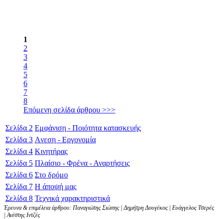
1
2
3
4
5
6
7
8
Επόμενη σελίδα άρθρου >>>
Σελίδα
2
Εμφάνιση - Ποιότητα κατασκευής
Σελίδα
3
Aνεση - Εργονομία
Σελίδα
4
Κινητήρας
Σελίδα
5
Πλαίσιο - Φρένα - Αναρτήσεις
Σελίδα
6
Στο δρόμο
Σελίδα
7
Η άποψή μας
Σελίδα
8
Τεχνικά χαρακτηριστικά
Έρευνα & επιμέλεια άρθρου: Παναγιώτης Σιώπης | Δημήτρη Δουγέκος | Ευάγγελος Τσερές
| Ανέστης Ιντζές