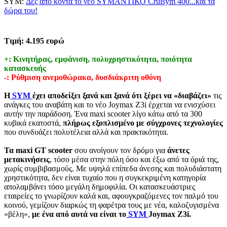
SYM:
Δες από κοντά το νέο SYMΑΝΤΙΚΟ Cruisym 400...και τα
δώρα του!
Τιμή: 4.195 ευρώ
+
: Κινητήρας, εμφάνιση, πολυχρηστικότητα, ποιότητα
κατασκευής
-
: Ρύθμιση ανεμοθώρακα, δυσδιάκριτη οθόνη
Η
SYM
έχει αποδείξει ξανά και ξανά ότι ξέρει να «διαβάζει»
τις
ανάγκες του αναβάτη και το νέο Joymax Z3i έρχεται να ενισχύσει
αυτήν την παράδοση. Ένα maxi scooter λίγο κάτω από τα 300
κυβικά εκατοστά,
πλήρως εξοπλισμένο με σύγχρονες τεχνολογίες
που συνδυάζει πολυτέλεια αλλά και πρακτικότητα.
Τα maxi GT scooter
σου ανοίγουν τον δρόμο για
άνετες
μετακινήσεις
, τόσο μέσα στην πόλη όσο και έξω από τα όριά της,
χωρίς συμβιβασμούς. Με υψηλά επίπεδα άνεσης και πολυδιάστατη
χρηστικότητα, δεν είναι τυχαίο που η συγκεκριμένη κατηγορία
απολαμβάνει τόσο μεγάλη δημοφιλία. Οι κατασκευάστριες
εταιρείες το γνωρίζουν καλά και, αφουγκραζόμενες τον παλμό του
κοινού, γεμίζουν διαρκώς τη φαρέτρα τους με νέα, καλοζυγισμένα
«βέλη»,
με ένα από αυτά να είναι το
SYM
Joymax Z3i.