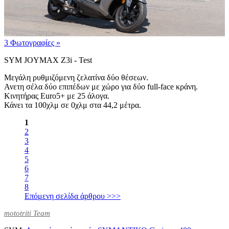
3 Φωτογραφίες
»
SYM JOYMAX Z3i - Test
Μεγάλη ρυθμιζόμενη ζελατίνα δύο θέσεων.
Ανετη σέλα δύο επιπέδων με χώρο για δύο full-face κράνη.
Κινητήρας Euro5+ με 25 άλογα.
Κάνει τα 100χλμ σε 0χλμ στα 44,2 μέτρα.
1
2
3
4
5
6
7
8
Επόμενη σελίδα άρθρου >>>
mototriti Team