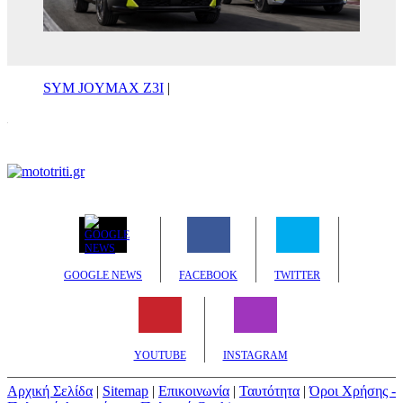
SYM JOYMAX Z3I
|
GOOGLE NEWS
FACEBOOK
TWITTER
YOUTUBE
INSTAGRAM
Αρχική Σελίδα
|
Sitemap
|
Επικοινωνία
|
Ταυτότητα
|
Όροι Χρήσης -