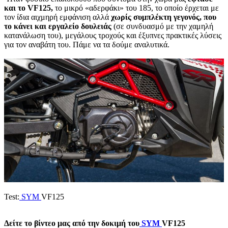
και το VF125,
το μικρό «αδερφάκι» του 185, το οποίο έρχεται με
τον ίδια αιχμηρή εμφάνιση αλλά
χωρίς συμπλέκτη γεγονός, που
το κάνει και εργαλείο δουλειάς
(σε συνδυασμό με την χαμηλή
κατανάλωση του), μεγάλους τροχούς και έξυπνες πρακτικές λύσεις
για τον αναβάτη του. Πάμε να τα δούμε αναλυτικά.
Test:
SYM
VF125
Δείτε το βίντεο μας από την δοκιμή του
SYM
VF125