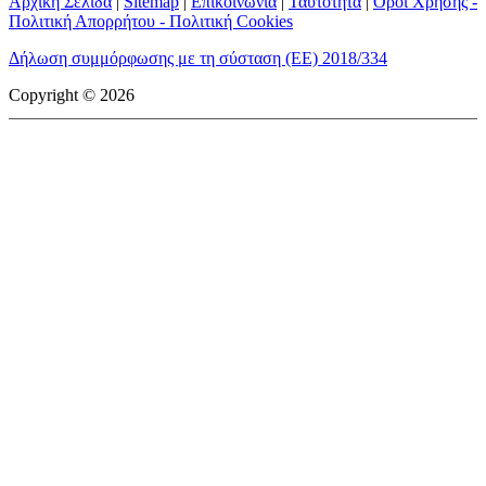
Αρχική Σελίδα
|
Sitemap
|
Επικοινωνία
|
Ταυτότητα
|
Όροι Χρήσης -
Πολιτική Απορρήτου - Πολιτική Cookies
Δήλωση συμμόρφωσης με τη σύσταση (ΕΕ) 2018/334
Copyright © 2026
mototriti.gr | Ταυτότητα
Επωνυμία Επιχείρησης:
AUTO ΤΡΙΤΗ ΑΕ
Έδρα - Γραφεία:
Λεωφόρος Αμαρουσίου 14 - Νέο Ηράκλειο,
Τ.Κ. 141 22
Νομική Μορφή:
ΕΚΔΟΤΙΚΗ ΕΤΑΙΡΕΙΑ
Α.Φ.Μ.:
998384177
Δ.Ο.Υ.:
ΚΕΦΟΔΕ
Στοιχεία Επικοινωνίας:
E-mail:
info@mototriti.gr
Τηλέφωνο:
211 1085500
Ιστοσελίδα:
www.mototriti.gr
Διοικητικά Στελέχη
Ιδιοκτήτες & Κύριοι Μέτοχοι:
Δανάη Τριανταφύλλη – Δάφνη
Τριανταφύλλη
Νόμιμος εκπρόσωπος - Διευθυντής:
Νίκος Καρανάσιος
Διευθυντής σύνταξης:
Παναγιώτης Σιώπης