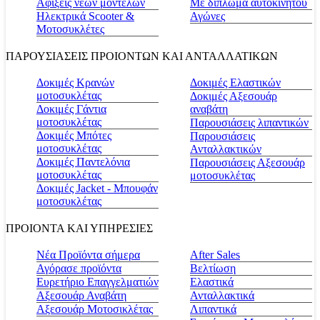
Αφίξεις νέων μοντέλων
Με δίπλωμα αυτοκινήτου
Ηλεκτρικά Scooter &
Αγώνες
Μοτοσυκλέτες
ΠΑΡΟΥΣΙΑΣΕΙΣ ΠΡΟΙΟΝΤΩΝ ΚΑΙ ΑΝΤΑΛΛΑΤΙΚΩΝ
Δοκιμές Κρανών
Δοκιμές Ελαστικών
μοτοσυκλέτας
Δοκιμές Αξεσουάρ
Δοκιμές Γάντια
αναβάτη
μοτοσυκλέτας
Παρουσιάσεις λιπαντικών
Δοκιμές Μπότες
Παρουσιάσεις
μοτοσυκλέτας
Ανταλλακτικών
Δοκιμές Παντελόνια
Παρουσιάσεις Αξεσουάρ
μοτοσυκλέτας
μοτοσυκλέτας
Δοκιμές Jacket - Μπουφάν
μοτοσυκλέτας
ΠΡΟΙΟΝΤΑ ΚΑΙ ΥΠΗΡΕΣΙΕΣ
Νέα Προϊόντα σήμερα
Αfter Sales
Αγόρασε προϊόντα
Βελτίωση
Ευρετήριο Επαγγελματιών
Ελαστικά
Αξεσουάρ Αναβάτη
Ανταλλακτικά
Αξεσουάρ Μοτοσικλέτας
Λιπαντικά