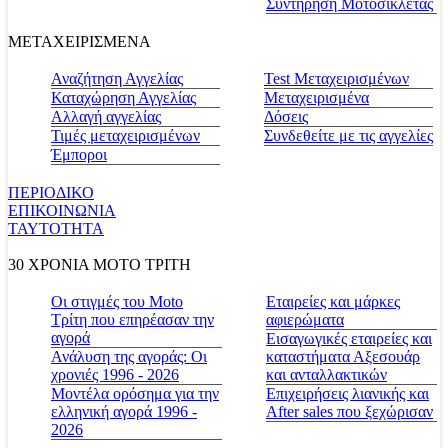
Συντήρηση Μοτοσικλέτας
ΜΕΤΑΧΕΙΡΙΣΜΕΝΑ
Αναζήτηση Αγγελίας
Test Μεταχειρισμένων
Καταχώρηση Αγγελίας
Μεταχειρισμένα
Αλλαγή αγγελίας
Δόσεις
Τιμές μεταχειρισμένων
Συνδεθείτε με τις αγγελίες
Έμποροι
ΠΕΡΙΟΔΙΚΟ
ΕΠΙΚΟΙΝΩΝΙΑ
ΤΑΥΤΟΤΗΤΑ
30 ΧΡΟΝΙΑ MOTO ΤΡΙΤΗ
Οι στιγμές του Moto
Εταιρείες και μάρκες
Τρίτη που επηρέασαν την
αφιερώματα
αγορά
Εισαγωγικές εταιρείες και
Ανάλυση της αγοράς: Οι
καταστήματα Αξεσουάρ
χρονιές 1996 - 2026
και ανταλλακτικών
Μοντέλα ορόσημα για την
Επιχειρήσεις λιανικής και
ελληνική αγορά 1996 -
After sales που ξεχώρισαν
2026