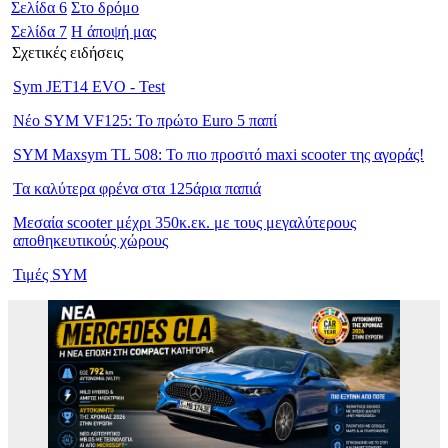
Σελίδα
6
Στο δρόμο
Σελίδα
7
Η άποψή μας
Σχετικές ειδήσεις
Sym JET14 EVO - Test
Νέο SYM VF125: Το πρώτο Euro 5 παπί
SYM Maxsym TL 508: Το πιο προσιτό maxi scooter της αγοράς!
Τα καλύτερα φρένα στα 125άρια παπιά
Μεσαία scooter μέχρι 350κ.εκ. με τους μεγαλύτερους
αποθηκευτικούς χώρους
Τιμές SYM