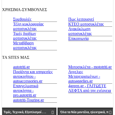
ΧΡΗΣΙΜΑ-ΣΥΜΒΟΥΛΕΣ
Συμβουλές
Πως λειτουργεί
Τέλη κυκλοφορίας
ΚΤΕΟ μοτοσυκλέτας
μοτοσυκλέτας
Ανακύκλωση
Τιμές διοδίων
μοτοσυκλέτας
μοτοσυκλέτας
Επικοινωνία
Μεταβίβαση
μοτοσυκλέτας
ΤΑ SITES ΜΑΣ
autotriti.gr
Μοτοσικλέτα - mototriti.gr
Προϊόντα και υπηρεσίες
Αγγελιες
αυτοκινήτου -
Μεταχειρισμένων -
autoaccessories.gr
autoaggelies.gr
Επαγγελματικά
4green.gr - ΓΛΙΤΩΣΤΕ
αυτοκίνητα -
ΛΕΦΤΑ από την ενέργεια
pro.autotriti.gr
autotriti-Touring.gr