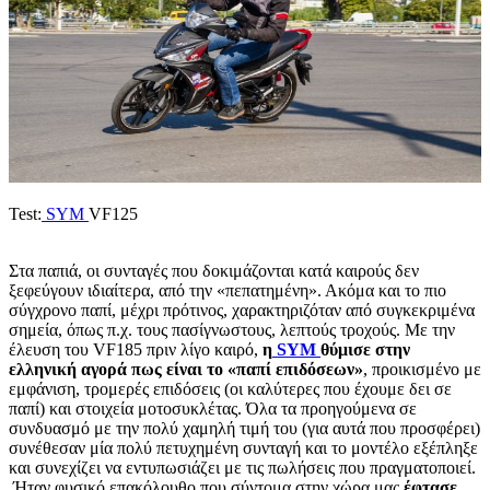
Test:
SYM
VF125
Στα παπιά, οι συνταγές που δοκιμάζονται κατά καιρούς δεν
ξεφεύγουν ιδιαίτερα, από την «πεπατημένη». Ακόμα και το πιο
σύγχρονο παπί, μέχρι πρότινος, χαρακτηριζόταν από συγκεκριμένα
σημεία, όπως π.χ. τους πασίγνωστους, λεπτούς τροχούς. Με την
έλευση του VF185 πριν λίγο καιρό,
η
SYM
θύμισε στην
ελληνική αγορά πως είναι το «παπί επιδόσεων»
, προικισμένο με
εμφάνιση, τρομερές επιδόσεις (οι καλύτερες που έχουμε δει σε
παπί) και στοιχεία μοτοσυκλέτας. Όλα τα προηγούμενα σε
συνδυασμό με την πολύ χαμηλή τιμή του (για αυτά που προσφέρει)
συνέθεσαν μία πολύ πετυχημένη συνταγή και το μοντέλο εξέπληξε
και συνεχίζει να εντυπωσιάζει με τις πωλήσεις που πραγματοποιεί.
Ήταν φυσικό επακόλουθο που σύντομα στην χώρα μας
έφτασε