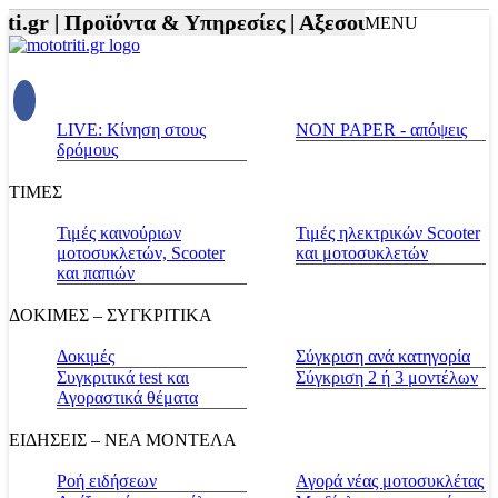
gr |
Προϊόντα & Υπηρεσίες |
Αξεσουάρ Αναβάτη και
MENU
LIVE: Κίνηση στους
NON PAPER - απόψεις
δρόμους
ΤΙΜΕΣ
Τιμές καινούριων
Τιμές ηλεκτρικών Scooter
μοτοσυκλετών, Scooter
και μοτοσυκλετών
και παπιών
ΔΟΚΙΜΕΣ – ΣΥΓΚΡΙΤΙΚΑ
Δοκιμές
Σύγκριση ανά κατηγορία
Συγκριτικά test και
Σύγκριση 2 ή 3 μοντέλων
Αγοραστικά θέματα
ΕΙΔΗΣΕΙΣ – ΝΕΑ ΜΟΝΤΕΛΑ
Ροή ειδήσεων
Αγορά νέας μοτοσυκλέτας