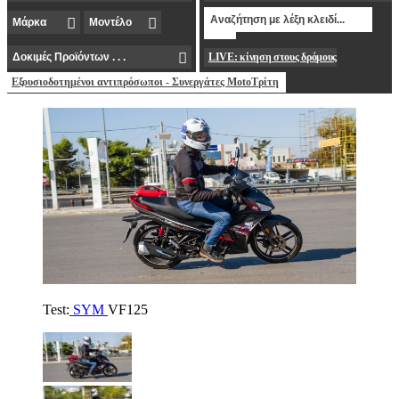
LIVE: κίνηση στους δρόμους
Εξουσιοδοτημένοι αντιπρόσωποι - Συνεργάτες MotoΤρίτη
Test:
SYM
VF125