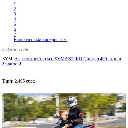
1
2
3
4
5
6
7
Επόμενη σελίδα άρθρου >>>
mototriti Team
SYM:
Δες από κοντά το νέο SYMΑΝΤΙΚΟ Cruisym 400...και τα
δώρα του!
Τιμή:
2.495 ευρώ