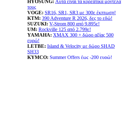
HYOSUNG:
Αυτά είναι τα κορεάτικα μοντέλα
τους
VOGE:
SR16, SR1, SR3 με 300ε έκπτωση!
KTM:
390 Adventure R 2026, δες το εδώ!
SUZUKI:
V-Strom 800 από 9.895ε!
UM:
Rockville 125 από 2.799ε!
YAMAHA
:
XMAX 300 + δώρο αξίας 500
ευρώ!
LETBE:
Island & Velocity με δώρο SHAD
SH33
KYMCO:
Summer Offers έως -200 ευρώ!
BENELLI:
TRK702X...Ταξίδι δίχως όρια!
HONDA:
Summer Offer! ADV 350 όφελος έως
550ε
ESF:
Νέα μοντέλα TAILG
EMOOV:
Ανακαλύψτε τα ηλεκτρικά οχήματα
Emoov!
HUSQVARNA:
Vitpilen 401! Με νέο κινητήρα
LIFAN:
LF125...απόκτησε το με 1.799ε!
ΠΡΟΙΟΝΤΑ: ΝΕΕΣ ΤΙΜΕΣ -
ΠΡΟΣΦΟΡΕΣ
ANORAK:
Βρες την ιδανική ασφάλεια!