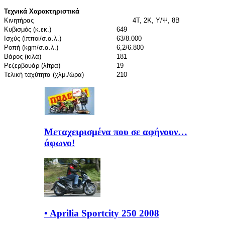
Τεχνικά Χαρακτηριστικά
Κινητήρας
4Τ, 2Κ, Υ/Ψ, 8Β
Κυβισμός (κ.εκ.)
649
Ισχύς (ίπποι/σ.α.λ.)
63/8.000
Ροπή (kgm/σ.α.λ.)
6,2/6.800
Βάρος (κιλά)
181
Ρεζερβουάρ (λίτρα)
19
Τελική ταχύτητα (χλμ./ώρα)
210
Μεταχειρισμένα που σε αφήνουν…
άφωνο!
• Aprilia Sportcity 250 2008