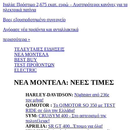
Ιταλία: Πρόστιμο 2,675 εκατ. ευρώ – Αυστηρότεροι κανόνες για τα
ηλεκτρικά πατίνια
Βρες εξουσιοδοτημένο συνεργείο
Αγόρασε νέα προϊόντα και ανταλλακτικά
περισσότερα »
ΤΕΛΕΥΤΑΙΕΣ ΕΙΔΗΣΕΙΣ
ΝΕΑ ΜΟΝΤΕΛΑ
BEST BUY
TEST ΠΡΟΪΟΝΤΩΝ
ELECTRIC
ΝΕΑ ΜΟΝΤΕΛΑ: ΝΕΕΣ ΤΙΜΕΣ
HARLEY-DAVIDSON:
Nightster από 236ε
τον μήνα!
QJMOTOR :
Το QJMOTOR SQ 350 με TEST
RIDE σε όλη την Ελλάδα!
SYM:
CRUiSYM 400 - Στο αστερισμό της
πολυτέλειας!
APRILIA:
SR GT 400...Έτοιμο για όλα!