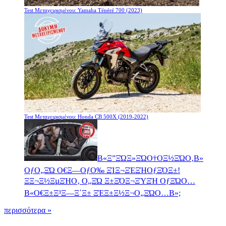
Test Μεταχειρισμένου: Yamaha Ténéré 700 (2023)
Test Μεταχειρισμένου: Honda CB 500X (2019-2022)
Β«Ξ”ΞΏΞ»ΞΏΟ†ΟΞ½ΞΏΟ‚Β»
ΟƒΟ„ΞΏ Ο€Ξ―ΟƒΟ‰ ΞΊΞ¬ΞΈΞΉΟƒΞΌΞ±!
ΞΞ¬Ξ½ΞµΞΉΟ‚ Ο„ΞΏ Ξ±ΞΌΞ¬ΞΎΞΉ ΟƒΞΏΟ…
Β«Ο€Ξ±Ξ³Ξ―Ξ΄Ξ± ΞΈΞ±Ξ½Ξ¬Ο„ΞΏΟ…Β»;
περισσότερα »