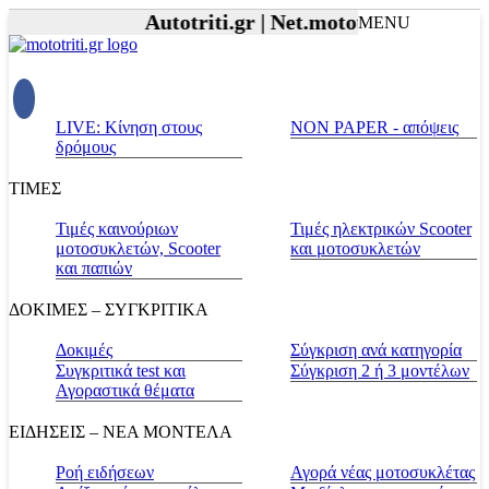
Autotriti.gr |
Net.mototriti.gr |
Προϊόντ
MENU
LIVE: Κίνηση στους
NON PAPER - απόψεις
δρόμους
ΤΙΜΕΣ
Τιμές καινούριων
Τιμές ηλεκτρικών Scooter
μοτοσυκλετών, Scooter
και μοτοσυκλετών
και παπιών
ΔΟΚΙΜΕΣ – ΣΥΓΚΡΙΤΙΚΑ
Δοκιμές
Σύγκριση ανά κατηγορία
Συγκριτικά test και
Σύγκριση 2 ή 3 μοντέλων
Αγοραστικά θέματα
ΕΙΔΗΣΕΙΣ – ΝΕΑ ΜΟΝΤΕΛΑ
Ροή ειδήσεων
Αγορά νέας μοτοσυκλέτας