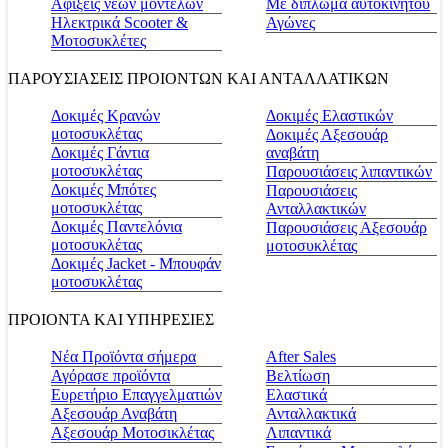
Αφίξεις νέων μοντέλων
Με δίπλωμα αυτοκινήτου
Ηλεκτρικά Scooter &
Αγώνες
Μοτοσυκλέτες
ΠΑΡΟΥΣΙΑΣΕΙΣ ΠΡΟΙΟΝΤΩΝ ΚΑΙ ΑΝΤΑΛΛΑΤΙΚΩΝ
Δοκιμές Κρανών
Δοκιμές Ελαστικών
μοτοσυκλέτας
Δοκιμές Αξεσουάρ
Δοκιμές Γάντια
αναβάτη
μοτοσυκλέτας
Παρουσιάσεις λιπαντικών
Δοκιμές Μπότες
Παρουσιάσεις
μοτοσυκλέτας
Ανταλλακτικών
Δοκιμές Παντελόνια
Παρουσιάσεις Αξεσουάρ
μοτοσυκλέτας
μοτοσυκλέτας
Δοκιμές Jacket - Μπουφάν
μοτοσυκλέτας
ΠΡΟΙΟΝΤΑ ΚΑΙ ΥΠΗΡΕΣΙΕΣ
Νέα Προϊόντα σήμερα
Αfter Sales
Αγόρασε προϊόντα
Βελτίωση
Ευρετήριο Επαγγελματιών
Ελαστικά
Αξεσουάρ Αναβάτη
Ανταλλακτικά
Αξεσουάρ Μοτοσικλέτας
Λιπαντικά