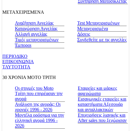
Συντήρηση Μοτοσικλέτας
ΜΕΤΑΧΕΙΡΙΣΜΕΝΑ
Αναζήτηση Αγγελίας
Test Μεταχειρισμένων
Καταχώρηση Αγγελίας
Μεταχειρισμένα
Αλλαγή αγγελίας
Δόσεις
Τιμές μεταχειρισμένων
Συνδεθείτε με τις αγγελίες
Έμποροι
ΠΕΡΙΟΔΙΚΟ
ΕΠΙΚΟΙΝΩΝΙΑ
ΤΑΥΤΟΤΗΤΑ
30 ΧΡΟΝΙΑ MOTO ΤΡΙΤΗ
Οι στιγμές του Moto
Εταιρείες και μάρκες
Τρίτη που επηρέασαν την
αφιερώματα
αγορά
Εισαγωγικές εταιρείες και
Ανάλυση της αγοράς: Οι
καταστήματα Αξεσουάρ
χρονιές 1996 - 2026
και ανταλλακτικών
Μοντέλα ορόσημα για την
Επιχειρήσεις λιανικής και
ελληνική αγορά 1996 -
After sales που ξεχώρισαν
2026