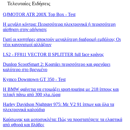
Τελευταίες Ειδήσεις
QJMOTOR ATR 200X Top Box - Test
Η μεγάλη κόντρα: Περισσότερα ηλεκτρονικά ή περισσότερη
αίσθηση στην οδήγηση;
Γιατί οι κινητήρες αποκτούν μεγαλύτερη διαδρομή εμβόλου; Οι
νέοι κανονισμοί αλλάζουν
LS2 - FF811 VECTOR II SPLITTER full face κράνος
Dunlop ScootSmart 2: Κρατάει περισσότερο και φρενάρει
καλύτερο στο βρεγμένο
Kymco Downtown GT 350 - Test
Η BMW φαίνετια να ετοιμάζει sport-touring με 218 ίππους και
τελική πάνω από 300 χλμ./ώρα
Harley Davidson Nightster 975: Με V2 91 ίππων και όλα τα
ηλεκτρονικά καλούδια
Καύσωνας και μοτοσυκλέτα: Πώς να προστατέψετε τα ελαστικά
από φθορά και βλάβες