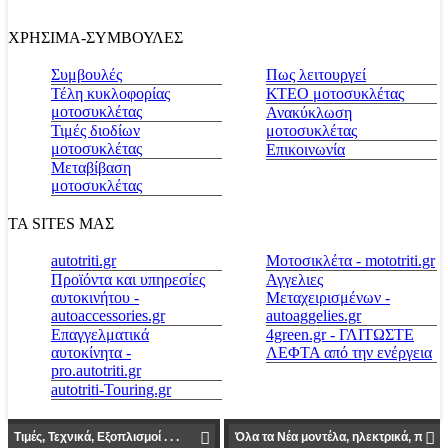
ΧΡΗΣΙΜΑ-ΣΥΜΒΟΥΛΕΣ
Συμβουλές
Πως λειτουργεί
Τέλη κυκλοφορίας
ΚΤΕΟ μοτοσυκλέτας
μοτοσυκλέτας
Ανακύκλωση
Τιμές διοδίων
μοτοσυκλέτας
μοτοσυκλέτας
Επικοινωνία
Μεταβίβαση
μοτοσυκλέτας
ΤΑ SITES ΜΑΣ
autotriti.gr
Μοτοσικλέτα - mototriti.gr
Προϊόντα και υπηρεσίες
Αγγελιες
αυτοκινήτου -
Μεταχειρισμένων -
autoaccessories.gr
autoaggelies.gr
Επαγγελματικά
4green.gr - ΓΛΙΤΩΣΤΕ
αυτοκίνητα -
ΛΕΦΤΑ από την ενέργεια
pro.autotriti.gr
autotriti-Touring.gr