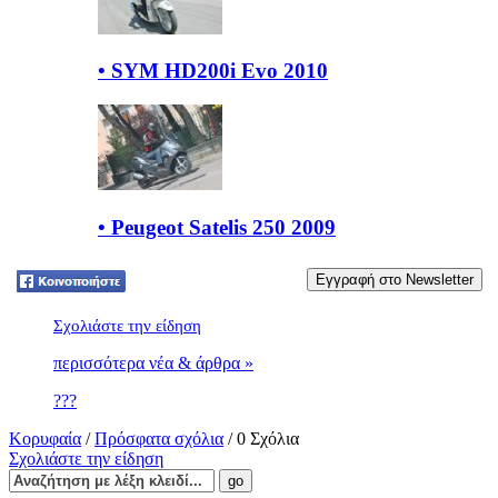
• SYM HD200i Evo 2010
• Peugeot Satelis 250 2009
Tweet
Σχολιάστε την είδηση
περισσότερα νέα & άρθρα »
???
Κορυφαία
/
Πρόσφατα σχόλια
/ 0 Σχόλια
Σχολιάστε την είδηση