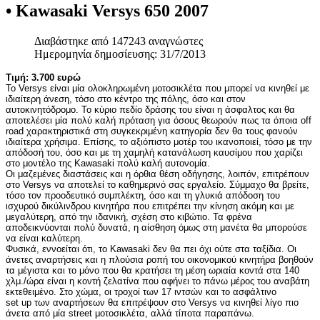
• Kawasaki Versys 650 2007
Διαβάστηκε από 147243 αναγνώστες
Ημερομηνία δημοσίευσης: 31/7/2013
Τιμή:
3.700 ευρώ
Το Versys είναι μία ολοκληρωμένη μοτοσικλέτα που μπορεί να κινηθεί με
ιδιαίτερη άνεση, τόσο στο κέντρο της πόλης, όσο και στον
αυτοκινητόδρομο. Το κύριο πεδίο δράσης του είναι η άσφαλτος και θα
αποτελέσει μία πολύ καλή πρόταση για όσους θεωρούν πως τα όποια off
road χαρακτηριστικά στη συγκεκριμένη κατηγορία δεν θα τους φανούν
ιδιαίτερα χρήσιμα. Επίσης, το αξιόπιστο μοτέρ του ικανοποιεί, τόσο με την
απόδοσή του, όσο και με τη χαμηλή κατανάλωση καυσίμου που χαρίζει
στο μοντέλο της Kawasaki πολύ καλή αυτονομία.
Οι μαζεμένες διαστάσεις και η όρθια θέση οδήγησης, λοιπόν, επιτρέπουν
στο Versys να αποτελεί το καθημερινό σας εργαλείο. Σύμμαχο θα βρείτε,
τόσο τον προοδευτικό συμπλέκτη, όσο και τη γλυκιά απόδοση του
ισχυρού δικύλινδρου κινητήρα που επιτρέπει την κίνηση ακόμη και με
μεγαλύτερη, από την ιδανική, σχέση στο κιβώτιο. Τα φρένα
αποδεικνύονται πολύ δυνατά, η αίσθηση όμως στη μανέτα θα μπορούσε
να είναι καλύτερη.
Φυσικά, εννοείται ότι, το Kawasaki δεν θα πει όχι ούτε στα ταξίδια. Οι
άνετες αναρτήσεις και η πλούσια ροπή του οικονομικού κινητήρα βοηθούν
τα μέγιστα και το μόνο που θα κρατήσει τη μέση ωριαία κοντά στα 140
χλμ./ώρα είναι η κοντή ζελατίνα που αφήνει το πάνω μέρος του αναβάτη
εκτεθειμένο. Στο χώμα, οι τροχοί των 17 ιντσών και το ασφάλτινο
set up των αναρτήσεων θα επιτρέψουν στο Versys να κινηθεί λίγο πιο
άνετα από μία street μοτοσικλέτα, αλλά τίποτα παραπάνω.