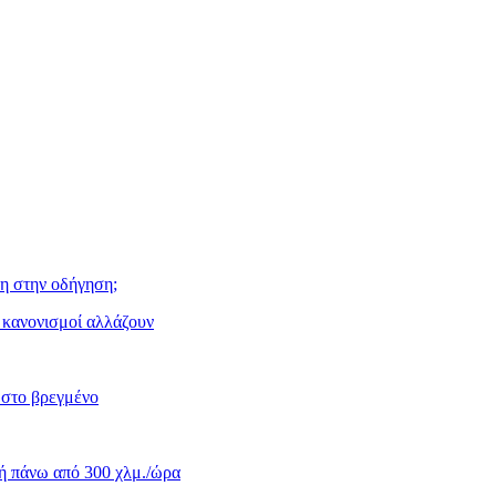
η στην οδήγηση;
ι κανονισμοί αλλάζουν
 στο βρεγμένο
κή πάνω από 300 χλμ./ώρα