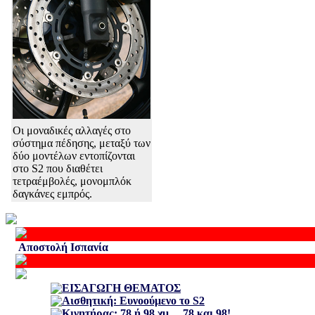
Οι μοναδικές αλλαγές στο
σύστημα πέδησης, μεταξύ των
δύο μοντέλων εντοπίζονται
στο S2 που διαθέτει
τετραέμβολές, μονομπλόκ
δαγκάνες εμπρός.
Aποστολή Ισπανία
ΕΙΣΑΓΩΓΗ ΘΕΜΑΤΟΣ
Αισθητική: Ευνοούμενο το S2
Κινητήρας: 78 ή 98 χμ… 78 και 98!