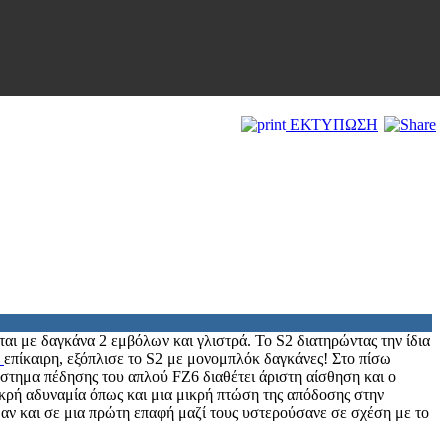
ΕΚΤΥΠΩΣΗ
νται με δαγκάνα 2 εμβόλων και γλιστρά. Το S2 διατηρώντας την ίδια
a
επίκαιρη, εξόπλισε το S2 με μονομπλόκ δαγκάνες! Στο πίσω
ύστημα πέδησης του απλού FZ6 διαθέτει άριστη αίσθηση και ο
μικρή αδυναμία όπως και μια μικρή πτώση της απόδοσης στην
 αν και σε μια πρώτη επαφή μαζί τους υστερούσανε σε σχέση με το