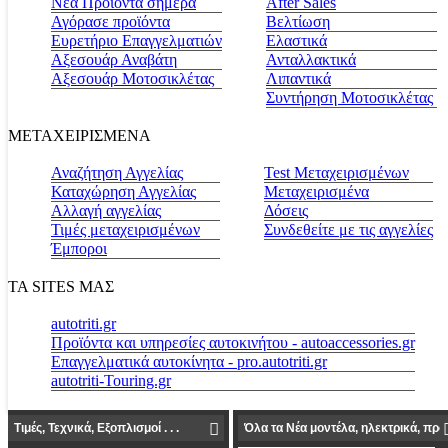
Νέα Προϊόντα σήμερα
Αfter Sales
Αγόρασε προϊόντα
Βελτίωση
Ευρετήριο Επαγγελματιών
Ελαστικά
Αξεσουάρ Αναβάτη
Ανταλλακτικά
Αξεσουάρ Μοτοσικλέτας
Λιπαντικά
Συντήρηση Μοτοσικλέτας
ΜΕΤΑΧΕΙΡΙΣΜΕΝΑ
Αναζήτηση Αγγελίας
Test Μεταχειρισμένων
Καταχώρηση Αγγελίας
Μεταχειρισμένα
Αλλαγή αγγελίας
Δόσεις
Τιμές μεταχειρισμένων
Συνδεθείτε με τις αγγελίες
Έμποροι
ΤΑ SITES ΜΑΣ
autotriti.gr
Προϊόντα και υπηρεσίες αυτοκινήτου - autoaccessories.gr
Επαγγελματικά αυτοκίνητα - pro.autotriti.gr
autotriti-Touring.gr