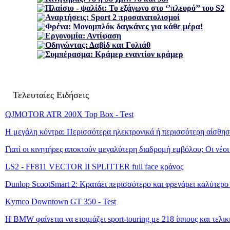
Πλαίσιο - ψαλίδι: Το εξάγωνο στο ‘’πλευρό’’ του S2
Αναρτήσεις: Sport 2 προσανατολισμοί
Φρένα: Μονομπλόκ δαγκάνες για κάθε μέρα!
Εργονομία: Αντίφαση
Οδηγώντας: Δαβίδ και Γολιάθ
Συμπέρασμα: Κράμερ εναντίον κράμερ
Τελευταίες Ειδήσεις
QJMOTOR ATR 200X Top Box - Test
Η μεγάλη κόντρα: Περισσότερα ηλεκτρονικά ή περισσότερη αίσθησ
Γιατί οι κινητήρες αποκτούν μεγαλύτερη διαδρομή εμβόλου; Οι νέο
LS2 - FF811 VECTOR II SPLITTER full face κράνος
Dunlop ScootSmart 2: Κρατάει περισσότερο και φρενάρει καλύτερο
Kymco Downtown GT 350 - Test
Η BMW φαίνετια να ετοιμάζει sport-touring με 218 ίππους και τελι