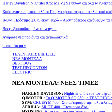
Harley Davidson Nightster 975: Με V2 91 ίππων και όλα τα ηλεκτρ
Καύσωνας και μοτοσυκλέτα: Πώς να προστατέψετε τα ελαστικά από
Ιταλία: Πρόστιμο 2,675 εκατ. ευρώ – Αυστηρότεροι κανόνες για τα 
Βρες εξουσιοδοτημένο συνεργείο
Αγόρασε νέα προϊόντα και ανταλλακτικά
περισσότερα »
ΤΕΛΕΥΤΑΙΕΣ ΕΙΔΗΣΕΙΣ
ΝΕΑ ΜΟΝΤΕΛΑ
BEST BUY
TEST ΠΡΟΪΟΝΤΩΝ
ELECTRIC
ΝΕΑ ΜΟΝΤΕΛΑ: ΝΕΕΣ ΤΙΜΕΣ
HARLEY-DAVIDSON:
Nightster από 236ε τον μήνα!
QJMOTOR :
Το QJMOTOR SQ 350 με TEST RIDE σε
SYM:
CRUiSYM 400 - Στο αστερισμό της πολυτέλειας
APRILIA:
SR GT 400...Έτοιμο για όλα!
HYOSUNG:
Αυτά είναι τα κορεάτικα μοντέλα τους