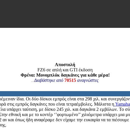
Aποστολή
FZ6 σε απλή και GTI έκδοση
Φρένα: Μονομπλόκ δαγκάνες για κάθε μέρα!
Διαβάστηκε από
70515
αναγνώστες
έμειναν ίδια. Οι δύο δίσκοι εμπρός είναι στα 298 χιλ. και συνεργάζο
ορά στις εμπρός δαγκάνες που είναι τετραέμβολες. Μάλιστα η
Yamah
λα υπάρχει ταύτιση, με δίσκο 245 χιλ. και δαγκάνα 2 εμβόλων. Το σ
Στην εθνική και με το κοντέρ ‘’φορτωμένο’’ χιλιόμετρα υπάρχει μια 
2 αν και όπως ήδη αναφέραμε δεν είχαμε την ευκαιρία να τα πιέσουμε
σης.