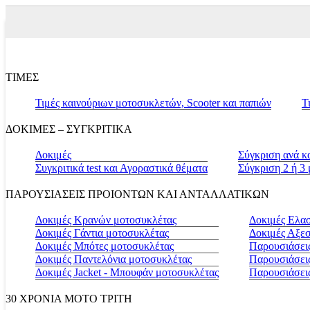
ΤΙΜΕΣ
Τιμές καινούριων μοτοσυκλετών, Scooter και παπιών
Τ
ΔΟΚΙΜΕΣ – ΣΥΓΚΡΙΤΙΚΑ
Δοκιμές
Σύγκριση ανά κ
Συγκριτικά test και Αγοραστικά θέματα
Σύγκριση 2 ή 3
ΠΑΡΟΥΣΙΑΣΕΙΣ ΠΡΟΙΟΝΤΩΝ ΚΑΙ ΑΝΤΑΛΛΑΤΙΚΩΝ
Δοκιμές Κρανών μοτοσυκλέτας
Δοκιμές Ελα
Δοκιμές Γάντια μοτοσυκλέτας
Δοκιμές Αξε
Δοκιμές Μπότες μοτοσυκλέτας
Παρουσιάσεις
Δοκιμές Παντελόνια μοτοσυκλέτας
Παρουσιάσει
Δοκιμές Jacket - Μπουφάν μοτοσυκλέτας
Παρουσιάσει
30 ΧΡΟΝΙΑ MOTO ΤΡΙΤΗ