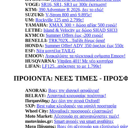
VOGE:
SR16, SR1, SR3 με 300ε έκπτωση!
KTM:
390 Adventure R 2026, δες το εδώ!
SUZUKI:
V-Strom 800 από 9.895ε!
UM:
Rockville 125 από 2.799ε!
YAMAHA
:
XMAX 300 + δώρο αξίας 500 ευρώ!
LETBE:
Island & Velocity με δώρο SHAD SH33
KYMCO:
Summer Offers έως -200 ευρώ!
BENELLI:
TRK702X...Ταξίδι δίχως όρια!
HONDA:
Summer Offer! ADV 350 όφελος έως 550ε
ESF:
Νέα μοντέλα TAILG
EMOOV:
Ανακαλύψτε τα ηλεκτρικά οχήματα Emoov!
HUSQVARNA:
Vitpilen 401! Με νέο κινητήρα
LIFAN:
LF125...απόκτησε το με 1.799ε!
ΠΡΟΙΟΝΤΑ: ΝΕΕΣ ΤΙΜΕΣ - ΠΡΟΣ
ANORAK:
Βρες την ιδανική ασφάλεια!
BELRAY:
Λιπαντικά κορυφαίας ποιότητας!
Πατμανίδης:
Δες όλη την σειρά Oxford!
SXP:
Βest value κλειδαριές για υψηλή προστασία
Wheel City:
Μοναδικές προσφορές ελαστικών!
Moto Market:
Αξεσουάρ σε ασυναγώνιστες τιμές!
motovinios.gr:
Smart αγορές για smart αναβάτες
Μοτο Πήγασος:
Βρες ότι αξεσουάρ και εξοπλισμό ψάχ