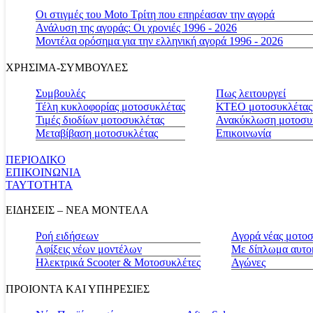
Οι στιγμές του Moto Τρίτη που επηρέασαν την αγορά
Ανάλυση της αγοράς: Οι χρονιές 1996 - 2026
Μοντέλα ορόσημα για την ελληνική αγορά 1996 - 2026
ΧΡΗΣΙΜΑ-ΣΥΜΒΟΥΛΕΣ
Συμβουλές
Πως λειτουργεί
Τέλη κυκλοφορίας μοτοσυκλέτας
ΚΤΕΟ μοτοσυκλέτας
Τιμές διοδίων μοτοσυκλέτας
Ανακύκλωση μοτοσυ
Μεταβίβαση μοτοσυκλέτας
Επικοινωνία
ΠΕΡΙΟΔΙΚΟ
ΕΠΙΚΟΙΝΩΝΙΑ
ΤΑΥΤΟΤΗΤΑ
ΕΙΔΗΣΕΙΣ – ΝΕΑ ΜΟΝΤΕΛΑ
Ροή ειδήσεων
Αγορά νέας μοτο
Αφίξεις νέων μοντέλων
Με δίπλωμα αυτο
Ηλεκτρικά Scooter & Μοτοσυκλέτες
Αγώνες
ΠΡΟΙΟΝΤΑ ΚΑΙ ΥΠΗΡΕΣΙΕΣ