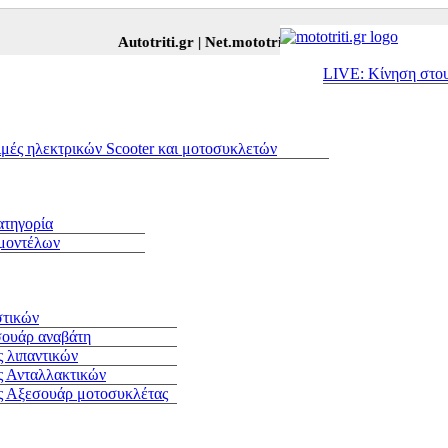
Autotriti.gr |
Net.mototriti.gr |
Προϊόντα & Υπηρεσίες
LIVE: Κίνηση στο
ιμές ηλεκτρικών Scooter και μοτοσυκλετών
ατηγορία
 μοντέλων
στικών
σουάρ αναβάτη
 λιπαντικών
ς Ανταλλακτικών
ς Αξεσουάρ μοτοσυκλέτας