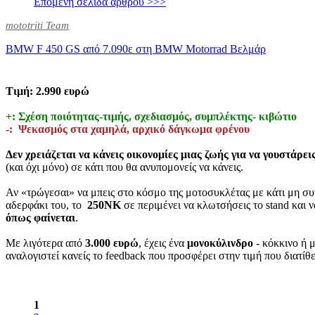
Επόμενη σελίδα άρθρου >>>
mototriti Team
BMW F 450 GS από 7.090ε στη BMW Motorrad Βελμάρ
Τιμή: 2.990 ευρώ
+: Σχέση ποιότητας-τιμής, σχεδιασμός, συμπλέκτης- κιβώτιο
-: Ψεκασμός στα χαμηλά, αρχικό δάγκωμα φρένου
Δεν χρειάζεται να κάνεις οικονομίες μιας ζωής για να γουστάρε
(και όχι μόνο) σε κάτι που θα ανυπομονείς να κάνεις.
Αν «τρώγεσαι» να μπεις στο κόσμο της μοτοσυκλέτας με κάτι μη συ
αδερφάκι του, το
250
NK
σε περιμένει να κλωτσήσεις το stand και 
όπως φαίνεται
.
Mε λιγότερα από
3.000 ευρώ
, έχεις ένα
μονοκύλινδρο
- κόκκινο ή 
αναλογιστεί κανείς το feedback που προσφέρει στην τιμή που διατί
1