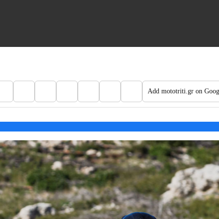
Add mototriti.gr on Goog