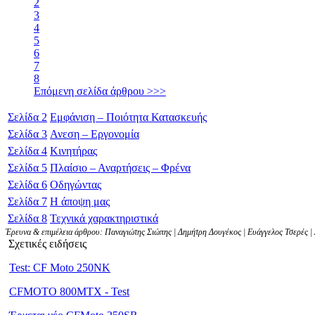
2
3
4
5
6
7
8
Επόμενη σελίδα άρθρου >>>
Σελίδα
2
Εμφάνιση – Ποιότητα Κατασκευής
Σελίδα
3
Ανεση – Εργονομία
Σελίδα
4
Κινητήρας
Σελίδα
5
Πλαίσιο – Αναρτήσεις – Φρένα
Σελίδα
6
Οδηγώντας
Σελίδα
7
Η άποψη μας
Σελίδα
8
Τεχνικά χαρακτηριστικά
Έρευνα & επιμέλεια άρθρου: Παναγιώτης Σιώπης | Δημήτρη Δουγέκος | Ευάγγελος Τσερές | 
Σχετικές ειδήσεις
Test: CF Moto 250NK
CFMOTO 800MTX - Test