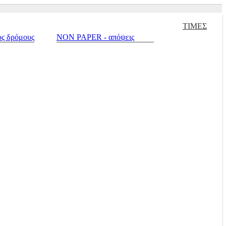
εσουάρ Αναβάτη και Μοτοσυκλέτας |
Μεταχειρισμένα |
Πράσινο σπίτι
ΤΙΜΕΣ
υς δρόμους
NON PAPER - απόψεις