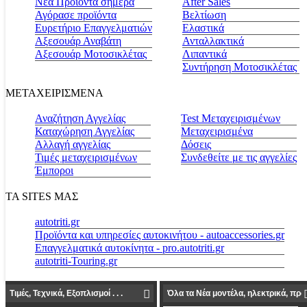
Νέα Προϊόντα σήμερα
Αfter Sales
Αγόρασε προϊόντα
Βελτίωση
Ευρετήριο Επαγγελματιών
Ελαστικά
Αξεσουάρ Αναβάτη
Ανταλλακτικά
Αξεσουάρ Μοτοσικλέτας
Λιπαντικά
Συντήρηση Μοτοσικλέτας
ΜΕΤΑΧΕΙΡΙΣΜΕΝΑ
Αναζήτηση Αγγελίας
Test Μεταχειρισμένων
Καταχώρηση Αγγελίας
Μεταχειρισμένα
Αλλαγή αγγελίας
Δόσεις
Τιμές μεταχειρισμένων
Συνδεθείτε με τις αγγελίες
Έμποροι
ΤΑ SITES ΜΑΣ
autotriti.gr
Προϊόντα και υπηρεσίες αυτοκινήτου - autoaccessories.gr
Επαγγελματικά αυτοκίνητα - pro.autotriti.gr
autotriti-Touring.gr