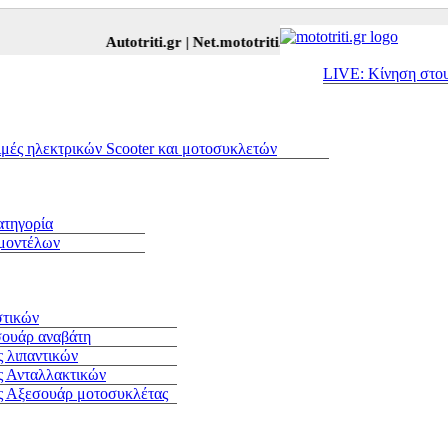
Autotriti.gr |
Net.mototriti.gr |
Προϊόντα & Υπηρεσίες |
Αξ
LIVE: Κίνηση στο
ιμές ηλεκτρικών Scooter και μοτοσυκλετών
ατηγορία
 μοντέλων
στικών
σουάρ αναβάτη
 λιπαντικών
ς Ανταλλακτικών
ς Αξεσουάρ μοτοσυκλέτας