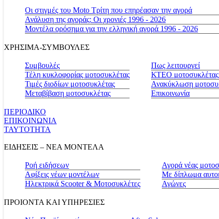
Οι στιγμές του Moto Τρίτη που επηρέασαν την αγορά
Ανάλυση της αγοράς: Οι χρονιές 1996 - 2026
Μοντέλα ορόσημα για την ελληνική αγορά 1996 - 2026
ΧΡΗΣΙΜΑ-ΣΥΜΒΟΥΛΕΣ
Συμβουλές
Πως λειτουργεί
Τέλη κυκλοφορίας μοτοσυκλέτας
ΚΤΕΟ μοτοσυκλέτας
Τιμές διοδίων μοτοσυκλέτας
Ανακύκλωση μοτοσυ
Μεταβίβαση μοτοσυκλέτας
Επικοινωνία
ΠΕΡΙΟΔΙΚΟ
ΕΠΙΚΟΙΝΩΝΙΑ
ΤΑΥΤΟΤΗΤΑ
ΕΙΔΗΣΕΙΣ – ΝΕΑ ΜΟΝΤΕΛΑ
Ροή ειδήσεων
Αγορά νέας μοτο
Αφίξεις νέων μοντέλων
Με δίπλωμα αυτο
Ηλεκτρικά Scooter & Μοτοσυκλέτες
Αγώνες
ΠΡΟΙΟΝΤΑ ΚΑΙ ΥΠΗΡΕΣΙΕΣ