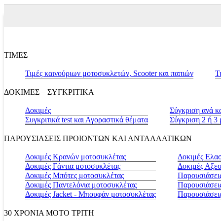
ΤΙΜΕΣ
Τιμές καινούριων μοτοσυκλετών, Scooter και παπιών
Τ
ΔΟΚΙΜΕΣ – ΣΥΓΚΡΙΤΙΚΑ
Δοκιμές
Σύγκριση ανά κ
Συγκριτικά test και Αγοραστικά θέματα
Σύγκριση 2 ή 3
ΠΑΡΟΥΣΙΑΣΕΙΣ ΠΡΟΙΟΝΤΩΝ ΚΑΙ ΑΝΤΑΛΛΑΤΙΚΩΝ
Δοκιμές Κρανών μοτοσυκλέτας
Δοκιμές Ελα
Δοκιμές Γάντια μοτοσυκλέτας
Δοκιμές Αξε
Δοκιμές Μπότες μοτοσυκλέτας
Παρουσιάσεις
Δοκιμές Παντελόνια μοτοσυκλέτας
Παρουσιάσει
Δοκιμές Jacket - Μπουφάν μοτοσυκλέτας
Παρουσιάσει
30 ΧΡΟΝΙΑ MOTO ΤΡΙΤΗ