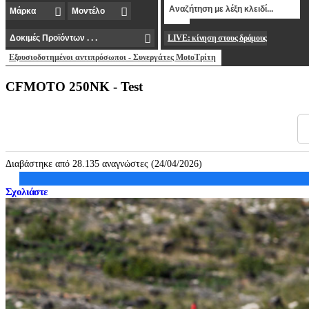
LIVE: κίνηση στους δρόμους
Εξουσιοδοτημένοι αντιπρόσωποι - Συνεργάτες MotoΤρίτη
CFMOTO 250NK - Test
Διαβάστηκε από 28.135 αναγνώστες (24/04/2026)
Σχολιάστε