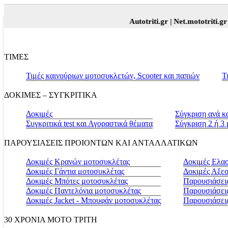
Autotriti.gr |
Net.mototriti.gr |
Προϊό
ΤΙΜΕΣ
Τιμές καινούριων μοτοσυκλετών, Scooter και παπιών
Τ
ΔΟΚΙΜΕΣ – ΣΥΓΚΡΙΤΙΚΑ
Δοκιμές
Σύγκριση ανά κ
Συγκριτικά test και Αγοραστικά θέματα
Σύγκριση 2 ή 3
ΠΑΡΟΥΣΙΑΣΕΙΣ ΠΡΟΙΟΝΤΩΝ ΚΑΙ ΑΝΤΑΛΛΑΤΙΚΩΝ
Δοκιμές Κρανών μοτοσυκλέτας
Δοκιμές Ελα
Δοκιμές Γάντια μοτοσυκλέτας
Δοκιμές Αξε
Δοκιμές Μπότες μοτοσυκλέτας
Παρουσιάσεις
Δοκιμές Παντελόνια μοτοσυκλέτας
Παρουσιάσει
Δοκιμές Jacket - Μπουφάν μοτοσυκλέτας
Παρουσιάσει
30 ΧΡΟΝΙΑ MOTO ΤΡΙΤΗ