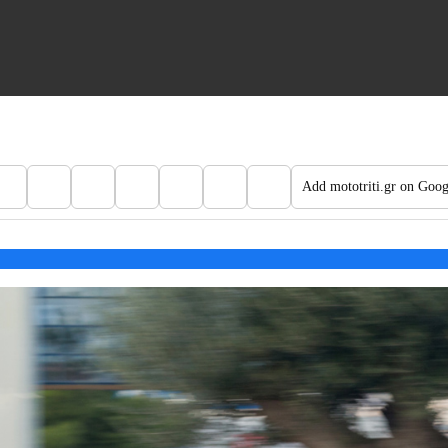
Add mototriti.gr on Goog