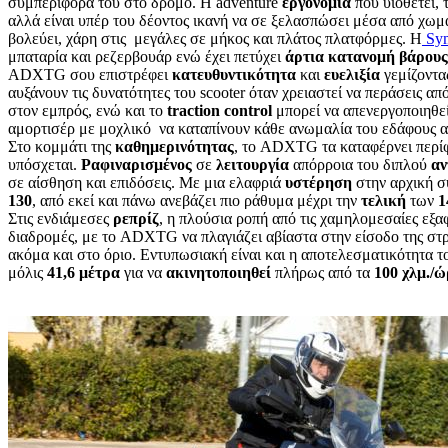
συμπεριφορά του στο δρόμο. Η adventure
εργονομία
που υιοθετεί, 
αλλά είναι υπέρ του δέοντος ικανή να σε ξελασπώσει μέσα από χωμά
βολεύει, χάρη στις μεγάλες σε μήκος και πλάτος πλατφόρμες. Η
Sy
μπαταρία και ρεζερβουάρ ενώ έχει πετύχει
άρτια κατανομή βάρους
ADXTG σου επιστρέφει
κατευθυντικότητα
και
ευελιξία
γεμίζοντα
αυξάνουν τις δυνατότητες του scooter όταν χρειαστεί να περάσεις
στον εμπρός, ενώ και το
traction control
μπορεί να απενεργοποιηθε
αμορτισέρ με μοχλικό να καταπίνουν κάθε ανωμαλία του εδάφους α
Στο κομμάτι της
καθημερινότητας
, το ADXTG τα καταφέρνει περ
υπόσχεται.
Ραφιναρισμένος
σε
λειτουργία
απόρροια του διπλού
αν
σε αίσθηση και επιδόσεις. Με μια ελαφριά
υστέρηση
στην αρχική 
130
, από εκεί και πάνω ανεβάζει πιο ράθυμα μέχρι την
τελική
των
1
Στις ενδιάμεσες
ρεπρίζ
, η πλούσια ροπή από τις χαμηλομεσαίες εξα
διαδρομές, με το ADXTG να πλαγιάζει αβίαστα στην είσοδο της στ
ακόμα και στο όριο. Εντυπωσιακή είναι και η αποτελεσματικότητα 
μόλις
41,6 μέτρα
για να
ακινητοποιηθεί
πλήρως από τα
100 χλμ./