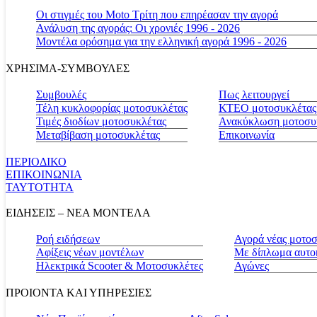
Οι στιγμές του Moto Τρίτη που επηρέασαν την αγορά
Ανάλυση της αγοράς: Οι χρονιές 1996 - 2026
Μοντέλα ορόσημα για την ελληνική αγορά 1996 - 2026
ΧΡΗΣΙΜΑ-ΣΥΜΒΟΥΛΕΣ
Συμβουλές
Πως λειτουργεί
Τέλη κυκλοφορίας μοτοσυκλέτας
ΚΤΕΟ μοτοσυκλέτας
Τιμές διοδίων μοτοσυκλέτας
Ανακύκλωση μοτοσυ
Μεταβίβαση μοτοσυκλέτας
Επικοινωνία
ΠΕΡΙΟΔΙΚΟ
ΕΠΙΚΟΙΝΩΝΙΑ
ΤΑΥΤΟΤΗΤΑ
ΕΙΔΗΣΕΙΣ – ΝΕΑ ΜΟΝΤΕΛΑ
Ροή ειδήσεων
Αγορά νέας μοτο
Αφίξεις νέων μοντέλων
Με δίπλωμα αυτο
Ηλεκτρικά Scooter & Μοτοσυκλέτες
Αγώνες
ΠΡΟΙΟΝΤΑ ΚΑΙ ΥΠΗΡΕΣΙΕΣ