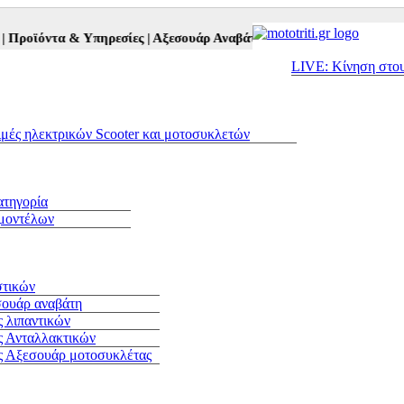
ντα & Υπηρεσίες |
Αξεσουάρ Αναβάτη και Μοτοσυκλέτας |
Μεταχειρι
LIVE: Κίνηση στο
ιμές ηλεκτρικών Scooter και μοτοσυκλετών
ατηγορία
 μοντέλων
στικών
σουάρ αναβάτη
 λιπαντικών
ς Ανταλλακτικών
ς Αξεσουάρ μοτοσυκλέτας