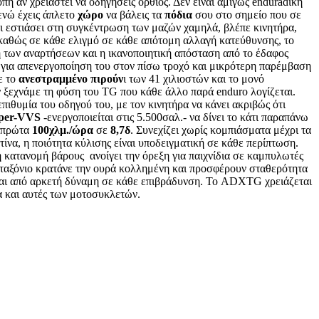
πη αν χρειαστεί να οδηγήσεις όρθιος. Δεν είναι αμιγώς enduradική
 ενώ έχεις άπλετο
χώρο
να βάλεις τα
πόδια
σου στο σημείο που σε
εστιάσει στη συγκέντρωση των μαζών χαμηλά, βλέπε κινητήρα,
, καθώς σε κάθε ελιγμό σε κάθε απότομη αλλαγή κατεύθυνσης, το
ή των αναρτήσεων και η ικανοποιητική απόσταση από το έδαφος
ή
για απενεργοποίηση του στον πίσω τροχό και μικρότερη παρέμβαση
ε το
ανεστραμμένο πιρούν
ι των 41 χιλιοστών και το μονό
 ξεχνάμε τη φύση του TG που κάθε άλλο παρά enduro λογίζεται.
πιθυμία του οδηγού του, με τον κινητήρα να κάνει ακριβώς ότι
per-VVS
-ενεργοποιείται στις 5.500σαλ.- να δίνει το κάτι παραπάνω
α πρώτα
100χλμ./ώρα
σε
8,7δ
. Συνεχίζει χωρίς κομπιάσματα μέχρι τα
ίνα, η ποιότητα κύλισης είναι υποδειγματική σε κάθε περίπτωση.
 κατανομή βάρους ανοίγει την όρεξη για παιχνίδια σε καμπυλωτές
εταξόνιο κρατάνε την ουρά κολλημένη και προσφέρουν σταθερότητα
αι από αρκετή δύναμη σε κάθε επιβράδυνση. Το ADXTG χρειάζεται
μα και αυτές των μοτοσυκλετών.