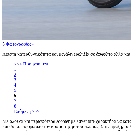
5 Φωτογραφίες
»
Αριστη κατευθυντικότητα και μεγάλη ευελιξία σε άσφαλτο αλλά και
<<< Προηγούμενη
1
2
3
4
5
6
7
8
Επόμενη >>>
Με ολοένα και περισσότερα scooter με adventure χαρακτήρα να κατα
και συμπεριφορά από τον κόσμο της μοτοσυκλέτας. Στην πράξη, το