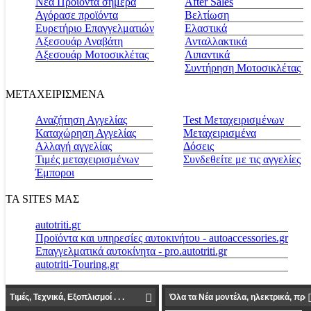
Νέα Προϊόντα σήμερα
Αfter Sales
Αγόρασε προϊόντα
Βελτίωση
Ευρετήριο Επαγγελματιών
Ελαστικά
Αξεσουάρ Αναβάτη
Ανταλλακτικά
Αξεσουάρ Μοτοσικλέτας
Λιπαντικά
Συντήρηση Μοτοσικλέτας
ΜΕΤΑΧΕΙΡΙΣΜΕΝΑ
Αναζήτηση Αγγελίας
Test Μεταχειρισμένων
Καταχώρηση Αγγελίας
Μεταχειρισμένα
Αλλαγή αγγελίας
Δόσεις
Τιμές μεταχειρισμένων
Συνδεθείτε με τις αγγελίες
Έμποροι
ΤΑ SITES ΜΑΣ
autotriti.gr
Προϊόντα και υπηρεσίες αυτοκινήτου - autoaccessories.gr
Επαγγελματικά αυτοκίνητα - pro.autotriti.gr
autotriti-Touring.gr