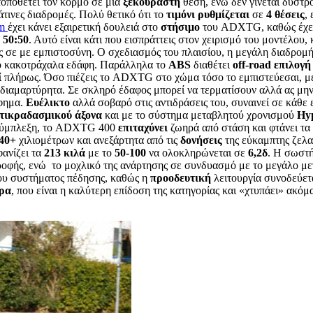
τοποθετεί τον κορμό σε μια
ξεκούραστη
θέση, ενώ δεν γίνεται δύστρο
τινες διαδρομές. Πολύ θετικό ότι το
τιμόνι
ρυθμίζεται
σε
4 θέσεις
,
m
έχει κάνει εξαιρετική δουλειά στο
στήσιμο
του ADXTG, καθώς έχει 
 50:50
. Αυτό είναι κάτι που εισπράττεις στον χειρισμό του μοντέλου
ς σε με εμπιστοσύνη. Ο σχεδιασμός του πλαισίου, η μεγάλη διαδρομ
 από κακοτράχαλα εδάφη. Παράλληλα το
ABS
διαθέτει
off-road επιλογ
ί πλήρως. Όσο πιέζεις το ADXTG στο χώμα τόσο το εμπιστεύεσαι, μ
διαμαρτύρητα. Σε σκληρό έδαφος μπορεί να τερματίσουν αλλά ας μην
ίφημα.
Ευέλικτο
αλλά σοβαρό στις αντιδράσεις του, συναινεί σε κάθε ε
τικραδασμικού άξονα
και με το σύστημα μεταβλητού χρονισμού
Hy
σύμπλεξη, το ADXTG 400
επιταχύνει
ζωηρά από στάση και φτάνει τ
40+
χιλιομέτρων και ανεξάρτητα από τις
δονήσεις
της εύκαμπτης ζελατ
φανίζει τα
213 κιλά
με το
50-100
να ολοκληρώνεται σε
6,2δ
. Η σωστή
ροφής, ενώ το μοχλικό της ανάρτησης σε συνδυασμό με το μεγάλο μ
του συστήματος πέδησης, καθώς η
προοδευτική
λειτουργία συνοδεύετ
ώρα
, που είναι η καλύτερη επίδοση της κατηγορίας και «χτυπάει» ακό