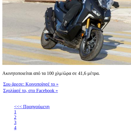
Ακινητοποιείται από τα 100 χλμ/ώρα σε 41,6 μέτρα.
Σου άρεσε:
Κοινοποίησέ το
»
Σχολίασέ το,
στο Facebook
»
<<< Προηγούμενη
1
2
3
4