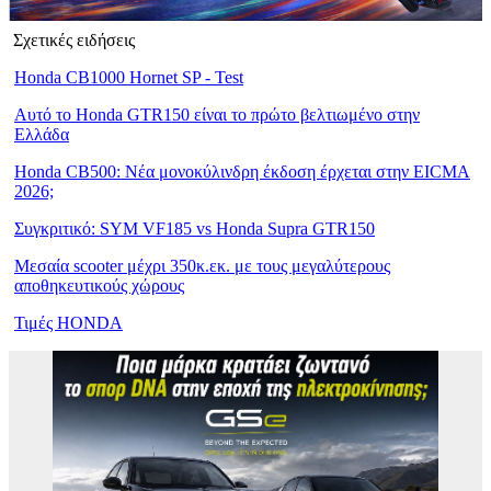
Σχετικές ειδήσεις
Honda CB1000 Hornet SP - Test
Αυτό το Honda GTR150 είναι το πρώτο βελτιωμένο στην
Ελλάδα
Honda CB500: Νέα μονοκύλινδρη έκδοση έρχεται στην EICMA
2026;
Συγκριτικό: SYM VF185 vs Honda Supra GTR150
Μεσαία scooter μέχρι 350κ.εκ. με τους μεγαλύτερους
αποθηκευτικούς χώρους
Τιμές HONDA