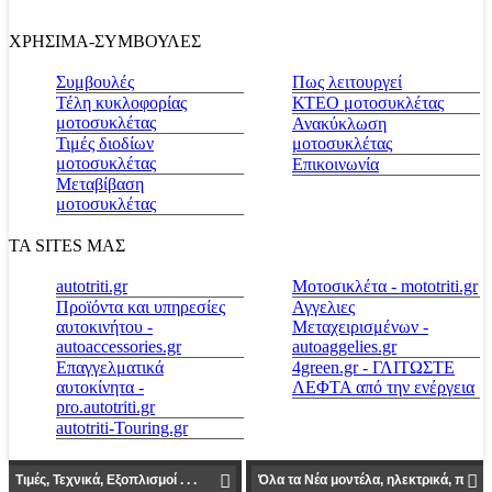
ΧΡΗΣΙΜΑ-ΣΥΜΒΟΥΛΕΣ
Συμβουλές
Πως λειτουργεί
Τέλη κυκλοφορίας
ΚΤΕΟ μοτοσυκλέτας
μοτοσυκλέτας
Ανακύκλωση
Τιμές διοδίων
μοτοσυκλέτας
μοτοσυκλέτας
Επικοινωνία
Μεταβίβαση
μοτοσυκλέτας
ΤΑ SITES ΜΑΣ
autotriti.gr
Μοτοσικλέτα - mototriti.gr
Προϊόντα και υπηρεσίες
Αγγελιες
αυτοκινήτου -
Μεταχειρισμένων -
autoaccessories.gr
autoaggelies.gr
Επαγγελματικά
4green.gr - ΓΛΙΤΩΣΤΕ
αυτοκίνητα -
ΛΕΦΤΑ από την ενέργεια
pro.autotriti.gr
autotriti-Touring.gr