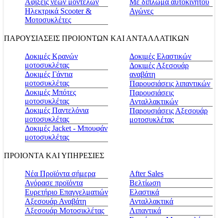
Αφίξεις νέων μοντέλων
Με δίπλωμα αυτοκινήτου
Ηλεκτρικά Scooter &
Αγώνες
Μοτοσυκλέτες
ΠΑΡΟΥΣΙΑΣΕΙΣ ΠΡΟΙΟΝΤΩΝ ΚΑΙ ΑΝΤΑΛΛΑΤΙΚΩΝ
Δοκιμές Κρανών
Δοκιμές Ελαστικών
μοτοσυκλέτας
Δοκιμές Αξεσουάρ
Δοκιμές Γάντια
αναβάτη
μοτοσυκλέτας
Παρουσιάσεις λιπαντικών
Δοκιμές Μπότες
Παρουσιάσεις
μοτοσυκλέτας
Ανταλλακτικών
Δοκιμές Παντελόνια
Παρουσιάσεις Αξεσουάρ
μοτοσυκλέτας
μοτοσυκλέτας
Δοκιμές Jacket - Μπουφάν
μοτοσυκλέτας
ΠΡΟΙΟΝΤΑ ΚΑΙ ΥΠΗΡΕΣΙΕΣ
Νέα Προϊόντα σήμερα
Αfter Sales
Αγόρασε προϊόντα
Βελτίωση
Ευρετήριο Επαγγελματιών
Ελαστικά
Αξεσουάρ Αναβάτη
Ανταλλακτικά
Αξεσουάρ Μοτοσικλέτας
Λιπαντικά