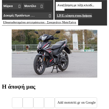
LIVE: κίνηση στους δρόμους
Εξουσιοδοτημένοι αντιπρόσωποι - Συνεργάτες MotoΤρίτη
Η άποψή μας
Add mototriti.gr on Google