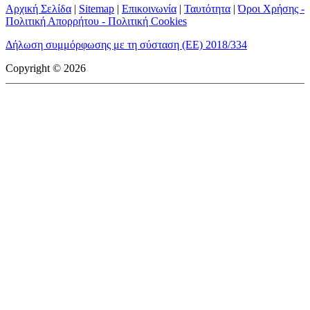
Αρχική Σελίδα
|
Sitemap
|
Επικοινωνία
|
Ταυτότητα
|
Όροι Χρήσης -
Πολιτική Απορρήτου - Πολιτική Cookies
Δήλωση συμμόρφωσης με τη σύσταση (ΕΕ) 2018/334
Copyright © 2026
mototriti.gr | Ταυτότητα
Επωνυμία Επιχείρησης:
AUTO ΤΡΙΤΗ ΑΕ
Έδρα - Γραφεία:
Λεωφόρος Αμαρουσίου 14 - Νέο Ηράκλειο,
Τ.Κ. 141 22
Νομική Μορφή:
ΕΚΔΟΤΙΚΗ ΕΤΑΙΡΕΙΑ
Α.Φ.Μ.:
998384177
Δ.Ο.Υ.:
ΚΕΦΟΔΕ
Στοιχεία Επικοινωνίας:
E-mail:
info@mototriti.gr
Τηλέφωνο:
211 1085500
Ιστοσελίδα:
www.mototriti.gr
Διοικητικά Στελέχη
Ιδιοκτήτες & Κύριοι Μέτοχοι:
Δανάη Τριανταφύλλη – Δάφνη
Τριανταφύλλη
Νόμιμος εκπρόσωπος - Διευθυντής:
Νίκος Καρανάσιος