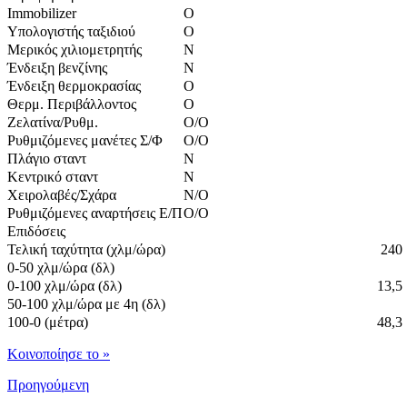
Immobilizer
O
Υπολογιστής ταξιδιού
O
Μερικός χιλιομετρητής
N
Ένδειξη βενζίνης
N
Ένδειξη θερμοκρασίας
Ο
Θερμ. Περιβάλλοντος
Ο
Ζελατίνα/Ρυθμ.
O/O
Ρυθμιζόμενες μανέτες Σ/Φ
Ο/Ο
Πλάγιο σταντ
N
Κεντρικό σταντ
Ν
Χειρολαβές/Σχάρα
N/O
Ρυθμιζόμενες αναρτήσεις Ε/Π
Ο/Ο
Επιδόσεις
Τελική ταχύτητα (χλμ/ώρα)
240
0-50 χλμ/ώρα (δλ)
0-100 χλμ/ώρα (δλ)
13,5
50-100 χλμ/ώρα με 4η (δλ)
100-0 (μέτρα)
48,3
Kοινοποίησε το
»
Προηγούμενη