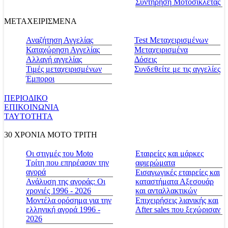
Συντήρηση Μοτοσικλέτας
ΜΕΤΑΧΕΙΡΙΣΜΕΝΑ
Αναζήτηση Αγγελίας
Test Μεταχειρισμένων
Καταχώρηση Αγγελίας
Μεταχειρισμένα
Αλλαγή αγγελίας
Δόσεις
Τιμές μεταχειρισμένων
Συνδεθείτε με τις αγγελίες
Έμποροι
ΠΕΡΙΟΔΙΚΟ
ΕΠΙΚΟΙΝΩΝΙΑ
ΤΑΥΤΟΤΗΤΑ
30 ΧΡΟΝΙΑ MOTO ΤΡΙΤΗ
Οι στιγμές του Moto
Εταιρείες και μάρκες
Τρίτη που επηρέασαν την
αφιερώματα
αγορά
Εισαγωγικές εταιρείες και
Ανάλυση της αγοράς: Οι
καταστήματα Αξεσουάρ
χρονιές 1996 - 2026
και ανταλλακτικών
Μοντέλα ορόσημα για την
Επιχειρήσεις λιανικής και
ελληνική αγορά 1996 -
After sales που ξεχώρισαν
2026