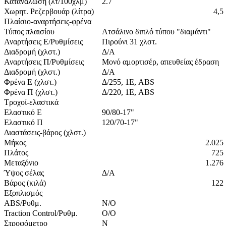
Κατανάλωση (λτ/100χλμ)
2.7
Χωρητ. Ρεζερβουάρ (λίτρα)
4,5
Πλαίσιο-αναρτήσεις-φρένα
Τύπος πλαισίου
Ατσάλινο διπλό τύπου "διαμάντι"
Αναρτήσεις Ε/Ρυθμίσεις
Πιρούνι 31 χλστ.
Διαδρομή (χλστ.)
Δ/Α
Αναρτήσεις Π/Ρυθμίσεις
Μονό αμορτισέρ, απευθείας έδραση
Διαδρομή (χλστ.)
Δ/Α
Φρένα Ε (χλστ.)
Δ/255, 1Ε, ABS
Φρένα Π (χλστ.)
Δ/220, 1Ε, ABS
Τροχοί-ελαστικά
Ελαστικό Ε
90/80-17"
Ελαστικό Π
120/70-17"
Διαστάσεις-βάρος (χλστ.)
Μήκος
2.025
Πλάτος
725
Μεταξόνιο
1.276
Ύψος σέλας
Δ/Α
Βάρος (κιλά)
122
Εξοπλισμός
ABS/Ρυθμ.
N/O
Traction Control/Ρυθμ.
Ο/Ο
Στροφόμετρο
N