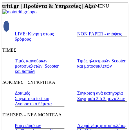
iti.gr |
Προϊόντα & Υπηρεσίες |
Αξεσουάρ Αναβάτη 
MENU
LIVE: Κίνηση στους
NON PAPER - απόψεις
δρόμους
ΤΙΜΕΣ
Τιμές καινούριων
Τιμές ηλεκτρικών Scooter
μοτοσυκλετών, Scooter
και μοτοσυκλετών
και παπιών
ΔΟΚΙΜΕΣ – ΣΥΓΚΡΙΤΙΚΑ
Δοκιμές
Σύγκριση ανά κατηγορία
Συγκριτικά test και
Σύγκριση 2 ή 3 μοντέλων
Αγοραστικά θέματα
ΕΙΔΗΣΕΙΣ – ΝΕΑ ΜΟΝΤΕΛΑ
Ροή ειδήσεων
Αγορά νέας μοτοσυκλέτας