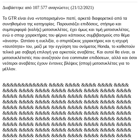
Διαβάστηκε από 107.577 αναγνώστες (21/12/2021)
Το GTR είναι ένα «ντοπαρισμένο» παπί, αρκετά διαφορετικό από τα
συνηθισμένα της κατηγορίας. Παρουσιάζει επιδόσεις, στήσιμο και
συμπεριφορά (καλής) μοτοσυκλέτας, έχει όμως και τιμή μοτοσυκλέτας,
ενώ ο σπορ χαρακτήρας του φέρνει κάποιους συμβιβασμούς στο θέμα
«άνεση». Ωστόσο η ευελιξία, ο σπιρτόζικος χαρακτήρας και η ισχυρή
«ταυτότητα» του, μαζί με την εγγύηση του ονόματος Honda, το καθιστούν
τελικά μια σοβαρή επιλογή για αρκετούς αναβάτες. Και αυτοί θα είναι, οι
μοτοσυκλέτιστές που αναζητούν ένα commuter επιδόσεων, αλλά και όσοι
νεότεροι αναβάτες έχουν έντονες βλέψεις (σπορ) μοτοσυκλέτας για το
μέλλον.
&&&&&&&&&&&& &&&& &&&& &&&& &&&& &&&&
&&&& &&&& &&&& &&&& &&&& &&&& &&&& &&&&
&&&& &&&& &&&& &&&& &&&& &&&& &&&& &&&&
&&&& &&&& &&&& &&&& &&&& &&&& &&&& &&&&
&&&& &&&& &&&& &&&& &&&& &&&& &&&& &&&&
&&&& &&&& &&&& &&&& &&&& &&&& &&&& &&&&
&&&& &&&& &&&& &&&& &&&& &&&& &&&& &&&&
&&&& &&&& &&&& &&&& &&&& &&&& &&&& &&&&
&&&& &&&& &&&& &&&& &&&& &&&& &&&& &&&&
&&&& &&&& &&&& &&&& &&&& &&&& &&&& &&&&