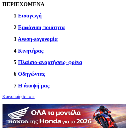
ΠΕΡΙΕΧΟΜΕΝΑ
1
Εισαγωγή
2
Εμφάνιση-ποιότητα
3
Aνεση-εργονομία
4
Κινητήρας
5
Πλαίσιο-αναρτήσεις- φρένα
6
Οδηγώντας
7
Η άποψή μας
Kοινοποίησε το
»