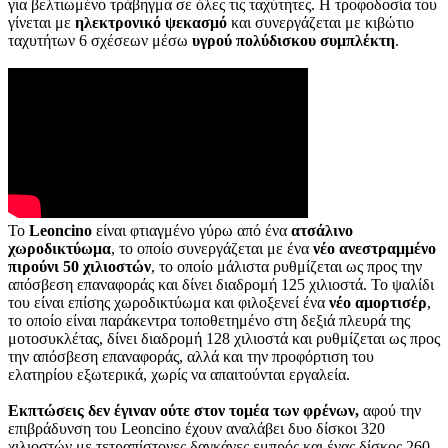
για βελτιωμένο τράβηγμα σε όλες τις ταχύτητες. Η τροφοδοσία του
γίνεται με
ηλεκτρονικό ψεκασμό
και συνεργάζεται με κιβώτιο
ταχυτήτων 6 σχέσεων μέσω
υγρού πολύδισκου συμπλέκτη
.
Το
Leoncino
είναι φτιαγμένο γύρω από ένα
ατσάλινο
χωροδικτύωμα
, το οποίο συνεργάζεται με ένα
νέο ανεστραμμένο
πιρούνι 50 χιλιοστών
, το οποίο μάλιστα ρυθμίζεται ως προς την
απόσβεση επαναφοράς και δίνει διαδρομή 125 χιλιοστά. Το ψαλίδι
του είναι επίσης χωροδικτύωμα και φιλοξενεί ένα
νέο αμορτισέρ
,
το οποίο είναι παράκεντρα τοποθετημένο στη δεξιά πλευρά της
μοτοσυκλέτας, δίνει διαδρομή 128 χιλιοστά και ρυθμίζεται ως προς
την απόσβεση επαναφοράς, αλλά και την προφόρτιση του
ελατηρίου εξωτερικά, χωρίς να απαιτούνται εργαλεία.
Εκπτώσεις δεν έγιναν ούτε στον τομέα των φρένων,
αφού την
επιβράδυνση του Leoncino έχουν αναλάβει δυο δίσκοι 320
χιλιοστών με τετραπίστονες δαγκάνες εμπρός και ένας δίσκος 260