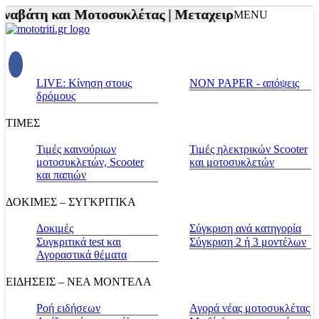
αβάτη και Μοτοσυκλέτας |
Μεταχειρισμένα |
Πράσινο
MENU
LIVE: Κίνηση στους
NON PAPER - απόψεις
δρόμους
ΤΙΜΕΣ
Τιμές καινούριων
Τιμές ηλεκτρικών Scooter
μοτοσυκλετών, Scooter
και μοτοσυκλετών
και παπιών
ΔΟΚΙΜΕΣ – ΣΥΓΚΡΙΤΙΚΑ
Δοκιμές
Σύγκριση ανά κατηγορία
Συγκριτικά test και
Σύγκριση 2 ή 3 μοντέλων
Αγοραστικά θέματα
ΕΙΔΗΣΕΙΣ – ΝΕΑ ΜΟΝΤΕΛΑ
Ροή ειδήσεων
Αγορά νέας μοτοσυκλέτας