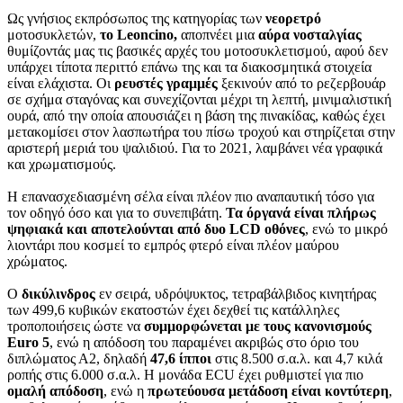
Ως γνήσιος εκπρόσωπος της κατηγορίας των
νεορετρό
μοτοσυκλετών,
το Leoncino,
αποπνέει μια
αύρα νοσταλγίας
θυμίζοντάς μας τις βασικές αρχές του μοτοσυκλετισμού, αφού δεν
υπάρχει τίποτα περιττό επάνω της και τα διακοσμητικά στοιχεία
είναι ελάχιστα. Οι
ρευστές γραμμές
ξεκινούν από το ρεζερβουάρ
σε σχήμα σταγόνας και συνεχίζονται μέχρι τη λεπτή, μινιμαλιστική
ουρά, από την οποία απουσιάζει η βάση της πινακίδας, καθώς έχει
μετακομίσει στον λασπωτήρα του πίσω τροχού και στηρίζεται στην
αριστερή μεριά του ψαλιδιού. Για το 2021, λαμβάνει νέα γραφικά
και χρωματισμούς.
Η επανασχεδιασμένη σέλα είναι πλέον πιο αναπαυτική τόσο για
τον οδηγό όσο και για το συνεπιβάτη.
Τα όργανά είναι πλήρως
ψηφιακά και αποτελούνται από δυο LCD οθόνες
, ενώ το μικρό
λιοντάρι που κοσμεί το εμπρός φτερό είναι πλέον μαύρου
χρώματος.
Ο
δικύλινδρος
εν σειρά, υδρόψυκτος, τετραβάλβιδος κινητήρας
των 499,6 κυβικών εκατοστών έχει δεχθεί τις κατάλληλες
τροποποιήσεις ώστε να
συμμορφώνεται με τους κανονισμούς
Euro
5
, ενώ η απόδοση του παραμένει ακριβώς στο όριο του
διπλώματος Α2, δηλαδή
47,6 ίπποι
στις 8.500 σ.α.λ. και 4,7 κιλά
ροπής στις 6.000 σ.α.λ. Η μονάδα ECU έχει ρυθμιστεί για πιο
ομαλή απόδοση
, ενώ η
πρωτεύουσα μετάδοση είναι κοντύτερη
,