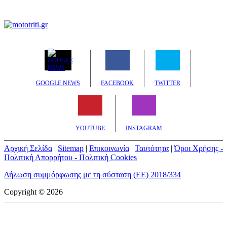
GOOGLE NEWS
FACEBOOK
TWITTER
YOUTUBE
INSTAGRAM
Αρχική Σελίδα
|
Sitemap
|
Επικοινωνία
|
Ταυτότητα
|
Όροι Χρήσης -
Πολιτική Απορρήτου - Πολιτική Cookies
Δήλωση συμμόρφωσης με τη σύσταση (ΕΕ) 2018/334
Copyright © 2026
mototriti.gr | Ταυτότητα
Επωνυμία Επιχείρησης:
AUTO ΤΡΙΤΗ ΑΕ