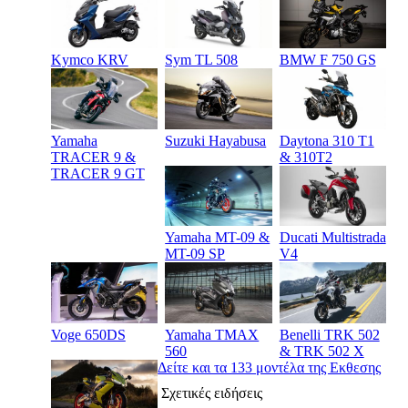
Kymco KRV
Sym TL 508
BMW F 750 GS
Suzuki Hayabusa
Yamaha
Daytona 310 T1
TRACER 9 &
& 310T2
TRACER 9 GT
Yamaha MT-09 &
Ducati Multistrada
MT-09 SP
V4
Voge 650DS
Yamaha TMAX
Benelli TRK 502
560
& TRK 502 X
Δείτε και τα 133 μοντέλα της Εκθεσης
Σχετικές ειδήσεις