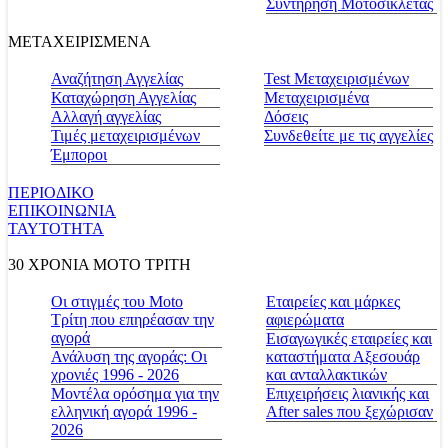
Συντήρηση Μοτοσικλέτας
ΜΕΤΑΧΕΙΡΙΣΜΕΝΑ
Αναζήτηση Αγγελίας
Test Μεταχειρισμένων
Καταχώρηση Αγγελίας
Μεταχειρισμένα
Αλλαγή αγγελίας
Δόσεις
Τιμές μεταχειρισμένων
Συνδεθείτε με τις αγγελίες
Έμποροι
ΠΕΡΙΟΔΙΚΟ
ΕΠΙΚΟΙΝΩΝΙΑ
ΤΑΥΤΟΤΗΤΑ
30 ΧΡΟΝΙΑ MOTO ΤΡΙΤΗ
Οι στιγμές του Moto
Εταιρείες και μάρκες
Τρίτη που επηρέασαν την
αφιερώματα
αγορά
Εισαγωγικές εταιρείες και
Ανάλυση της αγοράς: Οι
καταστήματα Αξεσουάρ
χρονιές 1996 - 2026
και ανταλλακτικών
Μοντέλα ορόσημα για την
Επιχειρήσεις λιανικής και
ελληνική αγορά 1996 -
After sales που ξεχώρισαν
2026