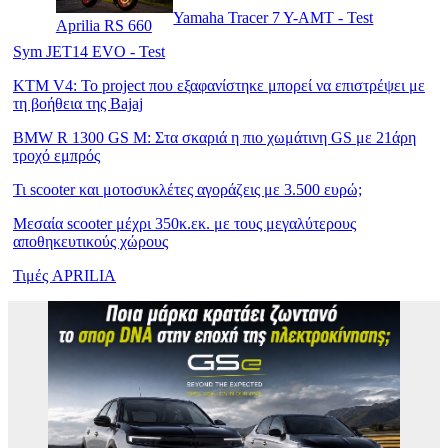
Yamaha Tracer 7 Y-AMT - Test
Aprilia RS 660
Sym JET14 EVO - Test
KTM V4: Το project που εξαφανίστηκε μπορεί να επιστρέψει με
τη βοήθεια της Bajaj
BMW R 1300 GS M: Στα σκαριά η πιο χωμάτινη GS με 21άρη
τροχό εμπρός
Τι scooter και μοτοσυκλέτες αγοράζεις με 3.500 ευρώ;
Μεσαία scooter μέχρι 350κ.εκ. με τους μεγαλύτερους
αποθηκευτικούς χώρους
Τιμές APRILIA