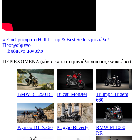
« Επιστροφή στο Hall 1: Τοp & Best Sellers μοντέλα!
Προηγούμενο
Επόμενο μοντέλο
ΠΕΡΙΕΧΟΜΕΝΑ (κάντε κλικ στο μοντέλο που σας ενδιαφέρει)
BMW R 1250 RT
Ducati Monster
Triumph Trident
660
Kymco DT X360
Piaggio Beverly
BMW M 1000
RR