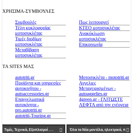
ΧΡΗΣΙΜΑ-ΣΥΜΒΟΥΛΕΣ
Συμβουλές
Πως λειτουργεί
Τέλη κυκλοφορίας
ΚΤΕΟ μοτοσυκλέτας
μοτοσυκλέτας
Ανακύκλωση
Τιμές διοδίων
μοτοσυκλέτας
μοτοσυκλέτας
Επικοινωνία
Μεταβίβαση
μοτοσυκλέτας
ΤΑ SITES ΜΑΣ
autotriti.gr
Μοτοσικλέτα - mototriti.gr
Προϊόντα και υπηρεσίες
Αγγελιες
αυτοκινήτου -
Μεταχειρισμένων -
autoaccessories.gr
autoaggelies.gr
Επαγγελματικά
4green.gr - ΓΛΙΤΩΣΤΕ
αυτοκίνητα -
ΛΕΦΤΑ από την ενέργεια
pro.autotriti.gr
autotriti-Touring.gr