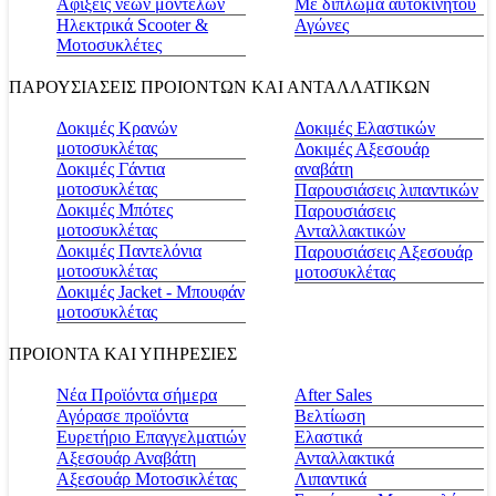
Αφίξεις νέων μοντέλων
Με δίπλωμα αυτοκινήτου
Ηλεκτρικά Scooter &
Αγώνες
Μοτοσυκλέτες
ΠΑΡΟΥΣΙΑΣΕΙΣ ΠΡΟΙΟΝΤΩΝ ΚΑΙ ΑΝΤΑΛΛΑΤΙΚΩΝ
Δοκιμές Κρανών
Δοκιμές Ελαστικών
μοτοσυκλέτας
Δοκιμές Αξεσουάρ
Δοκιμές Γάντια
αναβάτη
μοτοσυκλέτας
Παρουσιάσεις λιπαντικών
Δοκιμές Μπότες
Παρουσιάσεις
μοτοσυκλέτας
Ανταλλακτικών
Δοκιμές Παντελόνια
Παρουσιάσεις Αξεσουάρ
μοτοσυκλέτας
μοτοσυκλέτας
Δοκιμές Jacket - Μπουφάν
μοτοσυκλέτας
ΠΡΟΙΟΝΤΑ ΚΑΙ ΥΠΗΡΕΣΙΕΣ
Νέα Προϊόντα σήμερα
Αfter Sales
Αγόρασε προϊόντα
Βελτίωση
Ευρετήριο Επαγγελματιών
Ελαστικά
Αξεσουάρ Αναβάτη
Ανταλλακτικά
Αξεσουάρ Μοτοσικλέτας
Λιπαντικά