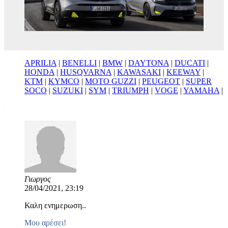
APRILIA
|
BENELLI
|
BMW
|
DAYTONA
|
DUCATI
|
HONDA
|
HUSQVARNA
|
KAWASAKI
|
KEEWAY
|
KTM
|
KYMCO
|
MOTO GUZZI
|
PEUGEOT
|
SUPER
SOCO
|
SUZUKI
|
SYM
|
TRIUMPH
|
VOGE
|
YAMAHA
|
Γιωργος
28/04/2021, 23:19
Καλη ενημερωση..
Μου αρέσει!