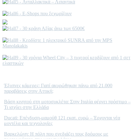
Σχετικές ειδήσεις
Έξυπνες κάμερες: Γιατί ακυρώθηκαν πάνω από 21.000
παραβάσεις στην Αττική;
Βάση κινητού στη μοτοσυκλέτα: Στην Ιταλία φέρνει πρόστιμο –
Τι ισχύει στην Ελλάδα
Ducati: Επένδυση-μαμούθ 121 εκατ. ευρώ – Έρχονται νέα
μοντέλα και τεχνολογίες
Βαρκελώνη: Η πόλη που σχεδιάζει τους δρόμους με