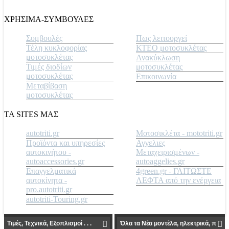
ΧΡΗΣΙΜΑ-ΣΥΜΒΟΥΛΕΣ
Συμβουλές
Πως λειτουργεί
Τέλη κυκλοφορίας
ΚΤΕΟ μοτοσυκλέτας
μοτοσυκλέτας
Ανακύκλωση
Τιμές διοδίων
μοτοσυκλέτας
μοτοσυκλέτας
Επικοινωνία
Μεταβίβαση
μοτοσυκλέτας
ΤΑ SITES ΜΑΣ
autotriti.gr
Μοτοσικλέτα - mototriti.gr
Προϊόντα και υπηρεσίες
Αγγελιες
αυτοκινήτου -
Μεταχειρισμένων -
autoaccessories.gr
autoaggelies.gr
Επαγγελματικά
4green.gr - ΓΛΙΤΩΣΤΕ
αυτοκίνητα -
ΛΕΦΤΑ από την ενέργεια
pro.autotriti.gr
autotriti-Touring.gr