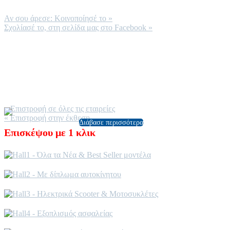
χρειάζεται κάρτα sim, αφού συνδέεται με δορυφόρο.
Αν σου άρεσε: Κοινοποίησέ το
»
Σχολίασέ το, στη σελίδα μας στο Facebook
»
Είναι διαθέσιμο και σε έκδοση Extended Range με κινητήρα 1800
Watt και μεγαλύτερη μπαταρία, χωρητικότητας 29Ah, με την
αυτονομία σε αυτή την περίπτωση να φτάνει τα 85 χιλιόμετρα.
Η τιμή του
NIU NQi Sport
ξεκινάει από τα 2.590 ευρώ και φτάνει
τα 3.190 για την έκδοση Extended Range.
« Επιστροφή σε όλες τις εταιρείες
« Επιστροφή στην έκθεση
Διάβασε περισσότερα
Επισκέψου με 1 κλικ
πάνω στην εικόνα του κάθε
Hall-Τομέα που επιθυμείς!