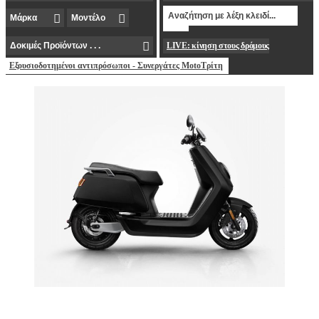
LIVE: κίνηση στους δρόμους
Εξουσιοδοτημένοι αντιπρόσωποι - Συνεργάτες MotoΤρίτη
Με υψηλή ποιότητα κατασκευής, αυτονομία που