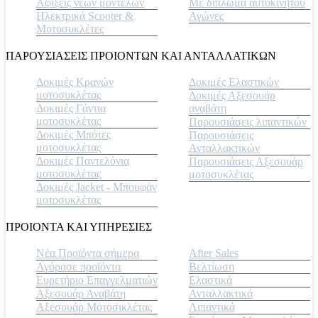
Αφίξεις νέων μοντέλων
Με δίπλωμα αυτοκινήτου
Ηλεκτρικά Scooter &
Αγώνες
Μοτοσυκλέτες
ΠΑΡΟΥΣΙΑΣΕΙΣ ΠΡΟΙΟΝΤΩΝ ΚΑΙ ΑΝΤΑΛΛΑΤΙΚΩΝ
Δοκιμές Κρανών
Δοκιμές Ελαστικών
μοτοσυκλέτας
Δοκιμές Αξεσουάρ
Δοκιμές Γάντια
αναβάτη
μοτοσυκλέτας
Παρουσιάσεις λιπαντικών
Δοκιμές Μπότες
Παρουσιάσεις
μοτοσυκλέτας
Ανταλλακτικών
Δοκιμές Παντελόνια
Παρουσιάσεις Αξεσουάρ
μοτοσυκλέτας
μοτοσυκλέτας
Δοκιμές Jacket - Μπουφάν
μοτοσυκλέτας
ΠΡΟΙΟΝΤΑ ΚΑΙ ΥΠΗΡΕΣΙΕΣ
Νέα Προϊόντα σήμερα
Αfter Sales
Αγόρασε προϊόντα
Βελτίωση
Ευρετήριο Επαγγελματιών
Ελαστικά
Αξεσουάρ Αναβάτη
Ανταλλακτικά
Αξεσουάρ Μοτοσικλέτας
Λιπαντικά