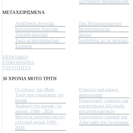
Συντήρηση Μοτοσικλέτας
ΜΕΤΑΧΕΙΡΙΣΜΕΝΑ
Αναζήτηση Αγγελίας
Test Μεταχειρισμένων
Καταχώρηση Αγγελίας
Μεταχειρισμένα
Αλλαγή αγγελίας
Δόσεις
Τιμές μεταχειρισμένων
Συνδεθείτε με τις αγγελίες
Έμποροι
ΠΕΡΙΟΔΙΚΟ
ΕΠΙΚΟΙΝΩΝΙΑ
ΤΑΥΤΟΤΗΤΑ
30 ΧΡΟΝΙΑ MOTO ΤΡΙΤΗ
Οι στιγμές του Moto
Εταιρείες και μάρκες
Τρίτη που επηρέασαν την
αφιερώματα
αγορά
Εισαγωγικές εταιρείες και
Ανάλυση της αγοράς: Οι
καταστήματα Αξεσουάρ
χρονιές 1996 - 2026
και ανταλλακτικών
Μοντέλα ορόσημα για την
Επιχειρήσεις λιανικής και
ελληνική αγορά 1996 -
After sales που ξεχώρισαν
2026