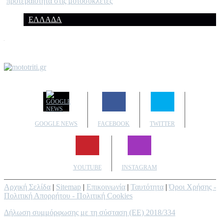
προτεραιότητα στις μοτοσυκλέτες
ΕΛΛΑΔΑ
GOOGLE NEWS
FACEBOOK
TWITTER
YOUTUBE
INSTAGRAM
Αρχική Σελίδα
|
Sitemap
|
Επικοινωνία
|
Ταυτότητα
|
Όροι Χρήσης -
Πολιτική Απορρήτου - Πολιτική Cookies
Δήλωση συμμόρφωσης με τη σύσταση (ΕΕ) 2018/334