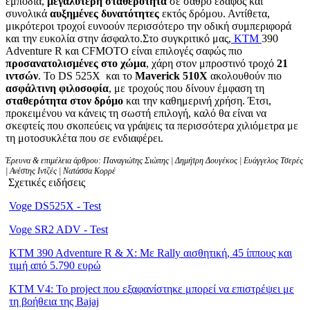
εμπόδια,
μεγαλύτερη σταθερότητα
σε σαθρό έδαφος και
συνολικά
αυξημένες δυνατότητες
εκτός δρόμου. Αντίθετα,
μικρότεροι τροχοί ευνοούν περισσότερο την οδική συμπεριφορά
και την ευκολία στην άσφαλτο.Στο συγκριτικό μας,
KTM
390
Adventure R και CFMOTO είναι επιλογές σαφώς πιο
προσανατολισμένες στο χώμα
, χάρη στον μπροστινό τροχό
21
ιντσών
. Το DS 525X και το
Maverick 510Χ
ακολουθούν πιο
ασφάλτινη φιλοσοφία
, με τροχούς που δίνουν έμφαση τη
σταθερότητα στον δρόμο
και την καθημερινή χρήση. Έτσι,
προκειμένου να κάνεις τη σωστή επιλογή, καλό θα είναι να
σκεφτείς που σκοπεύεις να γράψεις τα περισσότερα χιλιόμετρα με
τη μοτοσυκλέτα που σε ενδιαφέρει.
Έρευνα & επιμέλεια άρθρου: Παναγιώτης Σιώπης | Δημήτρη Δουγέκος | Ευάγγελος Τσερές
| Ανέστης Ιντζές | Νατάσσα Κορρέ
Σχετικές ειδήσεις
Voge DS525X - Test
Voge SR2 ADV - Test
KTM 390 Adventure R & X: Με Rally αισθητική, 45 ίππους και
τιμή από 5.790 ευρώ
KTM V4: Το project που εξαφανίστηκε μπορεί να επιστρέψει με
τη βοήθεια της Bajaj