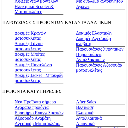
Αφίξεις νέων μοντέλων
Με δίπλωμα αυτοκινήτου
Ηλεκτρικά Scooter &
Αγώνες
Μοτοσυκλέτες
ΠΑΡΟΥΣΙΑΣΕΙΣ ΠΡΟΙΟΝΤΩΝ ΚΑΙ ΑΝΤΑΛΛΑΤΙΚΩΝ
Δοκιμές Κρανών
Δοκιμές Ελαστικών
μοτοσυκλέτας
Δοκιμές Αξεσουάρ
Δοκιμές Γάντια
αναβάτη
μοτοσυκλέτας
Παρουσιάσεις λιπαντικών
Δοκιμές Μπότες
Παρουσιάσεις
μοτοσυκλέτας
Ανταλλακτικών
Δοκιμές Παντελόνια
Παρουσιάσεις Αξεσουάρ
μοτοσυκλέτας
μοτοσυκλέτας
Δοκιμές Jacket - Μπουφάν
μοτοσυκλέτας
ΠΡΟΙΟΝΤΑ ΚΑΙ ΥΠΗΡΕΣΙΕΣ
Νέα Προϊόντα σήμερα
Αfter Sales
Αγόρασε προϊόντα
Βελτίωση
Ευρετήριο Επαγγελματιών
Ελαστικά
Αξεσουάρ Αναβάτη
Ανταλλακτικά
Αξεσουάρ Μοτοσικλέτας
Λιπαντικά