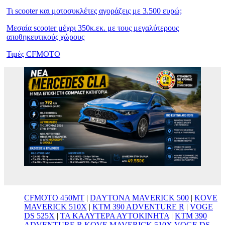
Τι scooter και μοτοσυκλέτες αγοράζεις με 3.500 ευρώ;
Μεσαία scooter μέχρι 350κ.εκ. με τους μεγαλύτερους
αποθηκευτικούς χώρους
Τιμές CFMOTO
CFMOTO 450MT
|
DAYTONA MAVERICK 500
|
KOVE
MAVERICK 510X
|
KTM 390 ADVENTURE R
|
VOGE
DS 525X
|
ΤΑ ΚΑΛΥΤΕΡΑ ΑΥΤΟΚΙΝΗΤΑ
|
KTM 390
ADVENTURE R KOVE MAVERICK 510X VOGE DS