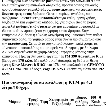
Η κατηγορία των
adventure μοτοσυκλετών
για
δίπλωμα Α2
τα
τελευταία χρόνια
μεγαλώνει διαρκώς
, προσφέροντας επιλογές
που συνδυάζουν
χαμηλό βάρος
,
χρηστικότητα
και
πραγματικές
δυνατότητες εκτός δρόμου
. Οι-νέοι κυρίως- αναβάτες που
αναζητούν μια
ευέλικτη μοτοσυκλέτα
για καθημερινή χρήση,
ταξίδι αλλά και χωμάτινες διαδρομές, γνωρίζουν πως το βάρος
αποτελεί
καθοριστικό στοιχείο
για μια adventure μοτοσυκλέτα,
ιδιαίτερα όταν προορίζεται για χρήση εκτός δρόμου. Στην
κατηγορία Α2, όπου η εύκολη διαχείριση της μοτοσυκλέτας παίζει
σημαντικό ρόλο, το χαμηλό βάρος είναι συχνά πιο σημαντικό από
την
ιπποδύναμη
. Σε αυτό το συγκριτικό λοιπόν, επιλέγουμε τις
adventure μοτοσυκλέτες που μπορείς να οδηγήσεις με δίπλωμα
Α2, και σημειώνουν τις χαμηλότερες μετρήσεις βάρους στην
κατηγορία. Πρώτη στη λίστα έρχεται η
KTM 390 Adventure R
με
βάρος στα
176 κιλά
. Με πολύ μικρή διαφορά, τη δεύτερη θέση
έχει η
Kove Maverick 510X
στα
178
, ενώ ακολουθεί η
CFMOTO
450 MT
στα
190
. Τέλος,η
Voge DS 525X
κλείνει τη λίστα στα
192
κιλά
.
Πιο οικονομική σε κατανάλωση η ΚΤΜ με 4,3
λίτρα/100χλμ.
Βάρος
100 - 0
Τροχό
Χωρητηκότητα
Μάρκα
Τιμή
(πλήρες
Km/h
εμπρος
Ρεζερβουάρ
Κ
υγρών)
(Μέτρα)