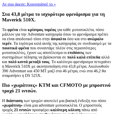
Αν σου άρεσε: Κοινοποίησέ το
»
Στα 43,8 μέτρα το ισχυρότερο φρενάρισμα για τη
Maverick 510Χ.
Τα
φρένα
είναι
κρίσιμος τομέας
για κάθε μοτοσυκλέτα, πόσο
μάλλον για την Adventure κατηγορία όπου το φρενάρισμα πρέπει
να είναι αποδοτικό τόσο στην
άσφαλτο
όσο και στο
ανώμαλο
τερέν
. Τα λιγότερα κιλά αυτής της κατηγορίας σε συνδυασμό με τα
ποιοτικά φρένα
που συναντάμε πλέον στις περισσότερες
μοτοσυκλέτες, έχουν ως αποτέλεσμα οι
επιδόσεις
των
συστημάτων πέδησης να βρίσκονται σε
πολύ καλά επίπεδα
αλλά
και
πολύ κοντά μεταξύ τους
. Το καλύτερο φρενάρισμα πετυχαίνει
η Maverick 510X με ακινητοποίηση στα 43,8 μέτρα. Ακολουθούν
390 Adventure και 450 ΜΤ μαζί στα 46 μέτρα, ενώ στα 46,2 θα
σταματήσει η DS 525X.
Πιο «χωμάτινες» ΚΤΜ και CFMOTO με μπροστινό
τροχό 21 ιντσών.
Η
διάσταση
των τροχών αποτελεί μια βασική ένδειξη του πόσο
«χωμάτινη»
είναι μια adventure μοτοσυκλέτα. Ο μπροστινός
τροχός
21 ιντσών
προσφέρει
καλύτερη κύλιση
πάνω από