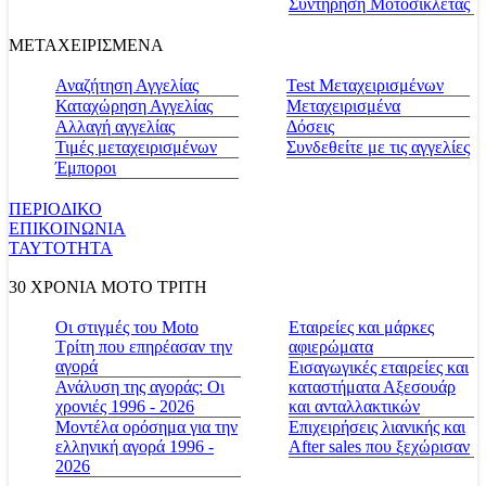
Συντήρηση Μοτοσικλέτας
ΜΕΤΑΧΕΙΡΙΣΜΕΝΑ
Αναζήτηση Αγγελίας
Test Μεταχειρισμένων
Καταχώρηση Αγγελίας
Μεταχειρισμένα
Αλλαγή αγγελίας
Δόσεις
Τιμές μεταχειρισμένων
Συνδεθείτε με τις αγγελίες
Έμποροι
ΠΕΡΙΟΔΙΚΟ
ΕΠΙΚΟΙΝΩΝΙΑ
ΤΑΥΤΟΤΗΤΑ
30 ΧΡΟΝΙΑ MOTO ΤΡΙΤΗ
Οι στιγμές του Moto
Εταιρείες και μάρκες
Τρίτη που επηρέασαν την
αφιερώματα
αγορά
Εισαγωγικές εταιρείες και
Ανάλυση της αγοράς: Οι
καταστήματα Αξεσουάρ
χρονιές 1996 - 2026
και ανταλλακτικών
Μοντέλα ορόσημα για την
Επιχειρήσεις λιανικής και
ελληνική αγορά 1996 -
After sales που ξεχώρισαν
2026