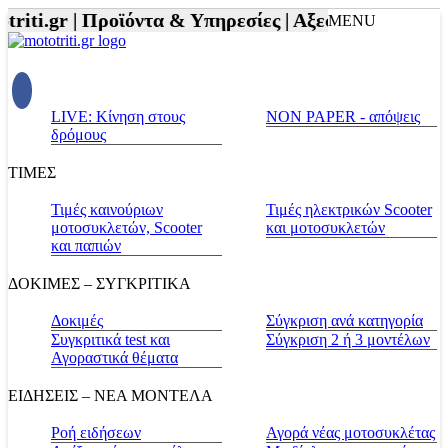
iti.gr |
Προϊόντα & Υπηρεσίες |
Αξεσουάρ Αναβάτη 
MENU
LIVE: Κίνηση στους
NON PAPER - απόψεις
δρόμους
ΤΙΜΕΣ
Τιμές καινούριων
Τιμές ηλεκτρικών Scooter
μοτοσυκλετών, Scooter
και μοτοσυκλετών
και παπιών
ΔΟΚΙΜΕΣ – ΣΥΓΚΡΙΤΙΚΑ
Δοκιμές
Σύγκριση ανά κατηγορία
Συγκριτικά test και
Σύγκριση 2 ή 3 μοντέλων
Αγοραστικά θέματα
ΕΙΔΗΣΕΙΣ – ΝΕΑ ΜΟΝΤΕΛΑ
Ροή ειδήσεων
Αγορά νέας μοτοσυκλέτας