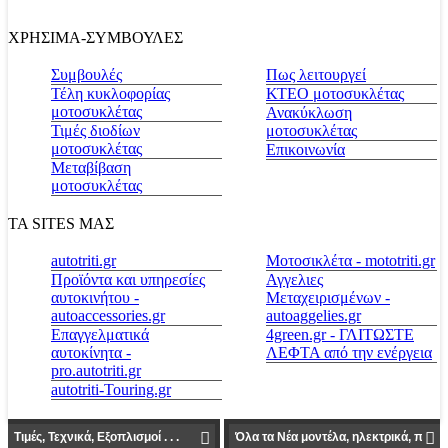
ΧΡΗΣΙΜΑ-ΣΥΜΒΟΥΛΕΣ
Συμβουλές
Πως λειτουργεί
Τέλη κυκλοφορίας
ΚΤΕΟ μοτοσυκλέτας
μοτοσυκλέτας
Ανακύκλωση
Τιμές διοδίων
μοτοσυκλέτας
μοτοσυκλέτας
Επικοινωνία
Μεταβίβαση
μοτοσυκλέτας
ΤΑ SITES ΜΑΣ
autotriti.gr
Μοτοσικλέτα - mototriti.gr
Προϊόντα και υπηρεσίες
Αγγελιες
αυτοκινήτου -
Μεταχειρισμένων -
autoaccessories.gr
autoaggelies.gr
Επαγγελματικά
4green.gr - ΓΛΙΤΩΣΤΕ
αυτοκίνητα -
ΛΕΦΤΑ από την ενέργεια
pro.autotriti.gr
autotriti-Touring.gr