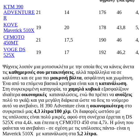
KTM 390
ADVENTURE
21
14
176
46
4
R
KOVE
19
20
178
43,8
5
Maverick 510X
CFMOTO
21
17,5
190
46
4
450MT
VOGE DS
19
17
192
46,2
4
525X
Ψάχνεις λοιπόν μια μοτοσυκλέτα με την οποία θες να κάνεις άνετα
τις
καθημερινές σου μετακινήσεις
, αλλά παράλληλα να σε
καλύπτει και σε μια πιο
μακρινή βόλτα
, ασφάλτινη και χωμάτινη.
Ένα από τα επόμενα βασικά κριτήρια είναι και η
κατανάλωση
.
Στη συγκεκριμένη κατηγορία, τα
χαμηλά κυβικά
εξασφαλίζουν
ιδιαίτερα
οικονομικές
καταναλώσεις, ενώ θα πρέπει να
ανοίξεις
πολύ το γκάζι και για μεγάλη διάρκεια ώστε να δεις το νούμερο
αυτό να ανεβαίνει. Η 390 Adventure είναι η
οικονομικότερη
στο
συγκριτικό μας
4,3 λίτρα/100 χλμ
. Οι διαφορές ωστόσο με
τις υπόλοιπες είναι πολύ μικρές, αφού στη συνέχεια έρχεται η DS
525X στα 4,4λ. και έπειτα η CFMOTO 450 στα 4,7λ. Η μόνη που
φαίνεται να ανεβαίνει - σε σχέση με τις υπόλοιπες πάντα- είναι η
Maverick 510X με κατανάλωση στα
5,2 λίτρα.