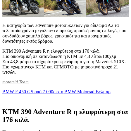
Η κατηγορία των adventure μοτοσυκλετών για δίπλωμα Α2 τα
τελευταία χρόνια μεγαλώνει διαρκώς, προσφέροντας επιλογές που
συνδυάζουν χαμηλό βάρος, χρηστικότητα και πραγματικές
δυνατότητες εκτός δρόμου.
KTM 390 Adventure R η ελαφρύτερη στα 176 κιλά.
Πιο οικονομική σε κατανάλωση η ΚΤΜ με 4,3 λίτρα/100χλμ.
Στα 43,8 μέτρα το ισχυρότερο φρενάρισμα για τη Maverick 510Χ.
Πιο «χωμάτινες» ΚΤΜ και CFMOTO με μπροστινό τροχό 21
ιντσών.
mototriti Team
BMW F 450 GS από 7.090ε στη BMW Motorrad Βελμάρ
KTM 390 Adventure R η ελαφρύτερη στα
176 κιλά.