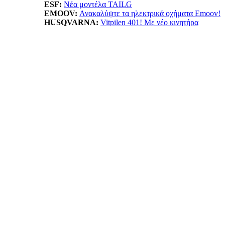
ESF:
Νέα μοντέλα TAILG
EMOOV:
Ανακαλύψτε τα ηλεκτρικά οχήματα Emoov!
HUSQVARNA:
Vitpilen 401! Με νέο κινητήρα
LIFAN:
LF125...απόκτησε το με 1.799ε!
ΠΡΟΙΟΝΤΑ: ΝΕΕΣ ΤΙΜΕΣ - ΠΡΟΣ
ANORAK:
Βρες την ιδανική ασφάλεια!
BELRAY:
Λιπαντικά κορυφαίας ποιότητας!
Πατμανίδης:
Δες όλη την σειρά Oxford!
SXP:
Βest value κλειδαριές για υψηλή προστασία
Wheel City:
Μοναδικές προσφορές ελαστικών!
Moto Market:
Αξεσουάρ σε ασυναγώνιστες τιμές!
motovinios.gr:
Smart αγορές για smart αναβάτες
Μοτο Πήγασος:
Βρες ότι αξεσουάρ και εξοπλισμό ψάχ
Λυμπερόπουλος:
Όλος ο κόσμος της Piaggio!
FAN MOTO:
Ducati Multistrada V4 RS Ετοιμοπαράδο
BMW Παπανικολάου:
Εκπτώσεις σε κράνη BMW
xanthoulis.com:
Ανταλλακτικά Piaggio Group !
ΥΠΗΡΕΣΙΕΣ: ΝΕΕΣ ΤΙΜΕΣ - ΠΡΟ
Βύνιος Κώστας:
ΗΟΝDA Original Intelligence
MPS MANOLAKAKIS:
Για αξεσουάρ και ανταλλακτι