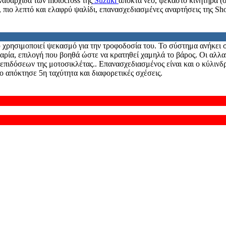
ναυαρχίδα των motocross της
Suzuki
αποκτά νέο, ψεκαστό κινητήρα (σ
, πιο λεπτό και ελαφρύ ψαλίδι, επανασχεδιασμένες αναρτήσεις της S
 χρησιμοποιεί ψεκασμό για την τροφοδοσία του. Το σύστημα ανήκει στ
αταρία, επιλογή που βοηθά ώστε να κρατηθεί χαμηλά το βάρος. Οι αλ
πιδόσεων της μοτοσικλέτας.. Επανασχεδιασμένος είναι και ο κύλινδρ
ίο απόκτησε 5η ταχύτητα και διαφορετικές σχέσεις.