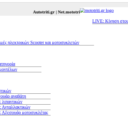
Autotriti.gr |
Net.mototriti.gr |
Προϊόντα & Υπηρεσίες
LIVE: Κίνηση στο
ιμές ηλεκτρικών Scooter και μοτοσυκλετών
ατηγορία
 μοντέλων
στικών
σουάρ αναβάτη
 λιπαντικών
ς Ανταλλακτικών
ς Αξεσουάρ μοτοσυκλέτας