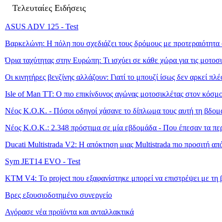
Τελευταίες Ειδήσεις
ASUS ADV 125 - Test
Βαρκελώνη: Η πόλη που σχεδιάζει τους δρόμους με προτεραιότητα 
Όρια ταχύτητας στην Ευρώπη: Τι ισχύει σε κάθε χώρα για τις μοτοσ
Οι κινητήρες βενζίνης αλλάζουν: Γιατί το μπουζί ίσως δεν αρκεί πλέ
Isle of Man TT: Ο πιο επικίνδυνος αγώνας μοτοσικλέτας στον κόσμ
Νέος Κ.Ο.Κ. - Πόσοι οδηγοί χάσανε το δίπλωμα τους αυτή τη βδομ
Νέος Κ.Ο.Κ.: 2.348 πρόστιμα σε μία εβδομάδα - Που έπεσαν τα πε
Ducati Multistrada V2: Η απόκτηση μιας Multistrada πιο προσιτή απ
Sym JET14 EVO - Test
KTM V4: Το project που εξαφανίστηκε μπορεί να επιστρέψει με τη β
Βρες εξουσιοδοτημένο συνεργείο
Αγόρασε νέα προϊόντα και ανταλλακτικά