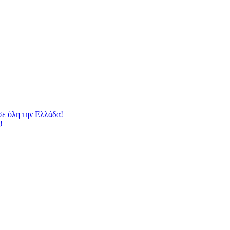
 όλη την Ελλάδα!
!