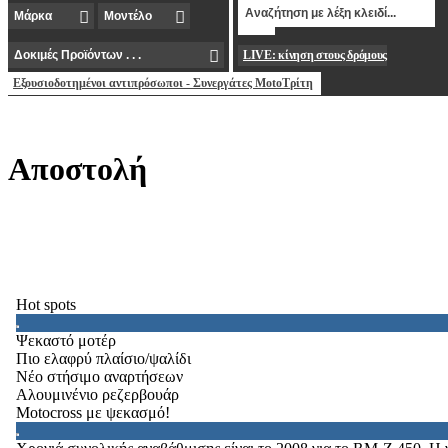
LIVE: κίνηση στους δρόμους
Εξουσιοδοτημένοι αντιπρόσωποι - Συνεργάτες MotoΤρίτη
Aποστολή
Hot spots
Ψεκαστό μοτέρ
Πιο ελαφρύ πλαίσιο/ψαλίδι
Νέο στήσιμο αναρτήσεων
Αλουμινένιο ρεζερβουάρ
Motocross με ψεκασμό!