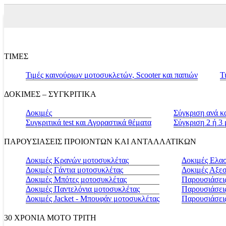
ΤΙΜΕΣ
Τιμές καινούριων μοτοσυκλετών, Scooter και παπιών
Τ
ΔΟΚΙΜΕΣ – ΣΥΓΚΡΙΤΙΚΑ
Δοκιμές
Σύγκριση ανά κ
Συγκριτικά test και Αγοραστικά θέματα
Σύγκριση 2 ή 3
ΠΑΡΟΥΣΙΑΣΕΙΣ ΠΡΟΙΟΝΤΩΝ ΚΑΙ ΑΝΤΑΛΛΑΤΙΚΩΝ
Δοκιμές Κρανών μοτοσυκλέτας
Δοκιμές Ελα
Δοκιμές Γάντια μοτοσυκλέτας
Δοκιμές Αξε
Δοκιμές Μπότες μοτοσυκλέτας
Παρουσιάσεις
Δοκιμές Παντελόνια μοτοσυκλέτας
Παρουσιάσει
Δοκιμές Jacket - Μπουφάν μοτοσυκλέτας
Παρουσιάσει
30 ΧΡΟΝΙΑ MOTO ΤΡΙΤΗ