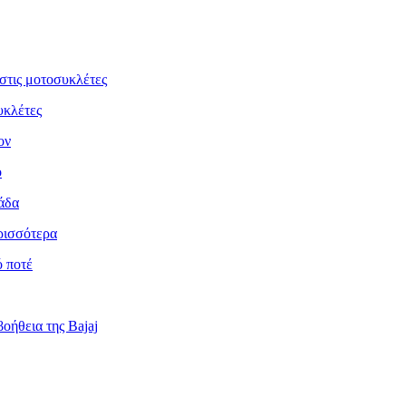
στις μοτοσυκλέτες
υκλέτες
ον
ο
άδα
ρισσότερα
ό ποτέ
οήθεια της Bajaj