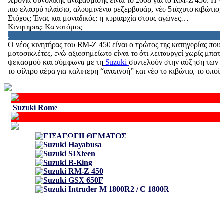
Χρονιά συνολικής αναβάθμισης είναι το 2008 για το RM-Z 450. Η 
πιο ελαφρύ πλαίσιο, αλουμινένιο ρεζερβουάρ, νέο 5τάχυτο κιβώτιο
Στόχος; Ένας και μοναδικός: η κυριαρχία στους αγώνες…
Κινητήρας: Καινοτόμος
O νέος κινητήρας του RM-Z 450 είναι ο πρώτος της κατηγορίας που
μοτοσικλέτες, ενώ αξιοσημείωτο είναι το ότι λειτουργεί χωρίς μπ
ψεκασμού και σύμφωνα με τη
Suzuki
συντελούν στην αύξηση των ε
το φίλτρο αέρα για καλύτερη “αναπνοή” και νέο το κιβώτιο, το οπο
Suzuki Rome
ΕΙΣΑΓΩΓΗ ΘΕΜΑΤΟΣ
Suzuki Hayabusa
Suzuki SΙΧteen
Suzuki B-King
Suzuki RM-Z 450
Suzuki GSX 650F
Suzuki Intruder M 1800R2 / C 1800R