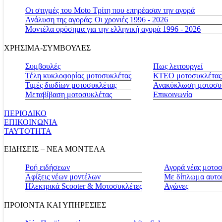
Οι στιγμές του Moto Τρίτη που επηρέασαν την αγορά
Ανάλυση της αγοράς: Οι χρονιές 1996 - 2026
Μοντέλα ορόσημα για την ελληνική αγορά 1996 - 2026
ΧΡΗΣΙΜΑ-ΣΥΜΒΟΥΛΕΣ
Συμβουλές
Πως λειτουργεί
Τέλη κυκλοφορίας μοτοσυκλέτας
ΚΤΕΟ μοτοσυκλέτας
Τιμές διοδίων μοτοσυκλέτας
Ανακύκλωση μοτοσυ
Μεταβίβαση μοτοσυκλέτας
Επικοινωνία
ΠΕΡΙΟΔΙΚΟ
ΕΠΙΚΟΙΝΩΝΙΑ
ΤΑΥΤΟΤΗΤΑ
ΕΙΔΗΣΕΙΣ – ΝΕΑ ΜΟΝΤΕΛΑ
Ροή ειδήσεων
Αγορά νέας μοτο
Αφίξεις νέων μοντέλων
Με δίπλωμα αυτο
Ηλεκτρικά Scooter & Μοτοσυκλέτες
Αγώνες
ΠΡΟΙΟΝΤΑ ΚΑΙ ΥΠΗΡΕΣΙΕΣ