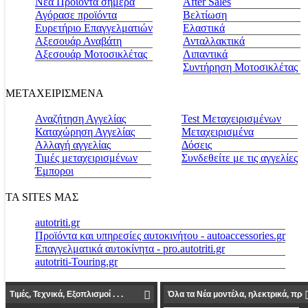
Νέα Προϊόντα σήμερα
Αfter Sales
Αγόρασε προϊόντα
Βελτίωση
Ευρετήριο Επαγγελματιών
Ελαστικά
Αξεσουάρ Αναβάτη
Ανταλλακτικά
Αξεσουάρ Μοτοσικλέτας
Λιπαντικά
Συντήρηση Μοτοσικλέτας
ΜΕΤΑΧΕΙΡΙΣΜΕΝΑ
Αναζήτηση Αγγελίας
Test Μεταχειρισμένων
Καταχώρηση Αγγελίας
Μεταχειρισμένα
Αλλαγή αγγελίας
Δόσεις
Τιμές μεταχειρισμένων
Συνδεθείτε με τις αγγελίες
Έμποροι
ΤΑ SITES ΜΑΣ
autotriti.gr
Προϊόντα και υπηρεσίες αυτοκινήτου - autoaccessories.gr
Επαγγελματικά αυτοκίνητα - pro.autotriti.gr
autotriti-Touring.gr