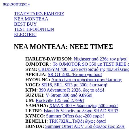
περισσότερα »
ΤΕΛΕΥΤΑΙΕΣ ΕΙΔΗΣΕΙΣ
ΝΕΑ ΜΟΝΤΕΛΑ
BEST BUY
TEST ΠΡΟΪΟΝΤΩΝ
ELECTRIC
ΝΕΑ ΜΟΝΤΕΛΑ: ΝΕΕΣ ΤΙΜΕΣ
HARLEY-DAVIDSON:
Nightster από 236ε τον μήνα!
QJMOTOR :
Το QJMOTOR SQ 350 με TEST RIDE σε
SYM:
CRUiSYM 400 - Στο αστερισμό της πολυτέλειας
APRILIA:
SR GT 400...Έτοιμο για όλα!
HYOSUNG:
Αυτά είναι τα κορεάτικα μοντέλα τους
VOGE:
SR16, SR1, SR3 με 300ε έκπτωση!
KTM:
390 Adventure R 2026, δες το εδώ!
SUZUKI:
V-Strom 800 από 9.895ε!
UM:
Rockville 125 από 2.799ε!
YAMAHA
:
XMAX 300 + δώρο αξίας 500 ευρώ!
LETBE:
Island & Velocity με δώρο SHAD SH33
KYMCO:
Summer Offers έως -200 ευρώ!
BENELLI:
TRK702X...Ταξίδι δίχως όρια!
HONDA:
Summer Offer! ADV 350 όφελος έως 550ε