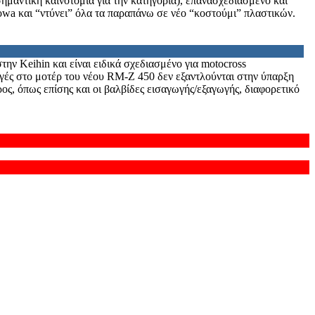
ημαντική καινοτομία για την κατηγορία), επανασχεδιασμένο και
howa και “ντύνει” όλα τα παραπάνω σε νέο “κοστούμι” πλαστικών.
ην Keihin και είναι ειδικά σχεδιασμένο για motocross
λαγές στο μοτέρ του νέου RM-Z 450 δεν εξαντλούνται στην ύπαρξη
ος, όπως επίσης και οι βαλβίδες εισαγωγής/εξαγωγής, διαφορετικό