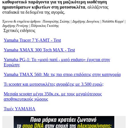
καθοριστικό παράγοντα για τη μαζικότερη υιοθέτηση
ημιαυτόματων κιβωτίων στη μοτοσυκλέτα
, αλλάζοντας
σταδιακά τα δεδομένα της αγοράς.
Έρευνα & επιμέλεια άρθρου: Παναγιώτης Σιώπης | Δημήτρης Δουγέκος | Νατάσσα Κορρέ |
Δημήτρης Ρενιέρης | Πάτροκλος Γκούσης
Σχετικές ειδήσεις
Yamaha Tracer 7 Y-AMT - Test
Yamaha XMAX 300 Tech MAX - Test
Yamaha PG-1: Το «μισό παπί - μισό enduro» έρχεται στην
Ευρώπη;
Yamaha TMAX 560: Με τις πιο σπορ επιδόσεις στην κατηγορία
Τι scooter και μοτοσυκλέτες αγοράζεις με 3.500 ευρώ;
Μεσαία scooter μέχρι 350κ.εκ. με τους μεγαλύτερους
αποθηκευτικούς χώρους
Τιμές YAMAHA