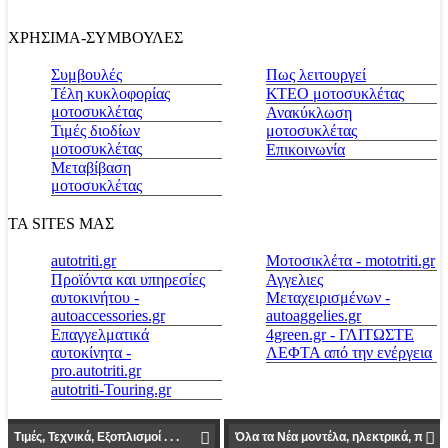
ΧΡΗΣΙΜΑ-ΣΥΜΒΟΥΛΕΣ
Συμβουλές
Πως λειτουργεί
Τέλη κυκλοφορίας
ΚΤΕΟ μοτοσυκλέτας
μοτοσυκλέτας
Ανακύκλωση
Τιμές διοδίων
μοτοσυκλέτας
μοτοσυκλέτας
Επικοινωνία
Μεταβίβαση
μοτοσυκλέτας
ΤΑ SITES ΜΑΣ
autotriti.gr
Μοτοσικλέτα - mototriti.gr
Προϊόντα και υπηρεσίες
Αγγελιες
αυτοκινήτου -
Μεταχειρισμένων -
autoaccessories.gr
autoaggelies.gr
Επαγγελματικά
4green.gr - ΓΛΙΤΩΣΤΕ
αυτοκίνητα -
ΛΕΦΤΑ από την ενέργεια
pro.autotriti.gr
autotriti-Touring.gr