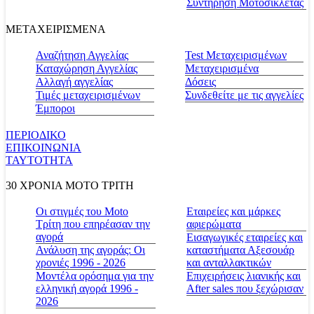
Συντήρηση Μοτοσικλέτας
ΜΕΤΑΧΕΙΡΙΣΜΕΝΑ
Αναζήτηση Αγγελίας
Test Μεταχειρισμένων
Καταχώρηση Αγγελίας
Μεταχειρισμένα
Αλλαγή αγγελίας
Δόσεις
Τιμές μεταχειρισμένων
Συνδεθείτε με τις αγγελίες
Έμποροι
ΠΕΡΙΟΔΙΚΟ
ΕΠΙΚΟΙΝΩΝΙΑ
ΤΑΥΤΟΤΗΤΑ
30 ΧΡΟΝΙΑ MOTO ΤΡΙΤΗ
Οι στιγμές του Moto
Εταιρείες και μάρκες
Τρίτη που επηρέασαν την
αφιερώματα
αγορά
Εισαγωγικές εταιρείες και
Ανάλυση της αγοράς: Οι
καταστήματα Αξεσουάρ
χρονιές 1996 - 2026
και ανταλλακτικών
Μοντέλα ορόσημα για την
Επιχειρήσεις λιανικής και
ελληνική αγορά 1996 -
After sales που ξεχώρισαν
2026