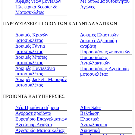
Αφίξεις νέων μοντέλων
Με δίπλωμα αυτοκινήτου
Ηλεκτρικά Scooter &
Αγώνες
Μοτοσυκλέτες
ΠΑΡΟΥΣΙΑΣΕΙΣ ΠΡΟΙΟΝΤΩΝ ΚΑΙ ΑΝΤΑΛΛΑΤΙΚΩΝ
Δοκιμές Κρανών
Δοκιμές Ελαστικών
μοτοσυκλέτας
Δοκιμές Αξεσουάρ
Δοκιμές Γάντια
αναβάτη
μοτοσυκλέτας
Παρουσιάσεις λιπαντικών
Δοκιμές Μπότες
Παρουσιάσεις
μοτοσυκλέτας
Ανταλλακτικών
Δοκιμές Παντελόνια
Παρουσιάσεις Αξεσουάρ
μοτοσυκλέτας
μοτοσυκλέτας
Δοκιμές Jacket - Μπουφάν
μοτοσυκλέτας
ΠΡΟΙΟΝΤΑ ΚΑΙ ΥΠΗΡΕΣΙΕΣ
Νέα Προϊόντα σήμερα
Αfter Sales
Αγόρασε προϊόντα
Βελτίωση
Ευρετήριο Επαγγελματιών
Ελαστικά
Αξεσουάρ Αναβάτη
Ανταλλακτικά
Αξεσουάρ Μοτοσικλέτας
Λιπαντικά