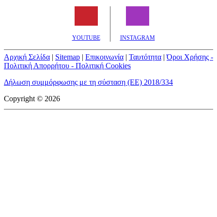
YOUTUBE
INSTAGRAM
Αρχική Σελίδα
|
Sitemap
|
Επικοινωνία
|
Ταυτότητα
|
Όροι Χρήσης -
Πολιτική Απορρήτου - Πολιτική Cookies
Δήλωση συμμόρφωσης με τη σύσταση (ΕΕ) 2018/334
Copyright © 2026
mototriti.gr | Ταυτότητα
Επωνυμία Επιχείρησης:
AUTO ΤΡΙΤΗ ΑΕ
Έδρα - Γραφεία:
Λεωφόρος Αμαρουσίου 14 - Νέο Ηράκλειο,
Τ.Κ. 141 22
Νομική Μορφή:
ΕΚΔΟΤΙΚΗ ΕΤΑΙΡΕΙΑ
Α.Φ.Μ.:
998384177
Δ.Ο.Υ.:
ΚΕΦΟΔΕ
Στοιχεία Επικοινωνίας:
E-mail:
info@mototriti.gr
Τηλέφωνο:
211 1085500