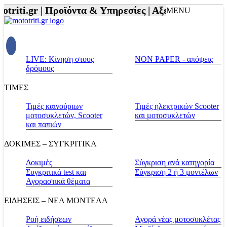
riti.gr |
Προϊόντα & Υπηρεσίες |
Αξεσουάρ Αναβάτη
MENU
LIVE: Κίνηση στους
NON PAPER - απόψεις
δρόμους
ΤΙΜΕΣ
Τιμές καινούριων
Τιμές ηλεκτρικών Scooter
μοτοσυκλετών, Scooter
και μοτοσυκλετών
και παπιών
ΔΟΚΙΜΕΣ – ΣΥΓΚΡΙΤΙΚΑ
Δοκιμές
Σύγκριση ανά κατηγορία
Συγκριτικά test και
Σύγκριση 2 ή 3 μοντέλων
Αγοραστικά θέματα
ΕΙΔΗΣΕΙΣ – ΝΕΑ ΜΟΝΤΕΛΑ
Ροή ειδήσεων
Αγορά νέας μοτοσυκλέτας