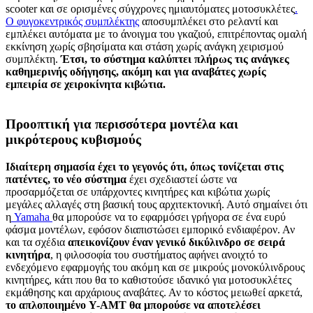
scooter και σε ορισμένες σύγχρονες ημιαυτόματες μοτοσυκλέτες
.
Ο φυγοκεντρικός συμπλέκτης
αποσυμπλέκει στο ρελαντί και
εμπλέκει αυτόματα με το άνοιγμα του γκαζιού, επιτρέποντας ομαλή
εκκίνηση χωρίς σβησίματα και στάση χωρίς ανάγκη χειρισμού
συμπλέκτη.
Έτσι, το σύστημα καλύπτει πλήρως τις ανάγκες
καθημερινής οδήγησης, ακόμη και για αναβάτες χωρίς
εμπειρία σε χειροκίνητα κιβώτια.
Προοπτική για περισσότερα μοντέλα και
μικρότερους κυβισμούς
Ιδιαίτερη σημασία έχει το γεγονός ότι, όπως τονίζεται στις
πατέντες, το νέο σύστημα
έχει σχεδιαστεί ώστε να
προσαρμόζεται σε υπάρχοντες κινητήρες και κιβώτια χωρίς
μεγάλες αλλαγές στη βασική τους αρχιτεκτονική. Αυτό σημαίνει ότι
η
Yamaha
θα μπορούσε να το εφαρμόσει γρήγορα σε ένα ευρύ
φάσμα μοντέλων, εφόσον διαπιστώσει εμπορικό ενδιαφέρον. Αν
και τα σχέδια
απεικονίζουν έναν γενικό δικύλινδρο σε σειρά
κινητήρα
, η φιλοσοφία του συστήματος αφήνει ανοιχτό το
ενδεχόμενο εφαρμογής του ακόμη και σε μικρούς μονοκύλινδρους
κινητήρες, κάτι που θα το καθιστούσε ιδανικό για μοτοσυκλέτες
εκμάθησης και αρχάριους αναβάτες. Αν το κόστος μειωθεί αρκετά,
το απλοποιημένο Y-AMT θα μπορούσε να αποτελέσει