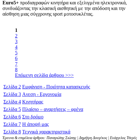
Euro5+
προδιαγραφών κινητήρα και εξελιγμένα ηλεκτρονικά,
συνδυάζοντας την κλασική αισθητική με την απόδοση και την
αίσθηση μιας σύγχρονης sport μοτοσυκλέτας.
1
2
3
4
5
6
7
8
Επόμενη σελίδα άρθρου >>>
Σελίδα
2
Εμφάνιση - Ποιότητα κατασκευής
Σελίδα
3
Aνεση - Εργονομία
Σελίδα
4
Κινητήρας
Σελίδα
5
Πλαίσιο – αναρτήσεις – φρένα
Σελίδα
6
Στο δρόμο
Σελίδα
7
Η άποψή μας
Σελίδα
8
Τεχνικά χαρακτηριστικά
Έρευνα & επιμέλεια άρθρου: Παναγιώτης Σιώπης | Δημήτρη Δουγέκος | Ευάγγελος Τσερές