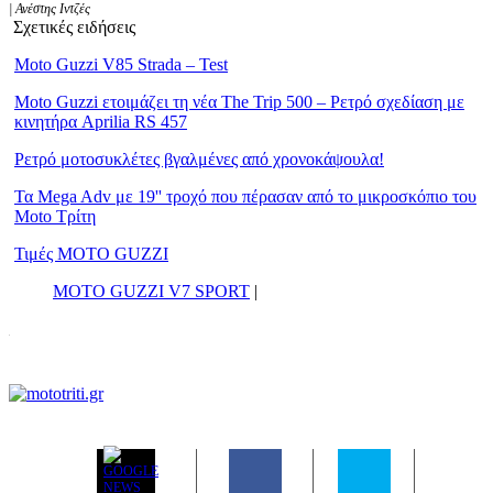
| Ανέστης Ιντζές
Σχετικές ειδήσεις
Moto Guzzi V85 Strada – Test
Moto Guzzi ετοιμάζει τη νέα The Trip 500 – Ρετρό σχεδίαση με
κινητήρα Aprilia RS 457
Ρετρό μοτοσυκλέτες βγαλμένες από χρονοκάψουλα!
Τα Mega Adv με 19'' τροχό που πέρασαν από το μικροσκόπιο του
Moto Τρίτη
Τιμές MOTO GUZZI
MOTO GUZZI V7 SPORT
|