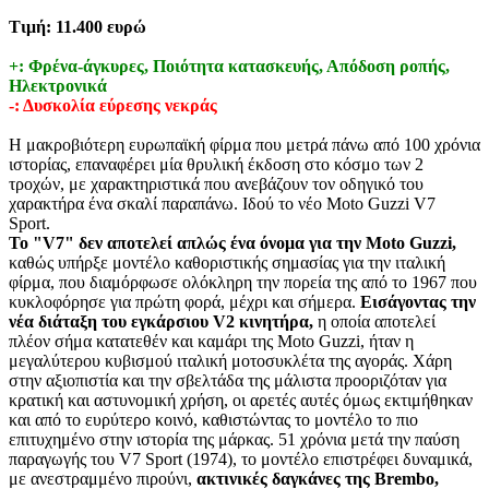
Τιμή: 11.400 ευρώ
+: Φρένα-άγκυρες, Ποιότητα κατασκευής, Απόδοση ροπής,
Ηλεκτρονικά
-
: Δυσκολία εύρεσης νεκράς
Η μακροβιότερη ευρωπαϊκή φίρμα που μετρά πάνω από 100 χρόνια
ιστορίας, επαναφέρει μία θρυλική έκδοση στο κόσμο των 2
τροχών, με χαρακτηριστικά που ανεβάζουν τον οδηγικό του
χαρακτήρα ένα σκαλί παραπάνω. Ιδού το νέο Moto Guzzi V7
Sport.
Το "V7" δεν αποτελεί απλώς ένα όνομα για την Moto Guzzi,
καθώς υπήρξε μοντέλο καθοριστικής σημασίας για την ιταλική
φίρμα, που διαμόρφωσε ολόκληρη την πορεία της από το 1967 που
κυκλοφόρησε για πρώτη φορά, μέχρι και σήμερα.
Εισάγοντας την
νέα διάταξη του εγκάρσιου V2 κινητήρα,
η οποία αποτελεί
πλέον σήμα κατατεθέν και καμάρι της Moto Guzzi, ήταν η
μεγαλύτερου κυβισμού ιταλική μοτοσυκλέτα της αγοράς. Χάρη
στην αξιοπιστία και την σβελτάδα της μάλιστα προοριζόταν για
κρατική και αστυνομική χρήση, οι αρετές αυτές όμως εκτιμήθηκαν
και από το ευρύτερο κοινό, καθιστώντας το μοντέλο το πιο
επιτυχημένο στην ιστορία της μάρκας. 51 χρόνια μετά την παύση
παραγωγής του V7 Sport (1974), το μοντέλο επιστρέφει δυναμικά,
με ανεστραμμένο πιρούνι,
ακτινικές δαγκάνες της Brembo,