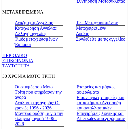
Συντήρηση Μοτοσικλέτας
ΜΕΤΑΧΕΙΡΙΣΜΕΝΑ
Αναζήτηση Αγγελίας
Test Μεταχειρισμένων
Καταχώρηση Αγγελίας
Μεταχειρισμένα
Αλλαγή αγγελίας
Δόσεις
Τιμές μεταχειρισμένων
Συνδεθείτε με τις αγγελίες
Έμποροι
ΠΕΡΙΟΔΙΚΟ
ΕΠΙΚΟΙΝΩΝΙΑ
ΤΑΥΤΟΤΗΤΑ
30 ΧΡΟΝΙΑ MOTO ΤΡΙΤΗ
Οι στιγμές του Moto
Εταιρείες και μάρκες
Τρίτη που επηρέασαν την
αφιερώματα
αγορά
Εισαγωγικές εταιρείες και
Ανάλυση της αγοράς: Οι
καταστήματα Αξεσουάρ
χρονιές 1996 - 2026
και ανταλλακτικών
Μοντέλα ορόσημα για την
Επιχειρήσεις λιανικής και
ελληνική αγορά 1996 -
After sales που ξεχώρισαν
2026