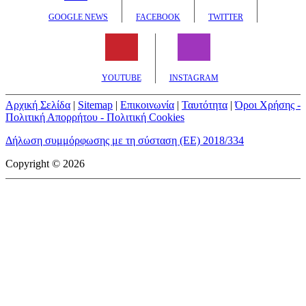
GOOGLE NEWS
FACEBOOK
TWITTER
YOUTUBE
INSTAGRAM
Αρχική Σελίδα
|
Sitemap
|
Επικοινωνία
|
Ταυτότητα
|
Όροι Χρήσης -
Πολιτική Απορρήτου - Πολιτική Cookies
Δήλωση συμμόρφωσης με τη σύσταση (ΕΕ) 2018/334
Copyright © 2026
mototriti.gr | Ταυτότητα
Επωνυμία Επιχείρησης:
AUTO ΤΡΙΤΗ ΑΕ
Έδρα - Γραφεία:
Λεωφόρος Αμαρουσίου 14 - Νέο Ηράκλειο,
Τ.Κ. 141 22
Νομική Μορφή:
ΕΚΔΟΤΙΚΗ ΕΤΑΙΡΕΙΑ
Α.Φ.Μ.:
998384177
Δ.Ο.Υ.:
ΚΕΦΟΔΕ
Στοιχεία Επικοινωνίας: