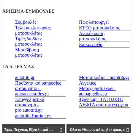
ΧΡΗΣΙΜΑ-ΣΥΜΒΟΥΛΕΣ
Συμβουλές
Πως λειτουργεί
Τέλη κυκλοφορίας
ΚΤΕΟ μοτοσυκλέτας
μοτοσυκλέτας
Ανακύκλωση
Τιμές διοδίων
μοτοσυκλέτας
μοτοσυκλέτας
Επικοινωνία
Μεταβίβαση
μοτοσυκλέτας
ΤΑ SITES ΜΑΣ
autotriti.gr
Μοτοσικλέτα - mototriti.gr
Προϊόντα και υπηρεσίες
Αγγελιες
αυτοκινήτου -
Μεταχειρισμένων -
autoaccessories.gr
autoaggelies.gr
Επαγγελματικά
4green.gr - ΓΛΙΤΩΣΤΕ
αυτοκίνητα -
ΛΕΦΤΑ από την ενέργεια
pro.autotriti.gr
autotriti-Touring.gr