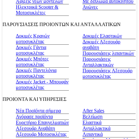
Αφίξεις νέων μοντέλων
Με δίπλωμα αυτοκινήτου
Ηλεκτρικά Scooter &
Αγώνες
Μοτοσυκλέτες
ΠΑΡΟΥΣΙΑΣΕΙΣ ΠΡΟΙΟΝΤΩΝ ΚΑΙ ΑΝΤΑΛΛΑΤΙΚΩΝ
Δοκιμές Κρανών
Δοκιμές Ελαστικών
μοτοσυκλέτας
Δοκιμές Αξεσουάρ
Δοκιμές Γάντια
αναβάτη
μοτοσυκλέτας
Παρουσιάσεις λιπαντικών
Δοκιμές Μπότες
Παρουσιάσεις
μοτοσυκλέτας
Ανταλλακτικών
Δοκιμές Παντελόνια
Παρουσιάσεις Αξεσουάρ
μοτοσυκλέτας
μοτοσυκλέτας
Δοκιμές Jacket - Μπουφάν
μοτοσυκλέτας
ΠΡΟΙΟΝΤΑ ΚΑΙ ΥΠΗΡΕΣΙΕΣ
Νέα Προϊόντα σήμερα
Αfter Sales
Αγόρασε προϊόντα
Βελτίωση
Ευρετήριο Επαγγελματιών
Ελαστικά
Αξεσουάρ Αναβάτη
Ανταλλακτικά
Αξεσουάρ Μοτοσικλέτας
Λιπαντικά