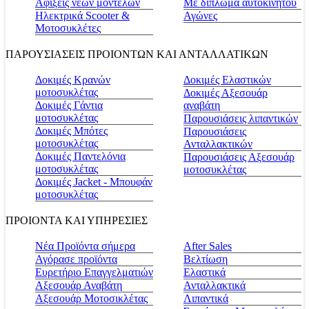
Αφίξεις νέων μοντέλων
Με δίπλωμα αυτοκινήτου
Ηλεκτρικά Scooter &
Αγώνες
Μοτοσυκλέτες
ΠΑΡΟΥΣΙΑΣΕΙΣ ΠΡΟΙΟΝΤΩΝ ΚΑΙ ΑΝΤΑΛΛΑΤΙΚΩΝ
Δοκιμές Κρανών
Δοκιμές Ελαστικών
μοτοσυκλέτας
Δοκιμές Αξεσουάρ
Δοκιμές Γάντια
αναβάτη
μοτοσυκλέτας
Παρουσιάσεις λιπαντικών
Δοκιμές Μπότες
Παρουσιάσεις
μοτοσυκλέτας
Ανταλλακτικών
Δοκιμές Παντελόνια
Παρουσιάσεις Αξεσουάρ
μοτοσυκλέτας
μοτοσυκλέτας
Δοκιμές Jacket - Μπουφάν
μοτοσυκλέτας
ΠΡΟΙΟΝΤΑ ΚΑΙ ΥΠΗΡΕΣΙΕΣ
Νέα Προϊόντα σήμερα
Αfter Sales
Αγόρασε προϊόντα
Βελτίωση
Ευρετήριο Επαγγελματιών
Ελαστικά
Αξεσουάρ Αναβάτη
Ανταλλακτικά
Αξεσουάρ Μοτοσικλέτας
Λιπαντικά