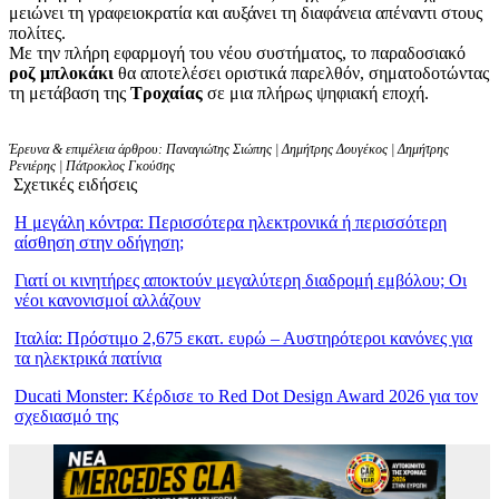
μειώνει τη γραφειοκρατία και αυξάνει τη διαφάνεια απέναντι στους
πολίτες.
Με την πλήρη εφαρμογή του νέου συστήματος, το παραδοσιακό
ροζ μπλοκάκι
θα αποτελέσει οριστικά παρελθόν, σηματοδοτώντας
τη μετάβαση της
Τροχαίας
σε μια πλήρως ψηφιακή εποχή.
Έρευνα & επιμέλεια άρθρου: Παναγιώτης Σιώπης | Δημήτρης Δουγέκος | Δημήτρης
Ρενιέρης | Πάτροκλος Γκούσης
Σχετικές ειδήσεις
Η μεγάλη κόντρα: Περισσότερα ηλεκτρονικά ή περισσότερη
αίσθηση στην οδήγηση;
Γιατί οι κινητήρες αποκτούν μεγαλύτερη διαδρομή εμβόλου; Οι
νέοι κανονισμοί αλλάζουν
Ιταλία: Πρόστιμο 2,675 εκατ. ευρώ – Αυστηρότεροι κανόνες για
τα ηλεκτρικά πατίνια
Ducati Monster: Κέρδισε το Red Dot Design Award 2026 για τον
σχεδιασμό της