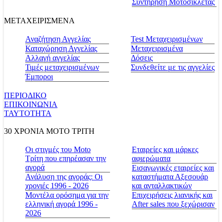
Συντήρηση Μοτοσικλέτας
ΜΕΤΑΧΕΙΡΙΣΜΕΝΑ
Αναζήτηση Αγγελίας
Test Μεταχειρισμένων
Καταχώρηση Αγγελίας
Μεταχειρισμένα
Αλλαγή αγγελίας
Δόσεις
Τιμές μεταχειρισμένων
Συνδεθείτε με τις αγγελίες
Έμποροι
ΠΕΡΙΟΔΙΚΟ
ΕΠΙΚΟΙΝΩΝΙΑ
ΤΑΥΤΟΤΗΤΑ
30 ΧΡΟΝΙΑ MOTO ΤΡΙΤΗ
Οι στιγμές του Moto
Εταιρείες και μάρκες
Τρίτη που επηρέασαν την
αφιερώματα
αγορά
Εισαγωγικές εταιρείες και
Ανάλυση της αγοράς: Οι
καταστήματα Αξεσουάρ
χρονιές 1996 - 2026
και ανταλλακτικών
Μοντέλα ορόσημα για την
Επιχειρήσεις λιανικής και
ελληνική αγορά 1996 -
After sales που ξεχώρισαν
2026