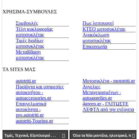
ΧΡΗΣΙΜΑ-ΣΥΜΒΟΥΛΕΣ
Συμβουλές
Πως λειτουργεί
Τέλη κυκλοφορίας
ΚΤΕΟ μοτοσυκλέτας
μοτοσυκλέτας
Ανακύκλωση
Τιμές διοδίων
μοτοσυκλέτας
μοτοσυκλέτας
Επικοινωνία
Μεταβίβαση
μοτοσυκλέτας
ΤΑ SITES ΜΑΣ
autotriti.gr
Μοτοσικλέτα - mototriti.gr
Προϊόντα και υπηρεσίες
Αγγελιες
αυτοκινήτου -
Μεταχειρισμένων -
autoaccessories.gr
autoaggelies.gr
Επαγγελματικά
4green.gr - ΓΛΙΤΩΣΤΕ
αυτοκίνητα -
ΛΕΦΤΑ από την ενέργεια
pro.autotriti.gr
autotriti-Touring.gr