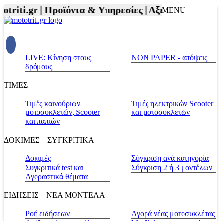
triti.gr |
Προϊόντα & Υπηρεσίες |
Αξεσουάρ Αναβάτη
MENU
LIVE: Κίνηση στους
NON PAPER - απόψεις
δρόμους
ΤΙΜΕΣ
Τιμές καινούριων
Τιμές ηλεκτρικών Scooter
μοτοσυκλετών, Scooter
και μοτοσυκλετών
και παπιών
ΔΟΚΙΜΕΣ – ΣΥΓΚΡΙΤΙΚΑ
Δοκιμές
Σύγκριση ανά κατηγορία
Συγκριτικά test και
Σύγκριση 2 ή 3 μοντέλων
Αγοραστικά θέματα
ΕΙΔΗΣΕΙΣ – ΝΕΑ ΜΟΝΤΕΛΑ
Ροή ειδήσεων
Αγορά νέας μοτοσυκλέτας