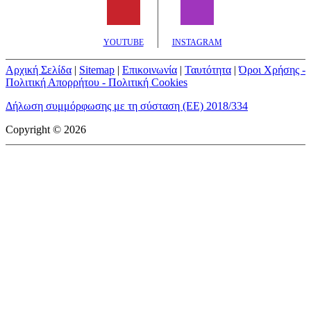
YOUTUBE
INSTAGRAM
Αρχική Σελίδα
|
Sitemap
|
Επικοινωνία
|
Ταυτότητα
|
Όροι Χρήσης -
Πολιτική Απορρήτου - Πολιτική Cookies
Δήλωση συμμόρφωσης με τη σύσταση (ΕΕ) 2018/334
Copyright © 2026
mototriti.gr | Ταυτότητα
Επωνυμία Επιχείρησης:
AUTO ΤΡΙΤΗ ΑΕ
Έδρα - Γραφεία:
Λεωφόρος Αμαρουσίου 14 - Νέο Ηράκλειο,
Τ.Κ. 141 22
Νομική Μορφή:
ΕΚΔΟΤΙΚΗ ΕΤΑΙΡΕΙΑ
Α.Φ.Μ.:
998384177
Δ.Ο.Υ.:
ΚΕΦΟΔΕ
Στοιχεία Επικοινωνίας:
E-mail:
info@mototriti.gr
Τηλέφωνο:
211 1085500
Ιστοσελίδα:
www.mototriti.gr