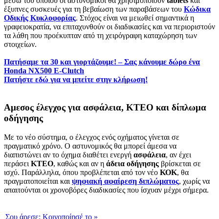
μέσω του οποίου οι αστυνομικοί θα χρησιμοποιούν
tablets
και
έξυπνες συσκευές για τη βεβαίωση των παραβάσεων του
Κώδικα
Οδικής Κυκλοφορίας
. Στόχος είναι να μειωθεί σημαντικά η
γραφειοκρατία, να επιταχυνθούν οι διαδικασίες και να περιοριστούν
τα λάθη που προέκυπταν από τη χειρόγραφη καταχώρηση των
στοιχείων.
Πατήσαμε τα 30 και γιορτάζουμε! – Σας κάνουμε δώρο ένα
Honda NX500 E-Clutch
Πατήστε εδώ για να μπείτε στην κλήρωση!
Aμεσος έλεγχος για ασφάλεια, ΚΤΕΟ και δίπλωμα
οδήγησης
Με το νέο σύστημα, ο έλεγχος ενός οχήματος γίνεται σε
πραγματικό χρόνο. Ο αστυνομικός θα μπορεί άμεσα να
διαπιστώνει αν το όχημα διαθέτει ενεργή
ασφάλεια
, αν έχει
περάσει
ΚΤΕΟ
, καθώς και αν η
άδεια οδήγησης
βρίσκεται σε
ισχύ. Παράλληλα, όπου προβλέπεται από τον νέο
ΚΟΚ
, θα
πραγματοποιείται και
ψηφιακή αφαίρεση διπλώματος
, χωρίς να
απαιτούνται οι χρονοβόρες διαδικασίες που ίσχυαν μέχρι σήμερα.
Σου άρεσε:
Κοινοποίησέ το
»