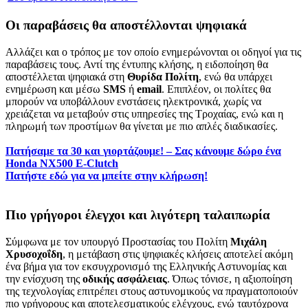
Οι παραβάσεις θα αποστέλλονται ψηφιακά
Αλλάζει και ο τρόπος με τον οποίο ενημερώνονται οι οδηγοί για τις
παραβάσεις τους. Αντί της έντυπης κλήσης, η ειδοποίηση θα
αποστέλλεται ψηφιακά στη
Θυρίδα Πολίτη
, ενώ θα υπάρχει
ενημέρωση και μέσω
SMS
ή
email
. Επιπλέον, οι πολίτες θα
μπορούν να υποβάλλουν ενστάσεις ηλεκτρονικά, χωρίς να
χρειάζεται να μεταβούν στις υπηρεσίες της Τροχαίας, ενώ και η
πληρωμή των προστίμων θα γίνεται με πιο απλές διαδικασίες.
Πατήσαμε τα 30 και γιορτάζουμε! – Σας κάνουμε δώρο ένα
Honda NX500 E-Clutch
Πατήστε εδώ για να μπείτε στην κλήρωση!
Πιο γρήγοροι έλεγχοι και λιγότερη ταλαιπωρία
Σύμφωνα με τον υπουργό Προστασίας του Πολίτη
Μιχάλη
Χρυσοχοΐδη
, η μετάβαση στις ψηφιακές κλήσεις αποτελεί ακόμη
ένα βήμα για τον εκσυγχρονισμό της Ελληνικής Αστυνομίας και
την ενίσχυση της
οδικής ασφάλειας
. Όπως τόνισε, η αξιοποίηση
της τεχνολογίας επιτρέπει στους αστυνομικούς να πραγματοποιούν
πιο γρήγορους και αποτελεσματικούς ελέγχους, ενώ ταυτόχρονα