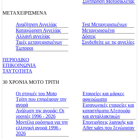
Συντήρηση Μοτοσικλέτας
ΜΕΤΑΧΕΙΡΙΣΜΕΝΑ
Αναζήτηση Αγγελίας
Test Μεταχειρισμένων
Καταχώρηση Αγγελίας
Μεταχειρισμένα
Αλλαγή αγγελίας
Δόσεις
Τιμές μεταχειρισμένων
Συνδεθείτε με τις αγγελίες
Έμποροι
ΠΕΡΙΟΔΙΚΟ
ΕΠΙΚΟΙΝΩΝΙΑ
ΤΑΥΤΟΤΗΤΑ
30 ΧΡΟΝΙΑ MOTO ΤΡΙΤΗ
Οι στιγμές του Moto
Εταιρείες και μάρκες
Τρίτη που επηρέασαν την
αφιερώματα
αγορά
Εισαγωγικές εταιρείες και
Ανάλυση της αγοράς: Οι
καταστήματα Αξεσουάρ
χρονιές 1996 - 2026
και ανταλλακτικών
Μοντέλα ορόσημα για την
Επιχειρήσεις λιανικής και
ελληνική αγορά 1996 -
After sales που ξεχώρισαν
2026