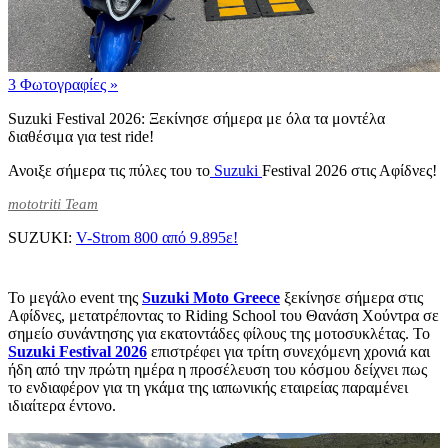
3 Φωτογραφίες
»
Suzuki Festival 2026: Ξεκίνησε σήμερα με όλα τα μοντέλα
διαθέσιμα για test ride!
Ανοιξε σήμερα τις πύλες του το
Suzuki
Festival 2026 στις Αφίδνες!
mototriti Team
SUZUKI:
V-Strom 800 από 9.895ε!
Το μεγάλο event της
Suzuki Moto Greece
ξεκίνησε σήμερα στις
Αφίδνες, μετατρέποντας το Riding School του Θανάση Χούντρα σε
σημείο συνάντησης για εκατοντάδες φίλους της μοτοσυκλέτας. Το
Suzuki Festival 2026
επιστρέφει για τρίτη συνεχόμενη χρονιά και
ήδη από την πρώτη ημέρα η προσέλευση του κόσμου δείχνει πως
το ενδιαφέρον για τη γκάμα της ιαπωνικής εταιρείας παραμένει
ιδιαίτερα έντονο.