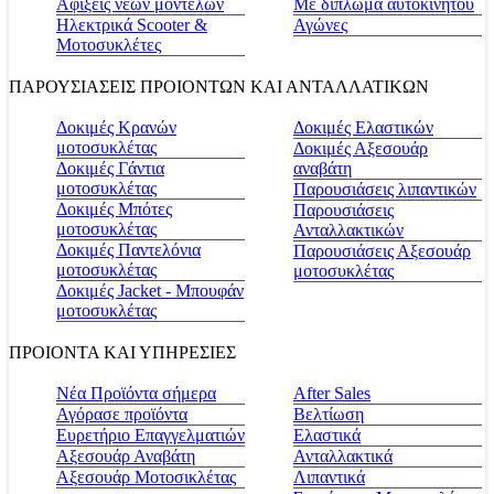
Αφίξεις νέων μοντέλων
Με δίπλωμα αυτοκινήτου
Ηλεκτρικά Scooter &
Αγώνες
Μοτοσυκλέτες
ΠΑΡΟΥΣΙΑΣΕΙΣ ΠΡΟΙΟΝΤΩΝ ΚΑΙ ΑΝΤΑΛΛΑΤΙΚΩΝ
Δοκιμές Κρανών
Δοκιμές Ελαστικών
μοτοσυκλέτας
Δοκιμές Αξεσουάρ
Δοκιμές Γάντια
αναβάτη
μοτοσυκλέτας
Παρουσιάσεις λιπαντικών
Δοκιμές Μπότες
Παρουσιάσεις
μοτοσυκλέτας
Ανταλλακτικών
Δοκιμές Παντελόνια
Παρουσιάσεις Αξεσουάρ
μοτοσυκλέτας
μοτοσυκλέτας
Δοκιμές Jacket - Μπουφάν
μοτοσυκλέτας
ΠΡΟΙΟΝΤΑ ΚΑΙ ΥΠΗΡΕΣΙΕΣ
Νέα Προϊόντα σήμερα
Αfter Sales
Αγόρασε προϊόντα
Βελτίωση
Ευρετήριο Επαγγελματιών
Ελαστικά
Αξεσουάρ Αναβάτη
Ανταλλακτικά
Αξεσουάρ Μοτοσικλέτας
Λιπαντικά