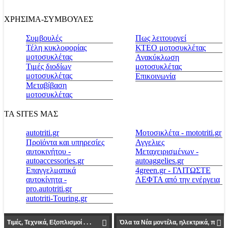
ΧΡΗΣΙΜΑ-ΣΥΜΒΟΥΛΕΣ
Συμβουλές
Πως λειτουργεί
Τέλη κυκλοφορίας
ΚΤΕΟ μοτοσυκλέτας
μοτοσυκλέτας
Ανακύκλωση
Τιμές διοδίων
μοτοσυκλέτας
μοτοσυκλέτας
Επικοινωνία
Μεταβίβαση
μοτοσυκλέτας
ΤΑ SITES ΜΑΣ
autotriti.gr
Μοτοσικλέτα - mototriti.gr
Προϊόντα και υπηρεσίες
Αγγελιες
αυτοκινήτου -
Μεταχειρισμένων -
autoaccessories.gr
autoaggelies.gr
Επαγγελματικά
4green.gr - ΓΛΙΤΩΣΤΕ
αυτοκίνητα -
ΛΕΦΤΑ από την ενέργεια
pro.autotriti.gr
autotriti-Touring.gr