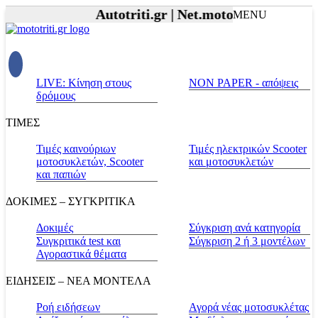
Autotriti.gr |
Net.mototriti.gr |
Προϊόν
MENU
LIVE: Κίνηση στους
NON PAPER - απόψεις
δρόμους
ΤΙΜΕΣ
Τιμές καινούριων
Τιμές ηλεκτρικών Scooter
μοτοσυκλετών, Scooter
και μοτοσυκλετών
και παπιών
ΔΟΚΙΜΕΣ – ΣΥΓΚΡΙΤΙΚΑ
Δοκιμές
Σύγκριση ανά κατηγορία
Συγκριτικά test και
Σύγκριση 2 ή 3 μοντέλων
Αγοραστικά θέματα
ΕΙΔΗΣΕΙΣ – ΝΕΑ ΜΟΝΤΕΛΑ
Ροή ειδήσεων
Αγορά νέας μοτοσυκλέτας