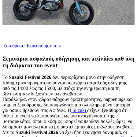
Σου άρεσε:
Κοινοποίησέ το
»
Σεμινάρια ασφαλούς οδήγησης και activities καθ όλη
τη διάρκεια του event
Το
Suzuki Festival 2026
δεν περιορίζεται μόνο στην οδήγηση.
Καθημερινά πραγματοποιούνται σεμινάρια ασφαλούς οδήγησης
από τις 14:00 έως τις 15:00, με στόχο την ενημέρωση και τη
βελτίωση των δεξιοτήτων των αναβατών.
Παράλληλα, στον χώρο υπάρχουν δραστηριότητες, happenings και
σημεία ξεκούρασης, δημιουργώντας μια ολοκληρωμένη εμπειρία
για όσους βρεθούν στις Αφίδνες. Η
Suzuki
δείχνει ξεκάθαρα ότι
θέλει το event να λειτουργήσει ως μια ανοιχτή γιορτή της
μοτοσυκλέτας, όπου ο κόσμος μπορεί να περάσει πολλές ώρες, να
δοκιμάσει μοντέλα και να μοιραστεί εμπειρίες με άλλους αναβάτες.
Με το
Suzuki Festival 2026
να έχει ήδη ξεκινήσει δυναμικά, οι