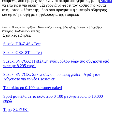
επόμενες δύο ημέρες αναμένονται ακόμα πιο γεμάτες, με τη
Suzuki
να επιχειρεί για ακόμη μία χρονιά να φέρει τον κόσμο πιο κοντά
στις μοτοσυκλέτες της μέσα από πραγματική εμπειρία οδήγησης
και άμεση επαφή με τη φιλοσοφία της εταιρείας.
Έρευνα & επιμέλεια άρθρου: Παναγιώτης Σιώπης | Δημήτρης Δουγέκος | Δημήτρης
Ρενιέρης | Πάτροκλος Γκούσης
Σχετικές ειδήσεις
Suzuki DR-Z 4S - Test
Suzuki GSX-8TT - Test
Suzuki SV-7GX: Η εξέλιξη ενός θρύλου τώρα πιο σύγχρονη από
ποτέ με 8.295 ευρώ
Suzuki SV-7GX: Ξεκίνησαν οι προπαραγγελίες - Αφιξη τον
Αύγουστο για το νέο Crossover
Τα καλύτερα 0-100 στα super naked
Sport μοντέλα με το καλύτερο 0-100 με λιγότερα από 10.000
ευρώ
Τιμές SUZUKI