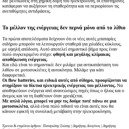
Με βελτιώσεις στη χημική δομή του ηλεκτρολύτη, οι επιστήμονες
κατάφεραν να αυξήσουν τη σταθερότητα και να περιορίσουν τις
ανεπιθύμητες αντιδράσεις.
Το μέλλον της ενέργειας δεν περνά μόνο από το λίθιο
Τα πρώτα αποτελέσματα δείχνουν ότι οι νέες αυτές μπαταρίες
σιδήρου μπορούν να λειτουργούν σταθερά για χιλιάδες κύκλους,
με υψηλή απόδοση. Αυτό αποτελεί σημαντικό βήμα προς έναν
πολύ συγκεκριμένο στόχο:
φθηνή και μεγάλης κλίμακας
αποθήκευση ενέργειας
.
Και εδώ είναι το σημαντικό: δεν μιλάμε για αντικατάσταση του
λιθίου σε μοτοσυκλέτες ή αυτοκίνητα. Μιλάμε για κάτι
διαφορετικό.
Οι flow batteries, και ειδικά αυτές από σίδηρο, προορίζονται να
στηρίξουν τα δίκτυα ηλεκτρικής ενέργειας του μέλλοντος.
Να
αποθηκεύουν ενέργεια από ανανεώσιμες πηγές όπως ο ήλιος και ο
άνεμος και να τη διαθέτουν όταν χρειάζεται.
Με απλά λόγια, μπορεί να μην τις δούμε ποτέ πάνω σε μια
μοτοσυκλέτα
, αλλά είναι πολύ πιθανό να είναι αυτές που θα
κάνουν εφικτή τη συνολική μετάβαση στην ηλεκτροκίνηση.
Έρευνα & επιμέλεια άρθρου: Παναγιώτης Σιώπης | Δημήτρης Δουγέκος | Δημήτρης