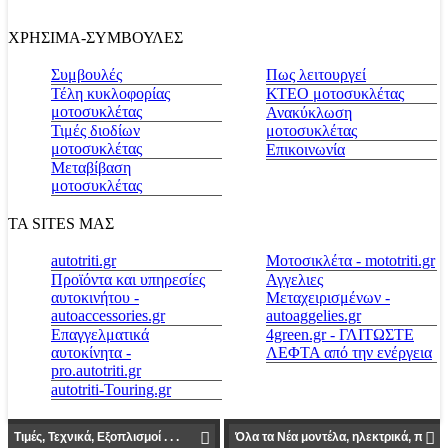
ΧΡΗΣΙΜΑ-ΣΥΜΒΟΥΛΕΣ
Συμβουλές
Πως λειτουργεί
Τέλη κυκλοφορίας
ΚΤΕΟ μοτοσυκλέτας
μοτοσυκλέτας
Ανακύκλωση
Τιμές διοδίων
μοτοσυκλέτας
μοτοσυκλέτας
Επικοινωνία
Μεταβίβαση
μοτοσυκλέτας
ΤΑ SITES ΜΑΣ
autotriti.gr
Μοτοσικλέτα - mototriti.gr
Προϊόντα και υπηρεσίες
Αγγελιες
αυτοκινήτου -
Μεταχειρισμένων -
autoaccessories.gr
autoaggelies.gr
Επαγγελματικά
4green.gr - ΓΛΙΤΩΣΤΕ
αυτοκίνητα -
ΛΕΦΤΑ από την ενέργεια
pro.autotriti.gr
autotriti-Touring.gr