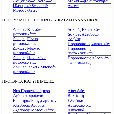
Αφίξεις νέων μοντέλων
Με δίπλωμα αυτοκινήτου
Ηλεκτρικά Scooter &
Αγώνες
Μοτοσυκλέτες
ΠΑΡΟΥΣΙΑΣΕΙΣ ΠΡΟΙΟΝΤΩΝ ΚΑΙ ΑΝΤΑΛΛΑΤΙΚΩΝ
Δοκιμές Κρανών
Δοκιμές Ελαστικών
μοτοσυκλέτας
Δοκιμές Αξεσουάρ
Δοκιμές Γάντια
αναβάτη
μοτοσυκλέτας
Παρουσιάσεις λιπαντικών
Δοκιμές Μπότες
Παρουσιάσεις
μοτοσυκλέτας
Ανταλλακτικών
Δοκιμές Παντελόνια
Παρουσιάσεις Αξεσουάρ
μοτοσυκλέτας
μοτοσυκλέτας
Δοκιμές Jacket - Μπουφάν
μοτοσυκλέτας
ΠΡΟΙΟΝΤΑ ΚΑΙ ΥΠΗΡΕΣΙΕΣ
Νέα Προϊόντα σήμερα
Αfter Sales
Αγόρασε προϊόντα
Βελτίωση
Ευρετήριο Επαγγελματιών
Ελαστικά
Αξεσουάρ Αναβάτη
Ανταλλακτικά
Αξεσουάρ Μοτοσικλέτας
Λιπαντικά