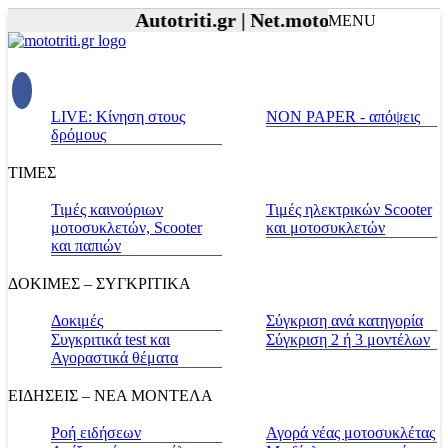
Autotriti.gr |
Net.mototriti.gr |
Προϊόν
MENU
LIVE: Κίνηση στους
NON PAPER - απόψεις
δρόμους
ΤΙΜΕΣ
Τιμές καινούριων
Τιμές ηλεκτρικών Scooter
μοτοσυκλετών, Scooter
και μοτοσυκλετών
και παπιών
ΔΟΚΙΜΕΣ – ΣΥΓΚΡΙΤΙΚΑ
Δοκιμές
Σύγκριση ανά κατηγορία
Συγκριτικά test και
Σύγκριση 2 ή 3 μοντέλων
Αγοραστικά θέματα
ΕΙΔΗΣΕΙΣ – ΝΕΑ ΜΟΝΤΕΛΑ
Ροή ειδήσεων
Αγορά νέας μοτοσυκλέτας