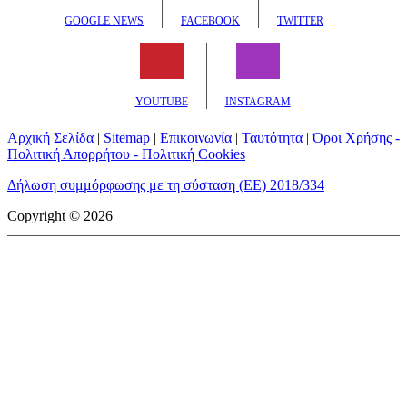
GOOGLE NEWS
FACEBOOK
TWITTER
YOUTUBE
INSTAGRAM
Αρχική Σελίδα
|
Sitemap
|
Επικοινωνία
|
Ταυτότητα
|
Όροι Χρήσης -
Πολιτική Απορρήτου - Πολιτική Cookies
Δήλωση συμμόρφωσης με τη σύσταση (ΕΕ) 2018/334
Copyright © 2026
mototriti.gr | Ταυτότητα
Επωνυμία Επιχείρησης:
AUTO ΤΡΙΤΗ ΑΕ
Έδρα - Γραφεία:
Λεωφόρος Αμαρουσίου 14 - Νέο Ηράκλειο,
Τ.Κ. 141 22
Νομική Μορφή:
ΕΚΔΟΤΙΚΗ ΕΤΑΙΡΕΙΑ
Α.Φ.Μ.:
998384177
Δ.Ο.Υ.:
ΚΕΦΟΔΕ
Στοιχεία Επικοινωνίας: