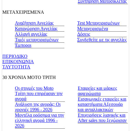
Συντήρηση Μοτοσικλέτας
ΜΕΤΑΧΕΙΡΙΣΜΕΝΑ
Αναζήτηση Αγγελίας
Test Μεταχειρισμένων
Καταχώρηση Αγγελίας
Μεταχειρισμένα
Αλλαγή αγγελίας
Δόσεις
Τιμές μεταχειρισμένων
Συνδεθείτε με τις αγγελίες
Έμποροι
ΠΕΡΙΟΔΙΚΟ
ΕΠΙΚΟΙΝΩΝΙΑ
ΤΑΥΤΟΤΗΤΑ
30 ΧΡΟΝΙΑ MOTO ΤΡΙΤΗ
Οι στιγμές του Moto
Εταιρείες και μάρκες
Τρίτη που επηρέασαν την
αφιερώματα
αγορά
Εισαγωγικές εταιρείες και
Ανάλυση της αγοράς: Οι
καταστήματα Αξεσουάρ
χρονιές 1996 - 2026
και ανταλλακτικών
Μοντέλα ορόσημα για την
Επιχειρήσεις λιανικής και
ελληνική αγορά 1996 -
After sales που ξεχώρισαν
2026