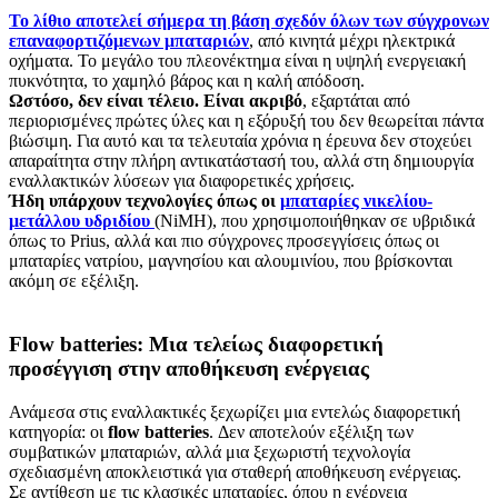
Το λίθιο αποτελεί σήμερα τη βάση σχεδόν όλων των σύγχρονων
επαναφορτιζόμενων μπαταριών
, από κινητά μέχρι ηλεκτρικά
οχήματα. Το μεγάλο του πλεονέκτημα είναι η υψηλή ενεργειακή
πυκνότητα, το χαμηλό βάρος και η καλή απόδοση.
Ωστόσο, δεν είναι τέλειο. Είναι ακριβό
, εξαρτάται από
περιορισμένες πρώτες ύλες και η εξόρυξή του δεν θεωρείται πάντα
βιώσιμη. Για αυτό και τα τελευταία χρόνια η έρευνα δεν στοχεύει
απαραίτητα στην πλήρη αντικατάστασή του, αλλά στη δημιουργία
εναλλακτικών λύσεων για διαφορετικές χρήσεις.
Ήδη υπάρχουν τεχνολογίες όπως οι
μπαταρίες νικελίου-
μετάλλου υδριδίου
(NiMH), που χρησιμοποιήθηκαν σε υβριδικά
όπως το Prius, αλλά και πιο σύγχρονες προσεγγίσεις όπως οι
μπαταρίες νατρίου, μαγνησίου και αλουμινίου, που βρίσκονται
ακόμη σε εξέλιξη.
Flow batteries: Μια τελείως διαφορετική
προσέγγιση στην αποθήκευση ενέργειας
Ανάμεσα στις εναλλακτικές ξεχωρίζει μια εντελώς διαφορετική
κατηγορία: οι
flow batteries
. Δεν αποτελούν εξέλιξη των
συμβατικών μπαταριών, αλλά μια ξεχωριστή τεχνολογία
σχεδιασμένη αποκλειστικά για σταθερή αποθήκευση ενέργειας.
Σε αντίθεση με τις κλασικές μπαταρίες, όπου η ενέργεια