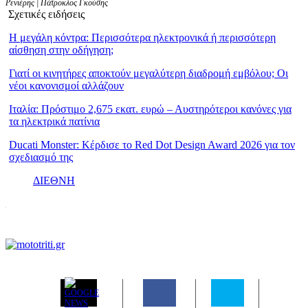
Ρενιέρης | Πάτροκλος Γκούσης
Σχετικές ειδήσεις
Η μεγάλη κόντρα: Περισσότερα ηλεκτρονικά ή περισσότερη
αίσθηση στην οδήγηση;
Γιατί οι κινητήρες αποκτούν μεγαλύτερη διαδρομή εμβόλου; Οι
νέοι κανονισμοί αλλάζουν
Ιταλία: Πρόστιμο 2,675 εκατ. ευρώ – Αυστηρότεροι κανόνες για
τα ηλεκτρικά πατίνια
Ducati Monster: Κέρδισε το Red Dot Design Award 2026 για τον
σχεδιασμό της
ΔΙΕΘΝΗ