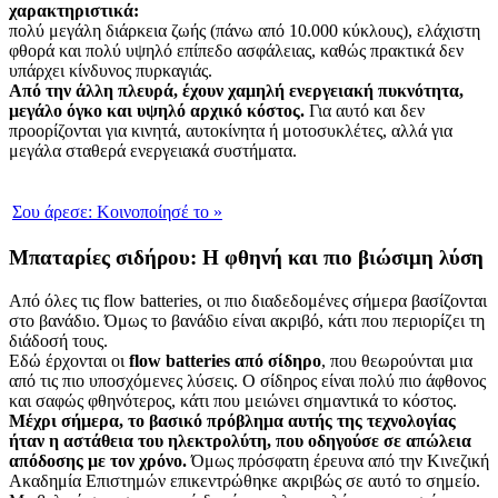
χαρακτηριστικά:
πολύ μεγάλη διάρκεια ζωής (πάνω από 10.000 κύκλους), ελάχιστη
φθορά και πολύ υψηλό επίπεδο ασφάλειας, καθώς πρακτικά δεν
υπάρχει κίνδυνος πυρκαγιάς.
Από την άλλη πλευρά, έχουν χαμηλή ενεργειακή πυκνότητα,
μεγάλο όγκο και υψηλό αρχικό κόστος.
Για αυτό και δεν
προορίζονται για κινητά, αυτοκίνητα ή μοτοσυκλέτες, αλλά για
μεγάλα σταθερά ενεργειακά συστήματα.
Σου άρεσε:
Κοινοποίησέ το
»
Μπαταρίες σιδήρου: Η φθηνή και πιο βιώσιμη λύση
Από όλες τις flow batteries, οι πιο διαδεδομένες σήμερα βασίζονται
στο βανάδιο. Όμως το βανάδιο είναι ακριβό, κάτι που περιορίζει τη
διάδοσή τους.
Εδώ έρχονται οι
flow batteries από σίδηρο
, που θεωρούνται μια
από τις πιο υποσχόμενες λύσεις. Ο σίδηρος είναι πολύ πιο άφθονος
και σαφώς φθηνότερος, κάτι που μειώνει σημαντικά το κόστος.
Μέχρι σήμερα, το βασικό πρόβλημα αυτής της τεχνολογίας
ήταν η αστάθεια του ηλεκτρολύτη, που οδηγούσε σε απώλεια
απόδοσης με τον χρόνο.
Όμως πρόσφατη έρευνα από την Κινεζική
Ακαδημία Επιστημών επικεντρώθηκε ακριβώς σε αυτό το σημείο.