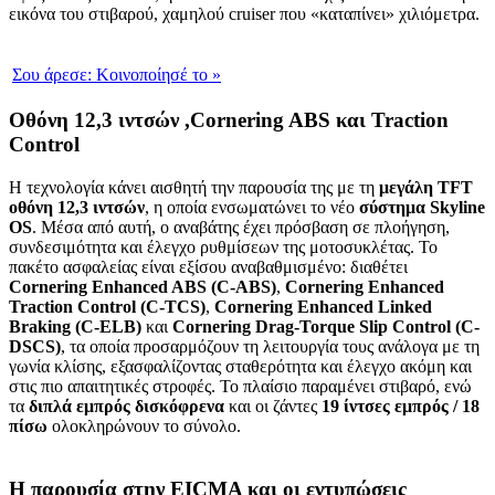
εικόνα του στιβαρού, χαμηλού cruiser που «καταπίνει» χιλιόμετρα.
Σου άρεσε:
Κοινοποίησέ το
»
Οθόνη 12,3 ιντσών ,Cornering ABS και Traction
Control
Η τεχνολογία κάνει αισθητή την παρουσία της με τη
μεγάλη TFT
οθόνη 12,3 ιντσών
, η οποία ενσωματώνει το νέο
σύστημα Skyline
OS
. Μέσα από αυτή, ο αναβάτης έχει πρόσβαση σε πλοήγηση,
συνδεσιμότητα και έλεγχο ρυθμίσεων της μοτοσυκλέτας. Το
πακέτο ασφαλείας είναι εξίσου αναβαθμισμένο: διαθέτει
Cornering Enhanced ABS (C-ABS)
,
Cornering Enhanced
Traction Control (C-TCS)
,
Cornering Enhanced Linked
Braking (C-ELB)
και
Cornering Drag-Torque Slip Control (C-
DSCS)
, τα οποία προσαρμόζουν τη λειτουργία τους ανάλογα με τη
γωνία κλίσης, εξασφαλίζοντας σταθερότητα και έλεγχο ακόμη και
στις πιο απαιτητικές στροφές. Το πλαίσιο παραμένει στιβαρό, ενώ
τα
διπλά εμπρός δισκόφρενα
και οι ζάντες
19 ίντσες εμπρός / 18
πίσω
ολοκληρώνουν το σύνολο.
Η παρουσία στην EICMA και οι εντυπώσεις