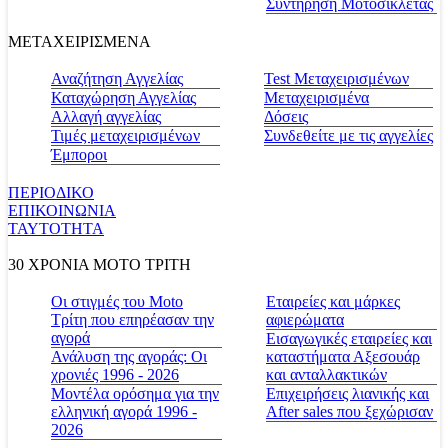
Συντήρηση Μοτοσικλέτας
ΜΕΤΑΧΕΙΡΙΣΜΕΝΑ
Αναζήτηση Αγγελίας
Test Μεταχειρισμένων
Καταχώρηση Αγγελίας
Μεταχειρισμένα
Αλλαγή αγγελίας
Δόσεις
Τιμές μεταχειρισμένων
Συνδεθείτε με τις αγγελίες
Έμποροι
ΠΕΡΙΟΔΙΚΟ
ΕΠΙΚΟΙΝΩΝΙΑ
ΤΑΥΤΟΤΗΤΑ
30 ΧΡΟΝΙΑ MOTO ΤΡΙΤΗ
Οι στιγμές του Moto
Εταιρείες και μάρκες
Τρίτη που επηρέασαν την
αφιερώματα
αγορά
Εισαγωγικές εταιρείες και
Ανάλυση της αγοράς: Οι
καταστήματα Αξεσουάρ
χρονιές 1996 - 2026
και ανταλλακτικών
Μοντέλα ορόσημα για την
Επιχειρήσεις λιανικής και
ελληνική αγορά 1996 -
After sales που ξεχώρισαν
2026