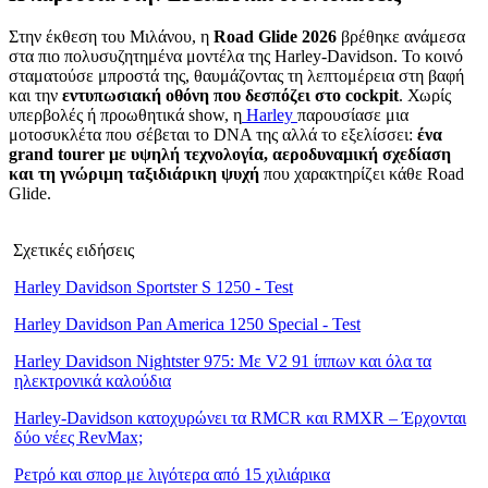
Στην έκθεση του Μιλάνου, η
Road Glide 2026
βρέθηκε ανάμεσα
στα πιο πολυσυζητημένα μοντέλα της Harley-Davidson. Το κοινό
σταματούσε μπροστά της, θαυμάζοντας τη λεπτομέρεια στη βαφή
και την
εντυπωσιακή οθόνη που δεσπόζει στο cockpit
. Χωρίς
υπερβολές ή προωθητικά show, η
Harley
παρουσίασε μια
μοτοσυκλέτα που σέβεται το DNA της αλλά το εξελίσσει:
ένα
grand tourer με υψηλή τεχνολογία, αεροδυναμική σχεδίαση
και τη γνώριμη ταξιδιάρικη ψυχή
που χαρακτηρίζει κάθε Road
Glide.
Σχετικές ειδήσεις
Harley Davidson Sportster S 1250 - Test
Harley Davidson Pan America 1250 Special - Test
Harley Davidson Nightster 975: Με V2 91 ίππων και όλα τα
ηλεκτρονικά καλούδια
Harley-Davidson κατοχυρώνει τα RMCR και RMXR – Έρχονται
δύο νέες RevMax;
Ρετρό και σπορ με λιγότερα από 15 χιλιάρικα