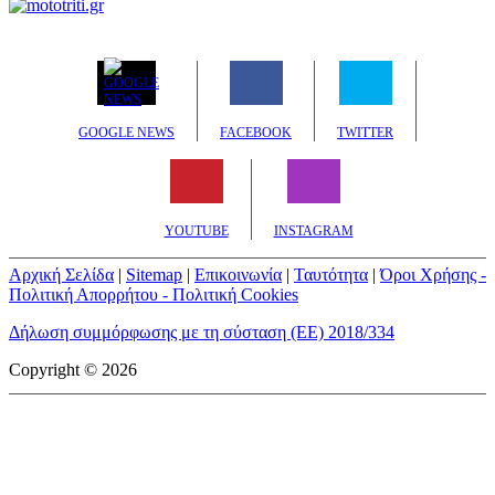
GOOGLE NEWS
FACEBOOK
TWITTER
YOUTUBE
INSTAGRAM
Αρχική Σελίδα
|
Sitemap
|
Επικοινωνία
|
Ταυτότητα
|
Όροι Χρήσης -
Πολιτική Απορρήτου - Πολιτική Cookies
Δήλωση συμμόρφωσης με τη σύσταση (ΕΕ) 2018/334
Copyright © 2026
mototriti.gr | Ταυτότητα
Επωνυμία Επιχείρησης:
AUTO ΤΡΙΤΗ ΑΕ
Έδρα - Γραφεία:
Λεωφόρος Αμαρουσίου 14 - Νέο Ηράκλειο,
Τ.Κ. 141 22