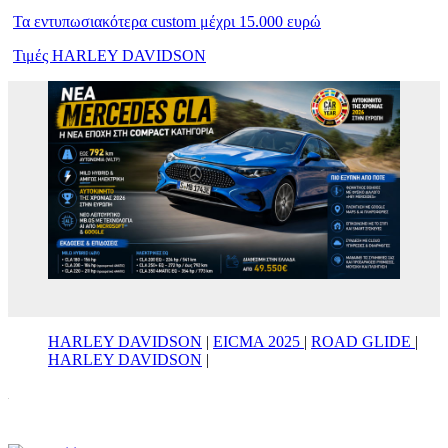
Τα εντυπωσιακότερα custom μέχρι 15.000 ευρώ
Τιμές HARLEY DAVIDSON
HARLEY DAVIDSON
|
EICMA 2025
|
ROAD GLIDE
|
HARLEY DAVIDSON
|