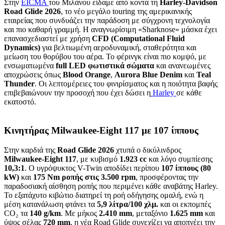
Στην
EICMA
του Μιλάνου είδαμε από κοντά τη
Harley-Davidson
Road Glide 2026
, το νέο μεγάλο touring της αμερικανικής
εταιρείας που συνδυάζει την παράδοση με σύγχρονη τεχνολογία
και πιο καθαρή γραμμή. Η αναγνωρίσιμη «Sharknose» μάσκα έχει
επανασχεδιαστεί με χρήση
CFD (Computational Fluid
Dynamics)
για βελτιωμένη αεροδυναμική, σταθερότητα και
μείωση του θορύβου του αέρα. Το φέρινγκ είναι πιο κομψό, με
ενσωματωμένα
full LED φωτιστικά σώματα
και ανανεωμένες
αποχρώσεις όπως
Blood Orange
,
Aurora Blue Denim
και
Teal
Thunder
. Οι λεπτομέρειες του φινιρίσματος και η ποιότητα βαφής
επιβεβαιώνουν την προσοχή που έχει δώσει η
Harley
σε κάθε
εκατοστό.
Κινητήρας Milwaukee-Eight 117 με 107 ίππους
Στην καρδιά της
Road Glide 2026
χτυπά ο δικύλινδρος
Milwaukee-Eight 117
, με κυβισμό
1.923 cc
και λόγο συμπίεσης
10,3:1
. Ο υγρόψυκτος V-Twin αποδίδει περίπου
107 ίππους (80
kW)
και
175 Nm ροπής στις 3.500 rpm
, προσφέροντας την
παραδοσιακή αίσθηση ροπής που περιμένει κάθε αναβάτης Harley.
Το εξατάχυτο κιβώτιο διατηρεί τη ροή οδήγησης ομαλή, ενώ η
μέση κατανάλωση φτάνει τα
5,9 λίτρα/100 χλμ.
και οι εκπομπές
CO₂ τα
140 g/km
. Με μήκος
2.410 mm
, μεταξόνιο
1.625 mm
και
ύψος σέλας
720 mm
, η νέα Road Glide συνεχίζει να αποπνέει την