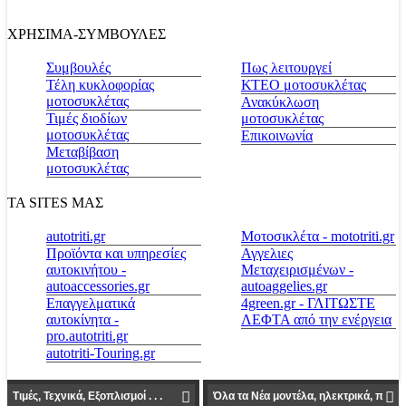
ΧΡΗΣΙΜΑ-ΣΥΜΒΟΥΛΕΣ
Συμβουλές
Πως λειτουργεί
Τέλη κυκλοφορίας
ΚΤΕΟ μοτοσυκλέτας
μοτοσυκλέτας
Ανακύκλωση
Τιμές διοδίων
μοτοσυκλέτας
μοτοσυκλέτας
Επικοινωνία
Μεταβίβαση
μοτοσυκλέτας
ΤΑ SITES ΜΑΣ
autotriti.gr
Μοτοσικλέτα - mototriti.gr
Προϊόντα και υπηρεσίες
Αγγελιες
αυτοκινήτου -
Μεταχειρισμένων -
autoaccessories.gr
autoaggelies.gr
Επαγγελματικά
4green.gr - ΓΛΙΤΩΣΤΕ
αυτοκίνητα -
ΛΕΦΤΑ από την ενέργεια
pro.autotriti.gr
autotriti-Touring.gr