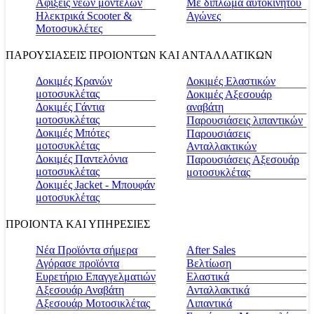
Αφίξεις νέων μοντέλων
Με δίπλωμα αυτοκινήτου
Ηλεκτρικά Scooter &
Αγώνες
Μοτοσυκλέτες
ΠΑΡΟΥΣΙΑΣΕΙΣ ΠΡΟΙΟΝΤΩΝ ΚΑΙ ΑΝΤΑΛΛΑΤΙΚΩΝ
Δοκιμές Κρανών
Δοκιμές Ελαστικών
μοτοσυκλέτας
Δοκιμές Αξεσουάρ
Δοκιμές Γάντια
αναβάτη
μοτοσυκλέτας
Παρουσιάσεις λιπαντικών
Δοκιμές Μπότες
Παρουσιάσεις
μοτοσυκλέτας
Ανταλλακτικών
Δοκιμές Παντελόνια
Παρουσιάσεις Αξεσουάρ
μοτοσυκλέτας
μοτοσυκλέτας
Δοκιμές Jacket - Μπουφάν
μοτοσυκλέτας
ΠΡΟΙΟΝΤΑ ΚΑΙ ΥΠΗΡΕΣΙΕΣ
Νέα Προϊόντα σήμερα
Αfter Sales
Αγόρασε προϊόντα
Βελτίωση
Ευρετήριο Επαγγελματιών
Ελαστικά
Αξεσουάρ Αναβάτη
Ανταλλακτικά
Αξεσουάρ Μοτοσικλέτας
Λιπαντικά