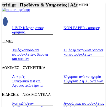
riti.gr |
Προϊόντα & Υπηρεσίες |
Αξεσουάρ Αναβάτη 
MENU
LIVE: Κίνηση στους
NON PAPER - απόψεις
δρόμους
ΤΙΜΕΣ
Τιμές καινούριων
Τιμές ηλεκτρικών Scooter
μοτοσυκλετών, Scooter
και μοτοσυκλετών
και παπιών
ΔΟΚΙΜΕΣ – ΣΥΓΚΡΙΤΙΚΑ
Δοκιμές
Σύγκριση ανά κατηγορία
Συγκριτικά test και
Σύγκριση 2 ή 3 μοντέλων
Αγοραστικά θέματα
ΕΙΔΗΣΕΙΣ – ΝΕΑ ΜΟΝΤΕΛΑ
Ροή ειδήσεων
Αγορά νέας μοτοσυκλέτας