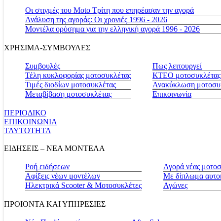
Οι στιγμές του Moto Τρίτη που επηρέασαν την αγορά
Ανάλυση της αγοράς: Οι χρονιές 1996 - 2026
Μοντέλα ορόσημα για την ελληνική αγορά 1996 - 2026
ΧΡΗΣΙΜΑ-ΣΥΜΒΟΥΛΕΣ
Συμβουλές
Πως λειτουργεί
Τέλη κυκλοφορίας μοτοσυκλέτας
ΚΤΕΟ μοτοσυκλέτας
Τιμές διοδίων μοτοσυκλέτας
Ανακύκλωση μοτοσυ
Μεταβίβαση μοτοσυκλέτας
Επικοινωνία
ΠΕΡΙΟΔΙΚΟ
ΕΠΙΚΟΙΝΩΝΙΑ
ΤΑΥΤΟΤΗΤΑ
ΕΙΔΗΣΕΙΣ – ΝΕΑ ΜΟΝΤΕΛΑ
Ροή ειδήσεων
Αγορά νέας μοτο
Αφίξεις νέων μοντέλων
Με δίπλωμα αυτο
Ηλεκτρικά Scooter & Μοτοσυκλέτες
Αγώνες
ΠΡΟΙΟΝΤΑ ΚΑΙ ΥΠΗΡΕΣΙΕΣ