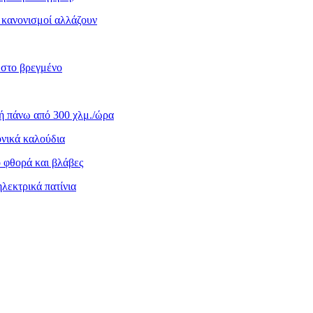
ι κανονισμοί αλλάζουν
 στο βρεγμένο
κή πάνω από 300 χλμ./ώρα
ονικά καλούδια
 φθορά και βλάβες
ηλεκτρικά πατίνια