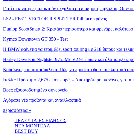
Γιατί οι κινητήρες αποκτούν μεγαλύτερη διαδρομή εμβόλου; Οι νέο
LS2 - FF811 VECTOR II SPLITTER full face κράνος
Dunlop ScootSmart 2: Κρατάει περισσότερο και φρενάρει καλύτερο
Kymco Downtown GT 350 - Test
Η BMW φαίνετια να ετοιμάζει sport-touring με 218 ίππους και τελι
Harley Davidson Nightster 975: Με V2 91 ίππων και όλα τα ηλεκτρ
Καύσωνας και μοτοσυκλέτα: Πώς να προστατέψετε τα ελαστικά από
Ιταλία: Πρόστιμο 2,675 εκατ. ευρώ – Αυστηρότεροι κανόνες για τα 
Βρες εξουσιοδοτημένο συνεργείο
Αγόρασε νέα προϊόντα και ανταλλακτικά
περισσότερα »
ΤΕΛΕΥΤΑΙΕΣ ΕΙΔΗΣΕΙΣ
ΝΕΑ ΜΟΝΤΕΛΑ
BEST BUY