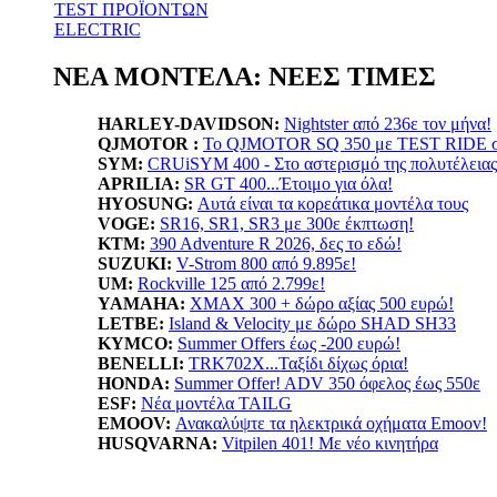
TEST ΠΡΟΪΟΝΤΩΝ
ELECTRIC
ΝΕΑ ΜΟΝΤΕΛΑ: ΝΕΕΣ ΤΙΜΕΣ
HARLEY-DAVIDSON:
Nightster από 236ε τον μήνα!
QJMOTOR :
Το QJMOTOR SQ 350 με TEST RIDE σε
SYM:
CRUiSYM 400 - Στο αστερισμό της πολυτέλειας
APRILIA:
SR GT 400...Έτοιμο για όλα!
HYOSUNG:
Αυτά είναι τα κορεάτικα μοντέλα τους
VOGE:
SR16, SR1, SR3 με 300ε έκπτωση!
KTM:
390 Adventure R 2026, δες το εδώ!
SUZUKI:
V-Strom 800 από 9.895ε!
UM:
Rockville 125 από 2.799ε!
YAMAHA
:
XMAX 300 + δώρο αξίας 500 ευρώ!
LETBE:
Island & Velocity με δώρο SHAD SH33
KYMCO:
Summer Offers έως -200 ευρώ!
BENELLI:
TRK702X...Ταξίδι δίχως όρια!
HONDA:
Summer Offer! ADV 350 όφελος έως 550ε
ESF:
Νέα μοντέλα TAILG
EMOOV:
Ανακαλύψτε τα ηλεκτρικά οχήματα Emoov!
HUSQVARNA:
Vitpilen 401! Με νέο κινητήρα
LIFAN:
LF125...απόκτησε το με 1.799ε!