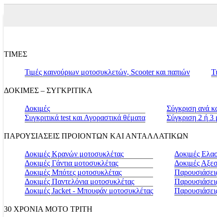
ΤΙΜΕΣ
Τιμές καινούριων μοτοσυκλετών, Scooter και παπιών
Τ
ΔΟΚΙΜΕΣ – ΣΥΓΚΡΙΤΙΚΑ
Δοκιμές
Σύγκριση ανά κ
Συγκριτικά test και Αγοραστικά θέματα
Σύγκριση 2 ή 3
ΠΑΡΟΥΣΙΑΣΕΙΣ ΠΡΟΙΟΝΤΩΝ ΚΑΙ ΑΝΤΑΛΛΑΤΙΚΩΝ
Δοκιμές Κρανών μοτοσυκλέτας
Δοκιμές Ελα
Δοκιμές Γάντια μοτοσυκλέτας
Δοκιμές Αξε
Δοκιμές Μπότες μοτοσυκλέτας
Παρουσιάσεις
Δοκιμές Παντελόνια μοτοσυκλέτας
Παρουσιάσει
Δοκιμές Jacket - Μπουφάν μοτοσυκλέτας
Παρουσιάσει
30 ΧΡΟΝΙΑ MOTO ΤΡΙΤΗ