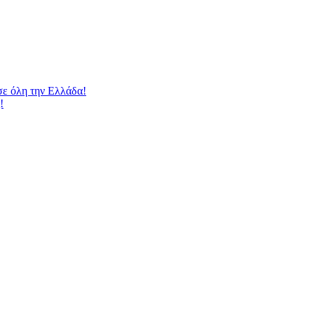
 όλη την Ελλάδα!
!