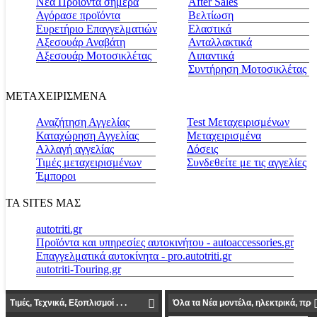
Νέα Προϊόντα σήμερα
Αfter Sales
Αγόρασε προϊόντα
Βελτίωση
Ευρετήριο Επαγγελματιών
Ελαστικά
Αξεσουάρ Αναβάτη
Ανταλλακτικά
Αξεσουάρ Μοτοσικλέτας
Λιπαντικά
Συντήρηση Μοτοσικλέτας
ΜΕΤΑΧΕΙΡΙΣΜΕΝΑ
Αναζήτηση Αγγελίας
Test Μεταχειρισμένων
Καταχώρηση Αγγελίας
Μεταχειρισμένα
Αλλαγή αγγελίας
Δόσεις
Τιμές μεταχειρισμένων
Συνδεθείτε με τις αγγελίες
Έμποροι
ΤΑ SITES ΜΑΣ
autotriti.gr
Προϊόντα και υπηρεσίες αυτοκινήτου - autoaccessories.gr
Επαγγελματικά αυτοκίνητα - pro.autotriti.gr
autotriti-Touring.gr