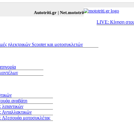
Autotriti.gr |
Net.mototriti.gr |
Προϊόντα & Υπηρεσίες
LIVE: Κίνηση στο
ιμές ηλεκτρικών Scooter και μοτοσυκλετών
ατηγορία
 μοντέλων
στικών
σουάρ αναβάτη
 λιπαντικών
ς Ανταλλακτικών
ς Αξεσουάρ μοτοσυκλέτας