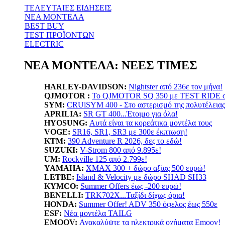
ΤΕΛΕΥΤΑΙΕΣ ΕΙΔΗΣΕΙΣ
ΝΕΑ ΜΟΝΤΕΛΑ
BEST BUY
TEST ΠΡΟΪΟΝΤΩΝ
ELECTRIC
ΝΕΑ ΜΟΝΤΕΛΑ: ΝΕΕΣ ΤΙΜΕΣ
HARLEY-DAVIDSON:
Nightster από 236ε τον μήνα!
QJMOTOR :
Το QJMOTOR SQ 350 με TEST RIDE σε
SYM:
CRUiSYM 400 - Στο αστερισμό της πολυτέλειας
APRILIA:
SR GT 400...Έτοιμο για όλα!
HYOSUNG:
Αυτά είναι τα κορεάτικα μοντέλα τους
VOGE:
SR16, SR1, SR3 με 300ε έκπτωση!
KTM:
390 Adventure R 2026, δες το εδώ!
SUZUKI:
V-Strom 800 από 9.895ε!
UM:
Rockville 125 από 2.799ε!
YAMAHA
:
XMAX 300 + δώρο αξίας 500 ευρώ!
LETBE:
Island & Velocity με δώρο SHAD SH33
KYMCO:
Summer Offers έως -200 ευρώ!
BENELLI:
TRK702X...Ταξίδι δίχως όρια!
HONDA:
Summer Offer! ADV 350 όφελος έως 550ε
ESF:
Νέα μοντέλα TAILG
EMOOV:
Ανακαλύψτε τα ηλεκτρικά οχήματα Emoov!