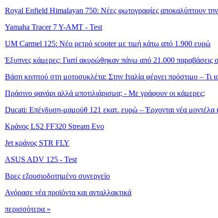
Royal Enfield Himalayan 750: Νέες φωτογραφίες αποκαλύπτουν τη
Yamaha Tracer 7 Y-AMT - Test
UM Carmel 125: Νέο ρετρό scooter με τιμή κάτω από 1.900 ευρώ
Έξυπνες κάμερες: Γιατί ακυρώθηκαν πάνω από 21.000 παραβάσεις σ
Βάση κινητού στη μοτοσυκλέτα: Στην Ιταλία φέρνει πρόστιμο – Τι 
Πράσινο φανάρι αλλά μποτιλιάρισμα; - Με γράφουν οι κάμερες;
Ducati: Επένδυση-μαμούθ 121 εκατ. ευρώ – Έρχονται νέα μοντέλα κ
Κράνος LS2 FF320 Stream Evo
Jet κράνος STR FLY
ASUS ADV 125 - Test
Βρες εξουσιοδοτημένο συνεργείο
Αγόρασε νέα προϊόντα και ανταλλακτικά
περισσότερα »