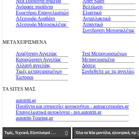
Νέα Προϊόντα σήμερα
Αfter Sales
Αγόρασε προϊόντα
Βελτίωση
Ευρετήριο Επαγγελματιών
Ελαστικά
Αξεσουάρ Αναβάτη
Ανταλλακτικά
Αξεσουάρ Μοτοσικλέτας
Λιπαντικά
Συντήρηση Μοτοσικλέτας
ΜΕΤΑΧΕΙΡΙΣΜΕΝΑ
Αναζήτηση Αγγελίας
Test Μεταχειρισμένων
Καταχώρηση Αγγελίας
Μεταχειρισμένα
Αλλαγή αγγελίας
Δόσεις
Τιμές μεταχειρισμένων
Συνδεθείτε με τις αγγελίες
Έμποροι
ΤΑ SITES ΜΑΣ
autotriti.gr
Προϊόντα και υπηρεσίες αυτοκινήτου - autoaccessories.gr
Επαγγελματικά αυτοκίνητα - pro.autotriti.gr
autotriti-Touring.gr