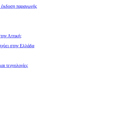
ν έκδοση παραγωγής
την Αττική;
ισχύει στην Ελλάδα
αι τεχνολογίες