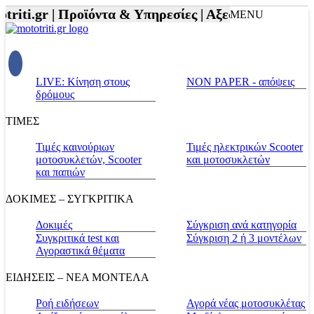
riti.gr |
Προϊόντα & Υπηρεσίες |
Αξεσουάρ Αναβάτη 
MENU
LIVE: Κίνηση στους
NON PAPER - απόψεις
δρόμους
ΤΙΜΕΣ
Τιμές καινούριων
Τιμές ηλεκτρικών Scooter
μοτοσυκλετών, Scooter
και μοτοσυκλετών
και παπιών
ΔΟΚΙΜΕΣ – ΣΥΓΚΡΙΤΙΚΑ
Δοκιμές
Σύγκριση ανά κατηγορία
Συγκριτικά test και
Σύγκριση 2 ή 3 μοντέλων
Αγοραστικά θέματα
ΕΙΔΗΣΕΙΣ – ΝΕΑ ΜΟΝΤΕΛΑ
Ροή ειδήσεων
Αγορά νέας μοτοσυκλέτας