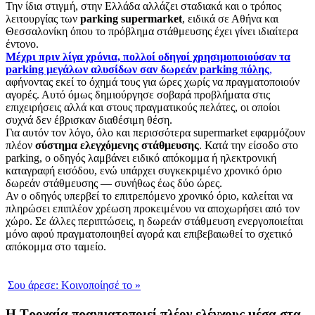
Την ίδια στιγμή, στην Ελλάδα αλλάζει σταδιακά και ο τρόπος
λειτουργίας των
parking supermarket
, ειδικά σε Αθήνα και
Θεσσαλονίκη όπου το πρόβλημα στάθμευσης έχει γίνει ιδιαίτερα
έντονο.
Μέχρι πριν λίγα χρόνια, πολλοί οδηγοί χρησιμοποιούσαν τα
parking μεγάλων αλυσίδων σαν δωρεάν parking πόλης
,
αφήνοντας εκεί το όχημά τους για ώρες χωρίς να πραγματοποιούν
αγορές. Αυτό όμως δημιούργησε σοβαρά προβλήματα στις
επιχειρήσεις αλλά και στους πραγματικούς πελάτες, οι οποίοι
συχνά δεν έβρισκαν διαθέσιμη θέση.
Για αυτόν τον λόγο, όλο και περισσότερα supermarket εφαρμόζουν
πλέον
σύστημα ελεγχόμενης στάθμευσης
. Κατά την είσοδο στο
parking, ο οδηγός λαμβάνει ειδικό απόκομμα ή ηλεκτρονική
καταγραφή εισόδου, ενώ υπάρχει συγκεκριμένο χρονικό όριο
δωρεάν στάθμευσης — συνήθως έως δύο ώρες.
Αν ο οδηγός υπερβεί το επιτρεπόμενο χρονικό όριο, καλείται να
πληρώσει επιπλέον χρέωση προκειμένου να αποχωρήσει από τον
χώρο. Σε άλλες περιπτώσεις, η δωρεάν στάθμευση ενεργοποιείται
μόνο αφού πραγματοποιηθεί αγορά και επιβεβαιωθεί το σχετικό
απόκομμα στο ταμείο.
Σου άρεσε:
Κοινοποίησέ το
»
Η Τροχαία πραγματοποιεί πλέον ελέγχους μέσα στα