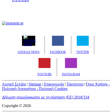
GOOGLE NEWS
FACEBOOK
TWITTER
YOUTUBE
INSTAGRAM
Αρχική Σελίδα
|
Sitemap
|
Επικοινωνία
|
Ταυτότητα
|
Όροι Χρήσης -
Πολιτική Απορρήτου - Πολιτική Cookies
Δήλωση συμμόρφωσης με τη σύσταση (ΕΕ) 2018/334
Copyright © 2026