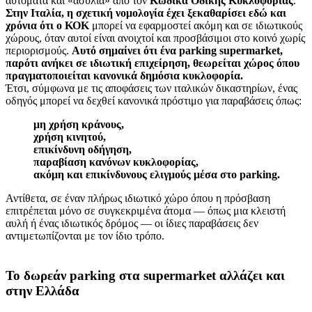
αυτόματα και «ασυλία» από τον
Κώδικα Οδικής Κυκλοφορίας
.
Στην Ιταλία, η σχετική νομολογία έχει ξεκαθαρίσει εδώ και
χρόνια ότι ο
ΚΟΚ
μπορεί να εφαρμοστεί ακόμη και σε ιδιωτικούς
χώρους, όταν αυτοί είναι ανοιχτοί και προσβάσιμοι στο κοινό χωρίς
περιορισμούς.
Αυτό σημαίνει ότι ένα parking supermarket,
παρότι ανήκει σε ιδιωτική επιχείρηση, θεωρείται χώρος όπου
πραγματοποιείται κανονικά δημόσια κυκλοφορία.
Έτσι, σύμφωνα με τις αποφάσεις των ιταλικών δικαστηρίων, ένας
οδηγός μπορεί να δεχθεί κανονικά πρόστιμο για παραβάσεις όπως:
μη χρήση κράνους,
χρήση κινητού,
επικίνδυνη οδήγηση,
παραβίαση κανόνων κυκλοφορίας,
ακόμη και επικίνδυνους ελιγμούς μέσα στο parking.
Αντίθετα, σε έναν πλήρως ιδιωτικό χώρο όπου η πρόσβαση
επιτρέπεται μόνο σε συγκεκριμένα άτομα — όπως μια κλειστή
αυλή ή ένας ιδιωτικός δρόμος — οι ίδιες παραβάσεις δεν
αντιμετωπίζονται με τον ίδιο τρόπο.
Το δωρεάν parking στα supermarket αλλάζει και
στην Ελλάδα