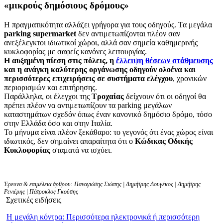
«μικρούς δημόσιους δρόμους»
Η πραγματικότητα αλλάζει γρήγορα για τους οδηγούς. Τα μεγάλα
parking supermarket
δεν αντιμετωπίζονται πλέον σαν
ανεξέλεγκτοι ιδιωτικοί χώροι, αλλά σαν σημεία καθημερινής
κυκλοφορίας με σαφείς κανόνες λειτουργίας.
Η αυξημένη πίεση στις πόλεις, η
έλλειψη θέσεων στάθμευσης
και η ανάγκη καλύτερης οργάνωσης οδηγούν ολοένα και
περισσότερες επιχειρήσεις σε συστήματα ελέγχου
, χρονικών
περιορισμών και επιτήρησης.
Παράλληλα, οι έλεγχοι της
Τροχαίας
δείχνουν ότι οι οδηγοί θα
πρέπει πλέον να αντιμετωπίζουν τα parking μεγάλων
καταστημάτων σχεδόν όπως έναν κανονικό δημόσιο δρόμο, τόσο
στην Ελλάδα όσο και στην Ιταλία.
Το μήνυμα είναι πλέον ξεκάθαρο: το γεγονός ότι ένας χώρος είναι
ιδιωτικός, δεν σημαίνει απαραίτητα ότι ο
Κώδικας Οδικής
Κυκλοφορίας
σταματά να ισχύει.
Έρευνα & επιμέλεια άρθρου: Παναγιώτης Σιώπης | Δημήτρης Δουγέκος | Δημήτρης
Ρενιέρης | Πάτροκλος Γκούσης
Σχετικές ειδήσεις
Η μεγάλη κόντρα: Περισσότερα ηλεκτρονικά ή περισσότερη