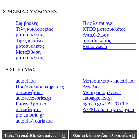
ΧΡΗΣΙΜΑ-ΣΥΜΒΟΥΛΕΣ
Συμβουλές
Πως λειτουργεί
Τέλη κυκλοφορίας
ΚΤΕΟ μοτοσυκλέτας
μοτοσυκλέτας
Ανακύκλωση
Τιμές διοδίων
μοτοσυκλέτας
μοτοσυκλέτας
Επικοινωνία
Μεταβίβαση
μοτοσυκλέτας
ΤΑ SITES ΜΑΣ
autotriti.gr
Μοτοσικλέτα - mototriti.gr
Προϊόντα και υπηρεσίες
Αγγελιες
αυτοκινήτου -
Μεταχειρισμένων -
autoaccessories.gr
autoaggelies.gr
Επαγγελματικά
4green.gr - ΓΛΙΤΩΣΤΕ
αυτοκίνητα -
ΛΕΦΤΑ από την ενέργεια
pro.autotriti.gr
autotriti-Touring.gr