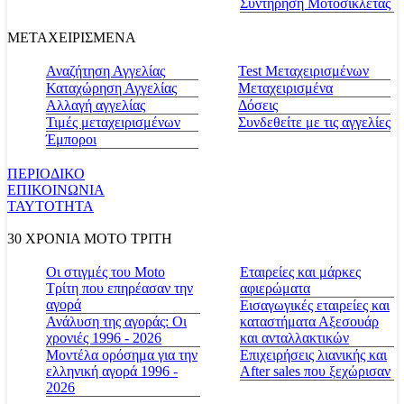
Συντήρηση Μοτοσικλέτας
ΜΕΤΑΧΕΙΡΙΣΜΕΝΑ
Αναζήτηση Αγγελίας
Test Μεταχειρισμένων
Καταχώρηση Αγγελίας
Μεταχειρισμένα
Αλλαγή αγγελίας
Δόσεις
Τιμές μεταχειρισμένων
Συνδεθείτε με τις αγγελίες
Έμποροι
ΠΕΡΙΟΔΙΚΟ
ΕΠΙΚΟΙΝΩΝΙΑ
ΤΑΥΤΟΤΗΤΑ
30 ΧΡΟΝΙΑ MOTO ΤΡΙΤΗ
Οι στιγμές του Moto
Εταιρείες και μάρκες
Τρίτη που επηρέασαν την
αφιερώματα
αγορά
Εισαγωγικές εταιρείες και
Ανάλυση της αγοράς: Οι
καταστήματα Αξεσουάρ
χρονιές 1996 - 2026
και ανταλλακτικών
Μοντέλα ορόσημα για την
Επιχειρήσεις λιανικής και
ελληνική αγορά 1996 -
After sales που ξεχώρισαν
2026