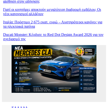
αίσθηση στην οδήγηση;
Γιατί οι κινητήρες αποκτούν μεγαλύτερη διαδρομή εμβόλου; Οι
νέοι κανονισμοί αλλάζουν
Ιταλία: Πρόστιμο 2,675 εκατ. ευρώ – Αυστηρότεροι κανόνες για
τα ηλεκτρικά πατίνια
Ducati Monster: Κέρδισε το Red Dot Design Award 2026 για τον
σχεδιασμό της
ΕΛΛΑΔΑ