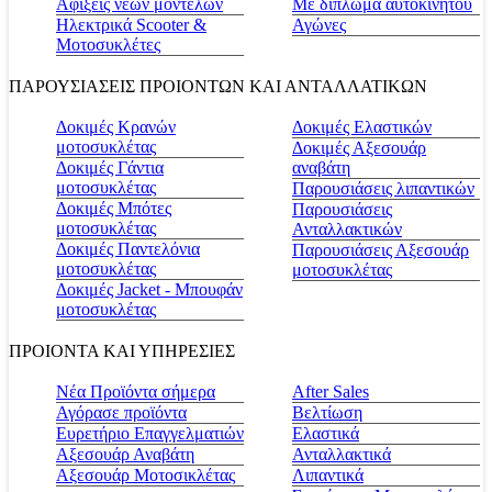
Αφίξεις νέων μοντέλων
Με δίπλωμα αυτοκινήτου
Ηλεκτρικά Scooter &
Αγώνες
Μοτοσυκλέτες
ΠΑΡΟΥΣΙΑΣΕΙΣ ΠΡΟΙΟΝΤΩΝ ΚΑΙ ΑΝΤΑΛΛΑΤΙΚΩΝ
Δοκιμές Κρανών
Δοκιμές Ελαστικών
μοτοσυκλέτας
Δοκιμές Αξεσουάρ
Δοκιμές Γάντια
αναβάτη
μοτοσυκλέτας
Παρουσιάσεις λιπαντικών
Δοκιμές Μπότες
Παρουσιάσεις
μοτοσυκλέτας
Ανταλλακτικών
Δοκιμές Παντελόνια
Παρουσιάσεις Αξεσουάρ
μοτοσυκλέτας
μοτοσυκλέτας
Δοκιμές Jacket - Μπουφάν
μοτοσυκλέτας
ΠΡΟΙΟΝΤΑ ΚΑΙ ΥΠΗΡΕΣΙΕΣ
Νέα Προϊόντα σήμερα
Αfter Sales
Αγόρασε προϊόντα
Βελτίωση
Ευρετήριο Επαγγελματιών
Ελαστικά
Αξεσουάρ Αναβάτη
Ανταλλακτικά
Αξεσουάρ Μοτοσικλέτας
Λιπαντικά