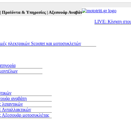
όντα & Υπηρεσίες |
Αξεσουάρ Αναβάτη και Μοτοσυκλέτας |
Μεταχειρ
LIVE: Κίνηση στο
ιμές ηλεκτρικών Scooter και μοτοσυκλετών
ατηγορία
 μοντέλων
στικών
σουάρ αναβάτη
 λιπαντικών
ς Ανταλλακτικών
ς Αξεσουάρ μοτοσυκλέτας