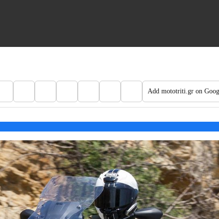
Add mototriti.gr on Goog