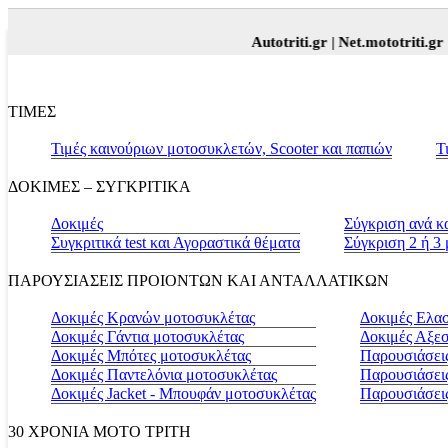
Autotriti.gr |
Net.mototriti.gr |
Προϊ
ΤΙΜΕΣ
Τιμές καινούριων μοτοσυκλετών, Scooter και παπιών
Τ
ΔΟΚΙΜΕΣ – ΣΥΓΚΡΙΤΙΚΑ
Δοκιμές
Σύγκριση ανά κ
Συγκριτικά test και Αγοραστικά θέματα
Σύγκριση 2 ή 3
ΠΑΡΟΥΣΙΑΣΕΙΣ ΠΡΟΙΟΝΤΩΝ ΚΑΙ ΑΝΤΑΛΛΑΤΙΚΩΝ
Δοκιμές Κρανών μοτοσυκλέτας
Δοκιμές Ελα
Δοκιμές Γάντια μοτοσυκλέτας
Δοκιμές Αξε
Δοκιμές Μπότες μοτοσυκλέτας
Παρουσιάσεις
Δοκιμές Παντελόνια μοτοσυκλέτας
Παρουσιάσει
Δοκιμές Jacket - Μπουφάν μοτοσυκλέτας
Παρουσιάσει
30 ΧΡΟΝΙΑ MOTO ΤΡΙΤΗ