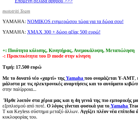
Επόμενη σελίδα άρθρου >>>
mototriti Team
YAMAHA:
NOMIKOS ενημερώσου τώρα για τα δώρα σου!
YAMAHA:
XMAX 300 + δώρο αξίας 500 ευρώ!
+
: Ποιότητα κύλισης, Κινητήρας, Ανεμοκάλυψη, Μεταπώληση
-
: Πρακτικότητα του
D
mode
στην κίνηση
Τιμή: 17.500 ευρώ
Με το δυνατό νέο «χαρτί» της
Yamaha
που ονομάζεται Y-AMT
,
μάλιστα με τις ηλεκτρονικές αναρτήσεις και το αυτόματο κιβώτ
στην παλίρροια...
Ήρθε λοιπόν στα χέρια μας και η 4η γενιά της πιο εμπορικής μ
εξοπλισμού από ποτέ.
Ο λόγος γίνεται φυσικά για το
Yamaha
Tra
T και Keyless σύστημα μεταξύ άλλων.
Αγγίζει πλέον νέα επίπεδα
κυκλοφορίας του.