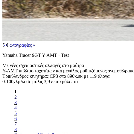
5 Φωτογραφίες
»
Yamaha Tracer 9GT Y-AMT - Test
Με νέες σχεδιαστικές αλλαγές στο μούτρο
Y-AMT κιβώτιο ταχυτήτων και μεγάλος ρυθμιζόμενος ανεμοθώρακ
Τρικύλινδρος κινητήρας CP3 στα 890κ.εκ με 119 άλογα
0-100χλμ/ω σε μόλις 3,9 δευτερόλεπτα
1
2
3
4
5
6
7
8