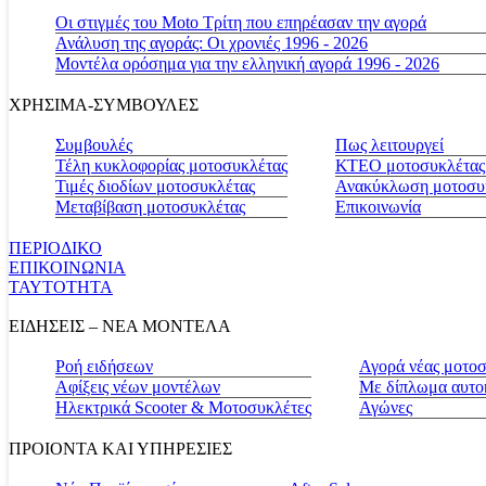
Οι στιγμές του Moto Τρίτη που επηρέασαν την αγορά
Ανάλυση της αγοράς: Οι χρονιές 1996 - 2026
Μοντέλα ορόσημα για την ελληνική αγορά 1996 - 2026
ΧΡΗΣΙΜΑ-ΣΥΜΒΟΥΛΕΣ
Συμβουλές
Πως λειτουργεί
Τέλη κυκλοφορίας μοτοσυκλέτας
ΚΤΕΟ μοτοσυκλέτας
Τιμές διοδίων μοτοσυκλέτας
Ανακύκλωση μοτοσυ
Μεταβίβαση μοτοσυκλέτας
Επικοινωνία
ΠΕΡΙΟΔΙΚΟ
ΕΠΙΚΟΙΝΩΝΙΑ
ΤΑΥΤΟΤΗΤΑ
ΕΙΔΗΣΕΙΣ – ΝΕΑ ΜΟΝΤΕΛΑ
Ροή ειδήσεων
Αγορά νέας μοτο
Αφίξεις νέων μοντέλων
Με δίπλωμα αυτο
Ηλεκτρικά Scooter & Μοτοσυκλέτες
Αγώνες
ΠΡΟΙΟΝΤΑ ΚΑΙ ΥΠΗΡΕΣΙΕΣ