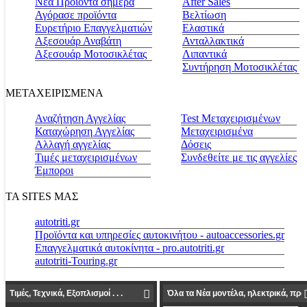
Νέα Προϊόντα σήμερα
Αfter Sales
Αγόρασε προϊόντα
Βελτίωση
Ευρετήριο Επαγγελματιών
Ελαστικά
Αξεσουάρ Αναβάτη
Ανταλλακτικά
Αξεσουάρ Μοτοσικλέτας
Λιπαντικά
Συντήρηση Μοτοσικλέτας
ΜΕΤΑΧΕΙΡΙΣΜΕΝΑ
Αναζήτηση Αγγελίας
Test Μεταχειρισμένων
Καταχώρηση Αγγελίας
Μεταχειρισμένα
Αλλαγή αγγελίας
Δόσεις
Τιμές μεταχειρισμένων
Συνδεθείτε με τις αγγελίες
Έμποροι
ΤΑ SITES ΜΑΣ
autotriti.gr
Προϊόντα και υπηρεσίες αυτοκινήτου - autoaccessories.gr
Επαγγελματικά αυτοκίνητα - pro.autotriti.gr
autotriti-Touring.gr