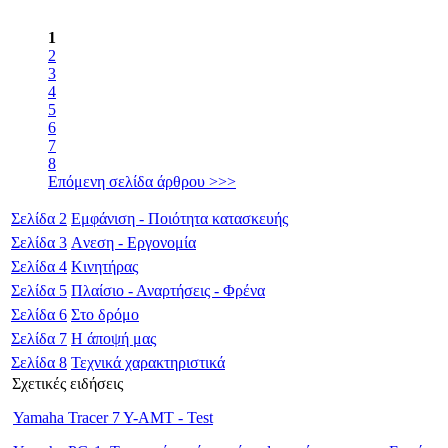
1
2
3
4
5
6
7
8
Επόμενη σελίδα άρθρου >>>
Σελίδα
2
Εμφάνιση - Ποιότητα κατασκευής
Σελίδα
3
Aνεση - Εργονομία
Σελίδα
4
Κινητήρας
Σελίδα
5
Πλαίσιο - Αναρτήσεις - Φρένα
Σελίδα
6
Στο δρόμο
Σελίδα
7
Η άποψή μας
Σελίδα
8
Τεχνικά χαρακτηριστικά
Σχετικές ειδήσεις
Yamaha Tracer 7 Y-AMT - Test