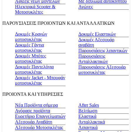
Αφίξεις νέων μοντέλων
Με δίπλωμα αυτοκινήτου
Ηλεκτρικά Scooter &
Αγώνες
Μοτοσυκλέτες
ΠΑΡΟΥΣΙΑΣΕΙΣ ΠΡΟΙΟΝΤΩΝ ΚΑΙ ΑΝΤΑΛΛΑΤΙΚΩΝ
Δοκιμές Κρανών
Δοκιμές Ελαστικών
μοτοσυκλέτας
Δοκιμές Αξεσουάρ
Δοκιμές Γάντια
αναβάτη
μοτοσυκλέτας
Παρουσιάσεις λιπαντικών
Δοκιμές Μπότες
Παρουσιάσεις
μοτοσυκλέτας
Ανταλλακτικών
Δοκιμές Παντελόνια
Παρουσιάσεις Αξεσουάρ
μοτοσυκλέτας
μοτοσυκλέτας
Δοκιμές Jacket - Μπουφάν
μοτοσυκλέτας
ΠΡΟΙΟΝΤΑ ΚΑΙ ΥΠΗΡΕΣΙΕΣ
Νέα Προϊόντα σήμερα
Αfter Sales
Αγόρασε προϊόντα
Βελτίωση
Ευρετήριο Επαγγελματιών
Ελαστικά
Αξεσουάρ Αναβάτη
Ανταλλακτικά
Αξεσουάρ Μοτοσικλέτας
Λιπαντικά