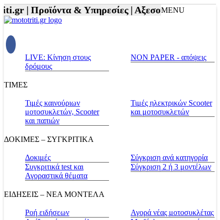
i.gr |
Προϊόντα & Υπηρεσίες |
Αξεσουάρ Αναβάτη κα
MENU
LIVE: Κίνηση στους
NON PAPER - απόψεις
δρόμους
ΤΙΜΕΣ
Τιμές καινούριων
Τιμές ηλεκτρικών Scooter
μοτοσυκλετών, Scooter
και μοτοσυκλετών
και παπιών
ΔΟΚΙΜΕΣ – ΣΥΓΚΡΙΤΙΚΑ
Δοκιμές
Σύγκριση ανά κατηγορία
Συγκριτικά test και
Σύγκριση 2 ή 3 μοντέλων
Αγοραστικά θέματα
ΕΙΔΗΣΕΙΣ – ΝΕΑ ΜΟΝΤΕΛΑ
Ροή ειδήσεων
Αγορά νέας μοτοσυκλέτας