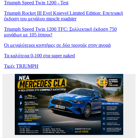
Triumph Speed Twin 1200 - Test
Triumph Rocket III Evel Knievel Limited Edition: Επετειακή
έκδοση του μεγάλου muscle roadster
Triumph Speed Twin 1200 TFC: Συλλεκτική έκδοση 750
μονάδων με 105 ίππους!
Οι μεγαλύτεροι κινητήρες σε δύο τροχούς στην αγορά
Τα καλύτερα 0-100 στα super naked
Τιμές TRIUMPH