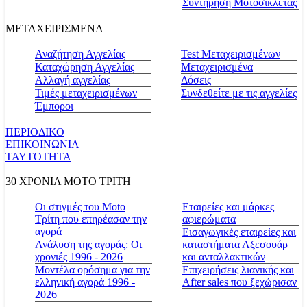
Συντήρηση Μοτοσικλέτας
ΜΕΤΑΧΕΙΡΙΣΜΕΝΑ
Αναζήτηση Αγγελίας
Test Μεταχειρισμένων
Καταχώρηση Αγγελίας
Μεταχειρισμένα
Αλλαγή αγγελίας
Δόσεις
Τιμές μεταχειρισμένων
Συνδεθείτε με τις αγγελίες
Έμποροι
ΠΕΡΙΟΔΙΚΟ
ΕΠΙΚΟΙΝΩΝΙΑ
ΤΑΥΤΟΤΗΤΑ
30 ΧΡΟΝΙΑ MOTO ΤΡΙΤΗ
Οι στιγμές του Moto
Εταιρείες και μάρκες
Τρίτη που επηρέασαν την
αφιερώματα
αγορά
Εισαγωγικές εταιρείες και
Ανάλυση της αγοράς: Οι
καταστήματα Αξεσουάρ
χρονιές 1996 - 2026
και ανταλλακτικών
Μοντέλα ορόσημα για την
Επιχειρήσεις λιανικής και
ελληνική αγορά 1996 -
After sales που ξεχώρισαν
2026