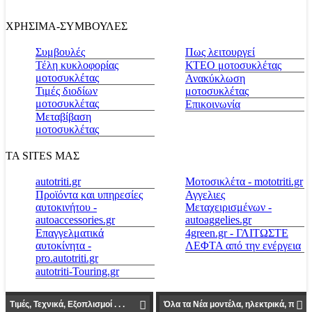
ΧΡΗΣΙΜΑ-ΣΥΜΒΟΥΛΕΣ
Συμβουλές
Πως λειτουργεί
Τέλη κυκλοφορίας
ΚΤΕΟ μοτοσυκλέτας
μοτοσυκλέτας
Ανακύκλωση
Τιμές διοδίων
μοτοσυκλέτας
μοτοσυκλέτας
Επικοινωνία
Μεταβίβαση
μοτοσυκλέτας
ΤΑ SITES ΜΑΣ
autotriti.gr
Μοτοσικλέτα - mototriti.gr
Προϊόντα και υπηρεσίες
Αγγελιες
αυτοκινήτου -
Μεταχειρισμένων -
autoaccessories.gr
autoaggelies.gr
Επαγγελματικά
4green.gr - ΓΛΙΤΩΣΤΕ
αυτοκίνητα -
ΛΕΦΤΑ από την ενέργεια
pro.autotriti.gr
autotriti-Touring.gr