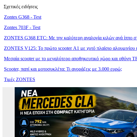
Σχετικές ειδήσεις
Zontes G368 - Test
Zontes 703F - Test
ZONTES G368 ETC: Με την καλύτερη αναλογία κιλών ανά ίππο στ
ZONTES V125: Το πρώτο scooter Α1 με χυτό πλαίσιο αλουμινίου κ
Μεσαία scooter με το μεγαλύτερο αποθηκευτικό χώρο και οθόνη T
Scooter, παπί και μοτοσυκλέτα: Τι αγοράζεις με 3.000 ευρώ;
Τιμές ZONTES