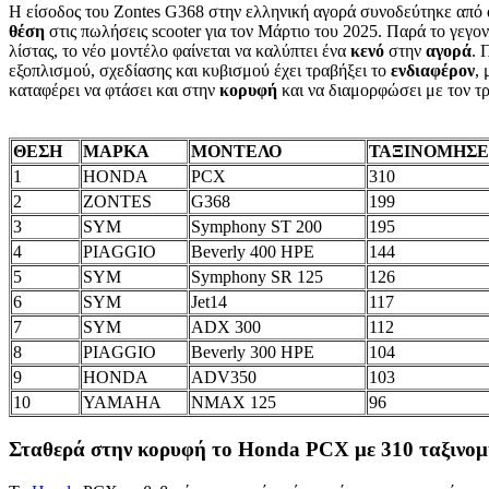
Η είσοδος του Zontes G368 στην ελληνική αγορά συνοδεύτηκε από
θέση
στις πωλήσεις scooter για τον Μάρτιο του 2025. Παρά το γεγον
λίστας, το νέο μοντέλο φαίνεται να καλύπτει ένα
κενό
στην
αγορά
. 
εξοπλισμού, σχεδίασης και κυβισμού έχει τραβήξει το
ενδιαφέρον
,
καταφέρει να φτάσει και στην
κορυφή
και να διαμορφώσει με τον τ
ΘΕΣΗ
ΜΑΡΚΑ
ΜΟΝΤΕΛΟ
ΤΑΞΙΝΟΜΗΣΕ
1
HONDA
PCX
310
2
ZONTES
G368
199
3
SYM
Symphony ST 200
195
4
PIAGGIO
Beverly 400 HPE
144
5
SYM
Symphony SR 125
126
6
SYM
Jet14
117
7
SYM
ADX 300
112
8
PIAGGIO
Beverly 300 HPE
104
9
HONDA
ADV350
103
10
YAMAHA
NMAX 125
96
Σταθερά στην κορυφή το Honda PCX με 310 ταξινομ