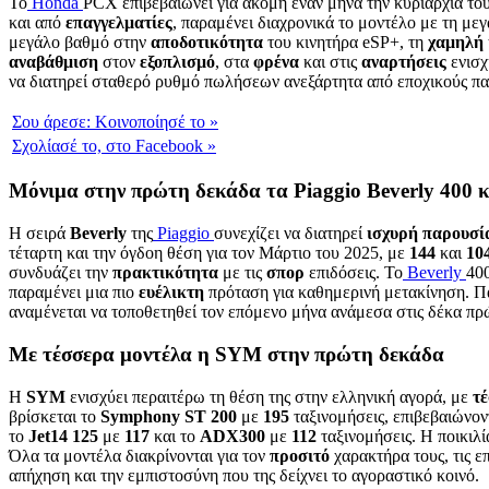
Το
Honda
PCX επιβεβαιώνει για ακόμη έναν μήνα την κυριαρχία το
και από
επαγγελματίες
, παραμένει διαχρονικά το μοντέλο με τη με
μεγάλο βαθμό στην
αποδοτικότητα
του κινητήρα eSP+, τη
χαμηλή
αναβάθμιση
στον
εξοπλισμό
, στα
φρένα
και στις
αναρτήσεις
ενισχ
να διατηρεί σταθερό ρυθμό πωλήσεων ανεξάρτητα από εποχικούς πα
Σου άρεσε:
Κοινοποίησέ το
»
Σχολίασέ το,
στο Facebook
»
Μόνιμα στην πρώτη δεκάδα τα Piaggio Beverly 400 κ
Η σειρά
Beverly
της
Piaggio
συνεχίζει να διατηρεί
ισχυρή
παρουσί
τέταρτη και την όγδοη θέση για τον Μάρτιο του 2025, με
144
και
10
συνδυάζει την
πρακτικότητα
με τις
σπορ
επιδόσεις. Το
Beverly
400
παραμένει μια πιο
ευέλικτη
πρόταση για καθημερινή μετακίνηση. Π
αναμένεται να τοποθετηθεί τον επόμενο μήνα ανάμεσα στις δέκα πρώ
Με τέσσερα μοντέλα η SYM στην πρώτη δεκάδα
Η
SYM
ενισχύει περαιτέρω τη θέση της στην ελληνική αγορά, με
τ
βρίσκεται το
Symphony
ST
200
με
195
ταξινομήσεις, επιβεβαιώνον
το
Jet14
125
με
117
και το
ADX300
με
112
ταξινομήσεις. Η ποικιλί
Όλα τα μοντέλα διακρίνονται για τον
προσιτό
χαρακτήρα τους, τις ε
απήχηση και την εμπιστοσύνη που της δείχνει το αγοραστικό κοινό.