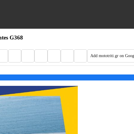
ntes G368
Add mototriti.gr on Goog