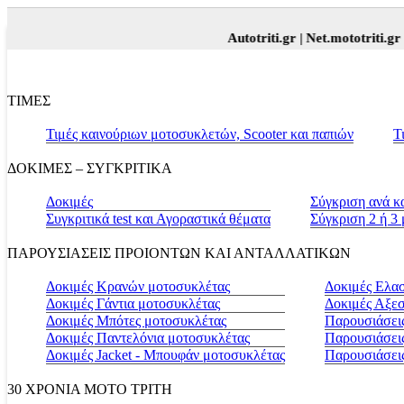
Autotriti.gr |
Net.mototriti.gr |
Πρ
ΤΙΜΕΣ
Τιμές καινούριων μοτοσυκλετών, Scooter και παπιών
Τ
ΔΟΚΙΜΕΣ – ΣΥΓΚΡΙΤΙΚΑ
Δοκιμές
Σύγκριση ανά κ
Συγκριτικά test και Αγοραστικά θέματα
Σύγκριση 2 ή 3
ΠΑΡΟΥΣΙΑΣΕΙΣ ΠΡΟΙΟΝΤΩΝ ΚΑΙ ΑΝΤΑΛΛΑΤΙΚΩΝ
Δοκιμές Κρανών μοτοσυκλέτας
Δοκιμές Ελα
Δοκιμές Γάντια μοτοσυκλέτας
Δοκιμές Αξε
Δοκιμές Μπότες μοτοσυκλέτας
Παρουσιάσεις
Δοκιμές Παντελόνια μοτοσυκλέτας
Παρουσιάσει
Δοκιμές Jacket - Μπουφάν μοτοσυκλέτας
Παρουσιάσει
30 ΧΡΟΝΙΑ MOTO ΤΡΙΤΗ