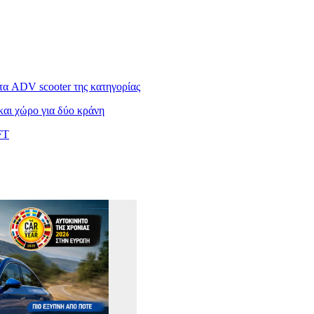
α ADV scooter της κατηγορίας
αι χώρο για δύο κράνη
FT