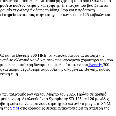
στον Μάρτιο του 2025. Με σταθερή ζήτηση τόσο από
ιδιώτες
όσο
ροσιτό
κόστος
κτήσης
και
χρήσης
. Η επιτυχία του βασίζεται σε
αρουσία
τεχνολογιών
όπως το Idling Stop και η πρόσφατη
λεί
σημείο
αναφοράς
στην κατηγορία των scooter 125 κυβικών και
PE
και το
Beverly
300
HPE
, να καταλαμβάνουν αντίστοιχα την
υς από το ελληνικό κοινό και στον πολυπράγμονα χαρακτήρα του που
ση με περισσότερη δύναμη και σταθερότητα, ενώ το
Beverly
300
ς για ακόμα μεγαλύτερη παρουσία της οικογένειας Beverly, καθώς
στική τιμή.
 των ταξινομήσεων για τον Μάρτιο του 2025. Πρώτο σε αριθμό
νή μετακίνηση. Ακολουθούν το
Symphony
SR
125
με
126
μονάδες,
ναβάτη φαίνεται να αποτελούν στρατηγικό πλεονέκτημα για τη SYM.
ση της
SYM
στις κορυφαίες θέσεις αντικατοπτρίζει τη σταθερή της