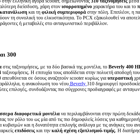
υ στην ελληνική αγορά scooter, σημειώνοντας
310
ταξινομήσεις
μέσα 
γαλύτερη διείσδυση, χάρη στον
ισορροπημένο
χαρακτήρα του και το
π
κατανάλωση
και τη
φιλική
συμπεριφορά
στην πόλη. Επιπλέον, η π
ύουν τη συνολική του ελκυστικότητα. Το PCX εξακολουθεί να αποτε
ράγοντες ή μεταβολές στο ανταγωνιστικό περιβάλλον.
αι 300
α
στις ταξινομήσεις, με τα δύο βασικά της μοντέλα, το
Beverly
400
H
4
ταξινομήσεις. Η επιτυχία τους αποδίδεται στην πολυετή αποδοχή το
 απευθύνεται σε όσους αναζητούν scooter κυρίως για
υπεραστική
χρή
αράλληλα, η ανακοίνωση του νέου
Beverly
310 δημιουργεί προσδοκίε
τες επιλογές, συνδυάζοντας πιο σύγχρονες προδιαγραφές με ανταγωνι
έσσερα
διαφορετικά
μοντέλα
να περιλαμβάνονται στην πρώτη δεκάδα
τας τον ρόλο του ως μία από τις πιο δημοφιλείς λύσεις για καθημερι
α κυβισμών και η δυνατότητα επιλογής ανάλογα με τις ανάγκες του α
παρκείς
επιδόσεις
και την
καλή σχέση εξοπλισμού-τιμής
. Η διατήρη