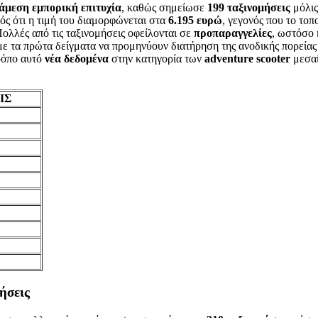
άμεση
εμπορική
επιτυχία
, καθώς σημείωσε
199
ταξινομήσεις
μόλις
ός ότι η τιμή του διαμορφώνεται στα
6.195 ευρώ
, γεγονός που το τοπ
Πολλές από τις ταξινομήσεις οφείλονται σε
προπαραγγελίες
, ωστόσο 
 με τα πρώτα δείγματα να προμηνύουν διατήρηση της ανοδικής πορείας 
ρόπο αυτό
νέα
δεδομένα
στην κατηγορία των
adventure
scooter
μεσαί
ΙΣ
ήσεις