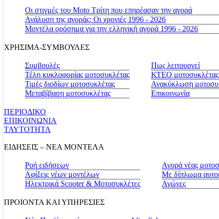
Οι στιγμές του Moto Τρίτη που επηρέασαν την αγορά
Ανάλυση της αγοράς: Οι χρονιές 1996 - 2026
Μοντέλα ορόσημα για την ελληνική αγορά 1996 - 2026
ΧΡΗΣΙΜΑ-ΣΥΜΒΟΥΛΕΣ
Συμβουλές
Πως λειτουργεί
Τέλη κυκλοφορίας μοτοσυκλέτας
ΚΤΕΟ μοτοσυκλέτας
Τιμές διοδίων μοτοσυκλέτας
Ανακύκλωση μοτοσυ
Μεταβίβαση μοτοσυκλέτας
Επικοινωνία
ΠΕΡΙΟΔΙΚΟ
ΕΠΙΚΟΙΝΩΝΙΑ
ΤΑΥΤΟΤΗΤΑ
ΕΙΔΗΣΕΙΣ – ΝΕΑ ΜΟΝΤΕΛΑ
Ροή ειδήσεων
Αγορά νέας μοτο
Αφίξεις νέων μοντέλων
Με δίπλωμα αυτο
Ηλεκτρικά Scooter & Μοτοσυκλέτες
Αγώνες
ΠΡΟΙΟΝΤΑ ΚΑΙ ΥΠΗΡΕΣΙΕΣ