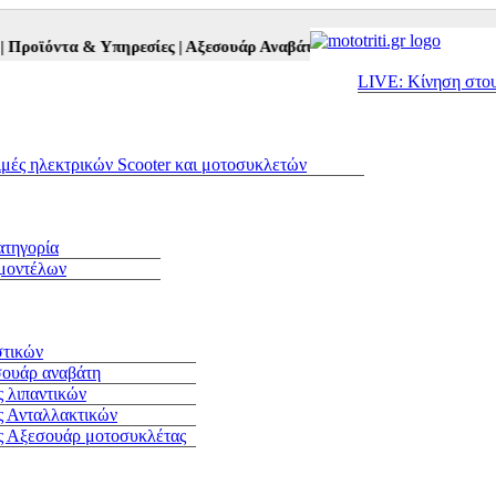
οϊόντα & Υπηρεσίες |
Αξεσουάρ Αναβάτη και Μοτοσυκλέτας |
Μεταχε
LIVE: Κίνηση στο
ιμές ηλεκτρικών Scooter και μοτοσυκλετών
ατηγορία
 μοντέλων
στικών
σουάρ αναβάτη
 λιπαντικών
ς Ανταλλακτικών
ς Αξεσουάρ μοτοσυκλέτας