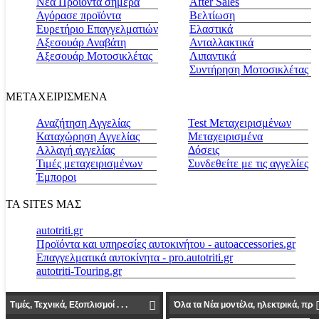
Νέα Προϊόντα σήμερα
Αfter Sales
Αγόρασε προϊόντα
Βελτίωση
Ευρετήριο Επαγγελματιών
Ελαστικά
Αξεσουάρ Αναβάτη
Ανταλλακτικά
Αξεσουάρ Μοτοσικλέτας
Λιπαντικά
Συντήρηση Μοτοσικλέτας
ΜΕΤΑΧΕΙΡΙΣΜΕΝΑ
Αναζήτηση Αγγελίας
Test Μεταχειρισμένων
Καταχώρηση Αγγελίας
Μεταχειρισμένα
Αλλαγή αγγελίας
Δόσεις
Τιμές μεταχειρισμένων
Συνδεθείτε με τις αγγελίες
Έμποροι
ΤΑ SITES ΜΑΣ
autotriti.gr
Προϊόντα και υπηρεσίες αυτοκινήτου - autoaccessories.gr
Επαγγελματικά αυτοκίνητα - pro.autotriti.gr
autotriti-Touring.gr