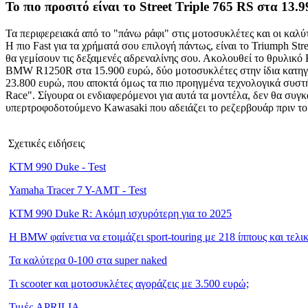
Το πιο προσιτό είναι το Street Triple 765 RS στα 13.
Τα περιφερειακά από το "πάνω ράφι" στις μοτοσυκλέτες και οι καλύτ
Η πιο Fast για τα χρήματά σου επιλογή πάντως, είναι το Triumph St
θα γεμίσουν τις δεξαμενές αδρεναλίνης σου. Ακολουθεί το θρυλικό 
BMW R1250R στα 15.900 ευρώ, δύο μοτοσυκλέτες στην ίδια κατηγορ
23.800 ευρώ, που αποκτά όμως τα πιο προηγμένα τεχνολογικά συστήμα
Race". Σίγουρα οι ενδιαφερόμενοι για αυτά τα μοντέλα, δεν θα συγ
υπερτροφοδοτούμενο Kawasaki που αδειάζει το ρεζερβουάρ πριν το κ
Σχετικές ειδήσεις
ΚΤΜ 990 Duke - Test
Yamaha Tracer 7 Y-AMT - Test
ΚΤΜ 990 Duke R: Ακόμη ισχυρότερη για το 2025
Η BMW φαίνετια να ετοιμάζει sport-touring με 218 ίππους και τελ
Τα καλύτερα 0-100 στα super naked
Τι scooter και μοτοσυκλέτες αγοράζεις με 3.500 ευρώ;
Τιμές APRILIA