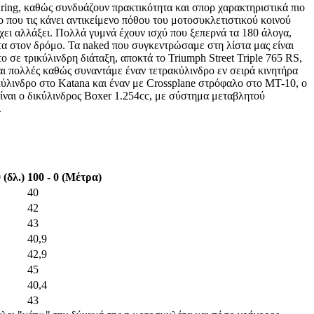
uring, καθώς συνδυάζουν πρακτικότητα και σπορ χαρακτηριστικά πιο
ίο που τις κάνει αντικείμενο πόθου του μοτοσυκλετιστικού κοινού
έχει αλλάξει. Πολλά γυμνά έχουν ισχύ που ξεπερνά τα 180 άλογα,
τα στον δρόμο. Τα naked που συγκεντρώσαμε στη λίστα μας είναι
 σε τρικύλινδρη διάταξη, αποκτά το Triumph Street Triple 765 RS,
αι πολλές καθώς συναντάμε έναν τετρακύλινδρο εν σειρά κινητήρα
ύλινδρο στο Katana και έναν με Crossplane στρόφαλο στο MT-10, ο
είναι ο δικύλινδρος Boxer 1.254cc, με σύστημα μεταβλητού
.
 (δλ.)
100 - 0 (Μέτρα)
40
42
43
40,9
42,9
45
40,4
43