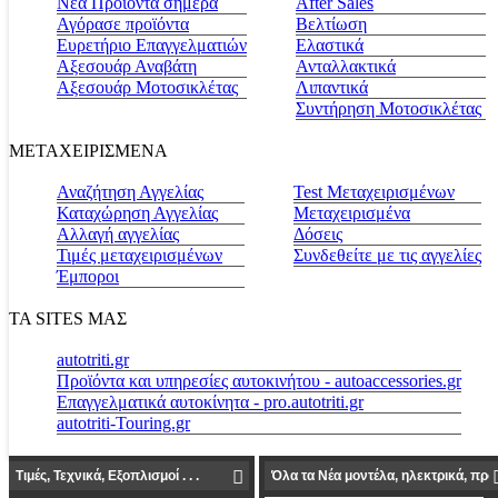
Νέα Προϊόντα σήμερα
Αfter Sales
Αγόρασε προϊόντα
Βελτίωση
Ευρετήριο Επαγγελματιών
Ελαστικά
Αξεσουάρ Αναβάτη
Ανταλλακτικά
Αξεσουάρ Μοτοσικλέτας
Λιπαντικά
Συντήρηση Μοτοσικλέτας
ΜΕΤΑΧΕΙΡΙΣΜΕΝΑ
Αναζήτηση Αγγελίας
Test Μεταχειρισμένων
Καταχώρηση Αγγελίας
Μεταχειρισμένα
Αλλαγή αγγελίας
Δόσεις
Τιμές μεταχειρισμένων
Συνδεθείτε με τις αγγελίες
Έμποροι
ΤΑ SITES ΜΑΣ
autotriti.gr
Προϊόντα και υπηρεσίες αυτοκινήτου - autoaccessories.gr
Επαγγελματικά αυτοκίνητα - pro.autotriti.gr
autotriti-Touring.gr