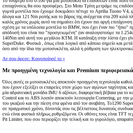
Το νούμερο στο 0-100 για μία μοτοσυκλέτα επιδόσεων είναι πολύ σ
επιταχύνσεις θα σου προσφέρει. Στο Moto Τρίτη μετράμε τις επιδόσ
γυμνά μοντέλα που έχουμε δοκιμάσει πέτυχε το Aprilia Tuono V4, 
άλογα και 121 Nm ροπής και το βάρος της ανέρχεται στα 209 κιλά πλ
καλός χρόνος χωρίς αυτό να σημαίνει ότι έχουν πιο αργή επιτάχυνσ
σχέση με τα υπόλοιπα μοντέλα το BMW, που έχει έναν πιο "ήπιο" πρ
απόδοσή του είναι πιο "προσγειωμένη" (αν αναλογιστούμε τα 1.254
140Nm από αυτή του μεγάλου ΚΤΜ. Η κατάταξη στην λίστα έχει γίνε
SuperDuke. Φυσικά , όπως είναι λογικό από κάποιο σημείο και μετά
όσο από την ίδια την μοτοσυκλέτα, αλλά η ρύθμιση των ηλεκτρονικώ
Αν σου άρεσε: Κοινοποίησέ το
»
Με προηγμένη τεχνολογία και Premium περιφερειακ
Όλες αυτές οι μοτοσυκλέτες αποκτούν προηγμένη τεχνολογία καθολι
που έχουν εξελίξει οι εταιρείες στον χώρο των αγώνων ταχύτητας κ
μία αδρανειακή μονάδα IMU 6 αξόνων, διαφορετική βέβαια για το κα
Control και το ABS λοιπόν αποκτούν λειτουργία Cornering, με την 
του γκαζιού και την πίεση στα φρένα από τον αναβάτη. Το1290 Supe
σε πραγματικό χρόνο, δίνοντάς σου τις βέλτιστους δυνατούς συνδυα
ενώ είναι φυσικά πλήρως ρυθμιζόμενα. Οι οθόνες τους είναι TFT τε
Pit Limiter, που σου περιορίζει την τελική και το γυρολόγιο, απαραί