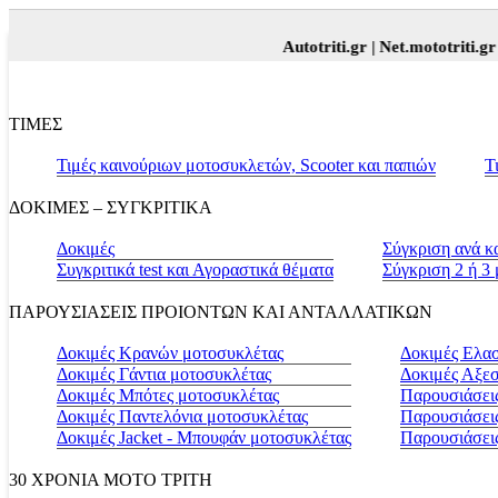
Autotriti.gr |
Net.mototriti.gr |
Πρ
ΤΙΜΕΣ
Τιμές καινούριων μοτοσυκλετών, Scooter και παπιών
Τ
ΔΟΚΙΜΕΣ – ΣΥΓΚΡΙΤΙΚΑ
Δοκιμές
Σύγκριση ανά κ
Συγκριτικά test και Αγοραστικά θέματα
Σύγκριση 2 ή 3
ΠΑΡΟΥΣΙΑΣΕΙΣ ΠΡΟΙΟΝΤΩΝ ΚΑΙ ΑΝΤΑΛΛΑΤΙΚΩΝ
Δοκιμές Κρανών μοτοσυκλέτας
Δοκιμές Ελα
Δοκιμές Γάντια μοτοσυκλέτας
Δοκιμές Αξε
Δοκιμές Μπότες μοτοσυκλέτας
Παρουσιάσεις
Δοκιμές Παντελόνια μοτοσυκλέτας
Παρουσιάσει
Δοκιμές Jacket - Μπουφάν μοτοσυκλέτας
Παρουσιάσει
30 ΧΡΟΝΙΑ MOTO ΤΡΙΤΗ