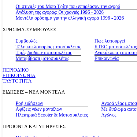
Οι στιγμές του Moto Τρίτη που επηρέασαν την αγορά
Ανάλυση της αγοράς: Οι χρονιές 1996 - 2026
Μοντέλα ορόσημα για την ελληνική αγορά 1996 - 2026
ΧΡΗΣΙΜΑ-ΣΥΜΒΟΥΛΕΣ
Συμβουλές
Πως λειτουργεί
Τέλη κυκλοφορίας μοτοσυκλέτας
ΚΤΕΟ μοτοσυκλέτας
Τιμές διοδίων μοτοσυκλέτας
Ανακύκλωση μοτοσυ
Μεταβίβαση μοτοσυκλέτας
Επικοινωνία
ΠΕΡΙΟΔΙΚΟ
ΕΠΙΚΟΙΝΩΝΙΑ
ΤΑΥΤΟΤΗΤΑ
ΕΙΔΗΣΕΙΣ – ΝΕΑ ΜΟΝΤΕΛΑ
Ροή ειδήσεων
Αγορά νέας μοτο
Αφίξεις νέων μοντέλων
Με δίπλωμα αυτο
Ηλεκτρικά Scooter & Μοτοσυκλέτες
Αγώνες
ΠΡΟΙΟΝΤΑ ΚΑΙ ΥΠΗΡΕΣΙΕΣ