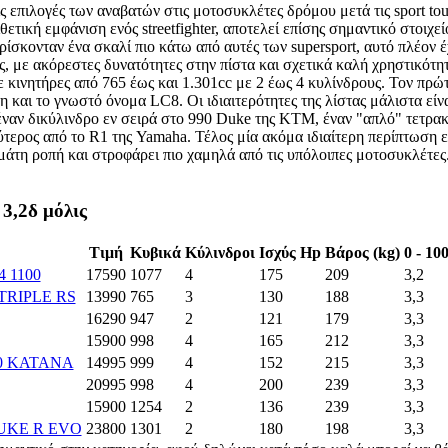
ς επιλογές των αναβατών στις μοτοσυκλέτες δρόμου μετά τις sport to
ετική εμφάνιση ενός streetfighter, αποτελεί επίσης σημαντικό στοιχε
ρίσκονταν ένα σκαλί πιο κάτω από αυτές των supersport, αυτό πλέον 
ς, με ακόρεστες δυνατότητες στην πίστα και σχετικά καλή χρηστικότη
κινητήρες από 765 έως και 1.301cc με 2 έως 4 κυλίνδρους. Τον πρώτο
και το γνωστό όνομα LC8. Οι ιδιαιτερότητες της λίστας μάλιστα είν
ναν δικύλινδρο εν σειρά στο 990 Duke της KTM, έναν "απλό" τετρακ
ύτερος από το R1 της Yamaha. Τέλος μία ακόμα ιδιαίτερη περίπτωση 
άτη ροπή και στροφάρει πιο χαμηλά από τις υπόλοιπες μοτοσυκλέτες
 3,2δ μόλις
Τιμή
Κυβικά
Κύλινδροι
Ισχύς Hp
Βάρος (kg)
0 - 100
 1100
17590
1077
4
175
209
3,2
TRIPLE RS
13990
765
3
130
188
3,3
16290
947
2
121
179
3,3
15900
998
4
165
212
3,3
00 KATANA
14995
999
4
152
215
3,3
20995
998
4
200
239
3,3
15900
1254
2
136
239
3,3
UKE R EVO
23800
1301
2
180
198
3,3