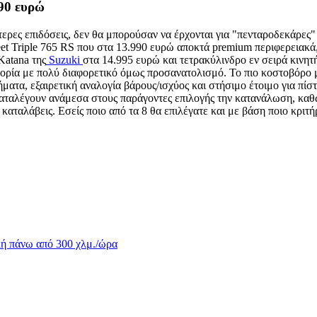
990 ευρώ
ερες επιδόσεις, δεν θα μπορούσαν να έρχονται για "πενταροδεκάρες" 
reet Triple 765 RS που στα 13.990 ευρώ αποκτά premium περιφερειακά
Katana της
Suzuki
στα 14.995 ευρώ και τετρακύλινδρο εν σειρά κινητή
ία με πολύ διαφορετικό όμως προσανατολισμό. Το πιο κοστοβόρο μο
τα, εξαιρετική αναλογία βάρους/ισχύος και στήσιμο έτοιμο για πίστα
καταλέγουν ανάμεσα στους παράγοντες επιλογής την κατανάλωση, καθώς
αταλάβεις. Εσείς ποιο από τα 8 θα επιλέγατε και με βάση ποιο κριτή
ική πάνω από 300 χλμ./ώρα