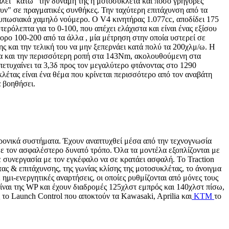
άλει "κάτω" την δύναμή της η μοτοσυκλέτα και πόσο γρήγορες
ουν" σε πραγματικές συνθήκες. Την ταχύτερη επιτάχυνση από τα
τυπωσιακά χαμηλό νούμερο. Ο V4 κινητήρας 1.077cc, αποδίδει 175
ερόλεπτα για το 0-100, που απέχει ελάχιστα και είναι ένας εξίσου
γορο 100-200 από τα άλλα , μία μέτρηση στην οποία υστερεί σε
ς και την τελική του να μην ξεπερνάει κατά πολύ τα 200χλμ/ω. Η
ονα και την περισσότερη ροπή στα 143Nm, ακολουθούμενη στα
ετυχαίνει τα 3,3δ προς τον μεγαλύτερο φτάνοντας στο 1290
κλέτας είναι ένα θέμα που κρίνεται περισσότερο από τον αναβάτη
α βοηθήσει.
τρονικά συστήματα. Έχουν αναπτυχθεί μέσα από την τεχνογνωσία
με τον ασφαλέστερο δυνατό τρόπο. Όλα τα μοντέλα εξοπλίζονται με
ε συνεργασία με τον εγκέφαλο να σε κρατάει ασφαλή. Το Traction
ας & επιτάχυνσης, της γωνίας κλίσης της μοτοσυκλέτας, το άνοιγμα
μι-ενεργητικές αναρτήσεις, οι οποίες ρυθμίζονται από μόνες τους
είναι της WP και έχουν διαδρομές 125χλστ εμπρός και 140χλστ πίσω,
 το Launch Control που αποκτούν τα Kawasaki, Aprilia και
KTM
το