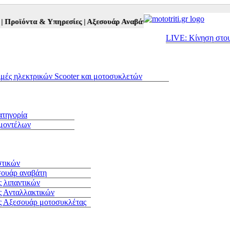
οϊόντα & Υπηρεσίες |
Αξεσουάρ Αναβάτη και Μοτοσυκλέτας |
Μεταχε
LIVE: Κίνηση στο
ιμές ηλεκτρικών Scooter και μοτοσυκλετών
ατηγορία
 μοντέλων
στικών
σουάρ αναβάτη
 λιπαντικών
ς Ανταλλακτικών
ς Αξεσουάρ μοτοσυκλέτας