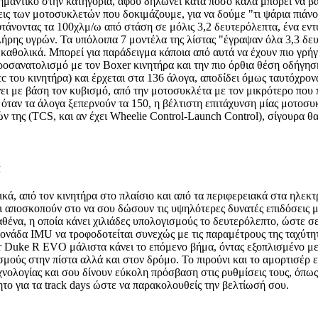
ημαντικό στην κατηγορία, αφού δηλώνει κατά πόσο καλά μπορεί να β
εις των μοτοσυκλετών που δοκιμάζουμε, για να δούμε "τι ψάρια πιάν
φτάνοντας τα 100χλμ/ω από στάση σε μόλις 3,2 δευτερόλεπτα, ένα εν
ήρης υγρών. Τα υπόλοιπα 7 μοντέλα της λίστας "έγραψαν όλα 3,3 δευτ
η καθολικά. Μπορεί για παράδειγμα κάποια από αυτά να έχουν πιο γρή
οσανατολισμό με τον Boxer κινητήρα και την πιο όρθια θέση οδήγηση
cc του κινητήρα) και έρχεται στα 136 άλογα, αποδίδει όμως ταυτόχρ
ι με βάση τον κυβισμό, από την μοτοσυκλέτα με τον μικρότερο που π
 όταν τα άλογα ξεπερνούν τα 150, η βέλτιστη επιτάχυνση μίας μοτοσυ
ν της (TCS, και αν έχει Wheelie Control-Launch Control), σίγουρα θ
ά
κά, από τον κινητήρα στο πλαίσιο και από τα περιφερειακά στα ηλεκ
αι αποσκοπούν στο να σου δώσουν τις υψηλότερες δυνατές επιδόσεις 
θένα, η οποία κάνει χιλιάδες υπολογισμούς το δευτερόλεπτο, ώστε σ
μονάδα IMU να τροφοδοτείται συνεχώς με τις παραμέτρους της ταχύτητ
r Duke R EVO μάλιστα κάνει το επόμενο βήμα, όντας εξοπλισμένο με η
σμούς στην πίστα αλλά και στον δρόμο. Το πιρούνι και το αμορτισέρ 
χνολογίας και σου δίνουν εύκολη πρόσβαση στις ρυθμίσεις τους, όπως
τητο για τα track days ώστε να παρακολουθείς την βελτίωσή σου.