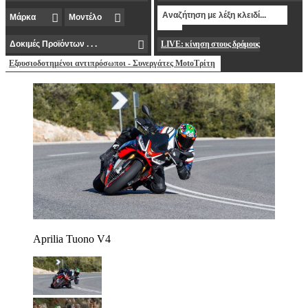
LIVE: κίνηση στους δρόμους
Εξουσιοδοτημένοι αντιπρόσωποι - Συνεργάτες MotoΤρίτη
Aprilia Tuono V4