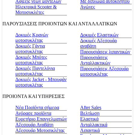
Αφίξεις νέων μοντέλων
Με δίπλωμα αυτοκινήτου
Ηλεκτρικά Scooter &
Αγώνες
Μοτοσυκλέτες
ΠΑΡΟΥΣΙΑΣΕΙΣ ΠΡΟΙΟΝΤΩΝ ΚΑΙ ΑΝΤΑΛΛΑΤΙΚΩΝ
Δοκιμές Κρανών
Δοκιμές Ελαστικών
μοτοσυκλέτας
Δοκιμές Αξεσουάρ
Δοκιμές Γάντια
αναβάτη
μοτοσυκλέτας
Παρουσιάσεις λιπαντικών
Δοκιμές Μπότες
Παρουσιάσεις
μοτοσυκλέτας
Ανταλλακτικών
Δοκιμές Παντελόνια
Παρουσιάσεις Αξεσουάρ
μοτοσυκλέτας
μοτοσυκλέτας
Δοκιμές Jacket - Μπουφάν
μοτοσυκλέτας
ΠΡΟΙΟΝΤΑ ΚΑΙ ΥΠΗΡΕΣΙΕΣ
Νέα Προϊόντα σήμερα
Αfter Sales
Αγόρασε προϊόντα
Βελτίωση
Ευρετήριο Επαγγελματιών
Ελαστικά
Αξεσουάρ Αναβάτη
Ανταλλακτικά
Αξεσουάρ Μοτοσικλέτας
Λιπαντικά