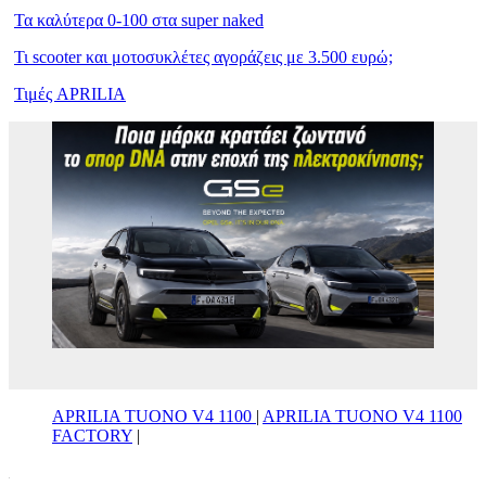
Τα καλύτερα 0-100 στα super naked
Τι scooter και μοτοσυκλέτες αγοράζεις με 3.500 ευρώ;
Τιμές APRILIA
APRILIA TUONO V4 1100
|
APRILIA TUONO V4 1100
FACTORY
|