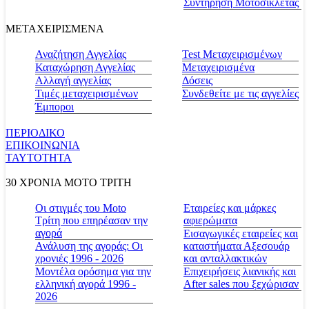
Συντήρηση Μοτοσικλέτας
ΜΕΤΑΧΕΙΡΙΣΜΕΝΑ
Αναζήτηση Αγγελίας
Test Μεταχειρισμένων
Καταχώρηση Αγγελίας
Μεταχειρισμένα
Αλλαγή αγγελίας
Δόσεις
Τιμές μεταχειρισμένων
Συνδεθείτε με τις αγγελίες
Έμποροι
ΠΕΡΙΟΔΙΚΟ
ΕΠΙΚΟΙΝΩΝΙΑ
ΤΑΥΤΟΤΗΤΑ
30 ΧΡΟΝΙΑ MOTO ΤΡΙΤΗ
Οι στιγμές του Moto
Εταιρείες και μάρκες
Τρίτη που επηρέασαν την
αφιερώματα
αγορά
Εισαγωγικές εταιρείες και
Ανάλυση της αγοράς: Οι
καταστήματα Αξεσουάρ
χρονιές 1996 - 2026
και ανταλλακτικών
Μοντέλα ορόσημα για την
Επιχειρήσεις λιανικής και
ελληνική αγορά 1996 -
After sales που ξεχώρισαν
2026