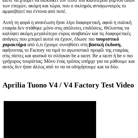
ώστε να μπορεί να διεκδικεί τον τίτλο του καλύτερου γυμνού όλων
των εποχών, ακόμη και τώρα, που ο σκληρός ανταγωνισμός το
αμφισβητεί πιο έντονα από ποτέ.
Αυτή τη φορά η ανανέωση ήταν λίγο διαφορετική, αφού η ιταλική
εταιρία δεν στάθηκε μόνο στις απόλυτες επιδόσεις. Θέλοντας να
καλύψει ακόμη μεγαλύτερο εύρος αναβατών και τις διαφορετικές
ανάγκες που μπορεί αυτοί να έχουν, έδωσε πιο
τουριστικό
χαρακτήρα
από ό,τι έχουμε συνηθίσει στη
βασική έκδοση
,
αφήνοντας το Factory να τιμά το αγωνιστικό προφίλ της εταιρίας
στις πίστες και φυσικά το σλόγκαν be a racer. Be a racer ή be ο πιο
γρήγορος τουρίστας; Μόνο ένας τρόπος υπήρχε για να μάθουμε και
αυτός δεν ήταν άλλος από το να τα οδηγήσουμε και τα δύο.
Aprilia Tuono V4 / V4 Factory Test Video