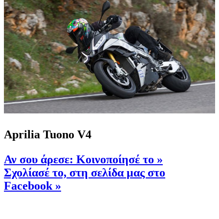
Aprilia Tuono V4
Αν σου άρεσε: Κοινοποίησέ το
»
Σχολίασέ το, στη σελίδα μας στο
Facebook
»