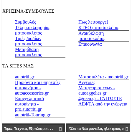
ΧΡΗΣΙΜΑ-ΣΥΜΒΟΥΛΕΣ
Συμβουλές
Πως λειτουργεί
Τέλη κυκλοφορίας
ΚΤΕΟ μοτοσυκλέτας
μοτοσυκλέτας
Ανακύκλωση
Τιμές διοδίων
μοτοσυκλέτας
μοτοσυκλέτας
Επικοινωνία
Μεταβίβαση
μοτοσυκλέτας
ΤΑ SITES ΜΑΣ
autotriti.gr
Μοτοσικλέτα - mototriti.gr
Προϊόντα και υπηρεσίες
Αγγελιες
αυτοκινήτου -
Μεταχειρισμένων -
autoaccessories.gr
autoaggelies.gr
Επαγγελματικά
4green.gr - ΓΛΙΤΩΣΤΕ
αυτοκίνητα -
ΛΕΦΤΑ από την ενέργεια
pro.autotriti.gr
autotriti-Touring.gr