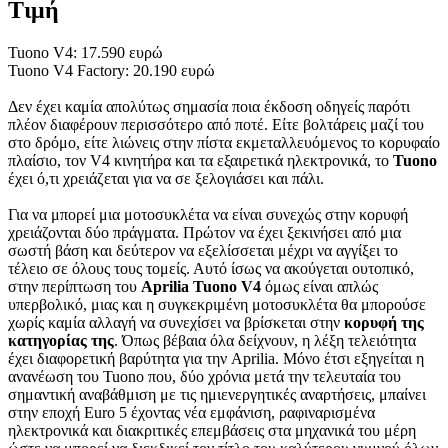
Τιμή
Tuono V4: 17.590 ευρώ
Tuono V4 Factory: 20.190 ευρώ
Δεν έχει καμία απολύτως σημασία ποια έκδοση οδηγείς παρότι
πλέον διαφέρουν περισσότερο από ποτέ. Είτε βολτάρεις μαζί του
στο δρόμο, είτε λιώνεις στην πίστα εκμεταλλευόμενος το κορυφαίο
πλαίσιο, τον V4 κινητήρα και τα εξαιρετικά ηλεκτρονικά, το
Tuono
έχει ό,τι χρειάζεται για να σε ξελογιάσει και πάλι.
Για να μπορεί μια μοτοσυκλέτα να είναι συνεχώς στην κορυφή
χρειάζονται δύο πράγματα. Πρώτον να έχει ξεκινήσει από μια
σωστή βάση και δεύτερον να εξελίσσεται μέχρι να αγγίξει το
τέλειο σε όλους τους τομείς. Αυτό ίσως να ακούγεται ουτοπικό,
στην περίπτωση του
Aprilia
Tuono V4
όμως είναι απλώς
υπερβολικό, μιας και η συγκεκριμένη μοτοσυκλέτα θα μπορούσε
χωρίς καμία αλλαγή να συνεχίσει να βρίσκεται στην
κορυφή της
κατηγορίας της
. Όπως βέβαια όλα δείχνουν, η λέξη τελειότητα
έχει διαφορετική βαρύτητα για την Aprilia. Μόνο έτσι εξηγείται η
ανανέωση του Tuono που, δύο χρόνια μετά την τελευταία του
σημαντική αναβάθμιση με τις ημιενεργητικές αναρτήσεις, μπαίνει
στην εποχή Euro 5 έχοντας νέα εμφάνιση, ραφιναρισμένα
ηλεκτρονικά και διακριτικές επεμβάσεις στα μηχανικά του μέρη