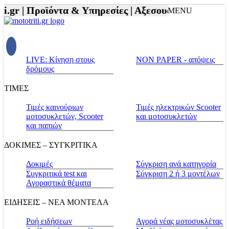
.gr |
Προϊόντα & Υπηρεσίες |
Αξεσουάρ Αναβάτη και
MENU
LIVE: Κίνηση στους
NON PAPER - απόψεις
δρόμους
ΤΙΜΕΣ
Τιμές καινούριων
Τιμές ηλεκτρικών Scooter
μοτοσυκλετών, Scooter
και μοτοσυκλετών
και παπιών
ΔΟΚΙΜΕΣ – ΣΥΓΚΡΙΤΙΚΑ
Δοκιμές
Σύγκριση ανά κατηγορία
Συγκριτικά test και
Σύγκριση 2 ή 3 μοντέλων
Αγοραστικά θέματα
ΕΙΔΗΣΕΙΣ – ΝΕΑ ΜΟΝΤΕΛΑ
Ροή ειδήσεων
Αγορά νέας μοτοσυκλέτας