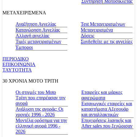
Συντήρηση Μοτοσικλέτας
ΜΕΤΑΧΕΙΡΙΣΜΕΝΑ
Αναζήτηση Αγγελίας
Test Μεταχειρισμένων
Καταχώρηση Αγγελίας
Μεταχειρισμένα
Αλλαγή αγγελίας
Δόσεις
Τιμές μεταχειρισμένων
Συνδεθείτε με τις αγγελίες
Έμποροι
ΠΕΡΙΟΔΙΚΟ
ΕΠΙΚΟΙΝΩΝΙΑ
ΤΑΥΤΟΤΗΤΑ
30 ΧΡΟΝΙΑ MOTO ΤΡΙΤΗ
Οι στιγμές του Moto
Εταιρείες και μάρκες
Τρίτη που επηρέασαν την
αφιερώματα
αγορά
Εισαγωγικές εταιρείες και
Ανάλυση της αγοράς: Οι
καταστήματα Αξεσουάρ
χρονιές 1996 - 2026
και ανταλλακτικών
Μοντέλα ορόσημα για την
Επιχειρήσεις λιανικής και
ελληνική αγορά 1996 -
After sales που ξεχώρισαν
2026