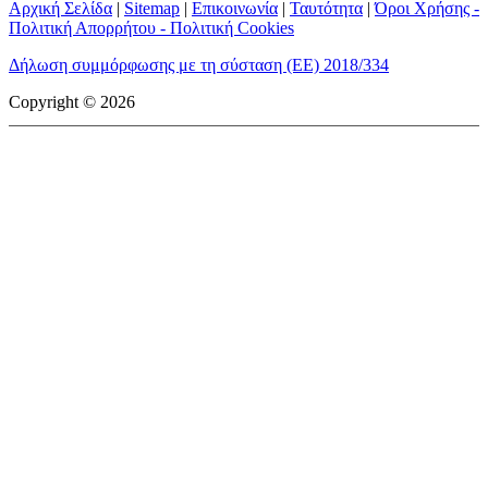
Αρχική Σελίδα
|
Sitemap
|
Επικοινωνία
|
Ταυτότητα
|
Όροι Χρήσης -
Πολιτική Απορρήτου - Πολιτική Cookies
Δήλωση συμμόρφωσης με τη σύσταση (ΕΕ) 2018/334
Copyright © 2026
mototriti.gr | Ταυτότητα
Επωνυμία Επιχείρησης:
AUTO ΤΡΙΤΗ ΑΕ
Έδρα - Γραφεία:
Λεωφόρος Αμαρουσίου 14 - Νέο Ηράκλειο,
Τ.Κ. 141 22
Νομική Μορφή:
ΕΚΔΟΤΙΚΗ ΕΤΑΙΡΕΙΑ
Α.Φ.Μ.:
998384177
Δ.Ο.Υ.:
ΚΕΦΟΔΕ
Στοιχεία Επικοινωνίας:
E-mail:
info@mototriti.gr
Τηλέφωνο:
211 1085500
Ιστοσελίδα:
www.mototriti.gr
Διοικητικά Στελέχη
Ιδιοκτήτες & Κύριοι Μέτοχοι:
Δανάη Τριανταφύλλη – Δάφνη
Τριανταφύλλη
Νόμιμος εκπρόσωπος - Διευθυντής:
Νίκος Καρανάσιος