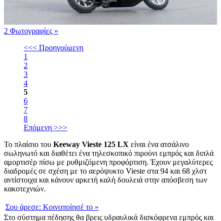
2 Φωτογραφίες
»
<<< Προηγούμενη
1
2
3
4
5
6
7
8
Επόμενη >>>
Το πλαίσιο του
Keeway Vieste 125 LX
είναι ένα ατσάλινο
σωληνωτό και διαθέτει ένα τηλεσκοπικό πιρούνι εμπρός και διπλά
αμορτισέρ πίσω με ρυθμιζόμενη προφόρτιση. Έχουν μεγαλύτερες
διαδρομές σε σχέση με το αερόψυκτο Vieste στα 94 και 68 χλστ
αντίστοιχα και κάνουν αρκετή καλή δουλειά στην απόσβεση των
κακοτεχνιών.
Σου άρεσε:
Κοινοποίησέ το
»
Στο σύστημα πέδησης θα βρεις υδραυλικά δισκόφρενα εμπρός και