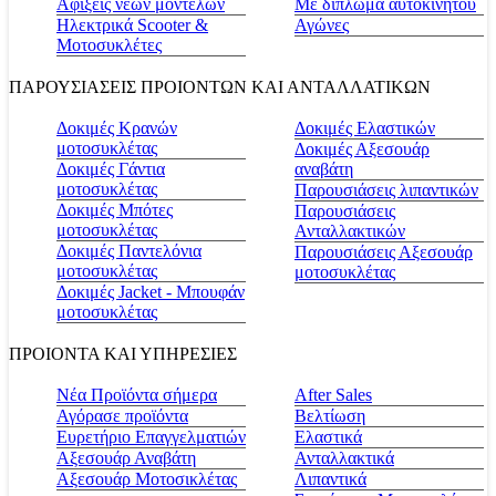
Αφίξεις νέων μοντέλων
Με δίπλωμα αυτοκινήτου
Ηλεκτρικά Scooter &
Αγώνες
Μοτοσυκλέτες
ΠΑΡΟΥΣΙΑΣΕΙΣ ΠΡΟΙΟΝΤΩΝ ΚΑΙ ΑΝΤΑΛΛΑΤΙΚΩΝ
Δοκιμές Κρανών
Δοκιμές Ελαστικών
μοτοσυκλέτας
Δοκιμές Αξεσουάρ
Δοκιμές Γάντια
αναβάτη
μοτοσυκλέτας
Παρουσιάσεις λιπαντικών
Δοκιμές Μπότες
Παρουσιάσεις
μοτοσυκλέτας
Ανταλλακτικών
Δοκιμές Παντελόνια
Παρουσιάσεις Αξεσουάρ
μοτοσυκλέτας
μοτοσυκλέτας
Δοκιμές Jacket - Μπουφάν
μοτοσυκλέτας
ΠΡΟΙΟΝΤΑ ΚΑΙ ΥΠΗΡΕΣΙΕΣ
Νέα Προϊόντα σήμερα
Αfter Sales
Αγόρασε προϊόντα
Βελτίωση
Ευρετήριο Επαγγελματιών
Ελαστικά
Αξεσουάρ Αναβάτη
Ανταλλακτικά
Αξεσουάρ Μοτοσικλέτας
Λιπαντικά