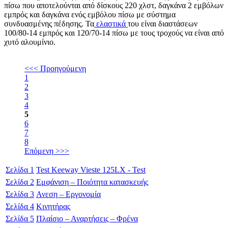
πίσω που αποτελούνται από δίσκους 220 χλστ, δαγκάνα 2 εμβόλων
εμπρός και δαγκάνα ενός εμβόλου πίσω με σύστημα
συνδυασμένης πέδησης. Τα
ελαστικά
του είναι διαστάσεων
100/80-14 εμπρός και 120/70-14 πίσω με τους τροχούς να είναι από
χυτό αλουμίνιο.
<<< Προηγούμενη
1
2
3
4
5
6
7
8
Επόμενη >>>
Σελίδα
1
Test Keeway Vieste 125LX - Test
Σελίδα
2
Εμφάνιση – Ποιότητα κατασκευής
Σελίδα
3
Ανεση – Εργονομία
Σελίδα
4
Κινητήρας
Σελίδα
5
Πλαίσιο – Αναρτήσεις – Φρένα