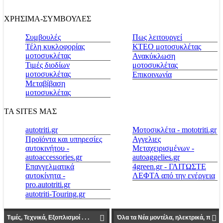
ΧΡΗΣΙΜΑ-ΣΥΜΒΟΥΛΕΣ
Συμβουλές
Πως λειτουργεί
Τέλη κυκλοφορίας
ΚΤΕΟ μοτοσυκλέτας
μοτοσυκλέτας
Ανακύκλωση
Τιμές διοδίων
μοτοσυκλέτας
μοτοσυκλέτας
Επικοινωνία
Μεταβίβαση
μοτοσυκλέτας
ΤΑ SITES ΜΑΣ
autotriti.gr
Μοτοσικλέτα - mototriti.gr
Προϊόντα και υπηρεσίες
Αγγελιες
αυτοκινήτου -
Μεταχειρισμένων -
autoaccessories.gr
autoaggelies.gr
Επαγγελματικά
4green.gr - ΓΛΙΤΩΣΤΕ
αυτοκίνητα -
ΛΕΦΤΑ από την ενέργεια
pro.autotriti.gr
autotriti-Touring.gr