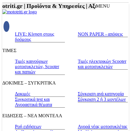
triti.gr |
Προϊόντα & Υπηρεσίες |
Αξεσουάρ Αναβάτη
MENU
LIVE: Κίνηση στους
NON PAPER - απόψεις
δρόμους
ΤΙΜΕΣ
Τιμές καινούριων
Τιμές ηλεκτρικών Scooter
μοτοσυκλετών, Scooter
και μοτοσυκλετών
και παπιών
ΔΟΚΙΜΕΣ – ΣΥΓΚΡΙΤΙΚΑ
Δοκιμές
Σύγκριση ανά κατηγορία
Συγκριτικά test και
Σύγκριση 2 ή 3 μοντέλων
Αγοραστικά θέματα
ΕΙΔΗΣΕΙΣ – ΝΕΑ ΜΟΝΤΕΛΑ
Ροή ειδήσεων
Αγορά νέας μοτοσυκλέτας