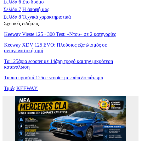
Σελίδα
6
Στο δρόμο
Σελίδα
7
Η άποψή μας
Σελίδα
8
Τεχνικά χαρακτηριστικά
Σχετικές ειδήσεις
Keeway Vieste 125 - 300 Test: «Ντου» σε 2 κατηγορίες
Keeway XDV 125 EVO: Πλούσιος εξοπλισμός σε
ανταγωνιστική τιμή
Τα 125άρια scooter με 14άρη τροχό και την μικρότερη
κατανάλωση
Τα πιο προσιτά 125cc scooter με επίπεδο πάτωμα
Τιμές KEEWAY