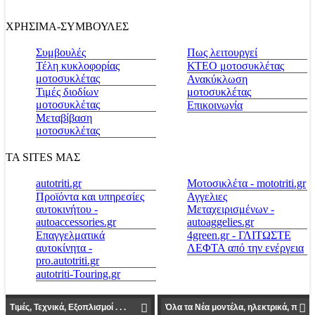
ΧΡΗΣΙΜΑ-ΣΥΜΒΟΥΛΕΣ
Συμβουλές
Πως λειτουργεί
Τέλη κυκλοφορίας
ΚΤΕΟ μοτοσυκλέτας
μοτοσυκλέτας
Ανακύκλωση
Τιμές διοδίων
μοτοσυκλέτας
μοτοσυκλέτας
Επικοινωνία
Μεταβίβαση
μοτοσυκλέτας
ΤΑ SITES ΜΑΣ
autotriti.gr
Μοτοσικλέτα - mototriti.gr
Προϊόντα και υπηρεσίες
Αγγελιες
αυτοκινήτου -
Μεταχειρισμένων -
autoaccessories.gr
autoaggelies.gr
Επαγγελματικά
4green.gr - ΓΛΙΤΩΣΤΕ
αυτοκίνητα -
ΛΕΦΤΑ από την ενέργεια
pro.autotriti.gr
autotriti-Touring.gr