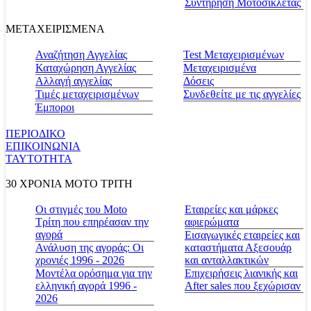
Συντήρηση Μοτοσικλέτας
ΜΕΤΑΧΕΙΡΙΣΜΕΝΑ
Αναζήτηση Αγγελίας
Test Μεταχειρισμένων
Καταχώρηση Αγγελίας
Μεταχειρισμένα
Αλλαγή αγγελίας
Δόσεις
Τιμές μεταχειρισμένων
Συνδεθείτε με τις αγγελίες
Έμποροι
ΠΕΡΙΟΔΙΚΟ
ΕΠΙΚΟΙΝΩΝΙΑ
ΤΑΥΤΟΤΗΤΑ
30 ΧΡΟΝΙΑ MOTO ΤΡΙΤΗ
Οι στιγμές του Moto
Εταιρείες και μάρκες
Τρίτη που επηρέασαν την
αφιερώματα
αγορά
Εισαγωγικές εταιρείες και
Ανάλυση της αγοράς: Οι
καταστήματα Αξεσουάρ
χρονιές 1996 - 2026
και ανταλλακτικών
Μοντέλα ορόσημα για την
Επιχειρήσεις λιανικής και
ελληνική αγορά 1996 -
After sales που ξεχώρισαν
2026