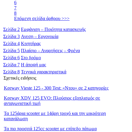
6
7
8
Επόμενη σελίδα άρθρου >>>
Σελίδα
2
Εμφάνιση – Ποιότητα κατασκευής
Σελίδα
3
Ανεση – Εργονομία
Σελίδα
4
Κινητήρας
Σελίδα
5
Πλαίσιο – Αναρτήσεις – Φρένα
Σελίδα
6
Στο δρόμο
Σελίδα
7
Η άποψή μας
Σελίδα
8
Τεχνικά χαρακτηριστικά
Σχετικές ειδήσεις
Keeway Vieste 125 - 300 Test: «Ντου» σε 2 κατηγορίες
Keeway XDV 125 EVO: Πλούσιος εξοπλισμός σε
ανταγωνιστική τιμή
Τα 125άρια scooter με 14άρη τροχό και την μικρότερη
κατανάλωση
Τα πιο προσιτά 125cc scooter με επίπεδο πάτωμα