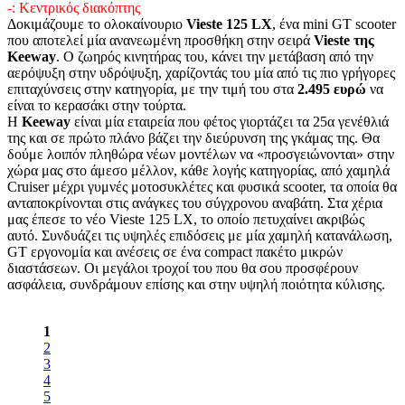
-: Κεντρικός διακόπτης
Δοκιμάζουμε το ολοκαίνουριο
Vieste 125 LX
, ένα mini GT scooter
που αποτελεί μία ανανεωμένη προσθήκη στην σειρά
Vieste της
Keeway
. Ο ζωηρός κινητήρας του, κάνει την μετάβαση από την
αερόψυξη στην υδρόψυξη, χαρίζοντάς του μία από τις πιο γρήγορες
επιταχύνσεις στην κατηγορία, με την τιμή του στα
2.495 ευρώ
να
είναι το κερασάκι στην τούρτα.
Η
Keeway
είναι μία εταιρεία που φέτος γιορτάζει τα 25α γενέθλιά
της και σε πρώτο πλάνο βάζει την διεύρυνση της γκάμας της. Θα
δούμε λοιπόν πληθώρα νέων μοντέλων να «προσγειώνονται» στην
χώρα μας στο άμεσο μέλλον, κάθε λογής κατηγορίας, από χαμηλά
Cruiser μέχρι γυμνές μοτοσυκλέτες και φυσικά scooter, τα οποία θα
ανταποκρίνονται στις ανάγκες του σύγχρονου αναβάτη. Στα χέρια
μας έπεσε το νέο Vieste 125 LX, το οποίο πετυχαίνει ακριβώς
αυτό. Συνδυάζει τις υψηλές επιδόσεις με μία χαμηλή κατανάλωση,
GT εργονομία και ανέσεις σε ένα compact πακέτο μικρών
διαστάσεων. Οι μεγάλοι τροχοί του που θα σου προσφέρουν
ασφάλεια, συνδράμουν επίσης και στην υψηλή ποιότητα κύλισης.
1
2
3
4
5