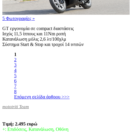
5 Φωτογραφίες
»
GT εργονομία σε compact διαστάσεις
Ισχύς 11,5 ίππους και 11Nm ροπή
Κατανάλωση μόλις 2,6 λτ/100χλμ
Σύστημα Start & Stop και τροχοί 14 ιντσών
1
2
3
4
5
6
7
8
Επόμενη σελίδα άρθρου >>>
mototriti Team
Τιμή: 2.495 ευρώ
+: Επιδόσεις, Κατανάλωση, Οθόνη