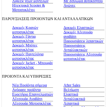
Αφίξεις νέων μοντέλων
Με δίπλωμα αυτοκινήτου
Ηλεκτρικά Scooter &
Αγώνες
Μοτοσυκλέτες
ΠΑΡΟΥΣΙΑΣΕΙΣ ΠΡΟΙΟΝΤΩΝ ΚΑΙ ΑΝΤΑΛΛΑΤΙΚΩΝ
Δοκιμές Κρανών
Δοκιμές Ελαστικών
μοτοσυκλέτας
Δοκιμές Αξεσουάρ
Δοκιμές Γάντια
αναβάτη
μοτοσυκλέτας
Παρουσιάσεις λιπαντικών
Δοκιμές Μπότες
Παρουσιάσεις
μοτοσυκλέτας
Ανταλλακτικών
Δοκιμές Παντελόνια
Παρουσιάσεις Αξεσουάρ
μοτοσυκλέτας
μοτοσυκλέτας
Δοκιμές Jacket - Μπουφάν
μοτοσυκλέτας
ΠΡΟΙΟΝΤΑ ΚΑΙ ΥΠΗΡΕΣΙΕΣ
Νέα Προϊόντα σήμερα
Αfter Sales
Αγόρασε προϊόντα
Βελτίωση
Ευρετήριο Επαγγελματιών
Ελαστικά
Αξεσουάρ Αναβάτη
Ανταλλακτικά
Αξεσουάρ Μοτοσικλέτας
Λιπαντικά