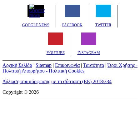
GOOGLE NEWS
FACEBOOK
TWITTER
YOUTUBE
INSTAGRAM
Αρχική Σελίδα
|
Sitemap
|
Επικοινωνία
|
Ταυτότητα
|
Όροι Χρήσης -
Πολιτική Απορρήτου - Πολιτική Cookies
Δήλωση συμμόρφωσης με τη σύσταση (ΕΕ) 2018/334
Copyright © 2026
mototriti.gr | Ταυτότητα
Επωνυμία Επιχείρησης:
AUTO ΤΡΙΤΗ ΑΕ
Έδρα - Γραφεία:
Λεωφόρος Αμαρουσίου 14 - Νέο Ηράκλειο,
Τ.Κ. 141 22
Νομική Μορφή:
ΕΚΔΟΤΙΚΗ ΕΤΑΙΡΕΙΑ
Α.Φ.Μ.:
998384177