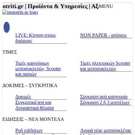
triti.gr |
Προϊόντα & Υπηρεσίες |
Αξεσουάρ Αναβάτη
MENU
LIVE: Κίνηση στους
NON PAPER - απόψεις
δρόμους
ΤΙΜΕΣ
Τιμές καινούριων
Τιμές ηλεκτρικών Scooter
μοτοσυκλετών, Scooter
και μοτοσυκλετών
και παπιών
ΔΟΚΙΜΕΣ – ΣΥΓΚΡΙΤΙΚΑ
Δοκιμές
Σύγκριση ανά κατηγορία
Συγκριτικά test και
Σύγκριση 2 ή 3 μοντέλων
Αγοραστικά θέματα
ΕΙΔΗΣΕΙΣ – ΝΕΑ ΜΟΝΤΕΛΑ
Ροή ειδήσεων
Αγορά νέας μοτοσυκλέτας