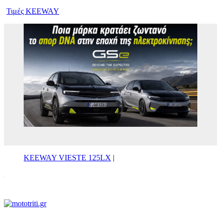
Τιμές KEEWAY
KEEWAY VIESTE 125LX
|