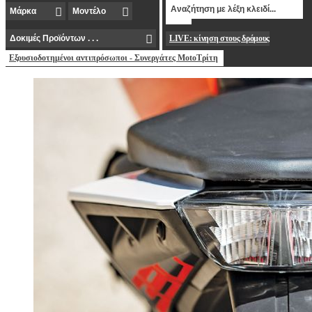
LIVE: κίνηση στους δρόμους
Εξουσιοδοτημένοι αντιπρόσωποι - Συνεργάτες MotoΤρίτη