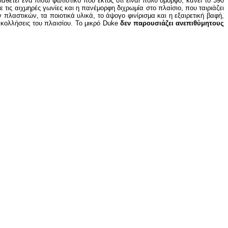
θέτει ένα πίσω φωτιστικό που εκτός ότι είναι πολύ όμορφο, κάνει το 390
ις αιχμηρές γωνίες και η πανέμορφη διχρωμία στο πλαίσιο, που ταιριάζει
 πλαστικών, τα ποιοτικά υλικά, το άψογο φινίρισμα και η εξαιρετική βαφή,
γκολλήσεις του πλαισίου. Το μικρό Duke
δεν παρουσιάζει ανεπιθύμητους