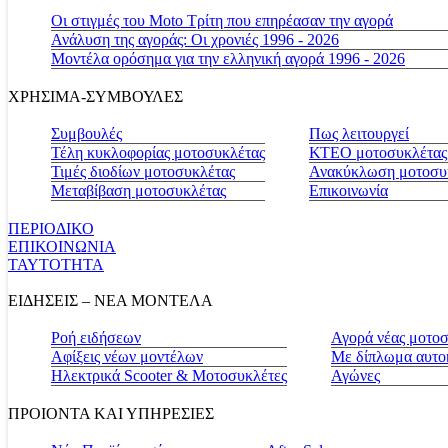
Οι στιγμές του Moto Τρίτη που επηρέασαν την αγορά
Ανάλυση της αγοράς: Οι χρονιές 1996 - 2026
Μοντέλα ορόσημα για την ελληνική αγορά 1996 - 2026
ΧΡΗΣΙΜΑ-ΣΥΜΒΟΥΛΕΣ
Συμβουλές
Πως λειτουργεί
Τέλη κυκλοφορίας μοτοσυκλέτας
ΚΤΕΟ μοτοσυκλέτας
Τιμές διοδίων μοτοσυκλέτας
Ανακύκλωση μοτοσυ
Μεταβίβαση μοτοσυκλέτας
Επικοινωνία
ΠΕΡΙΟΔΙΚΟ
ΕΠΙΚΟΙΝΩΝΙΑ
ΤΑΥΤΟΤΗΤΑ
ΕΙΔΗΣΕΙΣ – ΝΕΑ ΜΟΝΤΕΛΑ
Ροή ειδήσεων
Αγορά νέας μοτο
Αφίξεις νέων μοντέλων
Με δίπλωμα αυτο
Ηλεκτρικά Scooter & Μοτοσυκλέτες
Αγώνες
ΠΡΟΙΟΝΤΑ ΚΑΙ ΥΠΗΡΕΣΙΕΣ