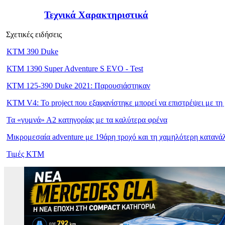
Τεχνικά Χαρακτηριστικά
Σχετικές ειδήσεις
KTM 390 Duke
ΚΤΜ 1390 Super Adventure S EVO - Test
ΚΤΜ 125-390 Duke 2021: Παρουσιάστηκαν
KTM V4: Το project που εξαφανίστηκε μπορεί να επιστρέψει με τη 
Τα «γυμνά» Α2 κατηγορίας με τα καλύτερα φρένα
Μικρομεσαία adventure με 19άρη τροχό και τη χαμηλότερη καταν
Τιμές KTM