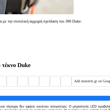
α με την συνολική αιχμηρή σχεδίαση του 390 Duke.
ο τέκνο Duke
Add mototriti.gr on Goog
ά και σίγουρα δεν αφήνει κανέναν ασυγκίνητο. Ο μπροστινός LED προβο