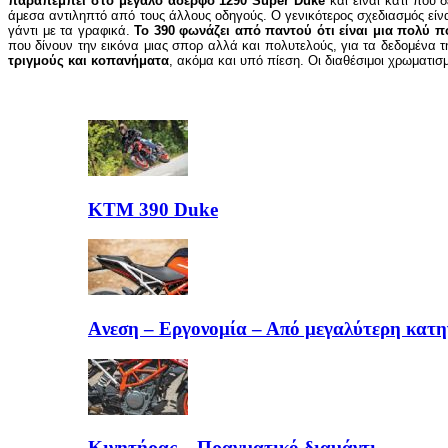
παραπέμπει στο μεγάλο αδερφό 1290 Super Duke
και είναι κάτι που 
άμεσα αντιληπτό από τους άλλους οδηγούς. Ο γενικότερος σχεδιασμός είν
γάντι με τα γραφικά.
Το 390 φωνάζει από παντού ότι είναι μια πολύ π
που δίνουν την εικόνα μιας σπορ αλλά και πολυτελούς, για τα δεδομένα 
τριγμούς και κοπανήματα
, ακόμα και υπό πίεση. Οι διαθέσιμοι χρωματισ
KTM 390 Duke
Aνεση – Εργονομία – Από μεγαλύτερη κατη
Κινητήρας – Πραγματικό διαμάντι