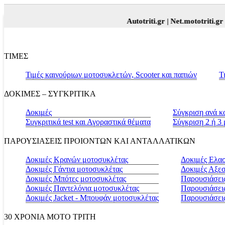
Autotriti.gr |
Net.mototriti.gr |
Πρ
ΤΙΜΕΣ
Τιμές καινούριων μοτοσυκλετών, Scooter και παπιών
Τ
ΔΟΚΙΜΕΣ – ΣΥΓΚΡΙΤΙΚΑ
Δοκιμές
Σύγκριση ανά κ
Συγκριτικά test και Αγοραστικά θέματα
Σύγκριση 2 ή 3
ΠΑΡΟΥΣΙΑΣΕΙΣ ΠΡΟΙΟΝΤΩΝ ΚΑΙ ΑΝΤΑΛΛΑΤΙΚΩΝ
Δοκιμές Κρανών μοτοσυκλέτας
Δοκιμές Ελα
Δοκιμές Γάντια μοτοσυκλέτας
Δοκιμές Αξε
Δοκιμές Μπότες μοτοσυκλέτας
Παρουσιάσεις
Δοκιμές Παντελόνια μοτοσυκλέτας
Παρουσιάσει
Δοκιμές Jacket - Μπουφάν μοτοσυκλέτας
Παρουσιάσει
30 ΧΡΟΝΙΑ MOTO ΤΡΙΤΗ