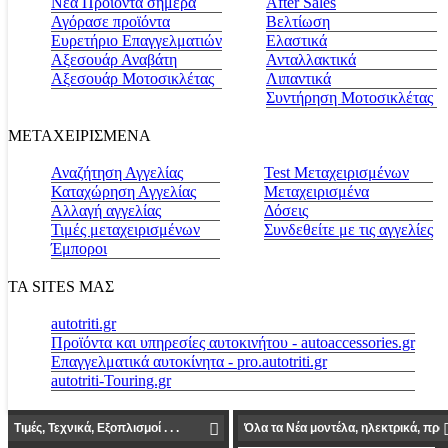
Νέα Προϊόντα σήμερα
Αfter Sales
Αγόρασε προϊόντα
Βελτίωση
Ευρετήριο Επαγγελματιών
Ελαστικά
Αξεσουάρ Αναβάτη
Ανταλλακτικά
Αξεσουάρ Μοτοσικλέτας
Λιπαντικά
Συντήρηση Μοτοσικλέτας
ΜΕΤΑΧΕΙΡΙΣΜΕΝΑ
Αναζήτηση Αγγελίας
Test Μεταχειρισμένων
Καταχώρηση Αγγελίας
Μεταχειρισμένα
Αλλαγή αγγελίας
Δόσεις
Τιμές μεταχειρισμένων
Συνδεθείτε με τις αγγελίες
Έμποροι
ΤΑ SITES ΜΑΣ
autotriti.gr
Προϊόντα και υπηρεσίες αυτοκινήτου - autoaccessories.gr
Επαγγελματικά αυτοκίνητα - pro.autotriti.gr
autotriti-Touring.gr