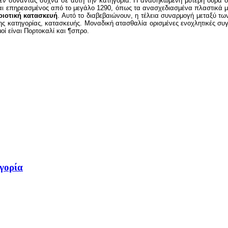
δεν συναντάς συχνά σε αυτή την κατηγορία. Η ανασηκωμένη μυτερή ουρά δια
αι επηρεασμένος από το μεγάλο 1290, όπως τα ανασχεδιασμένα πλαστικά με τ
οιοτική κατασκευή
. Αυτό το διαβεβαιώνουν, η τέλεια συναρμογή μεταξύ των
της κατηγορίας, κατασκευής. Μοναδική ατασθαλία ορισμένες ενοχλητικές συ
μοί είναι Πορτοκαλί και ¶σπρο.
γορία