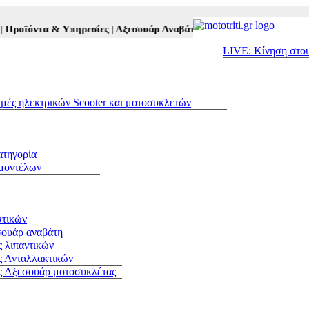
οϊόντα & Υπηρεσίες |
Αξεσουάρ Αναβάτη και Μοτοσυκλέτας |
Μεταχε
LIVE: Κίνηση στο
ιμές ηλεκτρικών Scooter και μοτοσυκλετών
ατηγορία
 μοντέλων
στικών
σουάρ αναβάτη
 λιπαντικών
ς Ανταλλακτικών
ς Αξεσουάρ μοτοσυκλέτας