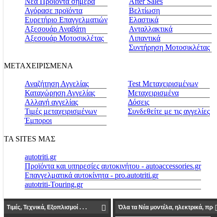
Νέα Προϊόντα σήμερα
Αfter Sales
Αγόρασε προϊόντα
Βελτίωση
Ευρετήριο Επαγγελματιών
Ελαστικά
Αξεσουάρ Αναβάτη
Ανταλλακτικά
Αξεσουάρ Μοτοσικλέτας
Λιπαντικά
Συντήρηση Μοτοσικλέτας
ΜΕΤΑΧΕΙΡΙΣΜΕΝΑ
Αναζήτηση Αγγελίας
Test Μεταχειρισμένων
Καταχώρηση Αγγελίας
Μεταχειρισμένα
Αλλαγή αγγελίας
Δόσεις
Τιμές μεταχειρισμένων
Συνδεθείτε με τις αγγελίες
Έμποροι
ΤΑ SITES ΜΑΣ
autotriti.gr
Προϊόντα και υπηρεσίες αυτοκινήτου - autoaccessories.gr
Επαγγελματικά αυτοκίνητα - pro.autotriti.gr
autotriti-Touring.gr