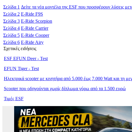
Σελίδα
1
Δείτε τα νέα μοντέλα της
ESF
που προσφέρουν λύσεις μετα
Σελίδα
2
Ε-Ride F9S
Σελίδα
3
E-Ride Scorpion
Σελίδα
4
E-Ride Carrier
Σελίδα
5
E-Ride Cooper
Σελίδα
6
E-Ride Airy
Σχετικές ειδήσεις
ESF EFUN Deer - Test
EFUN Tiger - Test
Ηλεκτρικά scooter με κινητήρα από 5.000 έως 7.000 Watt και τη με
Scooter που οδηγούνται χωρίς δίπλωμα γύρω από τα 1.500 ευρώ
Τιμές ESF