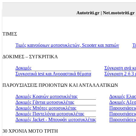
Autotriti.gr |
Net.mototriti.gr |
Πρ
ΤΙΜΕΣ
Τιμές καινούριων μοτοσυκλετών, Scooter και παπιών
Τ
ΔΟΚΙΜΕΣ – ΣΥΓΚΡΙΤΙΚΑ
Δοκιμές
Σύγκριση ανά κ
Συγκριτικά test και Αγοραστικά θέματα
Σύγκριση 2 ή 3
ΠΑΡΟΥΣΙΑΣΕΙΣ ΠΡΟΙΟΝΤΩΝ ΚΑΙ ΑΝΤΑΛΛΑΤΙΚΩΝ
Δοκιμές Κρανών μοτοσυκλέτας
Δοκιμές Ελα
Δοκιμές Γάντια μοτοσυκλέτας
Δοκιμές Αξε
Δοκιμές Μπότες μοτοσυκλέτας
Παρουσιάσεις
Δοκιμές Παντελόνια μοτοσυκλέτας
Παρουσιάσει
Δοκιμές Jacket - Μπουφάν μοτοσυκλέτας
Παρουσιάσει
30 ΧΡΟΝΙΑ MOTO ΤΡΙΤΗ