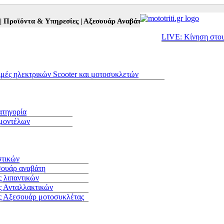
οϊόντα & Υπηρεσίες |
Αξεσουάρ Αναβάτη και Μοτοσυκλέτας |
Μεταχε
LIVE: Κίνηση στο
ιμές ηλεκτρικών Scooter και μοτοσυκλετών
ατηγορία
 μοντέλων
στικών
σουάρ αναβάτη
 λιπαντικών
ς Ανταλλακτικών
ς Αξεσουάρ μοτοσυκλέτας