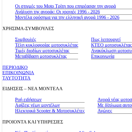
Οι στιγμές του Moto Τρίτη που επηρέασαν την αγορά
Ανάλυση της αγοράς: Οι χρονιές 1996 - 2026
Μοντέλα ορόσημα για την ελληνική αγορά 1996 - 2026
ΧΡΗΣΙΜΑ-ΣΥΜΒΟΥΛΕΣ
Συμβουλές
Πως λειτουργεί
Τέλη κυκλοφορίας μοτοσυκλέτας
ΚΤΕΟ μοτοσυκλέτας
Τιμές διοδίων μοτοσυκλέτας
Ανακύκλωση μοτοσυ
Μεταβίβαση μοτοσυκλέτας
Επικοινωνία
ΠΕΡΙΟΔΙΚΟ
ΕΠΙΚΟΙΝΩΝΙΑ
ΤΑΥΤΟΤΗΤΑ
ΕΙΔΗΣΕΙΣ – ΝΕΑ ΜΟΝΤΕΛΑ
Ροή ειδήσεων
Αγορά νέας μοτο
Αφίξεις νέων μοντέλων
Με δίπλωμα αυτο
Ηλεκτρικά Scooter & Μοτοσυκλέτες
Αγώνες
ΠΡΟΙΟΝΤΑ ΚΑΙ ΥΠΗΡΕΣΙΕΣ