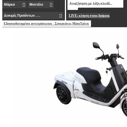
LIVE: κίνηση στους δρόμους
Εξουσιοδοτημένοι αντιπρόσωποι - Συνεργάτες MotoΤρίτη