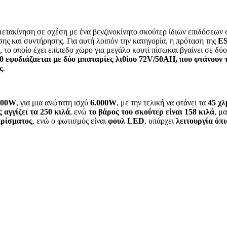
ετακίνηση σε σχέση με ένα βενζινοκίνητο σκούτερ ίδιων επιδόσεων σ
σης και συντήρησης. Για αυτή λοιπόν την κατηγορία, η πρόταση της
E
, το οποίο έχει επίπεδο χώρο για μεγάλο κουτί πίσωκαι βγαίνει σε δύ
0 εφοδιάζαεται με δύο μπαταρίες λιθίου 72V/50AH, που φτάνουν 
ς
.
3000W
, για μια ανώτατη ισχύ
6.000W
, με την τελική να φτάνει τα
45 χλ
αγγίζει τα 250 κιλά
, ενώ
το βάρος του σκούτερ είναι 158 κιλά
, μα
ρίσματος
, ενώ ο φωτισμός είναι
φουλ LED
, υπάρχει
λειτουργία όπ