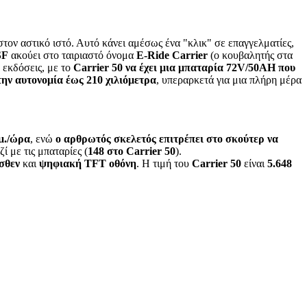
τον αστικό ιστό. Αυτό κάνει αμέσως ένα "κλικ" σε επαγγελματίες,
SF
ακούει στο ταιριαστό όνομα
E-Ride Carrier
(ο κουβαλητής στα
ο εκδόσεις, με το
Carrier 50 να έχει μια μπαταρία 72V/50AH που
την αυτονομία έως 210 χιλιόμετρα
, υπεραρκετά για μια πλήρη μέρα
μ./ώρα
, ενώ
ο αρθρωτός σκελετός επιτρέπει στο σκούτερ να
ζί με τις μπαταρίες (
148 στο Carrier 50
).
ισθεν
και
ψηφιακή TFT οθόνη
. Η τιμή του
Carrier 50
είναι
5.648