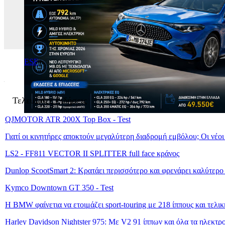
ESF
|
Τελευταίες Ειδήσεις
QJMOTOR ATR 200X Top Box - Test
Γιατί οι κινητήρες αποκτούν μεγαλύτερη διαδρομή εμβόλου; Οι νέο
LS2 - FF811 VECTOR II SPLITTER full face κράνος
Dunlop ScootSmart 2: Κρατάει περισσότερο και φρενάρει καλύτερο
Kymco Downtown GT 350 - Test
Η BMW φαίνετια να ετοιμάζει sport-touring με 218 ίππους και τελι
Harley Davidson Nightster 975: Με V2 91 ίππων και όλα τα ηλεκτρ