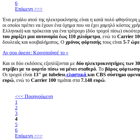
6
Επόμενη >>>
Ένα μεγάλο ατού της ηλεκτροκίνησης είναι η κατά πολύ φθηνότερη μ
οι οποίοι πρέπει να έχουν ένα όχημα που να έχει χαμηλό κόστος χρή
Ελληνικά) και πρόκειται για ένα τρίτροχο (δύο τροχοί πίσω) σκούτερ
του χαρίζει μια αυτονομία έως 110 χιλιόμετρα
, ενώ το
Carrier 10
δουλειάς και κουβαλήματος. O
χρόνος φόρτισής
τους είναι
5-7 ώρε
Αν σου άρεσε: Κοινοποίησέ το
»
Και οι δύο εκδόσεις εξοπλίζονται με
δύο ηλεκτροκινητήρες των 
στρίβει με το φορτίο πίσω να μένει σταθερό
. Το
βάρος φόρτωσης 
Οι τροχοί είναι
13" με tubeless
ελαστικά
και CBS σύστημα φρενα
ευρώ
, ενώ το
Carrier 100
τιμάται στα
7.148 ευρώ
.
<<< Προηγούμενη
1
2
3
4
5
6
Επόμενη >>>